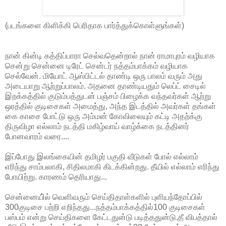
(படங்களை கிளிக்கி பெரிதாக பார்த்துக்கொள்ளுங்கள்)
நான் கின்டி கத்திப்பாரா செல்வதென்றால் நான் ராமாபுரம் வழியாக
சென்று சென்னை டிரேட் சென்டர் நத்தம்பாக்கம் வழியாக
செல்வேன். மியோட் ஆஸ்பிட்டல் தாண்டி ஒரு பாலம் வரும் அது
அடையாறு ஆற்றுப்பாலம். அதனை தாண்டியதும் லெப்ட் சைடில்
இறக்கத்தில் குடும்பத்துடன் பஞ்சம் பிழைக்க வந்தவர்கள் ஆற்று
ஒரத்தில் குடிசைகள் அமைத்து, அந்த இடத்தில் அவர்கள் தங்கள்
கை காசை போட்டு ஒரு அம்மன் கோவிலையும் கட்டி அதற்க்கு
திருவிழா எல்லாம் நடத்தி மகிழ்வாய் வாழ்க்கை நடத்தினர்
போனவாரம் வரை....
இப்போது இலங்கையின் தமிழர் பகுதி வீடுகள் போல் எல்லாம்
எரிந்து சாம்பலாகி, சிதிலமாகி கிடக்கின்றது. தீயில் எல்லாம் எரிந்து
போயிற்று. காரணம் தெரியாது...
சென்னையி்ல் வெளிவரும் செய்திதாள்களில் புளியந்தோப்பில்
300குடிசை பற்றி எறிந்தது...நத்தம்பாக்கத்தில்100 குடிசைகள்
பஸ்பம் என்று செய்திகளை கேட்டதுன்டு படித்ததுன்டு,தீ விபத்தால்