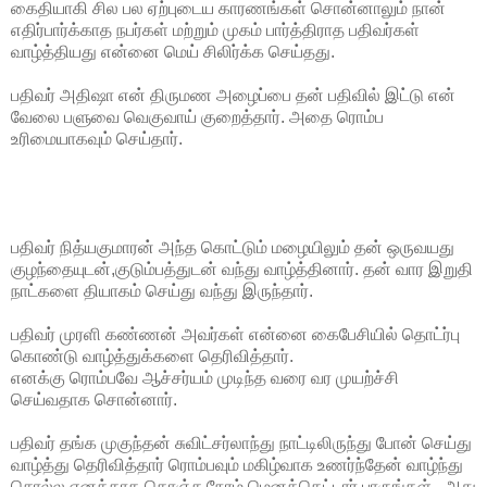
கைதியாகி சில பல ஏற்புடைய காரணங்கள் சொன்னாலும் நான்
எதிர்பார்க்காத நபர்கள் மற்றும் முகம் பார்த்திராத பதிவர்கள்
வாழ்த்தியது என்னை மெய் சிலிர்க்க செய்தது.
பதிவர் அதிஷா என் திருமண அழைப்பை தன் பதிவில் இட்டு என்
வேலை பளுவை வெகுவாய் குறைத்தார். அதை ரொம்ப
உரிமையாகவும் செய்தார்.
பதிவர் நித்யகுமாரன் அந்த கொட்டும் மழையிலும் தன் ஒருவயது
குழந்தையுடன்,குடும்பத்துடன் வந்து வாழ்த்தினார். தன் வார இறுதி
நாட்களை தியாகம் செய்து வந்து இருந்தார்.
பதிவர் முரளி கண்ணன் அவர்கள் என்னை கைபேசியில் தொட்ர்பு
கொண்டு வாழ்த்துக்களை தெரிவித்தார்.
எனக்கு ரொம்பவே ஆச்சர்யம் முடிந்த வரை வர முயற்ச்சி
செய்வதாக சொன்னார்.
பதிவர் தங்க முகுந்தன் சுவிட்சர்லாந்து நாட்டிலிருந்து போன் செய்து
வாழ்த்து தெரிவித்தார் ரொம்பவும் மகிழ்வாக உணர்ந்தேன் வாழ்ந்து
சொல்ல எனக்காக கொஞ்ச நேரம் மெனக்கெட்டார் பாருங்கள் , அது