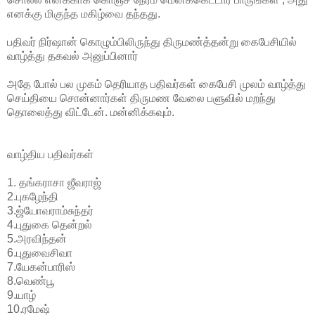
எனக்கு மிகுந்த மகிழ்வை தந்தது.
பதிவர் நிர்ஷான் கொழும்பிலிருந்து திருமண்த்தன்று கைபேசியில்
வாழ்த்து தகவல் அனுப்பினார்
அதே போல் பல முகம் தெரியாத பதிவர்கள் கைபேசி முலம் வாழ்த்து
செய்தியை சொன்னார்கள் திருமண வேலை பளுவில் மறந்து
தொலைத்து விட்டேன். மன்னிக்கவும்.
வாழ்திய பதிவர்கள்
1. தங்கராசா ஜீவராஜ்
2.புகழேந்தி
3.ஜ்யோவராம்சுந்தர்
4.புதுகை தென்றல்
5.அரவிந்தன்
6.புதுவைசிவா
7.யேகன்பாரிஸ்
8.வெண்பூ
9.யாழ்
10.ரமேஷ்