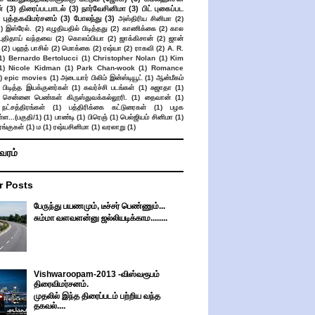
்
(3)
திரைப்படபாடல்
(3)
நார்வேசினிமா
(3)
பிட் புகைப்பட
புத்தகவிமர்சனம்
(3)
போலந்து
(3)
அஸ்திரிய சினிமா
(2)
2)
இஸ்ரேல்.
(2)
எழுதியதில் பிடித்தது
(2)
காணிக்கை
(2)
கால
 புதிதாய் வந்தவை
(2)
கொலம்பியா
(2)
ஜாக்கிசான்
(2)
ஜான்
(2)
பஹத் பாசில்
(2)
மொக்கை
(2)
ரஷ்யா
(2)
ராகவி
(2)
A. R.
1)
Bernardo Bertolucci
(1)
Christopher Nolan
(1)
Kim
1)
Nicole Kidman
(1)
Park Chan-wook
(1)
Romance
)
epic movies
(1)
அடையார் பிலிம் இன்ஸ்டியூட்
(1)
ஆன்மீகம்
 பிடித்த இயக்குனர்கள்
(1)
கவர்ச்சி படங்கள்
(1)
சுஜாதா
(1)
சென்னை பெண்கள் கிருஸ்துவக்கல்லூரி.
(1)
தைவான்
(1)
நட்சத்திரங்கள்
(1)
பத்திரிக்கை கட்டுரைகள்
(1)
பழக
ள...(பகுதி/1)
(1)
பாண்டி
(1)
பிரெஞ்
(1)
பெல்ஜியம் சினிமா
(1)
ங்குகள்
(1)
ம
(1)
ரஷ்யசினிமா
(1)
வரலாறு
(1)
ிவரம்
r Posts
பேருந்து பயணமும், டீச்சர் பெண்ணும்...
சும்மா வளவளன்னு ஜல்லியடிக்காம........
Vishwaroopam-2013 -விஸ்வரூபம்
திரைவிமர்சனம்.
முதலில் இந்த திரைப்படம் பற்றிய வந்த
தகவல்....