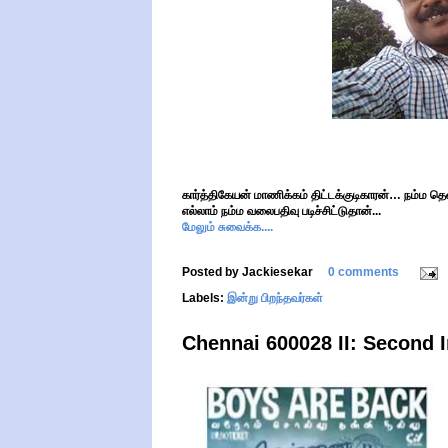
கார்த்திகேயன் மாணிக்கம் திட்டக்குடிகாரன்… நம்ம தென
எல்லாம் நம்ம வலைபதிவு படிச்சிட்டுதான்...
மேலும் சுவைக்க....
Posted by
Jackiesekar
0 comments
Labels:
இன்று பிறந்தவர்கள்
Chennai 600028 II: Second 