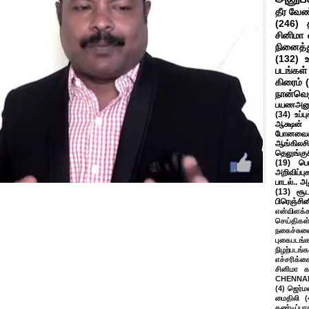
தீர வேண
(246)
சினிமா 
நினைத்த
(132)
படங்கள்
கிரைம்
நான்வெ
பயணஅனு
(34)
உப்ப
ஆக்ஷன் த
போனவைக
ஆங்கிலசின
தெலுங்கு
(19)
பெ
அறிவிப்பு
பாடல்.. அ
(13)
சூட
பிரெஞ்சி
என்விளக்க
செய்திகள
நகைச்சுவ
புகைபடங்
நிழற்படங்க
எச்சரிக்க
சினிமா 
CHENNAI
(4)
ஜெர்ம
மைதிலி
(
கண்டிப்பா