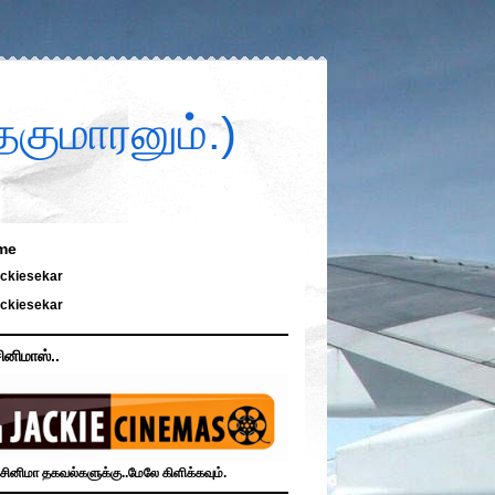
குமாரனும்.)
me
ckiesekar
ckiesekar
ினிமாஸ்..
சினிமா தகவல்களுக்கு..மேலே கிளிக்கவும்.