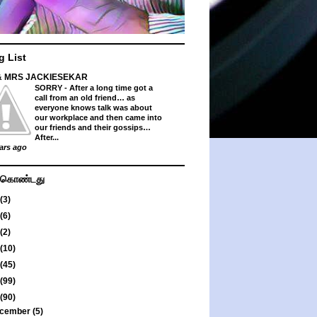
g List
& MRS JACKIESEKAR
SORRY
-
After a long time got a
call from an old friend… as
everyone knows talk was about
our workplace and then came into
our friends and their gossips…
After...
ars ago
து கொண்டது
(3)
(6)
(2)
(10)
(45)
(99)
(90)
cember
(5)