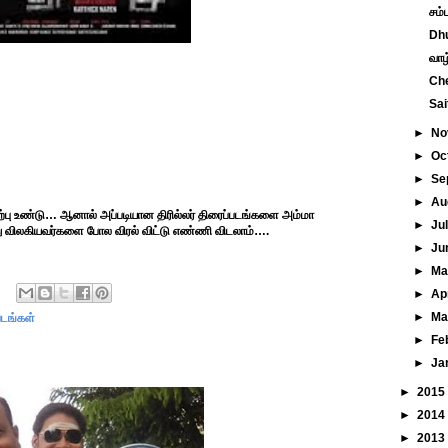
சம்
Dhu
வாழ
Che
Sai
►
No
►
Oc
►
Se
►
Au
ரவேற்பு உண்டு… ஆனால் அப்படியான திரில்லர் திரைப்படங்களை அம்மா
►
Ju
து விலகியவர்களை போல விரல் விட்டு எண்ணி விடலாம்….
►
Ju
►
M
►
Ap
►
Ma
படங்கள்
►
Fe
►
Ja
►
2015
►
2014
►
2013