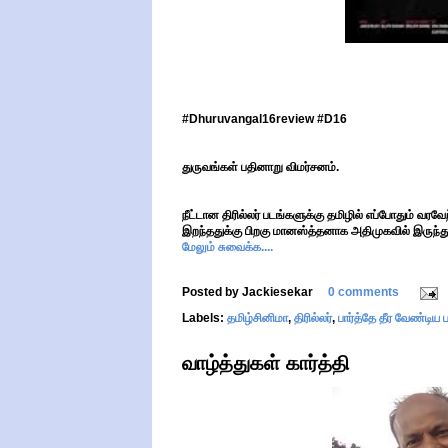
#Dhuruvangal16review #D16
துருவங்கள் பதினாறு விமர்சனம்.
நீட்டான திரில்லர் படங்களுக்கு தமிழில் எப்போதும் வ
இறந்ததுக்கு பிறகு மானஸ்த்தனாக அதிமுகவில் இருந்
மேலும் சுவைக்க....
Posted by
Jackiesekar
0 comments
Labels:
தமிழ்சினிமா
,
திரில்லர்
,
பார்த்தே தீர வேண்டிய 
வாழ்த்துகள் கார்த்தி