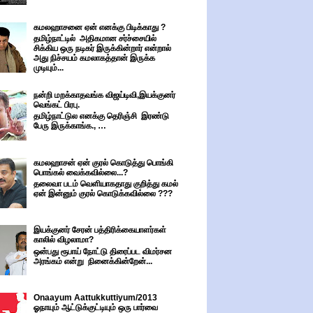
கமலஹாசனை ஏன் எனக்கு பிடிக்காது ?
தமிழ்நாட்டில் அதிகமான சர்ச்சையில்
சிக்கிய ஒரு நடிகர் இருக்கின்றார் என்றால்
அது நிச்சயம் கமலாகத்தான் இருக்க
முடியும்...
நன்றி மறக்காதவங்க விஜய்டிவி,இயக்குனர்
வெங்கட் பிரபு.
தமிழ்நாட்டுல எனக்கு தெரிஞ்சி இரண்டு
பேரு இருக்காங்க., …
கமலஹாசன் ஏன் குரல் கொடுத்து பொங்கி
பொங்கல் வைக்கவில்லை...?
தலைவா படம் வெளியாகதாது குறித்து கமல்
ஏன் இன்னும் குரல் கொடுக்கவில்லை ???
இயக்குனர் சேரன் பத்திரிக்கையாளர்கள்
காலில் விழலாமா?
ஒன்பது ரூபாய் நோட்டு திரைப்பட விமர்சன
அரங்கம் என்று நினைக்கின்றேன்...
Onaayum Aattukkuttiyum/2013
ஓநாயும் ஆட்டுக்குட்டியும் ஒரு பார்வை