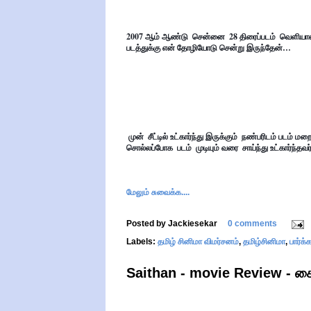
2007 ஆம் ஆண்டு  சென்னை  28 திரைப்படம்  வெளியானத
படத்துக்கு என் தோழியோடு சென்று இருந்தேன்…
 முன்  சீட்டில் உட்கார்ந்து இருக்கும்  நண்பரிடம் படம் மறைக்கின்றது என்று  கொஞ்சம் சீட்டில் சாய்ந்து உட்காருங்கள் என்று  
சொல்லப்போக  படம்  முடியும் வரை  சாய்ந்து உட்கார்ந்தவ
மேலும் சுவைக்க....
Posted by
Jackiesekar
0 comments
Labels:
தமிழ் சினிமா விமர்சனம்
,
தமிழ்சினிமா
,
பார்க
Saithan - movie Review - சை