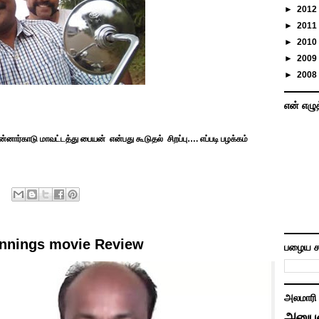
►
2012
►
2011
►
2010
►
2009
►
2008
என் எழு
்னார்காடு மாவட்டத்து பையன் என்பது கூடுதல் சிறப்பு…. எப்படி பழக்கம்
Innings movie Review
பழைய ச
அலமாரி
அனுப