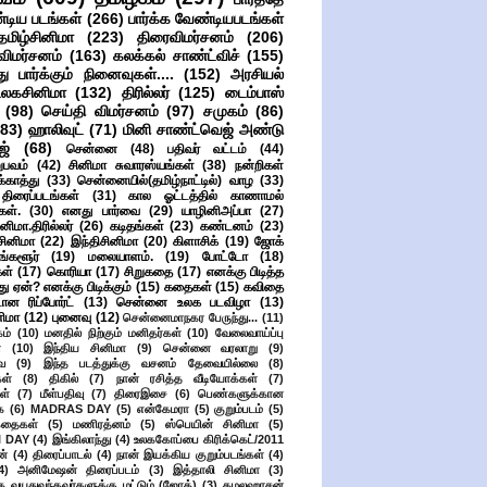
்டிய படங்கள்
(266)
பார்க்க வேண்டியபடங்கள்
தமிழ்சினிமா
(223)
திரைவிமர்சனம்
(206)
விமர்சனம்
(163)
கலக்கல் சாண்ட்விச்
(155)
ு பார்க்கும் நினைவுகள்....
(152)
அரசியல்
உலகசினிமா
(132)
திரில்லர்
(125)
டைம்பாஸ்
(98)
செய்தி விமர்சனம்
(97)
சமுகம்
(86)
(83)
ஹாலிவுட்
(71)
மினி சாண்ட்வெஜ் அண்டு
ஜ்
(68)
சென்னை
(48)
பதிவர் வட்டம்
(44)
பவம்
(42)
சினிமா சுவாரஸ்யங்கள்
(38)
நன்றிகள்
ுக்காத்து
(33)
சென்னையில்(தமிழ்நாட்டில்) வாழ
(33)
ிரைப்படங்கள்
(31)
கால ஓட்டத்தில் காணாமல்
ள்.
(30)
எனது பார்வை
(29)
யாழினிஅப்பா
(27)
ிமா.திரில்லர்
(26)
கடிதங்கள்
(23)
கண்டனம்
(23)
சினிமா
(22)
இந்திசினிமா
(20)
கிளாசிக்
(19)
ஜோக்
ங்களூர்
(19)
மலையாளம்.
(19)
போட்டோ
(18)
கள்
(17)
கொரியா
(17)
சிறுகதை
(17)
எனக்கு பிடித்த
து ஏன்? எனக்கு பிடிக்கும்
(15)
கதைகள்
(15)
கவிதை
ான ரிப்போர்ட்
(13)
சென்னை உலக படவிழா
(13)
னிமா
(12)
புனைவு
(12)
சென்னைமாநகர பேருந்து...
(11)
ம்
(10)
மனதில் நிற்கும் மனிதர்கள்
(10)
வேலைவாய்ப்பு
்
(10)
இந்திய சினிமா
(9)
சென்னை வரலாறு
(9)
ை
(9)
இந்த படத்துக்கு வசனம் தேவையில்லை
(8)
கள்
(8)
திகில்
(7)
நான் ரசித்த வீடியோக்கள்
(7)
ள்
(7)
மீள்பதிவு
(7)
திரைஇசை
(6)
பெண்களுக்கான
ை
(6)
MADRAS DAY
(5)
என்கேமரா
(5)
குறும்படம்
(5)
கதைகள்
(5)
மணிரத்னம்
(5)
ஸ்பெயின் சினிமா
(5)
 DAY
(4)
இங்கிலாந்து
(4)
உலககோப்பை கிரிக்கெட்/2011
ன்
(4)
திரைப்பாடல்
(4)
நான் இயக்கிய குறும்படங்கள்
(4)
4)
அனிமேஷன் திரைப்படம்
(3)
இத்தாலி சினிமா
(3)
க வயதுவந்தவர்களுக்கு மட்டும் (ஜோக்)
(3)
கமலஹாசன்