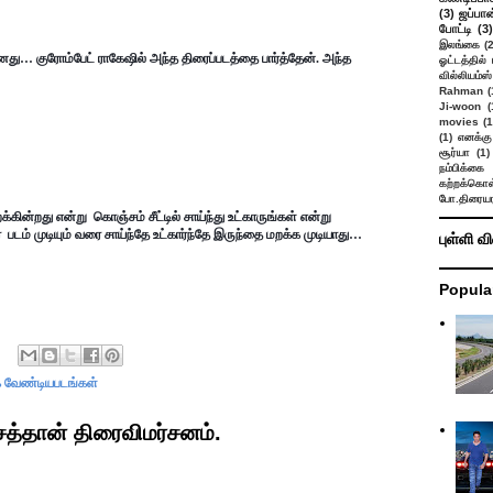
(3)
ஜப்பான
போட்டி
(3)
இலங்கை
(
ு… குரோம்பேட் ராகேஷில் அந்த திரைப்படத்தை பார்த்தேன். அந்த 
ஓட்டத்தில்
வில்லியம்ஸ்
Rahman
(
Ji-woon
(
movies
(1
(1)
எனக்கு
சூர்யா
(1)
நம்பிக்கை 
கற்றக்கொள்
போ.திரையர
ர்  படம் முடியும் வரை சாய்ந்தே உட்கார்ந்தே இருந்தை மறக்க முடியாது…
புள்ளி வ
Popula
்க வேண்டியபடங்கள்
த்தான் திரைவிமர்சனம்.