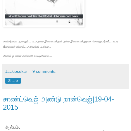
மணிரத்னமே ஆனாலும்… படம் நல்லா இல்லை என்றால் நல்லா இல்லை என்றுதான் சொல்லுவார்கள்… கடல்,
இராவணன் எல்லாம்…படுதோல்வி படங்கள்…
ஆனால் ஓ காதல் கண்மணி அப்படியில்லை….
Jackiesekar
9 comments:
Share
சாண்ட்வெஜ் அண்டு நான்வெஜ்|19-04-
2015
ஆல்பம்.