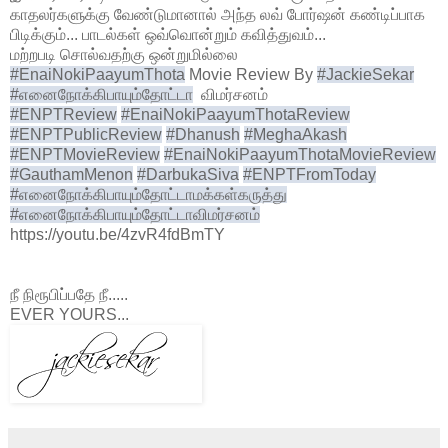
காதலர்களுக்கு வேண்டுமானால் அந்த லவ் போர்ஷன் கண்டிப்பாக
பிடிக்கும்... பாடல்கள் ஒவ்வொன்றும் கவித்துவம்...
மற்றபடி சொல்வதற்கு ஒன்றுமில்லை
#EnaiNokiPaayumThota
Movie Review By
#JackieSekar
#எனைநோக்கிபாயும்தோட்டா
விமர்சனம்
#ENPTReview
#EnaiNokiPaayumThotaReview
#ENPTPublicReview
#Dhanush
#MeghaAkash
#ENPTMovieReview
#EnaiNokiPaayumThotaMovieReview
#GauthamMenon
#DarbukaSiva
#ENPTFromToday
#எனைநோக்கிபாயும்தோட்டாமக்கள்கருத்து
#எனைநோக்கிபாயும்தோட்டாவிமர்சனம்
https://youtu.be/4zvR4fdBmTY
நீ நிரூபிப்பதே நீ.....
EVER YOURS...