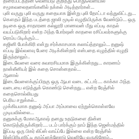
திரைப்படத்தின் வெளியீடு குறித்து பொதுவெளியில்
சமூகவலைதளங்களில் நக்கல் அடித்தார்கள்...
புலி வருது புலி வருது கதையாக இன்று புலி தோட்டா வந்துவிட்டது...
கௌதம் இந்த படத்தை ஜாலி மூடில் எழுதியிருக்க வேண்டும்... ஒரு
நடிகை ஒரு சாதாரண கல்லூரி மாணவன் மீது எப்படி காதல்
வயப்படுகிறார் என்ற அந்த போர்ஷன் காதலை ரசிப்பவர்களுக்கு
ரொம்ப பிடிக்கும்...
கஜினி போக்கிரி என்று சர்க்காசமாக கலாய்த்தாலும்... தனுஷ்
எப்படி இவ்வளவு பேரை அடிக்கின்றார் என்பதை எழுத்தில் எழுதி
இருந்தாலும்..
இடைவேளை வரை சுவாரசியமாக இருக்கின்றது... காரணம்
நான்லீனியர் இல் கதை சொன்னதால்...
ஆனால்
இடைவேளைக்குப்பிறகு ஒரு ஆயா வடை சுட்டார்.... காக்கா அந்த
வடையை எடுத்துக் கொண்டு சென்றது... என்ற ரேஞ்சில்
கதைசொல்லியது
பெரிய சறுக்கல்..
முக்கியமாக தனுஷ் அப்பா அம்மாவை ஏற்றுக்கொள்ளவே
முடியவில்லை...
தனுசுக்கு மேகாஆகாஷ் தனது உதடுகளை தின்ன
கொடுத்திருக்கிறார்.... படம் பார்க்கும் நாம் இந்த ஜென்மத்தில்
இப்படி ஒரு பிகர் லிப்ஸ் வாய்ப்பே இல்லை என்ற ரேஞ்சில்
இன்பிரியாரிட்டி காம்ப்ளக்ஸோடு வெளியே வருகிறோம்...