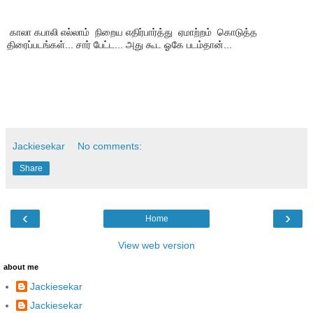
 காலா கபாலி எல்லாம்  நிறைய எதிர்பார்த்து  ஏமாற்றம்  கொடுத்த 
திரைப்படங்கள்... சார் பேட்ட... அது கூட ஓகே படம்தான்...
Jackiesekar
No comments:
Share
‹
›
Home
View web version
about me
Jackiesekar
Jackiesekar