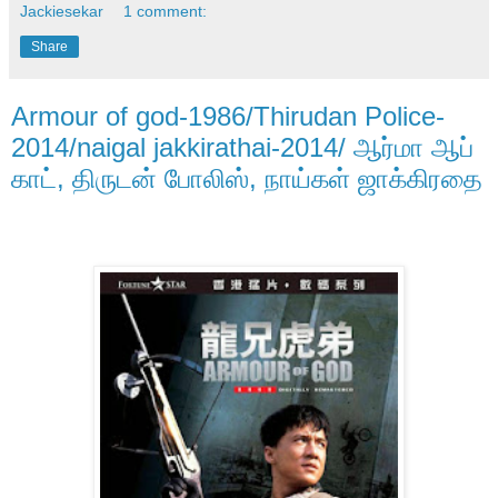
Jackiesekar
1 comment:
Share
Armour of god-1986/Thirudan Police-
2014/naigal jakkirathai-2014/ ஆர்மா ஆப்
காட், திருடன் போலிஸ், நாய்கள் ஜாக்கிரதை