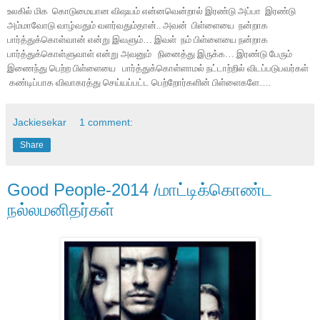
உலகில் மிக கொடுமையான விஷயம் என்னவென்றால் இரண்டு அப்பா இரண்டு
அம்மாவோடு வாழ்வதும் வளர்வதும்தான்.. அவன் பிள்ளையை நன்றாக
பார்த்துக்கொள்வான் என்று இவளும்… இவள் நம் பிள்ளையை நன்றாக
பார்த்துக்கொள்ளுவாள் என்று அவனும் நினைத்து இருக்க… இரண்டு பேரும்
இணைந்து பெற்ற பிள்ளையை பார்த்துக்கொள்ளாமல் நட்டாற்றில் விடப்படுபவர்கள்
கண்டிப்பாக விவாகரத்து செய்யப்பட்ட பெற்றோர்களின் பிள்ளைகளே….
Jackiesekar
1 comment:
Share
Good People-2014 /மாட்டிக்கொண்ட
நல்லமனிதர்கள்