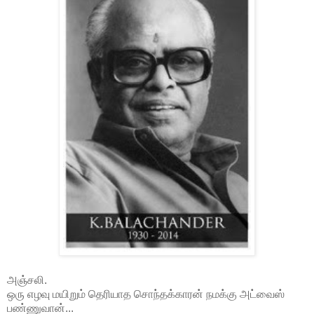
அஞ்சலி
.
ஒரு
எழவு
மயிறும்
தெரியாத
சொந்தக்காரன்
நமக்கு
அட்வைஸ்
பண்ணுவான்
...