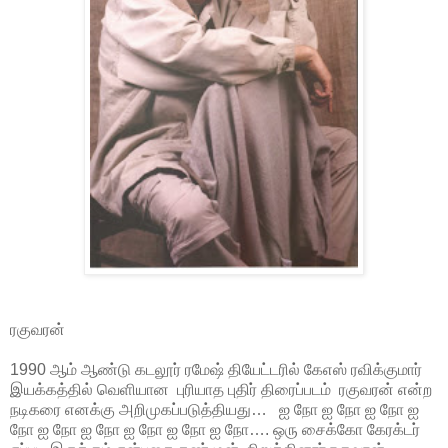
ரகுவரன்
1990 ஆம் ஆண்டு கடலூர் ரமேஷ் தியேட்டரில் கேஎஸ் ரவிக்குமார்
இயக்கத்தில் வெளியான புரியாத புதிர் திரைப்படம் ரகுவரன் என்ற
நடிகரை எனக்கு அறிமுகப்படுத்தியது…
ஐ நோ ஐ நோ ஐ நோ ஐ
நோ ஐ நோ ஐ நோ ஐ நோ ஐ நோ ஐ நோ…. ஒரு சைக்கோ கேரக்டர்