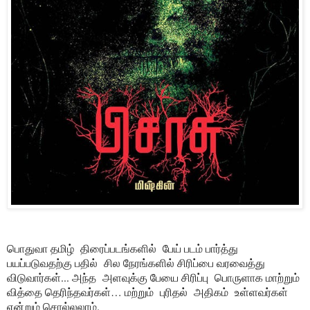
பொதுவா தமிழ்
திரைப்படங்களில்
பேய் படம் பார்த்து
பயப்படுவதற்கு பதில்
சில நேரங்களில் சிரிப்பை வரவைத்து
விடுவார்கள்... அந்த
அளவுக்கு பேயை சிரிப்பு பொருளாக மாற்றும்
வித்தை தெரிந்தவர்கள்… மற்றும் புரிதல்
அதிகம்
உள்ளவர்கள்
என்றும் சொல்லலாம்.