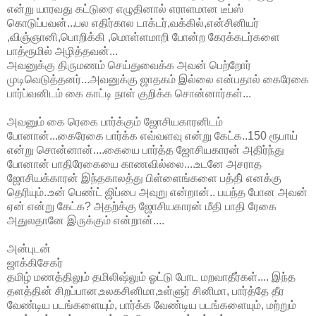
என்று யாரவது கட்டுரை எழுதினால் எராளமான டீப்ஸ்
கொடுப்பவன்...பல எதிர்கால டாக்டர்,வக்கில்,என்சினியர்
,விஞ்ஞானி,பொறிக்கி ,மொள்ளமாறி போன்ற கேரக்கடர்களை
பாத்ரூமில் அழித்தவன்...
அவனுக்கு திருமணம் செய்துவைக்க அவன் பெற்றோர்
முடிவெடுத்தனர்...அவனுக்கு ஜாதகம் இல்லை என்பதால் கைரேகை
பார்ப்வனிடம் கை காட்டி நாள் குறிக்க சொன்னார்கள்...
அவனும் கை ரெகை பார்க்கும் ஜோசியகாரனிடம்
போனான்...கைரேகை பார்க்க எவ்வளவு என்று கேட்க..150 ரூபாய்
என்று சொன்னான்....கையை பார்த்த ஜோசியகாரன் அதிர்ந்து
போனான் பாதிரேகையை காணவில்லை....உடனே அசராத
ஜோசியக்காரன் இந்தகாலத்து பிள்ளைங்களை பத்தி் எனக்கு
தெரியும்..உன் பெண்ட் ஜிப்பை அவுறு என்றான்.. பயந்த போன அவன்
ஏன் என்று கேட்க? அதற்க்கு ஜோசியகாரன் மீதி பாதி ரேகை
அதுலதானே இருக்கும் என்றான்....
அன்புடன்
ஜாக்கிசேகர்
தமிழ் மணத்திலும் தமிலிஷ்லும் ஓட்டு போட மறவாதீர்கள்.... இந்த
தளத்தின் சிறப்பான,உலகசினிமா,உள்ளுர் சினிமா, பார்த்தே தீர
வேண்டிய படங்களையும், பார்க்க வேண்டிய படங்களையும், மற்றும்