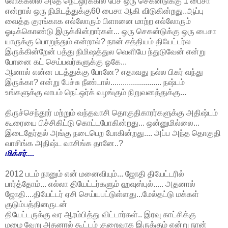
லோக்கலில் அதே நெட்ஒர்க்கில் பேச ஒரு செகன்டுக்கு 1 பைசா
என்றால் ஒரு நிமிடத்துக்கு60 பைசா ஆகி விடுகின்றது..ஆப்பு
வைத்த குரங்காக எல்லோரும் பிளானை மாற்ற எல்லோரும்
ஓடிக்கொண்டு இருக்கின்றார்கள்... ஒரு செகன்டுக்கு ஒரு பைசா
யாருக்கு பொறுந்தும் என்றால்? நான் சத்தியம் தியேட்டர்ல
இருக்கின்றேன் பத்து நிமிஷத்துல வெளியே ந்துடுவேன் என்று
போனை கட் செய்பவர்களுக்கு ஓகே...
ஆனால் என்ன படத்துக்கு போனே? எதாவது நல்ல பிகர் வந்து
இருக்கா? என்று பேச்சு நீண்டால்......................... நஷ்டம்
உங்களுக்கு லாபம் நெட்ஒர்க் வழங்கும் நிறுவனத்துக்கு...
திருச்செந்தூர் மற்றும் வந்தவாசி தொகுதிகாரர்களுக்கு அதிஷ்டம்
கூரையை பிச்சிகிட்டு கொட்டபோகின்றது... ஒன்னுமில்லை...
இடைதேர்தல் அங்கு நடைபெற போகின்றது.... அப்ப அந்த தொகுதி
வாசிங்க அதிஷ்ட வாசிங்க தானே..?
மிக்சர்....
2012 படம் நானும் என் மனைவியும்... ஜோதி தியேட்டரில்
பார்த்தோம்... எல்லா தியேட்டர்களும் ஹவுஸ்புல்..... அதனால்
ஜோதி....தியேட்டர் ஏசி செய்யபட்டுள்ளது...மேல்தட்டு மக்கள்
குடும்பத்தினருடன்
தியேட்டருக்கு வர ஆரம்பித்து விட்டார்கள்.. இரவு காட்சிக்கு
மழை வேறு அதனால் கூட்டம் குறைவாக இருக்கும் என்று நான்