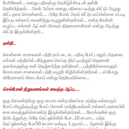
பேசினேன்... எனது பதிவுக்கு நெகிழ்ச்சியுடன் நன்றி
தெரிவித்தார்... அவர் அம்மா எனது பதிவை படித்து விட்டு அழுது
விட்டதாக சொன்னார்.... அதே போல் அவர் வீட்டு மாப்பிள்ளை எப்படி
இப்படி எல்லாம் கவனித்து எழுதுகின்றார்கள்... என்ற கேள்வி
எழுப்ப.. எங்கள் ஆட்கள் மிகவும் திறமைசாலிகள் என்று அடித்து
விட்டு இருக்கின்றார்...
நன்றி...
சென்னை சாலைகள் பற்றி நாம் சுட சுட பதிவு போட்டாலும் அதனை
மக்கள் மத்தியில் பரிந்துரை செய்த திரட்டிமற்றும் தெனாலி
தளங்களுக்கு என் நெஞ்சார்ந்த நன்றிகள்....பத்திரிக்கைகளும்
மோசமான சாலைகள் பற்றி எழுதி கிழிக்கின்றார்கள்... எப்போது
விமோசனம் கிடைக்கம் என்று தெரியவில்லை...
செல்போன் நிறுவனங்கள் வைத்த ஆப்பு.....
ஒரு செகன்டுக்கு ஒரு பைசா என்ற விளம்பர படுத்த எல்லாரும்
போய் விழுந்தடித்து போய் பிளான் மாற்றியவர்கள் எல்லாம் தலையில்
கை வைத்துக்கொண்டு இருக்கின்றார்கள்.... லோக்கலில் ஒரு
நிமிடத்துக்கு அதே நெட்ஒர்க்கில் பேச..10 பைசா... மற்ற
நெட்ஒர்கக்கு பேச50 பைசா எஸ்டிடி 1 ரூபாய்.... ஆனால் இங்கு