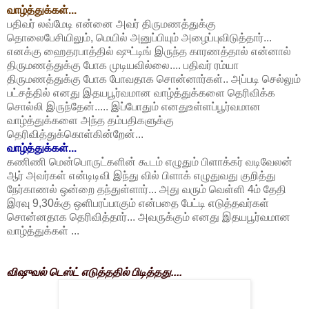
வாழ்த்துக்கள்...
பதிவர் லவ்மேடி என்னை அவர் திருமணத்துக்கு
தொலைபேசியிலும், மெயில் அனுப்பியும் அழைப்புவிடுத்தார்...
எனக்கு ஹைதரபாத்தில் ஷுட்டிங் இருந்த காரணத்தால் என்னால்
திருமணத்துக்கு போக முடியவில்லை.... பதிவர் ரம்யா
திருமணத்துக்கு போக போவதாக சொன்னார்கள்.. அப்படி செல்லும்
பட்சத்தில் எனது இதயபூர்வமான வாழ்த்துக்களை தெரிவிக்க
சொல்லி இருந்தேன்..... இப்போதும் எனதுஉள்ளப்பூர்வமான
வாழ்த்துக்களை அந்த தம்பதிகளுக்கு
தெரிவித்துக்கொள்கின்றேன்...
வாழ்த்துக்கள்...
கணிணி மென்பொருட்களின் கூடம் எழுதும் பிளாக்கர் வடிவேலன்
ஆர் அவர்கள் என்டிடிவி இந்து வில் பிளாக் எழுதுவது குறித்து
நேர்காணல் ஒன்றை தந்துள்ளார்... அது வரும் வெள்ளி 4ம் தேதி
இரவு 9,30க்கு ஒளிபரப்பாகும் என்பதை பேட்டி எடுத்தவர்கள்
சொன்னதாக தெரிவித்தார்... அவருக்கும் எனது இதயபூர்வமான
வாழ்த்துக்கள் ...
விஷுவல் டெஸ்ட் எடுத்ததில் பிடித்தது....