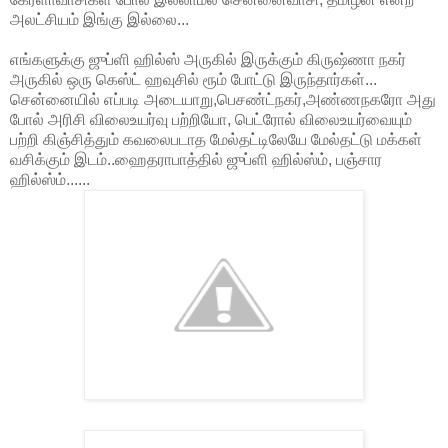
அலட்சியம் இங்கு இல்லை...
எங்களுக்கு ஜுப்ளி ஹில்ஸ் அருகில் இருக்கும் கிருஷ்ணா நகர்
அருகில் ஒரு கெஸ்ட் ஹவுசில் ரூம் போட்டு இருந்தார்கள்...
சென்னையில் எப்படி அடையாறு,பெசண்ட்நகர்,அண்ணநகரோ அது
போல் அரிசி விலைஉயர்வு பற்றியோ, பெட்ரோல் விலைஉயர்வையும்
பற்றி கிஞ்சித்தும் கவலைபடாத மேல்தட்டிலேயே மேல்தட்டு மக்கள்
வசிக்கும் இடம்..ஹைதராபாத்தில் ஜுப்ளி ஹில்ஸ்ம், பஞ்சார
ஹில்ஸ்ம்......