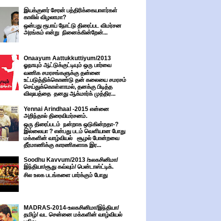
இயக்குனர் சேரன் பத்திரிக்கையாளர்கள்
காலில் விழலாமா?
ஒன்பது ரூபாய் நோட்டு திரைப்பட விமர்சன
அரங்கம் என்று நினைக்கின்றேன்...
Onaayum Aattukkuttiyum/2013
ஓநாயும் ஆட்டுக்குட்டியும் ஒரு பார்வை
வணிக சமரசங்களுக்கு தன்னை
உட்படுத்திக்கொண்டு தன் கலையை சமரசம்
செய்துக்கொள்ளாமல், தனக்கு பிடித்த
விஷயத்தை தனது ஆக்மார்க் முத்திர...
Yennai Arindhaal -2015 என்னை
அறிந்தால் திரைவிமர்சனம்.
ஒரு திரைப்படம் நன்றாக ஒடுகின்றதா-?
இல்லையா ? என்பது படம் வெளியான போது
மக்களின் வாழ்வியல் சூழல் போன்றவை
தீர்மாணிக்கு காரணிகளாக இர...
Soodhu Kavvum/2013 /உலகசினிமா/
இந்தியா/சூது கவ்வும்/ பென்டாஸ்ட்டிக்.
சில உலக படங்களை பார்க்கும் போது
MADRAS-2014-உலகசினிமா/இந்தியா/
தமிழ்/ வட சென்னை மக்களின் வாழ்வியல்