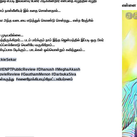
னுஷ் எப்படி இவ்வளவு பேரை அடிக்கின்றார் என்பதை எழுத்தில் எழுதி
என்னை ப
் நான்லீனியர் இல் கதை சொன்னதால்...
்கா அந்த வடையை எடுத்துக் கொண்டு சென்றது... என்ற ரேஞ்சில்
முடியவில்லை...
கிறார்.... படம் பார்க்கும் நாம் இந்த ஜென்மத்தில் இப்படி ஒரு பிகர்
ி காம்ப்ளக்ஸோடு வெளியே வருகிறோம்...
்பாக பிடிக்கும்... பாடல்கள் ஒவ்வொன்றும் கவித்துவம்...
ckieSekar
#ENPTPublicReview
#Dhanush
#MeghaAkash
ovieReview
#GauthamMenon
#DarbukaSiva
்கருத்து
#எனைநோக்கிபாயும்தோட்டாவிமர்சனம்