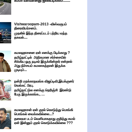
சும்மா வளவளன்னு ஜல்லியடிக்காம........
Vishwaroopam-2013 -விஸ்வரூபம்
திரைவிமர்சனம்.
முதலில் இந்த திரைப்படம் பற்றிய வந்த
தகவல்....
கமலஹாசனை ஏன் எனக்கு பிடிக்காது ?
தமிழ்நாட்டில் அதிகமான சர்ச்சையில்
சிக்கிய ஒரு நடிகர் இருக்கின்றார் என்றால்
அது நிச்சயம் கமலாகத்தான் இருக்க
முடியும்...
நன்றி மறக்காதவங்க விஜய்டிவி,இயக்குனர்
வெங்கட் பிரபு.
தமிழ்நாட்டுல எனக்கு தெரிஞ்சி இரண்டு
பேரு இருக்காங்க., …
கமலஹாசன் ஏன் குரல் கொடுத்து பொங்கி
பொங்கல் வைக்கவில்லை...?
தலைவா படம் வெளியாகதாது குறித்து கமல்
ஏன் இன்னும் குரல் கொடுக்கவில்லை ???