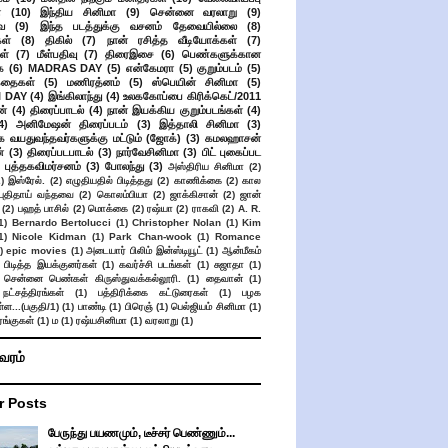
்
(10)
இந்திய சினிமா
(9)
சென்னை வரலாறு
(9)
ை
(9)
இந்த படத்துக்கு வசனம் தேவையில்லை
(8)
கள்
(8)
திகில்
(7)
நான் ரசித்த வீடியோக்கள்
(7)
ள்
(7)
மீள்பதிவு
(7)
திரைஇசை
(6)
பெண்களுக்கான
ை
(6)
MADRAS DAY
(5)
என்கேமரா
(5)
குறும்படம்
(5)
கதைகள்
(5)
மணிரத்னம்
(5)
ஸ்பெயின் சினிமா
(5)
 DAY
(4)
இங்கிலாந்து
(4)
உலககோப்பை கிரிக்கெட்/2011
ன்
(4)
திரைப்பாடல்
(4)
நான் இயக்கிய குறும்படங்கள்
(4)
4)
அனிமேஷன் திரைப்படம்
(3)
இத்தாலி சினிமா
(3)
க வயதுவந்தவர்களுக்கு மட்டும் (ஜோக்)
(3)
கமலஹாசன்
்
(3)
திரைப்படபாடல்
(3)
நார்வேசினிமா
(3)
பிட் புகைப்பட
புத்தகவிமர்சனம்
(3)
போலந்து
(3)
அஸ்திரிய சினிமா
(2)
2)
இஸ்ரேல்.
(2)
எழுதியதில் பிடித்தது
(2)
காணிக்கை
(2)
கால
 புதிதாய் வந்தவை
(2)
கொலம்பியா
(2)
ஜாக்கிசான்
(2)
ஜான்
(2)
பஹத் பாசில்
(2)
மொக்கை
(2)
ரஷ்யா
(2)
ராகவி
(2)
A. R.
1)
Bernardo Bertolucci
(1)
Christopher Nolan
(1)
Kim
1)
Nicole Kidman
(1)
Park Chan-wook
(1)
Romance
)
epic movies
(1)
அடையார் பிலிம் இன்ஸ்டியூட்
(1)
ஆன்மீகம்
 பிடித்த இயக்குனர்கள்
(1)
கவர்ச்சி படங்கள்
(1)
சுஜாதா
(1)
சென்னை பெண்கள் கிருஸ்துவக்கல்லூரி.
(1)
தைவான்
(1)
நட்சத்திரங்கள்
(1)
பத்திரிக்கை கட்டுரைகள்
(1)
பழக
ள...(பகுதி/1)
(1)
பாண்டி
(1)
பிரெஞ்
(1)
பெல்ஜியம் சினிமா
(1)
ங்குகள்
(1)
ம
(1)
ரஷ்யசினிமா
(1)
வரலாறு
(1)
ிவரம்
r Posts
பேருந்து பயணமும், டீச்சர் பெண்ணும்...