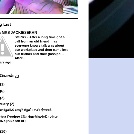
g List
& MRS JACKIESEKAR
SORRY
-
After a long time got a
call from an old friend… as
everyone knows talk was about
our workplace and then came into
our friends and their gossips…
After...
ars ago
து கொண்டது
(3)
(6)
(2)
nuary
(2)
 நோக்கி பாயும் தோட்டா விமர்சனம்
rbar Review #DarbarMovieReview
#Rajinikanth #D...
(10)