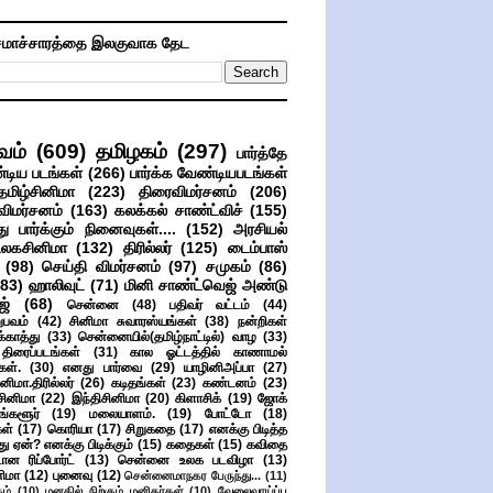
மாச்சாரத்தை இலகுவாக தேட
வம்
(609)
தமிழகம்
(297)
பார்த்தே
்டிய படங்கள்
(266)
பார்க்க வேண்டியபடங்கள்
தமிழ்சினிமா
(223)
திரைவிமர்சனம்
(206)
விமர்சனம்
(163)
கலக்கல் சாண்ட்விச்
(155)
ு பார்க்கும் நினைவுகள்....
(152)
அரசியல்
உலகசினிமா
(132)
திரில்லர்
(125)
டைம்பாஸ்
(98)
செய்தி விமர்சனம்
(97)
சமுகம்
(86)
(83)
ஹாலிவுட்
(71)
மினி சாண்ட்வெஜ் அண்டு
ஜ்
(68)
சென்னை
(48)
பதிவர் வட்டம்
(44)
பவம்
(42)
சினிமா சுவாரஸ்யங்கள்
(38)
நன்றிகள்
ுக்காத்து
(33)
சென்னையில்(தமிழ்நாட்டில்) வாழ
(33)
ிரைப்படங்கள்
(31)
கால ஓட்டத்தில் காணாமல்
ள்.
(30)
எனது பார்வை
(29)
யாழினிஅப்பா
(27)
ிமா.திரில்லர்
(26)
கடிதங்கள்
(23)
கண்டனம்
(23)
சினிமா
(22)
இந்திசினிமா
(20)
கிளாசிக்
(19)
ஜோக்
ங்களூர்
(19)
மலையாளம்.
(19)
போட்டோ
(18)
கள்
(17)
கொரியா
(17)
சிறுகதை
(17)
எனக்கு பிடித்த
து ஏன்? எனக்கு பிடிக்கும்
(15)
கதைகள்
(15)
கவிதை
ான ரிப்போர்ட்
(13)
சென்னை உலக படவிழா
(13)
னிமா
(12)
புனைவு
(12)
சென்னைமாநகர பேருந்து...
(11)
ம்
(10)
மனதில் நிற்கும் மனிதர்கள்
(10)
வேலைவாய்ப்பு