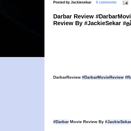
Posted by
Jackiesekar
0 comments
Darbar Review #DarbarMovi
Review By #JackieSekar #தர்
DarbarReview 
#DarbarMovieReview
#R
#Darbar
 Movie Review By 
#JackieSeka