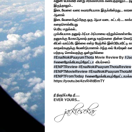
கஜினி போக்கிரி என்று சர்க்காசமாக கலாய்த்தாலும்... த
இருந்தாலும்..
இடைவேளை வரை சுவாரசியமாக இருக்கின்றது... காரணம
ஆனால்
இடைவேளைக்குப்பிறகு ஒரு ஆயா வடை சுட்டார்.... காக
கதைசொல்லியது
பெரிய சறுக்கல்..
முக்கியமாக தனுஷ் அப்பா அம்மாவை ஏற்றுக்கொள்ளவே 
தனுசுக்கு மேகாஆகாஷ் தனது உதடுகளை தின்ன கொடுத்திருக்
லிப்ஸ் வாய்ப்பே இல்லை என்ற ரேஞ்சில் இன்பிரியாரிட்ட
காதலர்களுக்கு வேண்டுமானால் அந்த லவ் போர்ஷன் கண்டிப
மற்றபடி சொல்வதற்கு ஒன்றுமில்லை
#EnaiNokiPaayumThota
Movie Review By
#Ja
#எனைநோக்கிபாயும்தோட்டா
விமர்சனம்
#ENPTReview
#EnaiNokiPaayumThotaReview
#ENPTMovieReview
#EnaiNokiPaayumThotaM
#ENPTFromToday
#எனைநோக்கிபாயும்தோட்டாமக்கள
https://youtu.be/4zvR4fdBmTY
நீ நிரூபிப்பதே நீ.....
EVER YOURS...