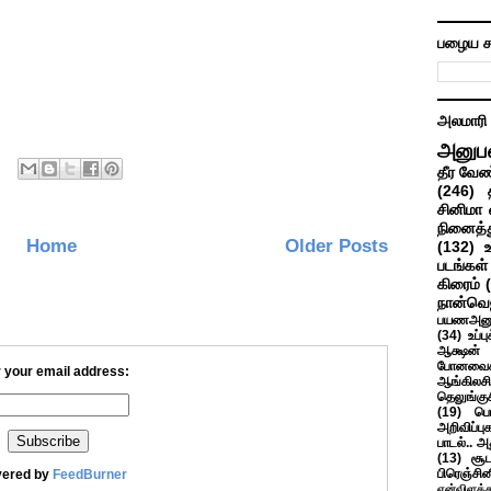
பழைய ச
அலமாரி
அனுப
தீர வேண
(246)
சினிமா 
நினைத்த
Home
Older Posts
(132)
படங்கள்
கிரைம்
நான்வெ
பயணஅனு
(34)
உப்ப
ஆக்ஷன் த
போனவைக
 your email address:
ஆங்கிலசின
தெலுங்கு
(19)
பெ
அறிவிப்பு
பாடல்.. அ
(13)
சூட
பிரெஞ்சி
vered by
FeedBurner
என்விளக்க