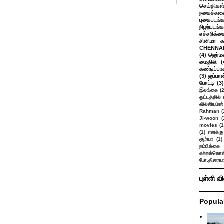
செய்திகள
நகைச்சுவ
புகைபடங்
நிழற்படங்க
எச்சரிக்க
சினிமா 
CHENNAI
(4)
ஜெர்ம
மைதிலி
(
கண்டிப்பா
(3)
ஜப்பான
போட்டி
(3)
இலங்கை
(
ஓட்டத்தில்
வில்லியம்ஸ்
Rahman
(
Ji-woon
(
movies
(1
(1)
எனக்கு
சூர்யா
(1)
நம்பிக்கை 
கற்றக்கொள்
போ.திரையர
புள்ளி வ
Popula