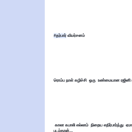
#தர்பார்
 விமர்சனம்
ரொம்ப நாள் கழிச்சி  ஒரு  உண்மையான ரஜினி படம
 காலா கபாலி எல்லாம்  நிறைய எதிர்பார்த்து  ஏமாற்றம்  கொடுத்த திரைப்படங்கள்... சார் பேட்ட... அது கூட ஓகே 
படம்தான்...