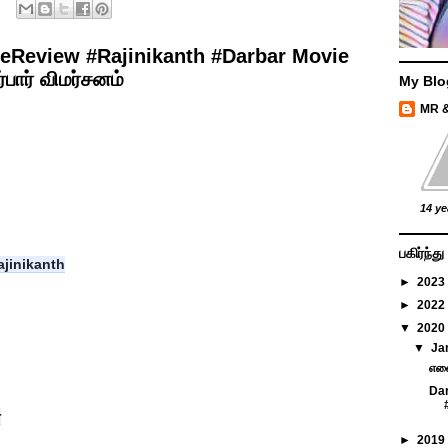
eReview #Rajinikanth #Darbar Movie
பார் விமர்சனம்
My Blo
MR 
14 ye
பகிர்ந்
ajinikanth
►
2023
►
2022
▼
2020
▼
Ja
எனை
Da
r
►
2019