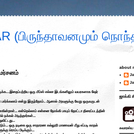
 (பிருந்தாவனமும் நொந்த
about 
மர்சனம்
Ja
Ja
க்க....இதைப்பற்றிய ஒரு மீம்ஸ் எல்லா இடங்களிலும் வயரகளாக ஷேர்
ஜாக்கி ச
டா பார்க்கலாம் என்று இருந்தோம்.. ஆனால் அவளுக்கு வேறு ஒருவருடன்
ின்றாள்... என்றெல்லாம் என்னை நோக்கி பாயும் தோட்டா திரைப்படத்தின்
நக்கல் அடித்தார்கள்...
விட்டது...
ும்... ஒரு நடிகை ஒரு சாதாரண கல்லூரி மாணவன் மீது எப்படி காதல்
சுவாரஸ்ய 
்கு ரொம்ப பிடிக்கும்...