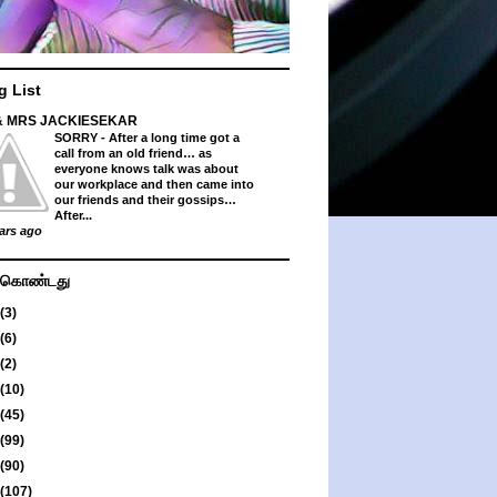
g List
& MRS JACKIESEKAR
SORRY
-
After a long time got a
call from an old friend… as
everyone knows talk was about
our workplace and then came into
our friends and their gossips…
After...
ars ago
து கொண்டது
(3)
(6)
(2)
(10)
(45)
(99)
(90)
(107)