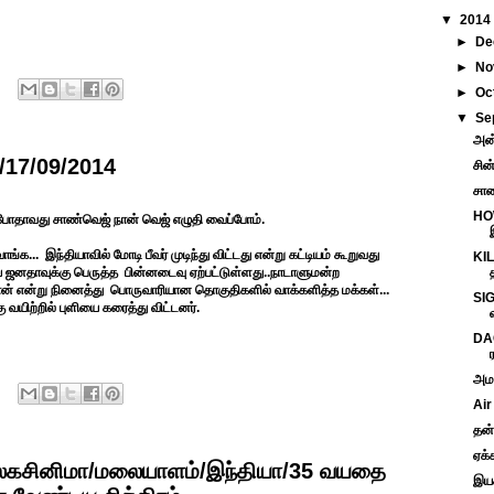
▼
2014
►
De
►
No
►
Oc
▼
Se
அன்
/17/09/2014
சின
சாண
HO
் போதாவது சாண்வெஜ் நான் வெஜ் எழுதி வைப்போம்.
.. இந்தியாவில் மோடி பீவர் முடிந்து விட்டது என்று கட்டியம் கூறுவது
KIL
ய ஜனதாவுக்கு பெருத்த பின்னடைவு ஏற்பட்டுள்ளது..நாடாளுமன்ற
தான் என்று நினைத்து பொருவாரியான தொகுதிகளில் வாக்களித்த மக்கள்...
SIG
 வயிற்றில் புளியை கரைத்து விட்டனர்.
DAG
அம
Air
தன்
ஏக்
கசினிமா/மலையாளம்/இந்தியா/35 வயதை
இயக