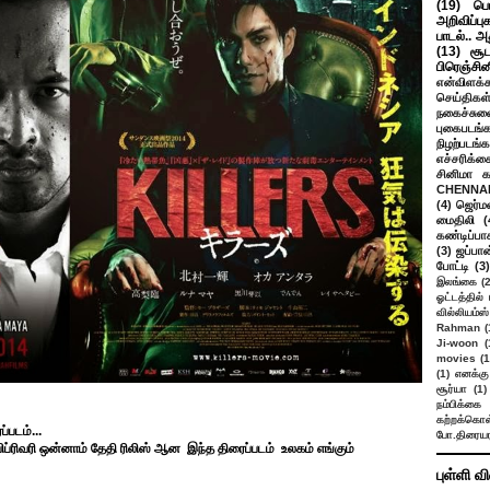
(19)
பெ
அறிவிப்பு
பாடல்.. அ
(13)
சூட
பிரெஞ்சி
என்விளக்க
செய்திகள
நகைச்சுவ
புகைபடங்
நிழற்படங்க
எச்சரிக்க
சினிமா 
CHENNAI
(4)
ஜெர்ம
மைதிலி
(
கண்டிப்பா
(3)
ஜப்பான
போட்டி
(3)
இலங்கை
(
ஓட்டத்தில்
வில்லியம்ஸ்
Rahman
(
Ji-woon
(
movies
(1
(1)
எனக்கு
சூர்யா
(1)
நம்பிக்கை 
கற்றக்கொள்
படம்...
போ.திரையர
 பிப்ரிவரி ஒன்னாம் தேதி ரிலிஸ் ஆன இந்த திரைப்படம் உலகம் எங்கும்
புள்ளி வ