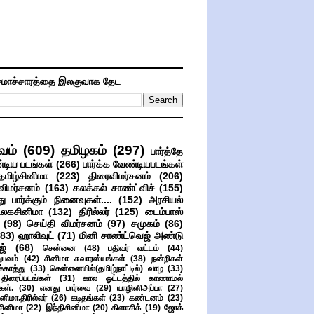
மாச்சாரத்தை இலகுவாக தேட
வம்
(609)
தமிழகம்
(297)
பார்த்தே
்டிய படங்கள்
(266)
பார்க்க வேண்டியபடங்கள்
தமிழ்சினிமா
(223)
திரைவிமர்சனம்
(206)
விமர்சனம்
(163)
கலக்கல் சாண்ட்விச்
(155)
ு பார்க்கும் நினைவுகள்....
(152)
அரசியல்
உலகசினிமா
(132)
திரில்லர்
(125)
டைம்பாஸ்
(98)
செய்தி விமர்சனம்
(97)
சமுகம்
(86)
(83)
ஹாலிவுட்
(71)
மினி சாண்ட்வெஜ் அண்டு
ஜ்
(68)
சென்னை
(48)
பதிவர் வட்டம்
(44)
பவம்
(42)
சினிமா சுவாரஸ்யங்கள்
(38)
நன்றிகள்
ுக்காத்து
(33)
சென்னையில்(தமிழ்நாட்டில்) வாழ
(33)
ிரைப்படங்கள்
(31)
கால ஓட்டத்தில் காணாமல்
ள்.
(30)
எனது பார்வை
(29)
யாழினிஅப்பா
(27)
ிமா.திரில்லர்
(26)
கடிதங்கள்
(23)
கண்டனம்
(23)
சினிமா
(22)
இந்திசினிமா
(20)
கிளாசிக்
(19)
ஜோக்