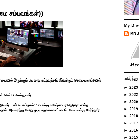
மை சம்பவங்கள்))
My Blo
MR 
14 ye
பகிர்ந்
ன்னையில் இருக்கும் பல மாடி கட்டிடத்தில் இயங்கும் தொலைகாட்சியில்
►
2023
►
2022
ட் செய்ய செல்லுவார்...
►
2020
ுவார்... எப்படி என்றால் ? எனக்கு கமிஷ்னரை தெரியும் என்ற
►
2019
்தால் அவசரத்து வேறு ஒரு தொலைகாட்சியில் வேலைக்கு சேர்ந்தார்....
►
2018
►
2017
►
2016
►
2015