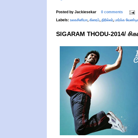
Posted by
Jackiesekar
0 comments
Labels:
உலகசினிமா
,
கிரைம்
,
திரில்லர்
,
பார்க்க வேண்ட
SIGARAM THODU-2014/ சிகரம