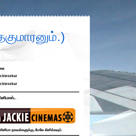
குமாரனும்.)
me
ckiesekar
ckiesekar
ினிமாஸ்..
சினிமா தகவல்களுக்கு..மேலே கிளிக்கவும்.