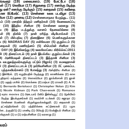
ங்களூர்
(19)
மலையாளம்.
(19)
போட்டோ
(18)
கள்
(17)
கொரியா
(17)
சிறுகதை
(17)
எனக்கு பிடித்த
து ஏன்? எனக்கு பிடிக்கும்
(15)
கதைகள்
(15)
கவிதை
ான ரிப்போர்ட்
(13)
சென்னை உலக படவிழா
(13)
னிமா
(12)
புனைவு
(12)
சென்னைமாநகர பேருந்து...
(11)
ம்
(10)
மனதில் நிற்கும் மனிதர்கள்
(10)
வேலைவாய்ப்பு
்
(10)
இந்திய சினிமா
(9)
சென்னை வரலாறு
(9)
ை
(9)
இந்த படத்துக்கு வசனம் தேவையில்லை
(8)
கள்
(8)
திகில்
(7)
நான் ரசித்த வீடியோக்கள்
(7)
ள்
(7)
மீள்பதிவு
(7)
திரைஇசை
(6)
பெண்களுக்கான
ை
(6)
MADRAS DAY
(5)
என்கேமரா
(5)
குறும்படம்
(5)
கதைகள்
(5)
மணிரத்னம்
(5)
ஸ்பெயின் சினிமா
(5)
 DAY
(4)
இங்கிலாந்து
(4)
உலககோப்பை கிரிக்கெட்/2011
ன்
(4)
திரைப்பாடல்
(4)
நான் இயக்கிய குறும்படங்கள்
(4)
4)
அனிமேஷன் திரைப்படம்
(3)
இத்தாலி சினிமா
(3)
க வயதுவந்தவர்களுக்கு மட்டும் (ஜோக்)
(3)
கமலஹாசன்
்
(3)
திரைப்படபாடல்
(3)
நார்வேசினிமா
(3)
பிட் புகைப்பட
புத்தகவிமர்சனம்
(3)
போலந்து
(3)
அஸ்திரிய சினிமா
(2)
2)
இஸ்ரேல்.
(2)
எழுதியதில் பிடித்தது
(2)
காணிக்கை
(2)
கால
 புதிதாய் வந்தவை
(2)
கொலம்பியா
(2)
ஜாக்கிசான்
(2)
ஜான்
(2)
பஹத் பாசில்
(2)
மொக்கை
(2)
ரஷ்யா
(2)
ராகவி
(2)
A. R.
1)
Bernardo Bertolucci
(1)
Christopher Nolan
(1)
Kim
1)
Nicole Kidman
(1)
Park Chan-wook
(1)
Romance
)
epic movies
(1)
அடையார் பிலிம் இன்ஸ்டியூட்
(1)
ஆன்மீகம்
 பிடித்த இயக்குனர்கள்
(1)
கவர்ச்சி படங்கள்
(1)
சுஜாதா
(1)
சென்னை பெண்கள் கிருஸ்துவக்கல்லூரி.
(1)
தைவான்
(1)
நட்சத்திரங்கள்
(1)
பத்திரிக்கை கட்டுரைகள்
(1)
பழக
ள...(பகுதி/1)
(1)
பாண்டி
(1)
பிரெஞ்
(1)
பெல்ஜியம் சினிமா
(1)
ங்குகள்
(1)
ம
(1)
ரஷ்யசினிமா
(1)
வரலாறு
(1)
ிவரம்