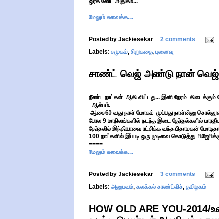
ஒர்க் லோட் அதிகம்...
மேலும் சுவைக்க....
Posted by
Jackiesekar
2 comments
Labels:
சமுகம்
,
சிறுகதை
,
புனைவு
சாண்ட் வெஜ் அண்டு நான் வெஜ்
நீண்ட நாட்கள் ஆகி விட்டது... இனி நேரம் கிடைக்கும
ஆல்பம்.
ஆசை60 வது நாள் மோகம் முப்பது நாள்ன்னு சொல்லுவாங்க.
போல 9 மாநிலங்களில் நடந்த இடை தேர்தல்களில் பாரதீ
தேர்தலில் இந்தியாவை ரட்சிக்க வந்த பிதாமகன் மோடி
100 நாட்களில் இப்படி ஒரு முடிவை கொடுத்து பிஜேபிக்கு
====
மேலும் சுவைக்க....
Posted by
Jackiesekar
3 comments
Labels:
அனுபவம்
,
கலக்கல் சாண்ட்விச்
,
தமிழகம்
HOW OLD ARE YOU-2014/உல