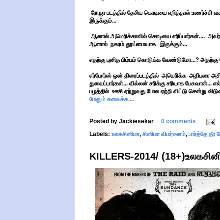
ரோஜா படத்தில் தேசிய கொடியை எறித்தால் உணர்ச்சி வச
இருக்கும்...
ஆனால் அமெரிக்காவில் கொடியை எரிப்பார்கள்.... அவர்க
ஆனால் நகரம் தூய்மையாக இருக்கும்...
எதற்கு புனித பிம்பம் கொடுக்க வேண்டுமோ...? அதற்கு க
எர்போர்ஸ் ஒன் திரைப்படத்தில் அமெரிக்க அதிபரை அசிங்கம
துவைப்பார்கள்... வில்லன் சரிக்கு சரியாக பேசுவான்
பழத்தில் ஊசி ஏற்றுவது போல ஏற்றி விட்டு சென்று விடுவ
மேலும் சுவைக்க....
Posted by
Jackiesekar
0 comments
Labels:
உலகசினிமா
,
சினிமா விமர்சனம்
,
பார்த்தே தீர
KILLERS-2014/ (18+)உலகசினிம