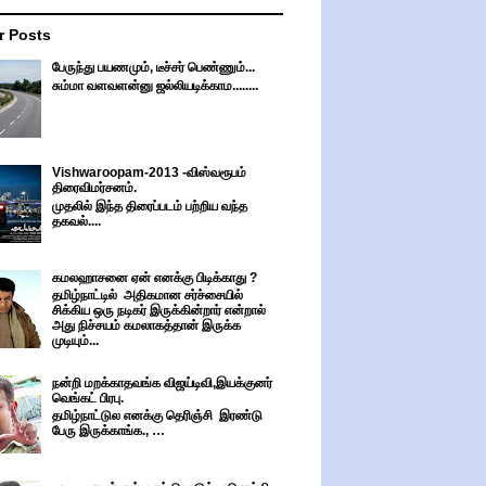
r Posts
பேருந்து பயணமும், டீச்சர் பெண்ணும்...
சும்மா வளவளன்னு ஜல்லியடிக்காம........
Vishwaroopam-2013 -விஸ்வரூபம்
திரைவிமர்சனம்.
முதலில் இந்த திரைப்படம் பற்றிய வந்த
தகவல்....
கமலஹாசனை ஏன் எனக்கு பிடிக்காது ?
தமிழ்நாட்டில் அதிகமான சர்ச்சையில்
சிக்கிய ஒரு நடிகர் இருக்கின்றார் என்றால்
அது நிச்சயம் கமலாகத்தான் இருக்க
முடியும்...
நன்றி மறக்காதவங்க விஜய்டிவி,இயக்குனர்
வெங்கட் பிரபு.
தமிழ்நாட்டுல எனக்கு தெரிஞ்சி இரண்டு
பேரு இருக்காங்க., …