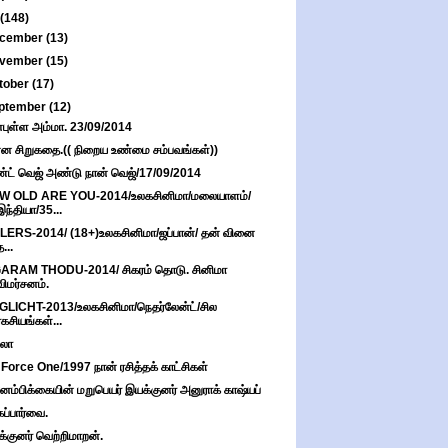
(148)
cember
(13)
vember
(15)
tober
(17)
ptember
(12)
புள்ள அம்மா. 23/09/2014
்ன சிறுகதை.(( நிறைய உண்மை சம்பவங்கள்))
்ட் வெஜ் அண்டு நான் வெஜ்/17/09/2014
W OLD ARE YOU-2014/உலகசினிமா/மலையாளம்/
இந்தியா/35...
LERS-2014/ (18+)உலகசினிமா/ஜப்பான்/ தன் வினை
த...
ARAM THODU-2014/ சிகரம் தொடு. சினிமா
விமர்சனம்.
LICHT-2013/உலகசினிமா/நெதர்லேன்ட்/சில
ரகசியங்கள்...
லா
 Force One/1997 நான் ரசித்தக் காட்சிகள்
னம்பிக்கையின் மறுபெயர் இயக்குனர் அனுராக் காஷ்யப்
கப்பார்வை.
்குனர் வெற்றிமாறன்.