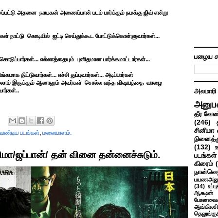
ப்பட்டு அதனை நாயகன் அணைப்பான் படம் பார்க்கும் நமக்கு ஜிவ் என்று
ள் நாட்டு கொடியில் ஜட்டி செய்துக்கூட போட்டுக்கொள்ளுவார்கள்...
பழைய ச
ொடுப்பார்கள்... எல்லாத்தையும் புனிதமான பார்க்கமாட்டார்கள்...
ாக திட்டுவார்கள்... எச்சி துப்புவார்கள்... அடிப்பார்கள்
... எல்லாம் இருக்கும் ஆனாலும் அவர்கள் சொல்ல வந்த விஷயத்தை வாழை
ார்கள்..
அலமாரி
அனுப
தீர வேண
(246)
சினிமா 
 வேண்டிய படங்கள்
,
மலையாளம்.
நினைத்த
(132)
ா/ஜப்பான்/ தன் வினை தன்னைச்சுடும்.
படங்கள்
கிரைம்
நான்வெ
பயணஅனு
(34)
உப்ப
ஆக்ஷன் த
போனவைக
ஆங்கிலசின
தெலுங்கு