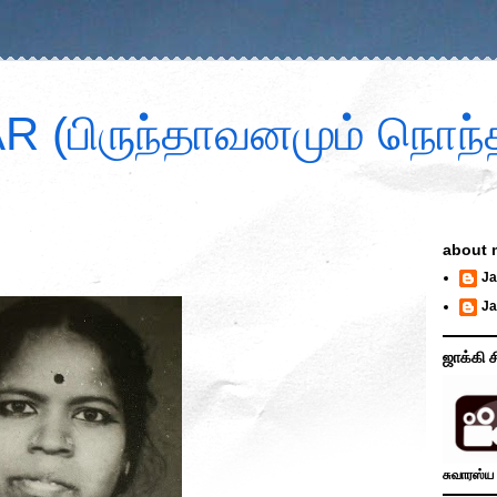
 (பிருந்தாவனமும் நொந்த
about 
Ja
Ja
ஜாக்கி ச
சுவாரஸ்ய 