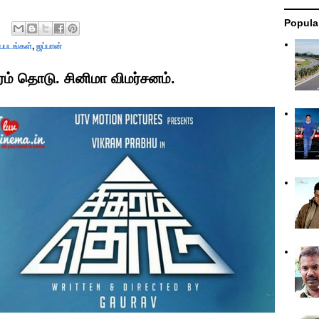
Popula
ியபடங்கள்
,
ஜப்பான்
் தொடு. சினிமா விமர்சனம்.