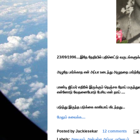
23/09/1996....இதே தேதியில் பதினெட்டு வருடங்களுக்
அழுதே பார்க்காத என் அப்பா உடைந்து அழுததை பார்த்தே
பாண்டி ஜிப்மர் எதிரில் இருக்கும் நெஞ்சக நோய் மருத்த
என்னோடு வேதனையோடு பேசிய என் தாய் ....
படுத்து இருந்த படுக்கை காலியாய் கிடந்தது...
மேலும் சுவைக்க....
Posted by
Jackiesekar
12 comments
Labels:
அனுபவம்
,
அன்புள்ள அம்மா
,
மயிலாபூர்