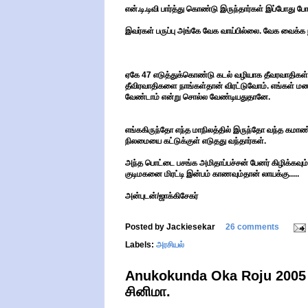
என்.டி.டிவி பார்த்து கொண்டு இருந்தார்கள் இப்போது 
இவர்கள் பருப்பு அங்கே வேக வாய்பில்லை. வேக வைக்க 
ஏகே 47 எடுத்துக்கொண்டு கடல் வழியாக தீவரவாதிகள் வ
தீவிரவாதிகளை நாங்கள்தான் விரட்டுவோம். எங்கள் மண்
வேண்டாம் என்று சொல்ல வேண்டியதுதானே.
எங்ககிருந்தோ எந்த மாநிலத்தில் இருந்தோ வந்த கமாண்ட
நிலமையை கட்டுக்குள் எடுதது வந்தார்கள்.
அந்த பொட்டை பசங்க அமிதாப்பச்சன் பேனர் கிழிக்கவும் 
குடிமகனை மிரட்டி இன்பம் காணவும்தான் லாயக்கு.....
அன்புடன்/ஜாக்கிசேகர்
Posted by
Jackiesekar
26 comments
Labels:
அரசியல்
Anukokunda Oka Roju 2005 (ப
சினிமா.