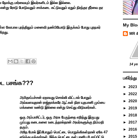
 நோக்கு பார்வையும் இவர்களிடம் இல்ல இல்லை.
என்று ரோடு போடுவதும் சாக்கடை கட்டுவதும் ஏதும் நிரந்தர தீர்வை தர
My Blo
உள்ள கோபால புரத்திலும் மனைவி நண்பியோடு இருக்கம் போது புறநகர்
ிறது.
MR 
14 ye
பகிர்ந்
டை பசங்க???
►
2023
►
2022
அமிதாப்பச்சன் ஏதாவது சொல்லி விட்டால் போதும்
►
2020
அவ்வளவுதான் ராஜ்தாக்கரே ஆட்கள் நிரா யுதபானி மும்பை
மக்களை உண்டு இல்லை என்று செய்து விடுவார்கள்.
►
2019
►
2018
ஒரு அம்பாசிட்டர், ஒரு அரசு பேருந்தை எறித்து இருபது
முப்பது கடைகளை உடைத்தால்தான் அவர்களுக்கு நிம்மதி
►
2017
தரும்.
►
2016
அதே போல் இப்போதும் பொட்டை பொறுக்கிகள்தான் ஏகே 47
►
2015
எடுத்து வந்தார்கள். இந்த பொட்டைகள் பானிபூரி சாப்பிட்டு