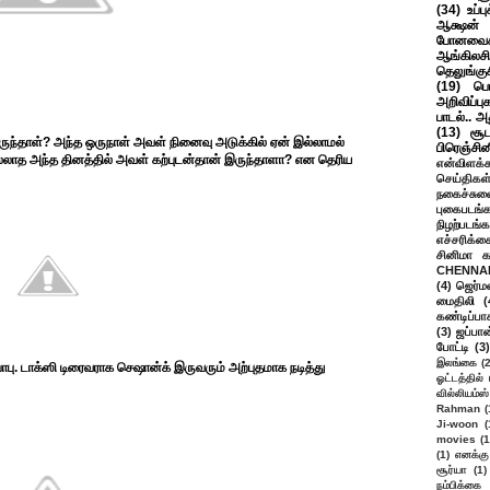
(34)
உப்ப
ஆக்ஷன் த
போனவைக
ஆங்கிலசின
தெலுங்கு
(19)
பெ
அறிவிப்பு
பாடல்.. அ
(13)
சூட
ந்தாள்? அந்த ஒருநாள் அவள் நினைவு அடுக்கில் ஏன் இல்லாமல்
பிரெஞ்சி
லாத அந்த தினத்தில் அவள் கற்புடன்தான் இருந்தாளா? என தெரிய
என்விளக்க
செய்திகள
நகைச்சுவ
புகைபடங்
நிழற்படங்க
எச்சரிக்க
சினிமா 
CHENNAI
(4)
ஜெர்ம
மைதிலி
(
கண்டிப்பா
(3)
ஜப்பான
போட்டி
(3)
இலங்கை
(
பாபு. டாக்ஸி டிரைவராக செஷான்க் இருவரும் அற்புதமாக நடித்து
ஓட்டத்தில்
வில்லியம்ஸ்
Rahman
(
Ji-woon
(
movies
(1
(1)
எனக்கு
சூர்யா
(1)
நம்பிக்கை 