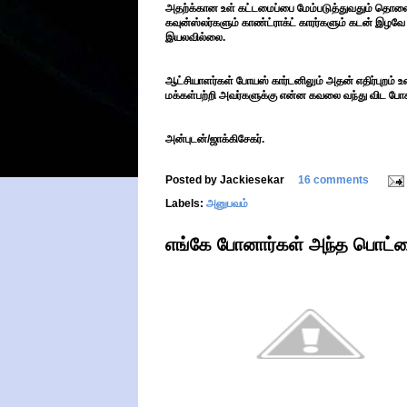
அதற்க்கான உள் கட்டமைப்பை மேம்படுத்துவதும் தொலை
கவுன்ஸ்லர்களும் காண்ட்ராக்ட் காரர்களும் கடன் இழவே 
இயலவில்லை.
ஆட்சியாளர்கள் போயஸ் கார்டனிலும் அதன் எதிர்புறம் 
மக்கள்பற்றி அவர்களுக்கு என்ன கவலை வந்து விட போக
அன்புடன்/ஜாக்கிசேகர்.
Posted by
Jackiesekar
16 comments
Labels:
அனுபவம்
எங்கே போனார்கள் அந்த பொட்