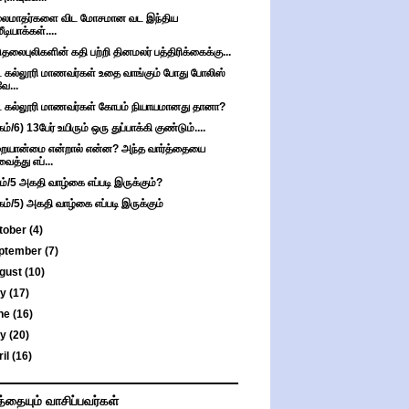
லைமாதர்களை விட மோசமான வட இந்திய
மீடியாக்கள்....
ுதலைபுலிகளின் கதி பற்றி தினமலர் பத்திரிக்கைக்கு...
ட கல்லூரி மாணவர்கள் உதை வாங்கும் போது போலிஸ்
வே...
ட கல்லூரி மாணவர்கள் கோபம் நியாயமானது தானா?
ம்/6) 13பேர் உயிரும் ஒரு துப்பாக்கி குண்டும்....
யான்மை என்றால் என்ன? அந்த வார்த்தையை
வைத்து எப்...
ம்/5 அகதி வாழ்கை எப்படி இருக்கும்?
கம்/5) அகதி வாழ்கை எப்படி இருக்கும்
tober
(4)
ptember
(7)
gust
(10)
ly
(17)
ne
(16)
ay
(20)
ril
(16)
த்தையும் வாசிப்பவர்கள்