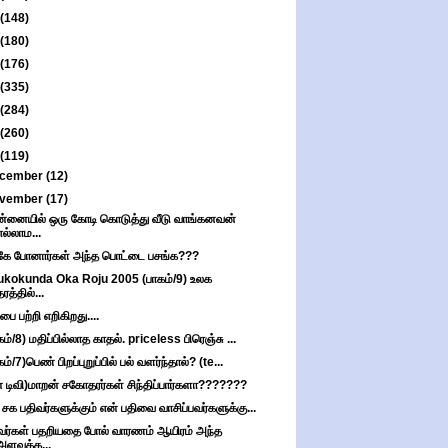
(148)
(180)
(176)
(335)
(284)
(260)
(119)
cember
(12)
vember
(17)
்னையில் ஒரு கோடி கொடுத்து வீடு வாங்கனவன்
எல்லாம...
கே போனார்கள் அந்த பொட்டை பசங்க???
kokunda Oka Roju 2005 (பாகம்/9) உலக
தரத்தில்...
பை பற்றி எறிகிறது....
கம்/8) மதிப்பில்லாத காதல். priceless பிரெஞ்சு ...
ம்/7)பெண் பிறப்புறுப்பில் பல் வளர்ந்தால்? (te...
் டிவி)மாறன் சகோதரர்கள் சிந்திப்பார்களா???????
 சக பதிவர்களுக்கும் என் பதிவை வாசிப்பவர்களுக்கு...
வர்கள் பதறியதை போல் வாரணம் ஆயிரம் அந்த
அளவுக்க...