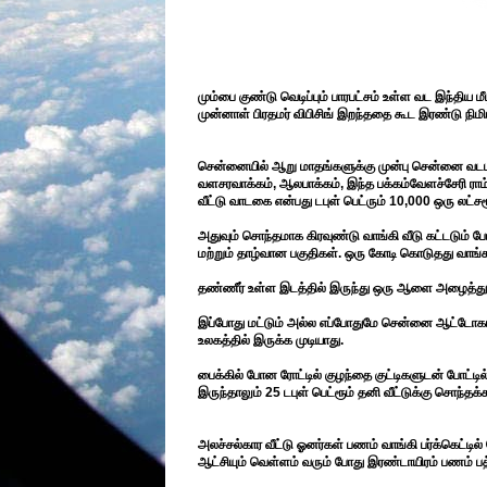
மும்பை குண்டு வெடிப்பும் பாரபட்சம் உள்ள வட இந்திய
முன்னாள் பிரதமர் விபிசிங் இறந்ததை கூட இரண்டு நிமி
சென்னையில் ஆறு மாதங்களுக்கு முன்பு சென்னை வடபழனி
வளசரவாக்கம், ஆலபாக்கம், இந்த பக்கம்வேளச்சேரி ராம்
வீட்டு வாடகை என்பது டபுள் பெட்ரும் 10,000 ஒரு லட்ச
அதுவும் சொந்தமாக கிரவுண்டு வாங்கி வீடு கட்டடும் போ
மற்றும் தாழ்வான பகுதிகள். ஒரு கோடி கொடுதது வாங்கக
தண்ணீர் உள்ள இடத்தில் இருந்து ஒரு ஆளை அழைத்து வ
இப்போது மட்டும் அல்ல எப்போதுமே சென்னை ஆட்டோகாரர
உலகத்தில் இருக்க முடியாது.
பைக்கில் போன ரோட்டில் குழந்தை குட்டிகளுடன் போட்ட
இருந்தாலும் 25 டபுள் பெட்ரூம் தனி வீட்டுக்கு சொந்த
அலச்சல்கார வீட்டு ஓனர்கள் பணம் வாங்கி பர்க்கெட்டில
ஆட்சியும் வெள்ளம் வரும் போது இரண்டாயிரம் பணம் 