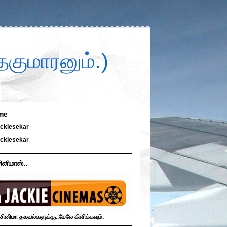
குமாரனும்.)
me
ckiesekar
ckiesekar
ினிமாஸ்..
சினிமா தகவல்களுக்கு..மேலே கிளிக்கவும்.