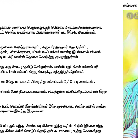
என்னை ப
 மீடியாவும் சென்னை பெருமழை பற்றி பெரிதாய் அலட்டிக்கொள்ளவல்லை.
டம் சொல்ல மனம் வராத மீடியாக்கள்தான் வட இந்திய மீடியாக்கள்.
யை அடுத்த ராமாபுரம் , ஆழ்வார் திருநகர், தேவிகுப்பம் ,
நகர், பள்ளிக்கரனை, பம்மல் மடிப்பாக்கம் போன்ற இடங்களில் எல்லாம்
ரூபாய் அட்வான்ஸ் தொகை கொடுத்து குடிபுகுந்தார்கள்.
து ஒரு கோடி முதலிடு செய்தார்கள். வாங்கிய இடங்கள் எல்லாம் ஏரி
ியவர்கள் எல்லாம் தெரு கோடிக்கு வந்துஇருக்கிறாப்கள்.
ர 80ரூபாய் வாங்கி அழைத்து வந்தார்கள் ஆட்டோ டிரைவர்கள் .
்கள் போல் நியாயமானவர்கள், சட்டத்துக்க கட்டுபட்டுநடப்பவர்கள் இநத
ில் போய் கொண்டு இருக்கிறார்கள் இந்த முதலிட்டை சொந்த ஊரில் செய்து
க்காரகளாக இருந்து இருக்கலாம்.
் போட்டதும் அந்த பக்கமே வர வில்லை இந்த ஆட்சி மட்டும் இல்லை எந்த
பத்து கிலோ அரிசி கொடுப்பதோடு தன் கடமையை முடித்து கொள்கிறது.