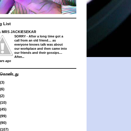
g List
& MRS JACKIESEKAR
SORRY
-
After a long time got a
call from an old friend… as
everyone knows talk was about
our workplace and then came into
our friends and their gossips…
After...
ars ago
து கொண்டது
(3)
(6)
(2)
(10)
(45)
(99)
(90)
(107)