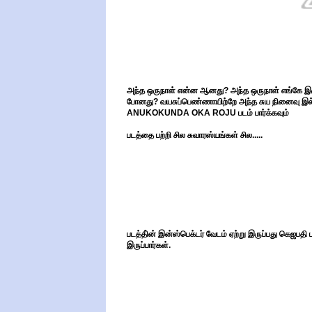
அந்த ஒருநாள் என்ன ஆனது? அந்த ஒருநாள் எங்கே இரு
போனது? வயசுப்பெண்ணாயிற்றே அந்த சுய நினைவு இல்
ANUKOKUNDA OKA ROJU படம் பார்க்கவும்
படத்தை பற்றி சில சுவாரஸ்யங்கள் சில.....
படத்தி்ன் இன்ஸ்பெக்டர் வேடம் ஏற்று இருப்பது கெஜபதி 
இருப்பார்கள்.