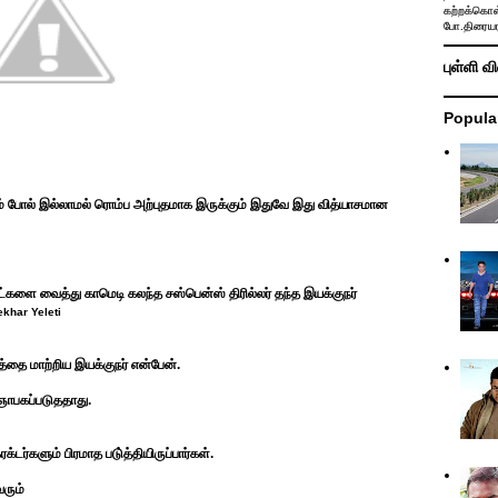
கற்றக்கொள்
போ.திரையர
புள்ளி வ
Popula
ம் போல் இல்லாமல் ரொம்ப அற்புதமாக இருக்கும் இதுவே இது வித்யாசமான
ஆட்களை வைத்து காமெடி கலந்த சஸ்பென்ஸ் திரில்லர் தந்த இயக்குநர்
khar Yeleti
தை மாற்றிய இயக்குநர் என்பேன்.
 ஞாபகப்படுததாது.
டர்களும் பிரமாத படு்த்தியிருப்பார்கள்.
வரும்