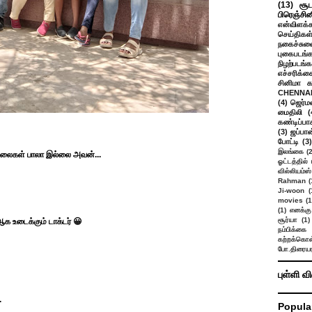
(13)
சூட
பிரெஞ்சி
என்விளக்க
செய்திகள
நகைச்சுவ
புகைபடங்
நிழற்படங்க
எச்சரிக்க
சினிமா 
CHENNAI
(4)
ஜெர்ம
மைதிலி
(
கண்டிப்பா
(3)
ஜப்பான
போட்டி
(3)
இலங்கை
(
த அலைகள் பாலா இல்லை அவன்...
ஓட்டத்தில்
வில்லியம்ஸ்
Rahman
(
Ji-woon
(
movies
(1
(1)
எனக்கு
சூர்யா
(1)
 உடைக்கும் டாக்டர் 😀
நம்பிக்கை 
கற்றக்கொள்
போ.திரையர
புள்ளி வ
.
Popula