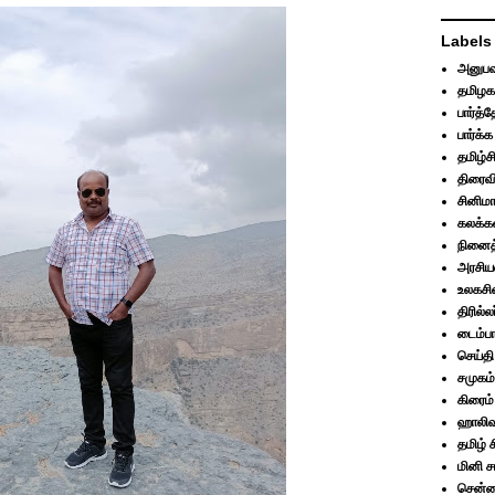
Labels
அனுபவ
தமிழக
பார்த்
பார்க்
தமிழ்ச
திரைவ
சினிமா
கலக்கல
நினைத்
அரசிய
உலகசி
திரில்லர
டைம்பா
செய்தி
சமுகம்
கிரைம்
ஹாலிவு
தமிழ் 
மினி 
சென்