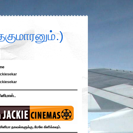
குமாரனும்.)
me
ckiesekar
ckiesekar
ினிமாஸ்..
சினிமா தகவல்களுக்கு..மேலே கிளிக்கவும்.