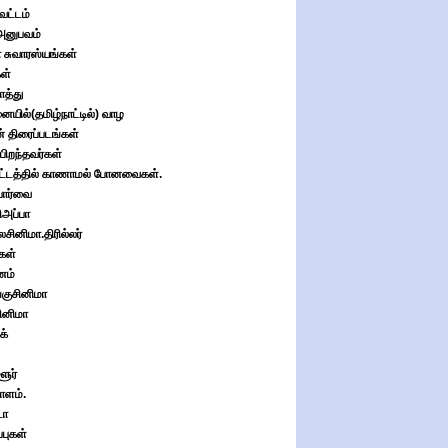
 வட்டம்
னுபவம்
 சுவாரஸ்யங்கள்
ள்
காத்து
யில்(தமிழ்நாட்டில்) வாழ
 திரைப்படங்கள்
பிறந்தவர்கள்
ட்டத்தில் காணாமல் போனவைகள்.
பார்வை
ிஅப்பா
சினிமா.திரில்லர்
கள்
னம்
்குசினிமா
ினிமா
க்
ூர்
ளம்.
டோ
்புகள்