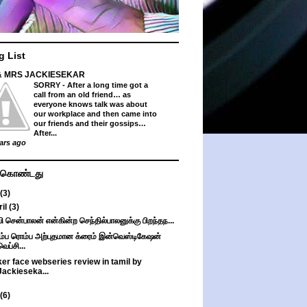
g List
& MRS JACKIESEKAR
SORRY
-
After a long time got a
call from an old friend… as
everyone knows talk was about
our workplace and then came into
our friends and their gossips…
After...
ars ago
து கொண்டது
(3)
ril
(3)
பி சென்பாலன் என்கின்ற செந்தில்பாலனுக்கு பிறந்தந...
்ப ரொம்ப அற்புதமான க்ரைம் இன்வெஸ்டிகேஷன்
வெப்சி...
er face webseries review in tamil by
Jackieseka...
(6)