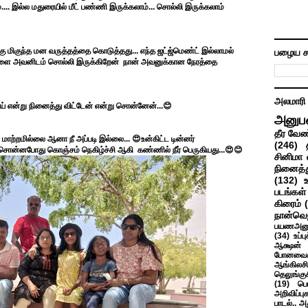
... இல்ல மதுரையில் மீட் பண்ணி இருக்கலாம்... சொல்லி இருக்கலாம்
ு மிகுந்த மன வருத்தத்தை கொடுத்தது... எந்த ஜட்ஜ்மெண்ட் இல்லாமல்
பழைய ச
றுகளை அவனிடம் சொல்லி இருக்கிறேன் நான் அவனுக்கான நேரத்தை
அலமாரி
ாய் என்று நினைத்து விட்டேன் என்று சொன்னேன்...😊
அனுப
தீர வேண
ற்றமில்லை ஆனா நீ அப்படி இல்லை... 😍உன்கிட்ட டின்னர்
(246)
ு சொன்னபோது கொஞ்சம் நெகிழ்ச்சி ஆகி கண்ணில் நீர் பெருகியது...😍😊
சினிமா 
நினைத்த
(132)
படங்கள்
கிரைம்
நான்வெ
பயணஅனு
(34)
உப்ப
ஆக்ஷன் த
போனவைக
ஆங்கிலசின
தெலுங்கு
(19)
பெ
அறிவிப்பு
பாடல்.. அ