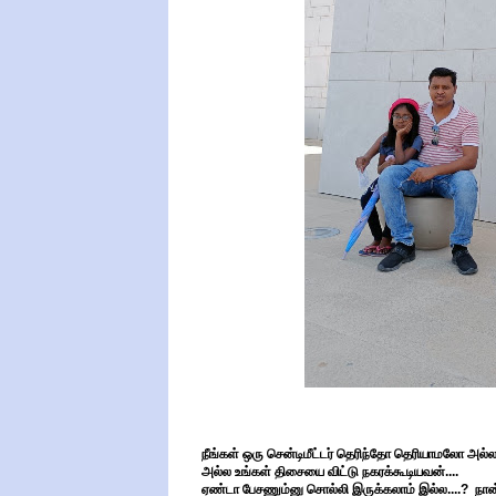
நீங்கள் ஒரு சென்டிமீட்டர் தெரிந்தோ தெரியாமலோ அல்ல
அல்ல உங்கள் திசையை விட்டு நகரக்கூடியவன்....
ஏண்டா பேசணும்னு சொல்லி இருக்கலாம் இல்ல....? நான் 