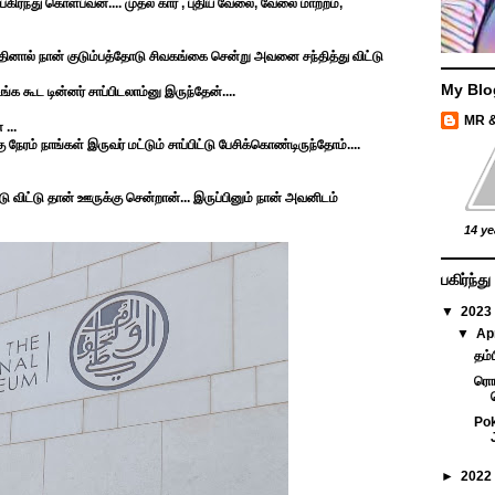
கிர்ந்து கொள்பவன்.... முதல் கார் , புதிய வேலை, வேலை மாற்றம்,
்தினால் நான் குடும்பத்தோடு சிவகங்கை சென்று அவனை சந்தித்து விட்டு
My Blo
க கூட டின்னர் சாப்பிடலாம்னு இருந்தேன்....
MR 
...
ேரம் நாங்கள் இருவர் மட்டும் சாப்பிட்டு பேசிக்கொண்டிருந்தோம்....
விட்டு தான் ஊருக்கு சென்றான்... இருப்பினும் நான் அவனிடம்
14 ye
பகிர்ந்
▼
2023
▼
Ap
தம்
ரொம
Pok
►
2022