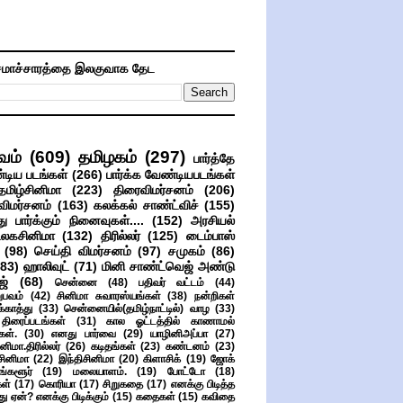
மாச்சாரத்தை இலகுவாக தேட
வம்
(609)
தமிழகம்
(297)
பார்த்தே
்டிய படங்கள்
(266)
பார்க்க வேண்டியபடங்கள்
தமிழ்சினிமா
(223)
திரைவிமர்சனம்
(206)
விமர்சனம்
(163)
கலக்கல் சாண்ட்விச்
(155)
ு பார்க்கும் நினைவுகள்....
(152)
அரசியல்
உலகசினிமா
(132)
திரில்லர்
(125)
டைம்பாஸ்
(98)
செய்தி விமர்சனம்
(97)
சமுகம்
(86)
(83)
ஹாலிவுட்
(71)
மினி சாண்ட்வெஜ் அண்டு
ஜ்
(68)
சென்னை
(48)
பதிவர் வட்டம்
(44)
பவம்
(42)
சினிமா சுவாரஸ்யங்கள்
(38)
நன்றிகள்
ுக்காத்து
(33)
சென்னையில்(தமிழ்நாட்டில்) வாழ
(33)
ிரைப்படங்கள்
(31)
கால ஓட்டத்தில் காணாமல்
ள்.
(30)
எனது பார்வை
(29)
யாழினிஅப்பா
(27)
ிமா.திரில்லர்
(26)
கடிதங்கள்
(23)
கண்டனம்
(23)
சினிமா
(22)
இந்திசினிமா
(20)
கிளாசிக்
(19)
ஜோக்
ங்களூர்
(19)
மலையாளம்.
(19)
போட்டோ
(18)
கள்
(17)
கொரியா
(17)
சிறுகதை
(17)
எனக்கு பிடித்த
து ஏன்? எனக்கு பிடிக்கும்
(15)
கதைகள்
(15)
கவிதை