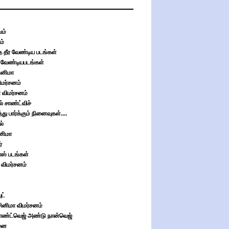
ம்
ம்
தே தீர வேண்டிய படங்கள்
க வேண்டியபடங்கள்
ினிமா
ிமர்சனம்
 விமர்சனம்
் சாண்ட்விச்
து பார்க்கும் நினைவுகள்....
ல்
னிமா
்
ஸ் படங்கள்
 விமர்சனம்
ட்
சினிமா விமர்சனம்
சாண்ட்வெஜ் அண்டு நான்வெஜ்
னை