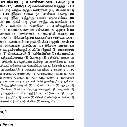
ான ரிப்போர்ட்
(13)
சென்னை உலக படவிழா
(13)
னிமா
(12)
புனைவு
(12)
சென்னைமாநகர பேருந்து...
(11)
ம்
(10)
மனதில் நிற்கும் மனிதர்கள்
(10)
வேலைவாய்ப்பு
்
(10)
இந்திய சினிமா
(9)
சென்னை வரலாறு
(9)
ை
(9)
இந்த படத்துக்கு வசனம் தேவையில்லை
(8)
கள்
(8)
திகில்
(7)
நான் ரசித்த வீடியோக்கள்
(7)
ள்
(7)
மீள்பதிவு
(7)
திரைஇசை
(6)
பெண்களுக்கான
ை
(6)
MADRAS DAY
(5)
என்கேமரா
(5)
குறும்படம்
(5)
கதைகள்
(5)
மணிரத்னம்
(5)
ஸ்பெயின் சினிமா
(5)
 DAY
(4)
இங்கிலாந்து
(4)
உலககோப்பை கிரிக்கெட்/2011
ன்
(4)
திரைப்பாடல்
(4)
நான் இயக்கிய குறும்படங்கள்
(4)
4)
அனிமேஷன் திரைப்படம்
(3)
இத்தாலி சினிமா
(3)
க வயதுவந்தவர்களுக்கு மட்டும் (ஜோக்)
(3)
கமலஹாசன்
்
(3)
திரைப்படபாடல்
(3)
நார்வேசினிமா
(3)
பிட் புகைப்பட
புத்தகவிமர்சனம்
(3)
போலந்து
(3)
அஸ்திரிய சினிமா
(2)
2)
இஸ்ரேல்.
(2)
எழுதியதில் பிடித்தது
(2)
காணிக்கை
(2)
கால
 புதிதாய் வந்தவை
(2)
கொலம்பியா
(2)
ஜாக்கிசான்
(2)
ஜான்
(2)
பஹத் பாசில்
(2)
மொக்கை
(2)
ரஷ்யா
(2)
ராகவி
(2)
A. R.
1)
Bernardo Bertolucci
(1)
Christopher Nolan
(1)
Kim
1)
Nicole Kidman
(1)
Park Chan-wook
(1)
Romance
)
epic movies
(1)
அடையார் பிலிம் இன்ஸ்டியூட்
(1)
ஆன்மீகம்
 பிடித்த இயக்குனர்கள்
(1)
கவர்ச்சி படங்கள்
(1)
சுஜாதா
(1)
சென்னை பெண்கள் கிருஸ்துவக்கல்லூரி.
(1)
தைவான்
(1)
நட்சத்திரங்கள்
(1)
பத்திரிக்கை கட்டுரைகள்
(1)
பழக
ள...(பகுதி/1)
(1)
பாண்டி
(1)
பிரெஞ்
(1)
பெல்ஜியம் சினிமா
(1)
ங்குகள்
(1)
ம
(1)
ரஷ்யசினிமா
(1)
வரலாறு
(1)
ிவரம்
r Posts