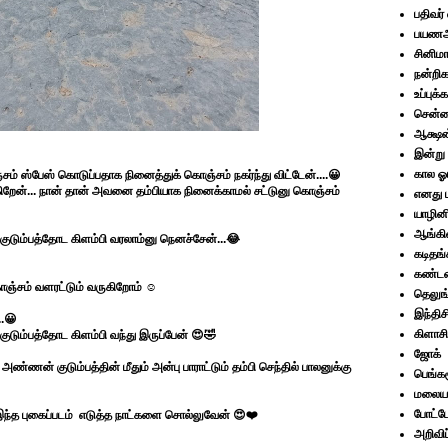
பதிவர்
பயணஅ
சினிமா
நன்றிக
உப்புக்
சென்னை
ஆக்ஷன்
இன்று 
கால ஓ
சம் ஸ்பேஸ் கொடுப்பதாக நினைத்துக் கொஞ்சம் நகர்ந்து விட்டேன்....😀
ேன்... நான் தான் அவனை தம்பியாக நினைக்காமல் சட்டுனு கொஞ்சம்
எனது 
யாழின
ஆங்கில
க குடும்பத்தோட கிளம்பி வரலாம்னு நெனச்சேன்...😂
கடிதங்
கண்ட
கொஞ்சம் வளரட்டும் வருகிறோம் ☺️
தெலுங
இந்திச
..😀
கிளாசி
 குடும்பத்தோட கிளம்பி வந்து இருப்பேன் 😍🤣
ஜோக்
ணன் குடும்பத்தின் மீதும் அன்பு பாராட்டும் தம்பி செந்தில் பாலனுக்கு
பெங்கள
மலையா
போட்
ந்த புகைப்படம் எடுத்த நாட்களை சொல்லுவேன் 😍❤️
அறிவிப