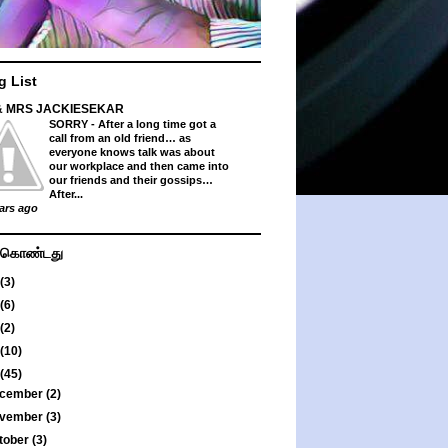
g List
& MRS JACKIESEKAR
SORRY
-
After a long time got a
call from an old friend… as
everyone knows talk was about
our workplace and then came into
our friends and their gossips…
After...
ars ago
து கொண்டது
(3)
(6)
(2)
(10)
(45)
cember
(2)
vember
(3)
tober
(3)