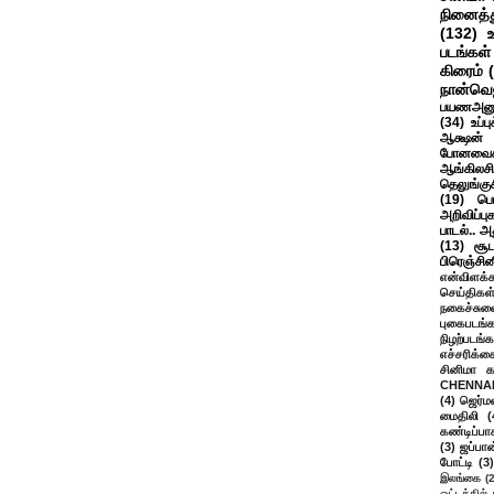
நினைத்த
(132)
படங்கள்
கிரைம்
நான்வெ
பயணஅனு
(34)
உப்ப
ஆக்ஷன் த
போனவைக
ஆங்கிலசின
தெலுங்கு
(19)
பெ
அறிவிப்பு
பாடல்.. அ
(13)
சூட
பிரெஞ்சி
என்விளக்க
செய்திகள
நகைச்சுவ
புகைபடங்
நிழற்படங்க
எச்சரிக்க
சினிமா 
CHENNAI
(4)
ஜெர்ம
மைதிலி
(
கண்டிப்பா
(3)
ஜப்பான
போட்டி
(3)
இலங்கை
(
ஓட்டத்தில்