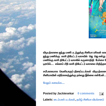
விடியற்காலை ஐந்து மணி படத்துக்கு சினிமா ரசிகன் க
ஐந்து மணிக்கு காசி தியேட்டர் வாசவில் ஜெ ஜெ என்
மணிக்கு காசி தியேட்டர் வாசலில் கருணாநிதி பேச்சை 
டிராபிக்… எல்லாம் மீறி காசி தியேட்டர் வாசலை மிதித்
சமீபகாலமாக வெளியாகும் திரைப்படங்கள் விடியற்கா
சினிமாவின் எதிர்காலத்துக்கு நல்லது இல்லை என்பேன்
மேலும் சுவைக்க....
Posted by
Jackiesekar
0 comments
Labels:
டைம்பாஸ் படங்கள்
,
தமிழ் சினிமா விமர்சனம்