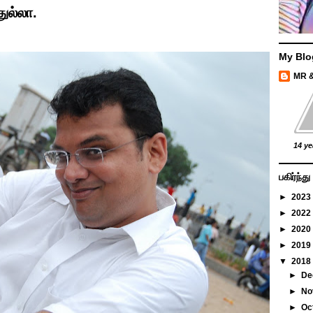
ுல்லா.
My Blo
MR 
14 ye
பகிர்ந்
►
2023
►
2022
►
2020
►
2019
▼
2018
►
De
►
No
►
Oc