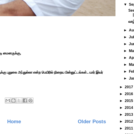
▼
Se
See
வாழ
►
Au
►
Ju
►
Ju
►
M
டி மைனருக்கு,
►
Ap
►
Ma
►
Fe
கு புதுகை அப்துல்லா என்ற பெயிரில் நிறைய பின்னுட்டங்கள்.. யார் இவர்
►
Ja
►
2017
►
2016
►
2015
►
2014
►
2013
Home
Older Posts
►
2012
►
2011