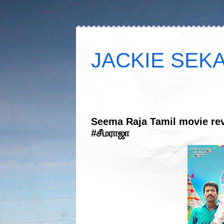
JACKIE SEKAR
Seema Raja Tamil movie rev
#சீமராஜா