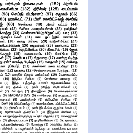
ு பார்க்கும் நினைவுகள்....
(152)
அரசியல்
உலகசினிமா
(132)
திரில்லர்
(125)
டைம்பாஸ்
(98)
செய்தி விமர்சனம்
(97)
சமுகம்
(86)
(83)
ஹாலிவுட்
(71)
மினி சாண்ட்வெஜ் அண்டு
ஜ்
(68)
சென்னை
(48)
பதிவர் வட்டம்
(44)
பவம்
(42)
சினிமா சுவாரஸ்யங்கள்
(38)
நன்றிகள்
ுக்காத்து
(33)
சென்னையில்(தமிழ்நாட்டில்) வாழ
(33)
ிரைப்படங்கள்
(31)
கால ஓட்டத்தில் காணாமல்
ள்.
(30)
எனது பார்வை
(29)
யாழினிஅப்பா
(27)
ிமா.திரில்லர்
(26)
கடிதங்கள்
(23)
கண்டனம்
(23)
சினிமா
(22)
இந்திசினிமா
(20)
கிளாசிக்
(19)
ஜோக்
ங்களூர்
(19)
மலையாளம்.
(19)
போட்டோ
(18)
கள்
(17)
கொரியா
(17)
சிறுகதை
(17)
எனக்கு பிடித்த
து ஏன்? எனக்கு பிடிக்கும்
(15)
கதைகள்
(15)
கவிதை
ான ரிப்போர்ட்
(13)
சென்னை உலக படவிழா
(13)
னிமா
(12)
புனைவு
(12)
சென்னைமாநகர பேருந்து...
(11)
ம்
(10)
மனதில் நிற்கும் மனிதர்கள்
(10)
வேலைவாய்ப்பு
்
(10)
இந்திய சினிமா
(9)
சென்னை வரலாறு
(9)
ை
(9)
இந்த படத்துக்கு வசனம் தேவையில்லை
(8)
கள்
(8)
திகில்
(7)
நான் ரசித்த வீடியோக்கள்
(7)
ள்
(7)
மீள்பதிவு
(7)
திரைஇசை
(6)
பெண்களுக்கான
ை
(6)
MADRAS DAY
(5)
என்கேமரா
(5)
குறும்படம்
(5)
கதைகள்
(5)
மணிரத்னம்
(5)
ஸ்பெயின் சினிமா
(5)
 DAY
(4)
இங்கிலாந்து
(4)
உலககோப்பை கிரிக்கெட்/2011
ன்
(4)
திரைப்பாடல்
(4)
நான் இயக்கிய குறும்படங்கள்
(4)
4)
அனிமேஷன் திரைப்படம்
(3)
இத்தாலி சினிமா
(3)
க வயதுவந்தவர்களுக்கு மட்டும் (ஜோக்)
(3)
கமலஹாசன்
்
(3)
திரைப்படபாடல்
(3)
நார்வேசினிமா
(3)
பிட் புகைப்பட
புத்தகவிமர்சனம்
(3)
போலந்து
(3)
அஸ்திரிய சினிமா
(2)
2)
இஸ்ரேல்.
(2)
எழுதியதில் பிடித்தது
(2)
காணிக்கை
(2)
கால
 புதிதாய் வந்தவை
(2)
கொலம்பியா
(2)
ஜாக்கிசான்
(2)
ஜான்