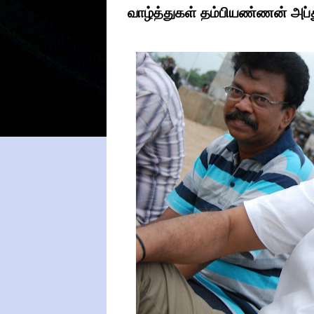
வாழ்த்துகள் தம்பியண்ணன் அப்த