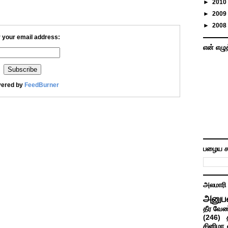
►
2010
►
2009
►
2008
 your email address:
என் எழு
vered by
FeedBurner
பழைய ச
அலமாரி
அனுப
தீர வேண
(246)
சினிமா 