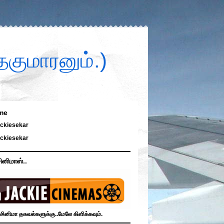
குமாரனும்.)
me
ckiesekar
ckiesekar
ினிமாஸ்..
சினிமா தகவல்களுக்கு..மேலே கிளிக்கவும்.