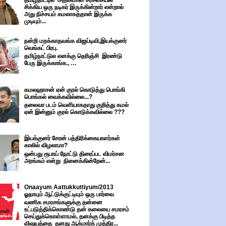
தமிழ்நாட்டில் அதிகமான சர்ச்சையில்
சிக்கிய ஒரு நடிகர் இருக்கின்றார் என்றால்
அது நிச்சயம் கமலாகத்தான் இருக்க
முடியும்...
நன்றி மறக்காதவங்க விஜய்டிவி,இயக்குனர்
வெங்கட் பிரபு.
தமிழ்நாட்டுல எனக்கு தெரிஞ்சி இரண்டு
பேரு இருக்காங்க., …
கமலஹாசன் ஏன் குரல் கொடுத்து பொங்கி
பொங்கல் வைக்கவில்லை...?
தலைவா படம் வெளியாகதாது குறித்து கமல்
ஏன் இன்னும் குரல் கொடுக்கவில்லை ???
இயக்குனர் சேரன் பத்திரிக்கையாளர்கள்
காலில் விழலாமா?
ஒன்பது ரூபாய் நோட்டு திரைப்பட விமர்சன
அரங்கம் என்று நினைக்கின்றேன்...
Onaayum Aattukkuttiyum/2013
ஓநாயும் ஆட்டுக்குட்டியும் ஒரு பார்வை
வணிக சமரசங்களுக்கு தன்னை
உட்படுத்திக்கொண்டு தன் கலையை சமரசம்
செய்துக்கொள்ளாமல், தனக்கு பிடித்த
விஷயத்தை தனது ஆக்மார்க் முத்திர...