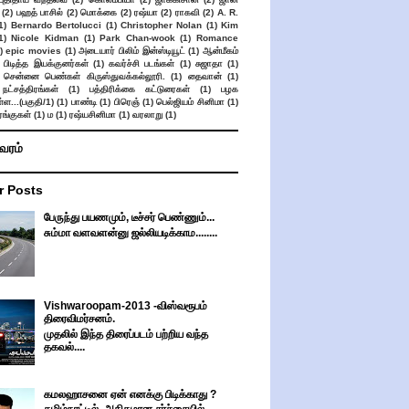
(2)
பஹத் பாசில்
(2)
மொக்கை
(2)
ரஷ்யா
(2)
ராகவி
(2)
A. R.
1)
Bernardo Bertolucci
(1)
Christopher Nolan
(1)
Kim
1)
Nicole Kidman
(1)
Park Chan-wook
(1)
Romance
)
epic movies
(1)
அடையார் பிலிம் இன்ஸ்டியூட்
(1)
ஆன்மீகம்
 பிடித்த இயக்குனர்கள்
(1)
கவர்ச்சி படங்கள்
(1)
சுஜாதா
(1)
சென்னை பெண்கள் கிருஸ்துவக்கல்லூரி.
(1)
தைவான்
(1)
நட்சத்திரங்கள்
(1)
பத்திரிக்கை கட்டுரைகள்
(1)
பழக
ள...(பகுதி/1)
(1)
பாண்டி
(1)
பிரெஞ்
(1)
பெல்ஜியம் சினிமா
(1)
ங்குகள்
(1)
ம
(1)
ரஷ்யசினிமா
(1)
வரலாறு
(1)
ிவரம்
r Posts
பேருந்து பயணமும், டீச்சர் பெண்ணும்...
சும்மா வளவளன்னு ஜல்லியடிக்காம........
Vishwaroopam-2013 -விஸ்வரூபம்
திரைவிமர்சனம்.
முதலில் இந்த திரைப்படம் பற்றிய வந்த
தகவல்....
கமலஹாசனை ஏன் எனக்கு பிடிக்காது ?