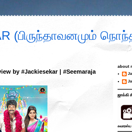
 (பிருந்தாவனமும் நொந்த
about 
iew by #Jackiesekar | #Seemaraja
Ja
Ja
ஜாக்கி ச
சுவாரஸ்ய 