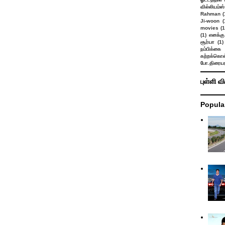
வில்லியம்ஸ்
Rahman
(
Ji-woon
(
movies
(1
(1)
எனக்கு
சூர்யா
(1)
நம்பிக்கை 
கற்றக்கொள்
போ.திரையர
புள்ளி வ
Popula