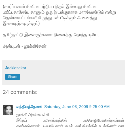
(சமர்ப்பணம் சினிமா பற்றிய புரிதல் இல்லாது சினிமா
பார்ப்பதாலேயே தாணும் ஒரு இயக்குநராக மாறவேண்டும் என்று
தென்மாவட்டங்களிலிருந்து பஸ் பிடிக்கும் அனைத்து
இளைஞர்களுக்கும்)
தமிழ்நாட்டு இளைஞர்களை நினைத்து நொந்தபடியே,
அன்புடன் - ஜாக்கிசேகர்
Jackiesekar
Share
24 comments:
வந்தியத்தேவன்
Saturday, June 06, 2009 9:25:00 AM
ஜாக்கி அண்ணாச்சி
இந்தப் பயிலரங்கத்தில் பலமொழிபேசுகின்றவர்கள்
கலந்துகொண்டபடியால் தான் கமல் ஆங்கிலத்தில் நடத்தினார் என