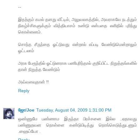
--
இதற்கும் கமல் தனது வீட்டில், அலுவலகத்தில், அவராகவே நடத்தும்
நிகழ்ச்சிகளுக்கும் வித்தியாசம் உண்டு என்பதை எளிதில் புரிந்து
கொள்ளலாம்.
சொந்த சீருந்தை ஓட்டுவது என்றால் எப்படி வேண்டுமென்றாலும்
ஓட்டலாம்
அரசு பேரூந்தில் ஓட்டுனராக பணிபுரிந்தால் குறிப்பிட்ட நிறுத்தங்களில்
தான் நிறுத்த வேண்டும்
அவ்வளவுதான் !!
Reply
ஜோ/Joe
Tuesday, August 04, 2009 1:31:00 PM
ஒண்ணுமே பண்ணாம இருந்தா பிரச்சனை இல்ல ..ஏதாவது
பண்ணுறவன நொள்ளை கண்டுபிடித்து நொங்கெடுத்துடணும்
.ஹைய்யோ .
Reply