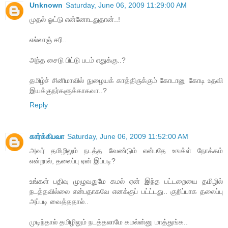
Unknown
Saturday, June 06, 2009 11:29:00 AM
முதல் ஓட்டு என்னோடதுதான்..!
எல்லாஞ் சரி..
அந்த சைடு பிட்டு படம் எதுக்கு..?
தமிழ்ச் சினிமாவில் நுழையக் காத்திருக்கும் கோடானு கோடி உதவி
இயக்குநர்களுக்காகவா..?
Reply
கார்க்கிபவா
Saturday, June 06, 2009 11:52:00 AM
அவர் தமிழிலும் நடத்த வேண்டும் என்பதே உஙக்ள் நோக்கம்
என்றால், தலைப்பு ஏன் இப்படி?
உங்கள் பதிவு முழுவதுமே கமல் ஏன் இந்த பட்டறையை தமிழில்
நடத்தவில்லை என்பதாகவே எனக்குப் பட்ட்டது.. குறிப்பாக தலைப்பு
அப்படி வைத்ததால்..
முடிந்தால் தமிழிலும் நடத்தலாமே கமல்ன்னு மாத்துங்க..