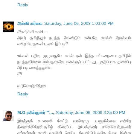
Reply
அக்னி பார்வை
Saturday, June 06, 2009 1:03:00 PM
///கார்க்கி said...
அவர் தமிழிலும் நடத்த வேண்டும் என்பதே உஙக்ள் நோக்கம்
என்றால், தலைப்பு ஏன் இப்படி?
உங்கள் பதிவு முழுவதுமே கமல் ஏன் இந்த பட்டறையை தமிழில்
நடத்தவில்லை என்பதாகவே எனக்குப் பட்ட்டது.. குறிப்பாக தலைப்பு
அப்படி வைத்ததால்..
////
வழிமொழிகிறேன்
Reply
M.G.ரவிக்குமார்™...,
Saturday, June 06, 2009 3:25:00 PM
இதற்குக் கமலைக் கேட்டு யாதொரு பயனுமில்லை என்றே
நினைக்கிறேன்.தமிழ் திரைப்பட இயக்குனர் சங்கங்கள்,நடிகர்
சங்கங்கள் தான் முயற்சி செய்ய வேண்டும்.அதே போல இன்று