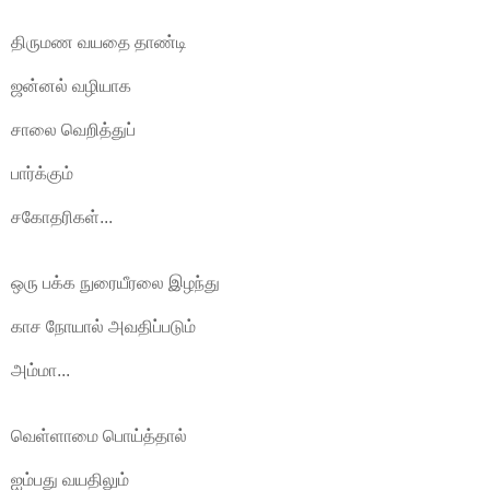
திருமண வயதை தாண்டி
ஜன்னல் வழியாக
சாலை வெறித்துப்
பார்க்கும்
சகோதரிகள்...
ஒரு பக்க நுரையீரலை இழந்து
காச நோயால் அவதிப்படும்
அம்மா...
வெள்ளாமை பொய்த்தால்
ஐம்பது வயதிலும்