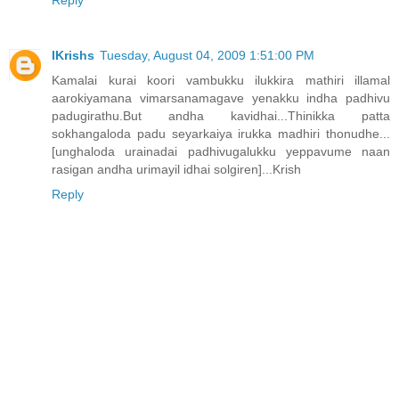
IKrishs
Tuesday, August 04, 2009 1:51:00 PM
Kamalai kurai koori vambukku ilukkira mathiri illamal
aarokiyamana vimarsanamagave yenakku indha padhivu
padugirathu.But andha kavidhai...Thinikka patta
sokhangaloda padu seyarkaiya irukka madhiri thonudhe...
[unghaloda urainadai padhivugalukku yeppavume naan
rasigan andha urimayil idhai solgiren]...Krish
Reply