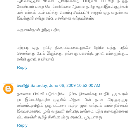
ஆங்கிலத்தில் உங்கள் திரைக்கதை பயி்ற்ச்சி பட்டறை நடத்த
வேண்டாம் என்ற சொல்லவில்லை ஆனால் தமிழ் உதவிஇயக்குநர்கள்
பலர் உங்கள் படம் பார்த்து கொம்பு சீவப்பட்டு தானும் ஒரு வருங்கால
இயக்குநர் என்று நம்பி சென்னை வந்தவர்கள்//
அதனால்தான் இந்த பதிவு.
மற்றபடி ஒரு தமிழ் திரைபல்கலைகழகமே நேரில் வந்து பதில்
சொன்னது போல் இருந்தது. நல்ல ஞாபகசக்தி முரளி உங்களுக்கு...
நன்றி முரளி கண்ணன்
Reply
மணிஜி
Saturday, June 06, 2009 10:52:00 AM
தலைவா..பின்னி எடுக்கறிங்க..நீங்க நினைக்கற மாதிரி குடிகாரன்
நா இல்ல..தொழில் முதலில்…அதன் பின் தான் அடி,தடி,குடி
எல்லாம்..தமிழில் ஒரு பட்டறை நடத்த முன் வந்தால் கமல் நிச்சயம்
இலவசமாகவே முன் வருவார் என்பதே உண்மை..மற்ற கலைஞர்களை
விட கமலின் தமிழ் சினிமா பற்று அளவிட முடியாதது
Reply