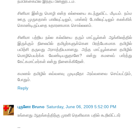
நம்பிக்கையில் இந்தப் பின்னூட்டம்.
சினிமா இன்று மொழி என்ற எல்லையை கடந்துவிட்ட மீடியம். நம்ம
ஊரு முருகதாஸ் பாலிவுட்டிலும், பாஸ்கர் டோலிவுட்டிலும் கலக்கிக்
கொண்டிருப்பதை உதாரணமாக சொல்லலாம்.
சினிமா பற்றிய நல்ல கல்வியை தரும் மாட்யூல்கள் ஆங்கிலத்தில்
இருக்கும் நிலையில் தமிழர்களுக்கென பிரத்யேகமாக தமிழில்
பயிற்சி தருவது அசாத்தியமானது. அந்த மாட்யூல்களை தமிழில்
மொழிபெயர்க்க வேண்டியதுதானே? என்று கமலைப் பார்த்து
கேட்கமாட்டீர்கள் என்று நினைக்கிறேன்.
கமலால் தமிழில் எவ்வளவு முடியுதோ அவ்வளவை செய்யட்டும்,
போதும்.
Reply
புருனோ Bruno
Saturday, June 06, 2009 5:52:00 PM
உங்களது ஆதங்கத்திற்கு முரளி தெளிவாக பதில் கூறிவிட்டார்
--