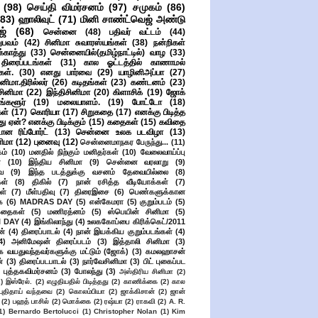
(98)
செய்தி விமர்சனம்
(97)
சமுகம்
(86)
(83)
ஹாலிவுட்
(71)
மினி சாண்ட்வெஜ் அண்டு
ஜ்
(68)
சென்னை
(48)
பதிவர் வட்டம்
(44)
பவம்
(42)
சினிமா சுவாரஸ்யங்கள்
(38)
நன்றிகள்
ுக்காத்து
(33)
சென்னையில்(தமிழ்நாட்டில்) வாழ
(33)
ிரைப்படங்கள்
(31)
கால ஓட்டத்தில் காணாமல்
ள்.
(30)
எனது பார்வை
(29)
யாழினிஅப்பா
(27)
ிமா.திரில்லர்
(26)
கடிதங்கள்
(23)
கண்டனம்
(23)
சினிமா
(22)
இந்திசினிமா
(20)
கிளாசிக்
(19)
ஜோக்
ங்களூர்
(19)
மலையாளம்.
(19)
போட்டோ
(18)
கள்
(17)
கொரியா
(17)
சிறுகதை
(17)
எனக்கு பிடித்த
து ஏன்? எனக்கு பிடிக்கும்
(15)
கதைகள்
(15)
கவிதை
ான ரிப்போர்ட்
(13)
சென்னை உலக படவிழா
(13)
னிமா
(12)
புனைவு
(12)
சென்னைமாநகர பேருந்து...
(11)
ம்
(10)
மனதில் நிற்கும் மனிதர்கள்
(10)
வேலைவாய்ப்பு
்
(10)
இந்திய சினிமா
(9)
சென்னை வரலாறு
(9)
ை
(9)
இந்த படத்துக்கு வசனம் தேவையில்லை
(8)
கள்
(8)
திகில்
(7)
நான் ரசித்த வீடியோக்கள்
(7)
ள்
(7)
மீள்பதிவு
(7)
திரைஇசை
(6)
பெண்களுக்கான
ை
(6)
MADRAS DAY
(5)
என்கேமரா
(5)
குறும்படம்
(5)
கதைகள்
(5)
மணிரத்னம்
(5)
ஸ்பெயின் சினிமா
(5)
 DAY
(4)
இங்கிலாந்து
(4)
உலககோப்பை கிரிக்கெட்/2011
ன்
(4)
திரைப்பாடல்
(4)
நான் இயக்கிய குறும்படங்கள்
(4)
4)
அனிமேஷன் திரைப்படம்
(3)
இத்தாலி சினிமா
(3)
க வயதுவந்தவர்களுக்கு மட்டும் (ஜோக்)
(3)
கமலஹாசன்
்
(3)
திரைப்படபாடல்
(3)
நார்வேசினிமா
(3)
பிட் புகைப்பட
புத்தகவிமர்சனம்
(3)
போலந்து
(3)
அஸ்திரிய சினிமா
(2)
2)
இஸ்ரேல்.
(2)
எழுதியதில் பிடித்தது
(2)
காணிக்கை
(2)
கால
 புதிதாய் வந்தவை
(2)
கொலம்பியா
(2)
ஜாக்கிசான்
(2)
ஜான்
(2)
பஹத் பாசில்
(2)
மொக்கை
(2)
ரஷ்யா
(2)
ராகவி
(2)
A. R.
1)
Bernardo Bertolucci
(1)
Christopher Nolan
(1)
Kim