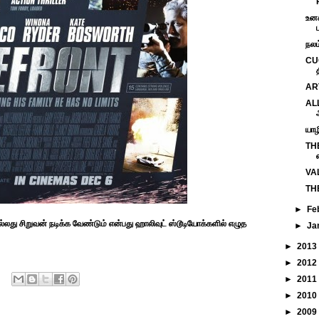
உனக
நலம
CUC
ART
ALL
யாழ
TH
VAL
THE
►
Fe
து சிறுவன் நடிக்க வேண்டும் என்பது ஹாலிவுட் ஸ்டூடியோக்களில் எழுத
►
Ja
►
2013
►
2012
►
2011
►
2010
►
2009