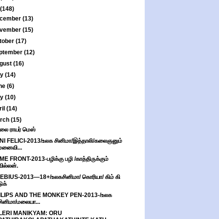
(148)
cember
(13)
vember
(15)
tober
(17)
ptember
(12)
gust
(16)
ly
(14)
ne
(6)
ay
(10)
ril
(14)
rch
(15)
லை ராயர் மெஸ்
I FELICI-2013/உலக சினிமா/இத்தாலி/கலைஞனும்
மனைவி...
E FRONT-2013-பழிக்கு பழி /காத்திருக்கும்
வில்லன்.
BIUS-2013—18+/உலகசினிமா/ கொரியா/ கிம் கி
டுக்
ILIPS AND THE MONKEY PEN-2013-/உலக
சினிமா/மலையா...
LERI MANIKYAM: ORU