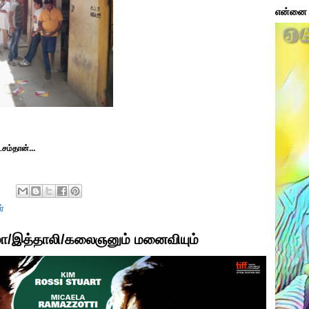
என்னை ப
சம்தான்...
்
மா/இத்தாலி/கலைஞனும் மனைவியும்