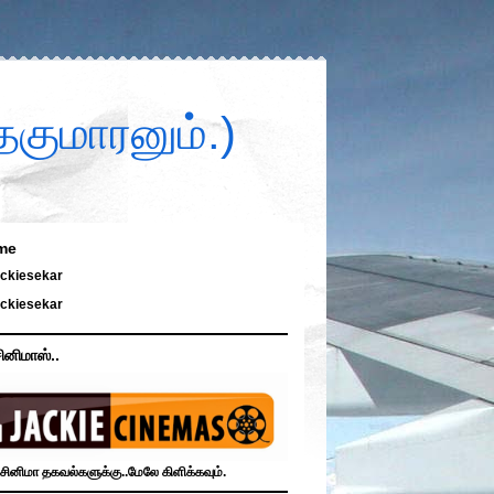
குமாரனும்.)
me
ckiesekar
ckiesekar
ினிமாஸ்..
சினிமா தகவல்களுக்கு..மேலே கிளிக்கவும்.