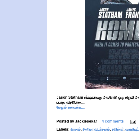
Jason Statham எப்படியாவது அவரோடு ஒரு சிறுமி அல்ல
படாத விதிபோல.....
மேலும் சுவைக்க....
Posted by
Jackiesekar
4 comments
Labels:
கிரைம்
,
சினிமா விமர்சனம்
,
திரில்லர்
,
ஹாலிவுட்