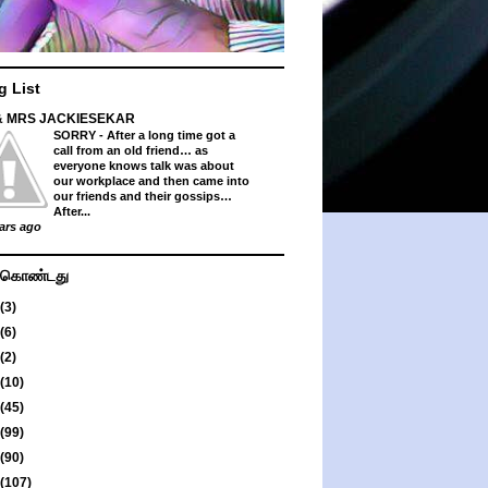
g List
& MRS JACKIESEKAR
SORRY
-
After a long time got a
call from an old friend… as
everyone knows talk was about
our workplace and then came into
our friends and their gossips…
After...
ars ago
து கொண்டது
(3)
(6)
(2)
(10)
(45)
(99)
(90)
(107)