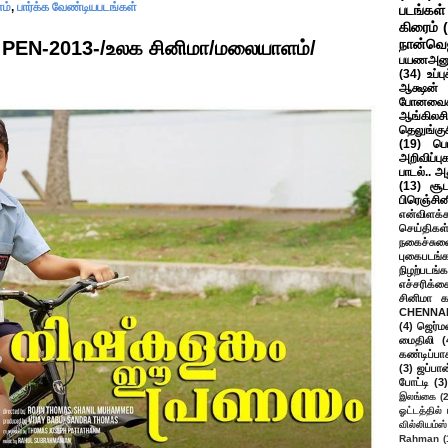
ம்
,
பார்க்க வேண்டியபடங்கள்
படங்கள்
கிரைம்
நான்வெ
EN-2013-/உலக சினிமா/மலையாளம்/
பயணஅனு
(34)
உப்ப
ஆக்ஷன் த
போனவைக
ஆங்கிலசின
தெலுங்கு
(19)
பெ
அறிவிப்பு
பாடல்.. அ
(13)
சூட
பிரெஞ்சி
என்விளக்க
செய்திகள
நகைச்சுவ
புகைபடங்
நிழற்படங்க
எச்சரிக்க
சினிமா 
CHENNAI
(4)
ஜெர்ம
மைதிலி
(
கண்டிப்பா
(3)
ஜப்பான
போட்டி
(3)
இலங்கை
(
ஓட்டத்தில்
வில்லியம்ஸ்
Rahman
(