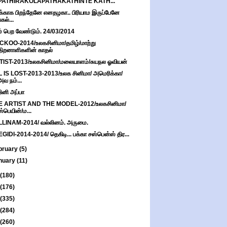
PATHIRAKOLAPATHAKATHINTE KATH...
்காக பிறந்தேனே எனதழகா.. பிரியாம இருப்பேனே
பகல்...
் பெற வேண்டும். 24/03/2014
KOO-2014/உலகசினிமா/தமிழ்/மாற்று
திறனாளிகளின் காதல்
IST-2013/உலகசினிமா/மலையாளம்/சுயநல ஓவியன்
 IS LOST-2013-2013/உலக சினிமா/ அமெரிக்கா/
அவ நம்...
ினி அப்பா
E ARTIST AND THE MODEL-2012/உலகசினிமா/
ஸ்பெயின்/ம...
LINAM-2014/ வல்லினம். அருமை.
GIDI-2014-2014/ தெகிடி... பக்கா சஸ்பென்ஸ் திர...
bruary
(5)
nuary
(11)
(180)
(176)
(335)
(284)
(260)