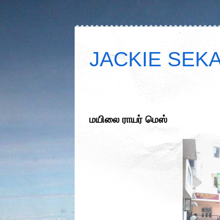
JACKIE SEKAR
மயிலை ராயர் மெஸ்