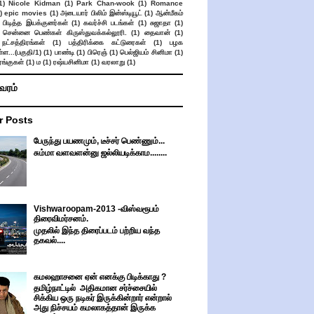
1)
Nicole Kidman
(1)
Park Chan-wook
(1)
Romance
)
epic movies
(1)
அடையார் பிலிம் இன்ஸ்டியூட்
(1)
ஆன்மீகம்
 பிடித்த இயக்குனர்கள்
(1)
கவர்ச்சி படங்கள்
(1)
சுஜாதா
(1)
சென்னை பெண்கள் கிருஸ்துவக்கல்லூரி.
(1)
தைவான்
(1)
நட்சத்திரங்கள்
(1)
பத்திரிக்கை கட்டுரைகள்
(1)
பழக
ள...(பகுதி/1)
(1)
பாண்டி
(1)
பிரெஞ்
(1)
பெல்ஜியம் சினிமா
(1)
ங்குகள்
(1)
ம
(1)
ரஷ்யசினிமா
(1)
வரலாறு
(1)
ிவரம்
r Posts
பேருந்து பயணமும், டீச்சர் பெண்ணும்...
சும்மா வளவளன்னு ஜல்லியடிக்காம........
Vishwaroopam-2013 -விஸ்வரூபம்
திரைவிமர்சனம்.
முதலில் இந்த திரைப்படம் பற்றிய வந்த
தகவல்....
கமலஹாசனை ஏன் எனக்கு பிடிக்காது ?
தமிழ்நாட்டில் அதிகமான சர்ச்சையில்
சிக்கிய ஒரு நடிகர் இருக்கின்றார் என்றால்
அது நிச்சயம் கமலாகத்தான் இருக்க