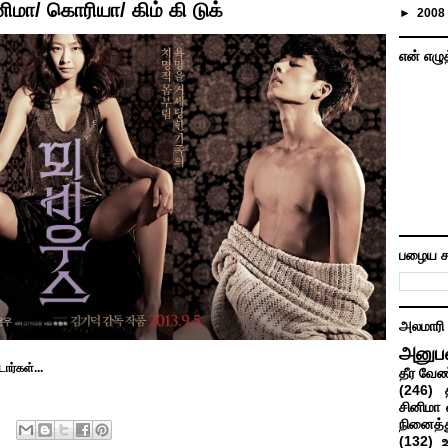
/ கொரியா/ கிம் கி டுக்
►
2008
என் எழு
பழைய ச
அலமாரி
அனுப
ார்கள்...
தீர வேண
(246)
சினிமா 
நினைத்த
(132)