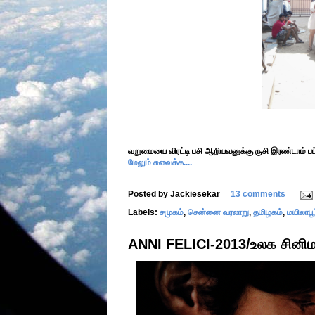
வறுமையை விரட்டி பசி ஆறியவனுக்கு ருசி இரண்டாம் பட்
மேலும் சுவைக்க....
Posted by
Jackiesekar
13 comments
Labels:
சமுகம்
,
சென்னை வரலாறு
,
தமிழகம்
,
மயிலாபூர
ANNI FELICI-2013/உலக சினி