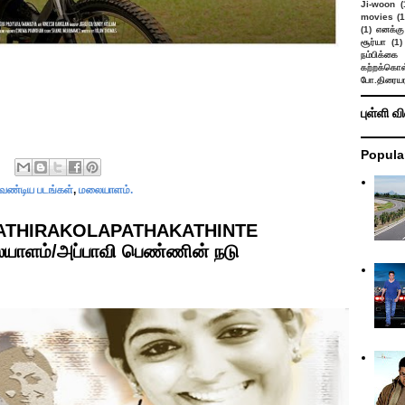
Ji-woon
(
movies
(1
(1)
எனக்கு
சூர்யா
(1)
நம்பிக்கை 
கற்றக்கொள்
போ.திரையர
புள்ளி வ
Popula
 வேண்டிய படங்கள்
,
மலையாளம்.
PATHIRAKOLAPATHAKATHINTE
ாளம்/அப்பாவி பெண்ணின் நடு