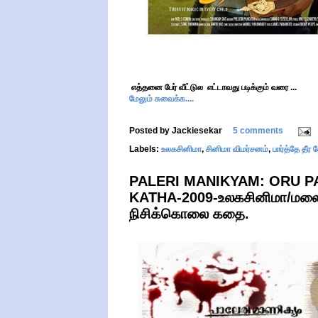
எத்தனை பேர் வீட்டுல எட்டாவது படிக்கும் வரை ...
மேலும் சுவைக்க....
Posted by
Jackiesekar
5 comments
Labels:
உலகசினிமா
,
சினிமா விமர்சனம்
,
பார்த்தே தீர
PALERI MANIKYAM: ORU 
KATHA-2009-உலகசினிமா/மலைய
நிசிக்கொலை கதை.