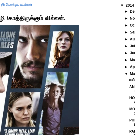
ே தீர வேண்டிய படங்கள்
▼
2014
►
De
/காத்திருக்கும் வில்லன்.
►
No
►
Oc
►
Se
►
Au
►
Ju
►
Ju
►
M
►
Ap
▼
Ma
மயி
ANN
HOM
MOE
PH
PA