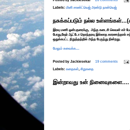
Posted by
Jackiesekar
26 comments
Labels:
மினி சாண்ட்வெஜ் அண்டு நான்வெஜ்
நசுக்கப்படும் நல்ல உள்ளங்கள்..
இரவு மணி ஒன்பதரைக்கு, அந்த கடைசி லெவன் எச் பேருந
போது,ஷேர் ஆட்டோ தொந்தரவு இல்லாத காரணத்தால் சத்தி
ஒதுக்கபட்ட நிறுத்தத்தில் அந்த பேருந்து நின்றது.
மேலும் சுவைக்க....
Posted by
Jackiesekar
19 comments
Labels:
கதைகள்
,
சிறுகதை
இன்றாவது உன் நினைவுகளை....