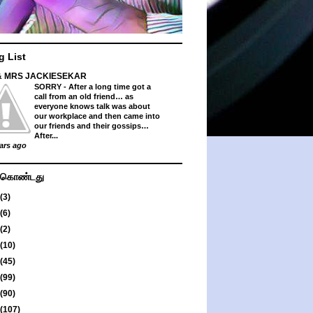
g List
& MRS JACKIESEKAR
SORRY
-
After a long time got a
call from an old friend… as
everyone knows talk was about
our workplace and then came into
our friends and their gossips…
After...
ars ago
து கொண்டது
(3)
(6)
(2)
(10)
(45)
(99)
(90)
(107)