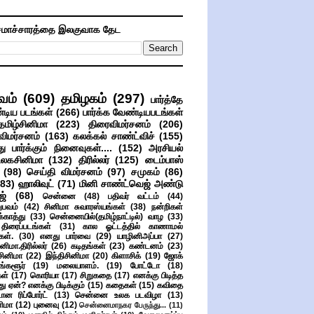
மாச்சாரத்தை இலகுவாக தேட
வம்
(609)
தமிழகம்
(297)
பார்த்தே
்டிய படங்கள்
(266)
பார்க்க வேண்டியபடங்கள்
தமிழ்சினிமா
(223)
திரைவிமர்சனம்
(206)
விமர்சனம்
(163)
கலக்கல் சாண்ட்விச்
(155)
ு பார்க்கும் நினைவுகள்....
(152)
அரசியல்
உலகசினிமா
(132)
திரில்லர்
(125)
டைம்பாஸ்
(98)
செய்தி விமர்சனம்
(97)
சமுகம்
(86)
(83)
ஹாலிவுட்
(71)
மினி சாண்ட்வெஜ் அண்டு
ஜ்
(68)
சென்னை
(48)
பதிவர் வட்டம்
(44)
பவம்
(42)
சினிமா சுவாரஸ்யங்கள்
(38)
நன்றிகள்
ுக்காத்து
(33)
சென்னையில்(தமிழ்நாட்டில்) வாழ
(33)
ிரைப்படங்கள்
(31)
கால ஓட்டத்தில் காணாமல்
ள்.
(30)
எனது பார்வை
(29)
யாழினிஅப்பா
(27)
ிமா.திரில்லர்
(26)
கடிதங்கள்
(23)
கண்டனம்
(23)
சினிமா
(22)
இந்திசினிமா
(20)
கிளாசிக்
(19)
ஜோக்
ங்களூர்
(19)
மலையாளம்.
(19)
போட்டோ
(18)
கள்
(17)
கொரியா
(17)
சிறுகதை
(17)
எனக்கு பிடித்த
து ஏன்? எனக்கு பிடிக்கும்
(15)
கதைகள்
(15)
கவிதை
ான ரிப்போர்ட்
(13)
சென்னை உலக படவிழா
(13)
னிமா
(12)
புனைவு
(12)
சென்னைமாநகர பேருந்து...
(11)