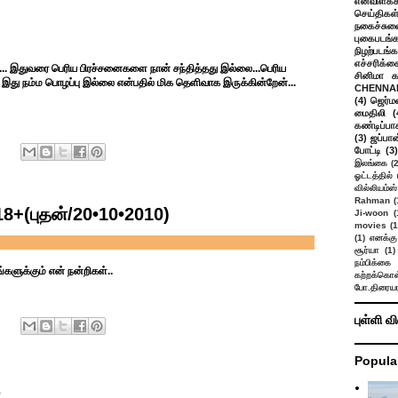
என்விளக்க
செய்திகள
நகைச்சுவ
புகைபடங்
நிழற்படங்க
எச்சரிக்க
... இதுவரை பெரிய பிரச்சனைகளை நான் சந்தித்தது இல்லை...பெரிய
சினிமா 
 இது நம்ம பொழப்பு இல்லை என்பதில் மிக தெளிவாக இருக்கின்றேன்...
CHENNAI
(4)
ஜெர்ம
மைதிலி
(
கண்டிப்பா
(3)
ஜப்பான
போட்டி
(3)
இலங்கை
(
ஓட்டத்தில்
வில்லியம்ஸ்
Rahman
(
8+(புதன்/20•10•2010)
Ji-woon
(
movies
(1
(1)
எனக்கு
சூர்யா
(1)
நம்பிக்கை 
ளுக்கும் என் நன்றிகள்..
கற்றக்கொள்
போ.திரையர
புள்ளி வ
Popula
.