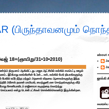
 (பிருந்தாவனமும் நொந்த
about 
ெஜ் 18+(ஞாயிறு/31•10•2010)
Ja
Ja
ண்டும் நிரூபனம் ஆகிவிட்டது. பாஜக ஆட்சியில் கார்கில் சவபெட்டி ஊழல்
ம்.. இப்போது காங்கிரசின் டேர்ன்... எஸ், கார்கில் போர் தியாகிகளுக்கு
ஜாக்கி ச
்கில் போரில் உயிர் நீத்த மற்றும் அதனால் விதவை ஆனாவர்களுக்கு இந்த
மந்திரி அசோக் தவான் மாமியார், மைத்துனி என சொந்தங்களுக்கு வீடு
இப்போது சோனியாவிடம் ராஜினாமா கடிதத்தை கொடுத்து
மா செய்யலாம் என்று டெல்லி பட்சிகள் சொல்லிக்கொண்டு இருக்கின்றன.
சுவாரஸ்ய 