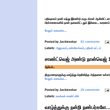
பதிவுலகம் நான் வந்து இரண்டு வருடங்கள் ஆகிவிட்டன
பிரச்சனைகளில் நான் தலையிட்டதும் இல்லை... காரணம்
மேலும் சுவைக்க....
Posted by
Jackiesekar
82 comments
Labels:
அனுபவம்
,
என்விளக்கம்
,
பதிவர் வட்டம்
சாண்ட்வெஜ் அண்டு நான்வெஜ் 1
ஆல்பம்..
திருமணநாளுக்கு வாழ்த்து தெரிவித்த அத்தனை உள்ளங்க
மேலும் சுவைக்க....
Posted by
Jackiesekar
29 comments
Labels:
கலக்கல் சாண்ட்விச்
வாழ்த்துக்கு நன்றி நண்பர்களே..