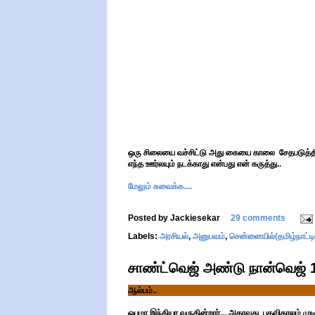
ஒரு சிலையை வச்சிட்டு அது கையை காலை சேதபடுத்தி
எந்த ஊர்லயும் நடக்காது என்பது என் கருத்து..
மேலும் சுவைக்க....
Posted by
Jackiesekar
29 comments
Labels:
அரசியல்
,
அனுபவம்
,
சென்னையில்(தமிழ்நாட்டி
சாண்ட்வெஜ் அண்டு நான்வெஜ் 1
ஆல்பம்..
ஒபமா இந்தியா வருகின்றார்... அதாவது பதவிகாலம் முடியு