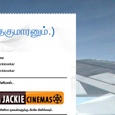
குமாரனும்.)
me
ckiesekar
ckiesekar
ினிமாஸ்..
சினிமா தகவல்களுக்கு..மேலே கிளிக்கவும்.