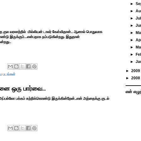
►
Se
►
Au
►
Ju
►
Ju
மனித குல வரலாற்றில் மில்லியன் டாலர் கேள்விதான்.. ஆனால் பொதுவாக
►
M
கொண்டு இருக்கும்...என்பதாக நம்படுகின்றது. இதுதான்
►
Ap
ன்றது..
►
Ma
►
Fe
►
Ja
►
2009
ிய படங்கள்
►
2008
னை ஒரு பார்வை..
என் எழு
ப்பல்லோ பக்கம் சுற்றிக்கொண்டு இருக்கின்றேன்..என் அத்தைக்கு குடல்