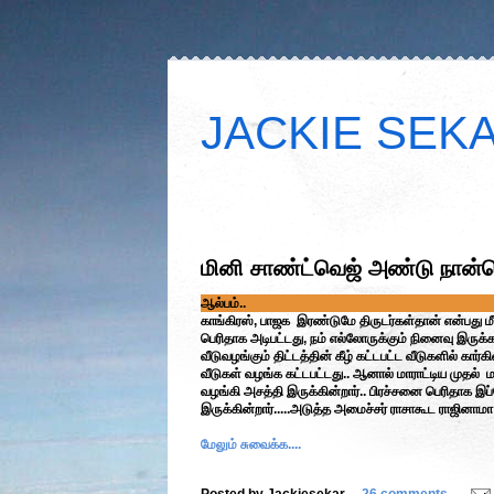
JACKIE SEKAR
மினி சாண்ட்வெஜ் அண்டு நான்வ
ஆல்பம்..
காங்கிரஸ், பாஜக இரண்டுமே திருடர்கள்தான் என்பது மீ
பெரிதாக அடிபட்டது, நம் எல்லோருக்கும் நினைவு இருக்கலா
வீடுவழங்கும் திட்டத்தின் கீழ் கட்டபட்ட வீடுகளில் கார
வீடுகள் வழங்க கட்டபட்டது.. ஆனால் மாராட்டிய முதல் 
வழங்கி அசத்தி இருக்கின்றார்.. பிரச்சனை பெரிதாக 
இருக்கின்றார்.....அடுத்த அமைச்சர் ராசாகூட ராஜினா
மேலும் சுவைக்க....