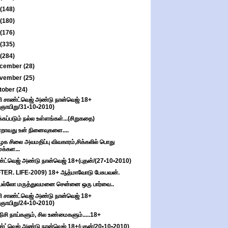
(148)
(180)
(176)
(335)
(284)
cember
(28)
vember
(25)
tober
(24)
ி சாண்ட்வெஜ் அண்டு நான்வெஜ் 18+
(ஞாயிறு/31•10•2010)
க்கப்படும் நல்ல உள்ளங்கள்...(சிறுகதை)
றாவது உன் நினைவுகளை....
ழக சிலை அவமதிப்பு விவகாரம்,சிக்கலில் பொது
மக்கள...
்ட்வெஜ் அண்டு நான்வெஜ் 18+(புதன்/(27•10•2010)
TER. LIFE-2009) 18+ ஆத்மாவோடு பேசுபவன்.
பல்லோ மருத்துவமனை சென்னை ஒரு பார்வை..
ி சாண்ட்வெஜ் அண்டு நான்வெஜ் 18+
(ஞாயிறு/24•10•2010)
நிசி நாய்களும், சில உண்மைகளும்.....18+
்ட்வெஜ் அண்டு நான்வெஜ் 18+(புதன்/20•10•2010)