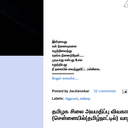
இன்றாவது
உன் நினைவுகளை
கழற்றிவைத்து
உறங்க நினைத்தேன்.....
முடியாது என்பது போல
உறுத்தியது
நீ தலையில் வைத்துவிட்ட மல்லிகை.
===========
மேலும் சுவைக்க....
Posted by
Jackiesekar
32 comments
Labels:
அனுபவம்
,
கவிதை
தமிழக சிலை அவமதிப்பு விவகாரம
(சென்னையில்(தமிழ்நாட்டில்) வா