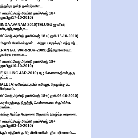
்த்துக்கு நன்றி நண்பர்களே...
ி சாண்ட்வெஜ் அண்டு நான்வெஜ் 18+
(ஞாயிறு/17•10•2010)
RINDAAVANAM-2010)TELUGU ஜுனியர்
என்டிஆர்,காஜல்,ச...
்ட்வெஜ் அண்டு நான்வெஜ் 18+(புதன்/13•10•2010)
%நான் லோக்கல்தான்.... அதுல யாருக்கும் எந்த சந்...
ERANTAU WARRIOR-2009) இந்தோனேசியா.
ஜகார்தா தலைநக...
ி சாண்ட்வெஜ் அண்டு நான்வெஜ் 18+
(ஞாயிறு/10•10•2010)
E KILLING JAR-2010) ஏழு பினைகைதிகள்,ஒரு
ஓட்டல் ...
ALEJA) மகேஷ்பாபுவின் கலேஜா. தெலுங்கு பட
விமர்சனம்.
்ட்வெஜ் அண்டு நான்வெஜ் 18+(புதன்/06•10•2010)
கர பேருந்தை நிறுத்தி, சென்னையை ஸ்தம்பிக்க
வைக்க...
்கிக்கு நேர்ந்த வேதனை அதனால் நிகழ்ந்த சாதனை.
ி சாண்ட்வெஜ் அண்டு நான்வெஜ் 18+
(ஞாயிறு/03•10•2010)
்கும் எந்திரன் தமிழ் சினிமாவின் புதிய பரிமாணம்....