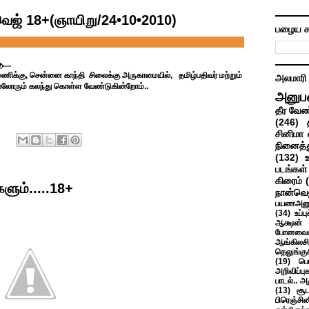
ெஜ் 18+(ஞாயிறு/24•10•2010)
பழைய ச
....
ணிக்கு, சென்னை காந்தி சிலைக்கு அருகாமையில், தமிழ்பதிவர் மற்றும்
அலமாரி
 எல்லோரும் கலந்து கொள்ள வேண்டுகின்றோம்..
அனுப
தீர வேண
(246)
சினிமா 
நினைத்த
(132)
படங்கள்
கிரைம்
ளும்.....18+
நான்வெ
பயணஅனு
(34)
உப்ப
ஆக்ஷன் த
போனவைக
ஆங்கிலசின
தெலுங்கு
(19)
பெ
அறிவிப்பு
பாடல்.. அ
(13)
சூட
பிரெஞ்சி