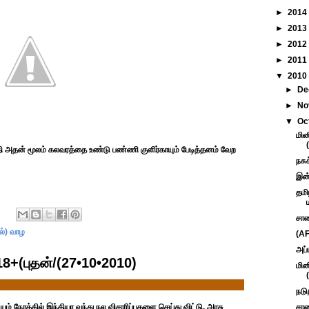
►
2014
►
2013
►
2012
►
2011
▼
2010
►
De
►
No
▼
Oc
மின
 அதன் மூலம் கலவரத்தை உண்டு பண்ணி குளிர்காயும் பேடித்தனம் வேற
நசு
இன்
தமி
சாண
ல்) வாழ
(AF
அப்
8+(புதன்/(27•10•2010)
மின
நடு
ம் நேரத்தில் இந்தியா வந்து நல விசாரிப்புகளை செய்து விட்டு, அரசு
சாண