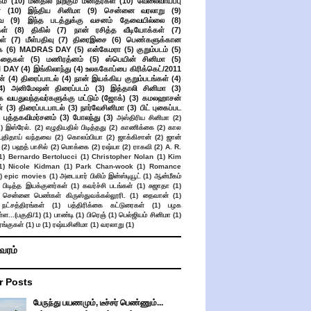
ம்
(10)
மனதில் நிற்கும் மனிதர்கள்
(10)
வேலைவாய்ப்பு
்
(10)
இந்திய சினிமா
(9)
சென்னை வரலாறு
(9)
ை
(9)
இந்த படத்துக்கு வசனம் தேவையில்லை
(8)
கள்
(8)
திகில்
(7)
நான் ரசித்த வீடியோக்கள்
(7)
ள்
(7)
மீள்பதிவு
(7)
திரைஇசை
(6)
பெண்களுக்கான
ை
(6)
MADRAS DAY
(5)
என்கேமரா
(5)
குறும்படம்
(5)
கதைகள்
(5)
மணிரத்னம்
(5)
ஸ்பெயின் சினிமா
(5)
 DAY
(4)
இங்கிலாந்து
(4)
உலககோப்பை கிரிக்கெட்/2011
ன்
(4)
திரைப்பாடல்
(4)
நான் இயக்கிய குறும்படங்கள்
(4)
4)
அனிமேஷன் திரைப்படம்
(3)
இத்தாலி சினிமா
(3)
க வயதுவந்தவர்களுக்கு மட்டும் (ஜோக்)
(3)
கமலஹாசன்
்
(3)
திரைப்படபாடல்
(3)
நார்வேசினிமா
(3)
பிட் புகைப்பட
புத்தகவிமர்சனம்
(3)
போலந்து
(3)
அஸ்திரிய சினிமா
(2)
2)
இஸ்ரேல்.
(2)
எழுதியதில் பிடித்தது
(2)
காணிக்கை
(2)
கால
 புதிதாய் வந்தவை
(2)
கொலம்பியா
(2)
ஜாக்கிசான்
(2)
ஜான்
(2)
பஹத் பாசில்
(2)
மொக்கை
(2)
ரஷ்யா
(2)
ராகவி
(2)
A. R.
1)
Bernardo Bertolucci
(1)
Christopher Nolan
(1)
Kim
1)
Nicole Kidman
(1)
Park Chan-wook
(1)
Romance
)
epic movies
(1)
அடையார் பிலிம் இன்ஸ்டியூட்
(1)
ஆன்மீகம்
 பிடித்த இயக்குனர்கள்
(1)
கவர்ச்சி படங்கள்
(1)
சுஜாதா
(1)
சென்னை பெண்கள் கிருஸ்துவக்கல்லூரி.
(1)
தைவான்
(1)
நட்சத்திரங்கள்
(1)
பத்திரிக்கை கட்டுரைகள்
(1)
பழக
ள...(பகுதி/1)
(1)
பாண்டி
(1)
பிரெஞ்
(1)
பெல்ஜியம் சினிமா
(1)
ங்குகள்
(1)
ம
(1)
ரஷ்யசினிமா
(1)
வரலாறு
(1)
ிவரம்
r Posts
பேருந்து பயணமும், டீச்சர் பெண்ணும்...