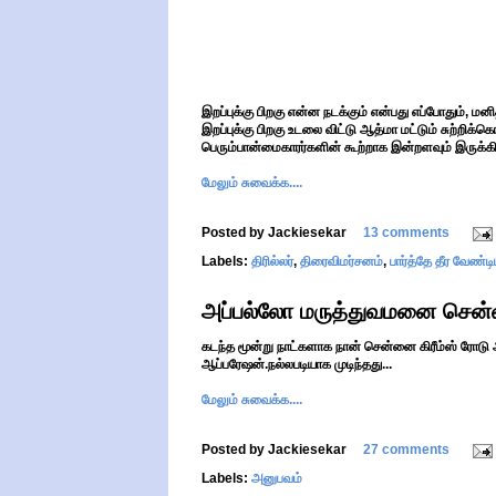
இறப்புக்கு பிறகு என்ன நடக்கும் என்பது எப்போதும், 
இறப்புக்கு பிறகு உடலை விட்டு ஆத்மா மட்டும் சுற்றிக்
பெரும்பான்மைகாரர்களின் கூற்றாக இன்றளவும் இருக்கி
மேலும் சுவைக்க....
Posted by
Jackiesekar
13 comments
Labels:
திரில்லர்
,
திரைவிமர்சனம்
,
பார்த்தே தீர வேண்ட
அப்பல்லோ மருத்துவமனை சென்
கடந்த மூன்று நாட்களாக நான் சென்னை கிரீம்ஸ் ரோடு அ
ஆப்பரேஷன்.நல்லபடியாக முடிந்தது...
மேலும் சுவைக்க....
Posted by
Jackiesekar
27 comments
Labels:
அனுபவம்