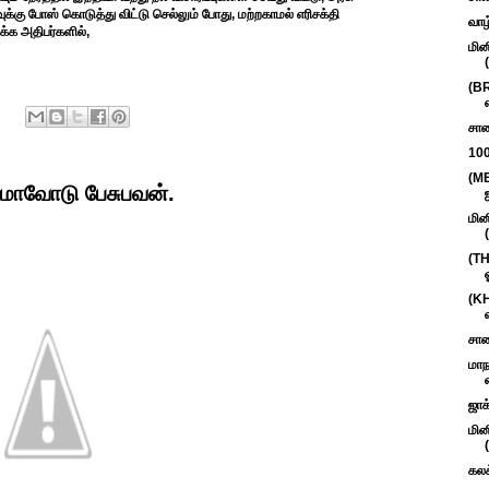
்கு போஸ் கொடுத்து விட்டு செல்லும் போது, மற்றகாமல் எரிசக்தி
வாழ
க்க அதிபர்களில்,
மின
(B
சாண
100
(M
மாவோடு பேசுபவன்.
மின
(TH
(KH
சாண
மாந
ஜாக
மின
கலக