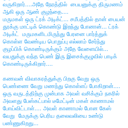
வருகிறார்....அதே நேரத்தில்  பையனுக்கு திருமணம் 
ஆகி ஒரு ஆண் குழந்தை.... 

மருமகள் ஒரு ட்ரக் அடிக்ட்... சமீபத்தில் தான் பையன் 
தூக்கு மாட்டிக் கொண்டு இறந்து போனான்... ட்ரக் 
அடிக்ட்  மருமகளிடமிருந்து பேரனை பார்த்துக் 
கொள்ள வேண்டிய பொறுப்பு எல்லாம் சேர்ந்து 
குழப்பிக் கொண்டிருக்கும் அதே வேளையில்... 
வயதுக்கு வந்த பெண் இரு இசைக்குழுவில் பாடிக் 
கொண்டிருக்கிறார்....

கணவன் விவாகரத்துக்கு பிறகு வேறு ஒரு 
பெண்ணை வேறு மணந்து கொள்ளப் போகிறான்.... 
ஒரு வருடத்திற்கு முன்பாக அவள் வசிக்கும் நகரில் 
அவளது பேஸ்கட்பால் டீமேட்டின் மகள் காணாமல் 
போய்விட்டாள்.... அவள் காணாமல் போன கேஸ் 
வேறு  மேருக்கு பெரிய தலைவலியை உண்டு 
பண்ணுகிறது...
