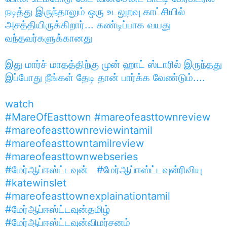
நடித்து இருந்தாலும் ஒரு உடலுறவு காட்சியில் 
அசத்தியிருக்கிறார்... கண்டிப்பாக வயது 
வந்தவர்களுக்கானது

இது மார்ச் மாதத்திற்கு முன் ஹாட் ஸ்டாரில் இருந்தது 
இப்போது நீங்கள் தேடி தான் பார்க்க வேண்டும்....

watch

#MareOfEasttown #mareofeasttownreview 
#mareofeasttownreviewintamil 
#mareofeasttowntamilreview 
#mareofeasttownwebseries 
#மேர்ஆப்ஈஸ்ட்டவுன்   #மேர்ஆப்ஈஸ்ட்டவுன்ரிவியு 
#katewinslet 
#mareofeasttownexplainationtamil 

#மேர்ஆப்ஈஸ்ட்டவுன்தமிழ்  
#மேர்ஆப்ஈஸ்ட்டவுன்விமர்சனம்
