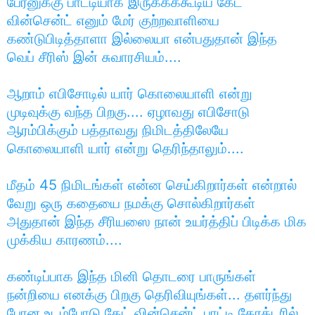
பேரனுக்கு பாட்டியாக இருக்கக்கூடிய கேட் 
வின்சென்ட் எனும் மேர் குற்றவாளியை 
கண்டுபிடித்தாளா இல்லையா என்பதுதான் இந்த 
வெப் சீரிஸ் இன் சுவாரசியம்....

ஆறாம் எபிசோடில் யார் கொலையாளி என்று 
முடிவுக்கு வந்த பிறகு.... ஏழாவது எபிசோடு 
ஆரம்பிக்கும் பத்தாவது நிமிடத்திலேயே 
கொலையாளி யார் என்று தெரிந்தாலும்....

மீதம் 45 நிமிடங்கள் என்ன செய்கிறார்கள் என்றால் 
வேறு ஒரு கதையை நமக்கு சொல்கிறார்கள் 
அதுதான் இந்த சீரியஸை நான் உயர்த்திப் பிடிக்க மிக 
முக்கிய காரணம்....

கண்டிப்பாக இந்த மினி தொடரை பாருங்கள் 
நன்றியை எனக்கு பிறகு தெரிவியுங்கள்... தளர்ந்து 
போன உடம்போடு கேட் வின்சென்ட் பாட்டி கேரக்டரில் 