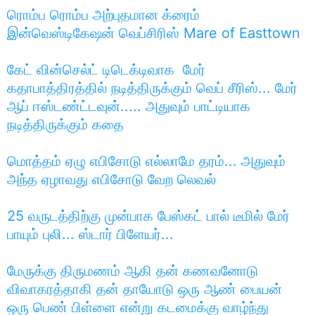
ரொம்ப ரொம்ப அற்புதமான க்ரைம் 
இன்வெஸ்டிகேஷன் வெப்சிரிஸ் Mare of Easttown 

கேட் வின்செல்ட் டிடெக்டிவாக  மேர் 
கதாபாத்திரத்தில் நடித்திருக்கும் வெப் சீரிஸ்... மேர் 
ஆப் ஈஸ்டண்ட்டவுன்..... அதுவும் பாட்டியாக 
நடித்திருக்கும் கதை

மொத்தம் ஏழு எபிசோடு எல்லாமே தரம்... அதுவும் 
அந்த ஏழாவது எபிசோடு வேற லெவல்

25 வருடத்திற்கு முன்பாக பேஸ்கட் பால் டீமில் மேர் 
பாயும் புலி... ஸ்டார் பிளேயர்...

மேருக்கு திருமணம் ஆகி தன் கணவனோடு 
விவாகரத்தாகி தன் தாயோடு ஒரு ஆண் பையன்  
ஒரு பெண் பிள்ளை என்று கடமைக்கு வாழ்ந்து 