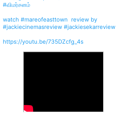
#விமர்சனம்

watch #mareofeasttown  review by 
#jackiecinemasreview #jackiesekarreview 

https://youtu.be/735DZcfg_4s