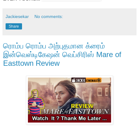
Jackiesekar
No comments:
Share
ரொம்ப ரொம்ப அற்புதமான க்ரைம்
இன்வெஸ்டிகேஷன் வெப்சிரிஸ் Mare of
Easttown Review