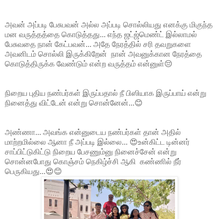
அவன் அப்படி பேசுபவன் அல்ல அப்படி சொல்லியது எனக்கு மிகுந்த
மன வருத்தத்தை கொடுத்தது... எந்த ஜட்ஜ்மெண்ட் இல்லாமல்
பேசுவதை நான் கேட்பவன்... அதே நேரத்தில் சரி தவறுகளை
அவனிடம் சொல்லி இருக்கிறேன் நான் அவனுக்கான நேரத்தை
கொடுத்திருக்க வேண்டும் என்ற வருத்தம் என்னுள்😔
நிறைய புதிய நண்பர்கள் இருப்பதால் நீ பிஸியாக இருப்பாய் என்று
நினைத்து விட்டேன் என்று சொன்னேன்...😊
அண்ணா... அவங்க என்னுடைய நண்பர்கள் தான் அதில்
மாற்றமில்லை ஆனா நீ அப்படி இல்லை... 😍உன்கிட்ட டின்னர்
சாப்பிட்டுகிட்டு நிறைய பேசணும்னு நினைச்சேன் என்று
சொன்னபோது கொஞ்சம் நெகிழ்ச்சி ஆகி கண்ணில் நீர்
பெருகியது...😍😊