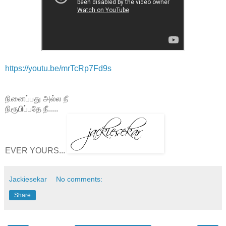
https://youtu.be/mrTcRp7Fd9s
நினைப்பது அல்ல நீ
நிரூபிப்பதே நீ.....
EVER YOURS...
Jackiesekar
No comments:
Share