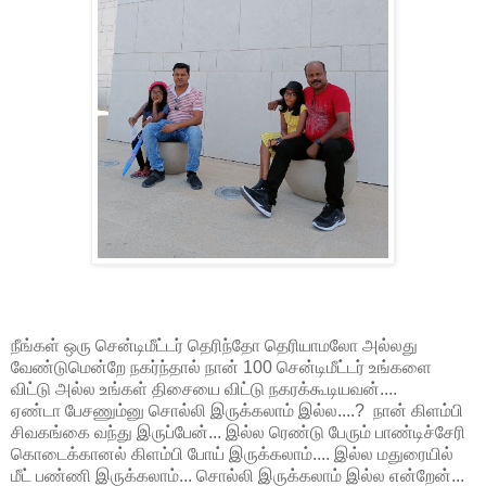
நீங்கள் ஒரு சென்டிமீட்டர் தெரிந்தோ தெரியாமலோ அல்லது
வேண்டுமென்றே நகர்ந்தால் நான் 100 சென்டிமீட்டர் உங்களை
விட்டு அல்ல உங்கள் திசையை விட்டு நகரக்கூடியவன்....
ஏண்டா பேசணும்னு சொல்லி இருக்கலாம் இல்ல....? நான் கிளம்பி
சிவகங்கை வந்து இருப்பேன்... இல்ல ரெண்டு பேரும் பாண்டிச்சேரி
கொடைக்கானல் கிளம்பி போய் இருக்கலாம்.... இல்ல மதுரையில்
மீட் பண்ணி இருக்கலாம்... சொல்லி இருக்கலாம் இல்ல என்றேன்...