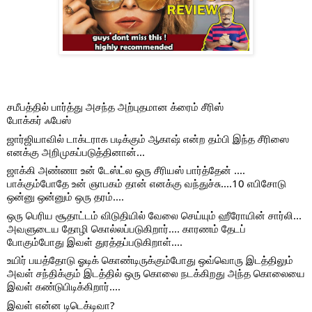
சமீபத்தில் பார்த்து அசந்த அற்புதமான க்ரைம் சீரிஸ்
போக்கர் ஃபேஸ்
ஜார்ஜியாவில் டாக்டராக படிக்கும் ஆகாஷ் என்ற தம்பி இந்த சீரிஸை 
எனக்கு அறிமுகப்படுத்தினான்...
ஜாக்கி அண்ணா உன் டேஸ்ட்ல ஒரு சீரியஸ் பார்த்தேன் .... 
பாக்கும்போதே உன் ஞாபகம் தான் எனக்கு வந்துச்சு....10 எபிசோடு 
ஒன்னு ஒன்னும் ஒரு தரம்....
ஒரு பெரிய சூதாட்டம் விடுதியில் வேலை செய்யும் ஹீரோயின் சார்லி... 
அவளுடைய தோழி கொல்லப்படுகிறார்.... காரணம் தேடப் 
போகும்போது இவள் துரத்தப்படுகிறாள்....
உயிர் பயத்தோடு ஓடிக் கொண்டிருக்கும்போது ஒவ்வொரு இடத்திலும் 
அவள் சந்திக்கும் இடத்தில் ஒரு கொலை நடக்கிறது அந்த கொலையை 
இவள் கண்டுபிடிக்கிறார்....
இவள் என்ன டிடெக்டிவா? 