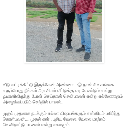
வீடு கட்டிக்கிட்டு இருக்கேன் அண்ணா...😍 நான் சிவகங்கை
வரும்போது நீங்கள் அவசியம் வீட்டுக்கு வர வேண்டும் என்று
ஓமானிலிருந்து போன் செய்தான் சென்பாலன் என்று எல்லோராலும்
அழைக்கப்படும் செந்தில் பாலன்...
முதல் முதலாக நடக்கும் எல்லா விஷயங்களும் என்னிடம் பகிர்ந்து
கொள்பவன்.... முதல் கார் , புதிய வேலை, வேலை மாற்றம்,
வெளிநாட்டு பயணம் என்று சகலமும்....