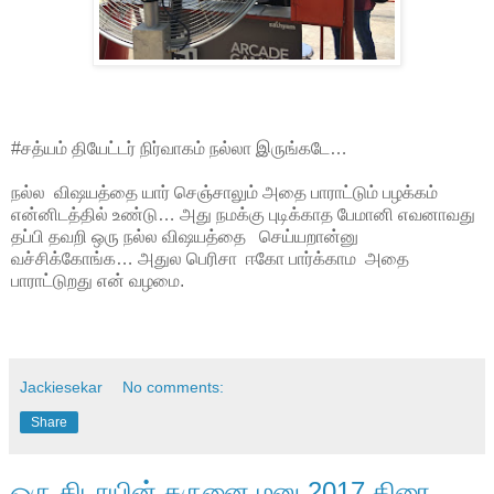
#சத்யம் தியேட்டர் நிர்வாகம் நல்லா இருங்கடே…
நல்ல விஷயத்தை யார் செஞ்சாலும் அதை பாராட்டும் பழக்கம்
என்னிடத்தில் உண்டு… அது நமக்கு புடிக்காத பேமானி எவனாவது
தப்பி தவறி ஒரு நல்ல விஷயத்தை செய்யறான்னு
வச்சிக்கோங்க… அதுல பெரிசா ஈகோ பார்க்காம அதை
பாராட்டுறது என் வழமை.
Jackiesekar
No comments:
Share
ஒரு கிடாயின் கருனை மனு 2017 திரை