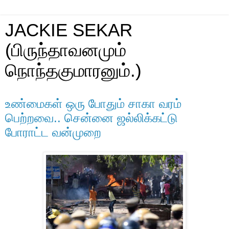
JACKIE SEKAR
(பிருந்தாவனமும்
நொந்தகுமாரனும்.)
உண்மைகள் ஒரு போதும் சாகா வரம்
பெற்றவை.. சென்னை ஜல்லிக்கட்டு
போராட்ட வன்முறை