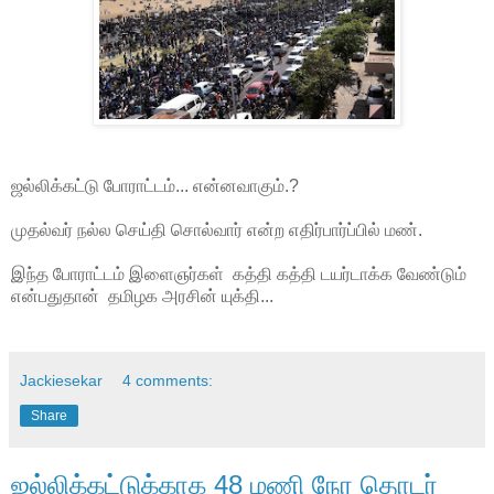
ஜல்லிக்கட்டு போராட்டம்... என்னவாகும்.?
முதல்வர் நல்ல செய்தி சொல்வார் என்ற எதிர்பார்ப்பில் மண்.
இந்த போராட்டம் இளைஞர்கள் கத்தி கத்தி டயர்டாக்க வேண்டும்
என்பதுதான் தமிழக அரசின் யுக்தி...
Jackiesekar
4 comments:
Share
ஜல்லிக்கட்டுக்காக 48 மணி நேர தொடர்