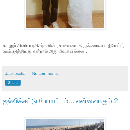
கடலூர் சினிமா ரசிகர்களின் ரசனையை கிருஷ்ணாலயா தியேட்டர்
மேம்படுத்தியது என்றால் அது மிகையில்லை…
Jackiesekar
No comments:
Share
ஜல்லிக்கட்டு போராட்டம்... என்னவாகும்.?