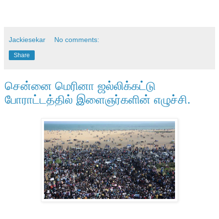
Jackiesekar
No comments:
Share
சென்னை மெரினா ஜல்லிக்கட்டு
போராட்டத்தில் இளைஞர்களின் எழுச்சி.