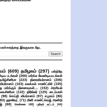
த்தையும் வாசிப்பவர்கள்
மாச்சாரத்தை இலகுவாக தேட
வம்
(609)
தமிழகம்
(297)
பார்த்தே
்டிய படங்கள்
(266)
பார்க்க வேண்டியபடங்கள்
தமிழ்சினிமா
(223)
திரைவிமர்சனம்
(206)
விமர்சனம்
(163)
கலக்கல் சாண்ட்விச்
(155)
ு பார்க்கும் நினைவுகள்....
(152)
அரசியல்
உலகசினிமா
(132)
திரில்லர்
(125)
டைம்பாஸ்
(98)
செய்தி விமர்சனம்
(97)
சமுகம்
(86)
(83)
ஹாலிவுட்
(71)
மினி சாண்ட்வெஜ் அண்டு
ஜ்
(68)
சென்னை
(48)
பதிவர் வட்டம்
(44)