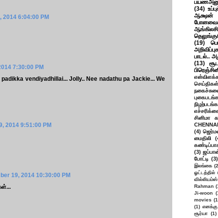
பயணஅனு
(34)
உப்ப
ஆக்ஷன் த
 2014 6:04:00 PM
போனவைக
ஆங்கிலசின
தெலுங்கு
(19)
பெ
அறிவிப்பு
பாடல்.. அ
(13)
சூட
2014 7:30:00 PM
பிரெஞ்சி
என்விளக்க
adikka vendiyadhillai... Jolly.. Nee nadathu pa Jackie... We
செய்திகள
நகைச்சுவ
புகைபடங்
நிழற்படங்க
எச்சரிக்க
சினிமா 
, 2014 9:51:00 PM
CHENNAI
(4)
ஜெர்ம
மைதிலி
(
கண்டிப்பா
(3)
ஜப்பான
போட்டி
(3)
இலங்கை
(
ஓட்டத்தில்
er 19, 2014 10:30:00 PM
வில்லியம்ஸ்
ள்...
Rahman
(
Ji-woon
(
movies
(1
(1)
எனக்கு
சூர்யா
(1)