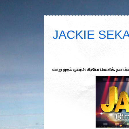
JACKIE SEKAR
எனது முதல் முயற்சி வீடியோ பிளாகிங். நண்ப