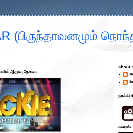
 (பிருந்தாவனமும் நொந்த
about 
ர்களின் ஆதரவு தேவை.
Ja
Ja
ஜாக்கி ச
சுவாரஸ்ய 