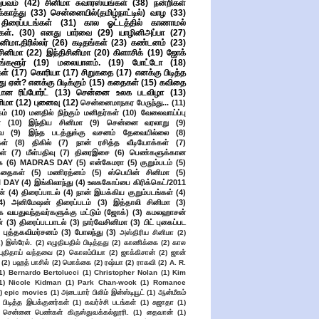
பவம்
(42)
சினிமா சுவாரஸ்யங்கள்
(38)
நன்றிகள்
ுக்காத்து
(33)
சென்னையில்(தமிழ்நாட்டில்) வாழ
(33)
ிரைப்படங்கள்
(31)
கால ஓட்டத்தில் காணாமல்
ள்.
(30)
எனது பார்வை
(29)
யாழினிஅப்பா
(27)
ிமா.திரில்லர்
(26)
கடிதங்கள்
(23)
கண்டனம்
(23)
சினிமா
(22)
இந்திசினிமா
(20)
கிளாசிக்
(19)
ஜோக்
ங்களூர்
(19)
மலையாளம்.
(19)
போட்டோ
(18)
கள்
(17)
கொரியா
(17)
சிறுகதை
(17)
எனக்கு பிடித்த
து ஏன்? எனக்கு பிடிக்கும்
(15)
கதைகள்
(15)
கவிதை
ான ரிப்போர்ட்
(13)
சென்னை உலக படவிழா
(13)
னிமா
(12)
புனைவு
(12)
சென்னைமாநகர பேருந்து...
(11)
ம்
(10)
மனதில் நிற்கும் மனிதர்கள்
(10)
வேலைவாய்ப்பு
்
(10)
இந்திய சினிமா
(9)
சென்னை வரலாறு
(9)
ை
(9)
இந்த படத்துக்கு வசனம் தேவையில்லை
(8)
கள்
(8)
திகில்
(7)
நான் ரசித்த வீடியோக்கள்
(7)
ள்
(7)
மீள்பதிவு
(7)
திரைஇசை
(6)
பெண்களுக்கான
ை
(6)
MADRAS DAY
(5)
என்கேமரா
(5)
குறும்படம்
(5)
கதைகள்
(5)
மணிரத்னம்
(5)
ஸ்பெயின் சினிமா
(5)
 DAY
(4)
இங்கிலாந்து
(4)
உலககோப்பை கிரிக்கெட்/2011
ன்
(4)
திரைப்பாடல்
(4)
நான் இயக்கிய குறும்படங்கள்
(4)
4)
அனிமேஷன் திரைப்படம்
(3)
இத்தாலி சினிமா
(3)
க வயதுவந்தவர்களுக்கு மட்டும் (ஜோக்)
(3)
கமலஹாசன்
்
(3)
திரைப்படபாடல்
(3)
நார்வேசினிமா
(3)
பிட் புகைப்பட
புத்தகவிமர்சனம்
(3)
போலந்து
(3)
அஸ்திரிய சினிமா
(2)
2)
இஸ்ரேல்.
(2)
எழுதியதில் பிடித்தது
(2)
காணிக்கை
(2)
கால
 புதிதாய் வந்தவை
(2)
கொலம்பியா
(2)
ஜாக்கிசான்
(2)
ஜான்
(2)
பஹத் பாசில்
(2)
மொக்கை
(2)
ரஷ்யா
(2)
ராகவி
(2)
A. R.
1)
Bernardo Bertolucci
(1)
Christopher Nolan
(1)
Kim
1)
Nicole Kidman
(1)
Park Chan-wook
(1)
Romance
)
epic movies
(1)
அடையார் பிலிம் இன்ஸ்டியூட்
(1)
ஆன்மீகம்
 பிடித்த இயக்குனர்கள்
(1)
கவர்ச்சி படங்கள்
(1)
சுஜாதா
(1)
சென்னை பெண்கள் கிருஸ்துவக்கல்லூரி.
(1)
தைவான்
(1)