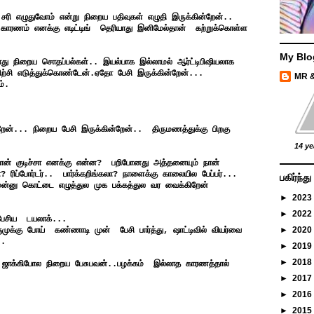
ரி எழுதுவோம் என்று நிறைய பதிவுகள் எழுதி இருக்கின்றேன்..
..காரணம் எனக்கு எடிட்டிங் தெரியாது இனிமேல்தான் கற்றுக்கொள்ள
My Blo
ு நிறைய சொதப்பல்கள்.. இயல்பாக இல்லாமல் ஆர்ட்டிபிஷியலாக
சி எடுத்துக்கொண்டேன்.ஏதோ பேசி இருக்கின்றேன்...
MR 
ம்.
ின்றேன்... நிறைய பேசி இருக்கின்றேன்.. திருமணத்துக்கு பிறகு
14 ye
ான் குடிச்சா எனக்கு என்ன? பறிபோனது அத்தனையும் நான்
ா? ரிப்போர்டர்.. பார்க்கறிங்கலா? நாளைக்கு காலையில பேப்பர்...
பகிர்ந்
்ன்னு கொட்டை எழுத்துல முக பக்கத்துல வர வைக்கிறேன்
►
2023
►
2022
 பேசிய டயலாக்...
►
2020
ுக்கு போய் கண்ணாடி முன் பேசி பார்த்து, ஷாட்டிவில் வியர்வை
..
►
2019
►
2018
்கிபோல நிறைய பேசுபவன்..பழக்கம் இல்லாத காரணத்தால்
►
2017
►
2016
►
2015