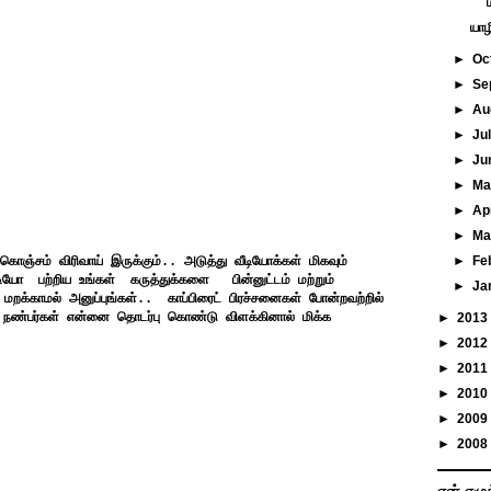
யாழ
►
Oc
►
Se
►
Au
►
Ju
►
Ju
►
M
►
Ap
►
Ma
►
Fe
 கொஞ்சம் விரிவாய் இருக்கும்.. அடுத்து வீடியோக்கள் மிகவும்
ீடியோ பற்றிய உங்கள் கருத்துக்களை பின்னுட்டம் மற்றும்
►
Ja
்காமல் அனுப்புங்கள்.. காப்பிரைட் பிரச்சனைகள் போன்றவற்றில்
 நண்பர்கள் என்னை தொடர்பு கொண்டு விளக்கினால் மிக்க
►
2013
►
2012
►
2011
►
2010
►
2009
►
2008