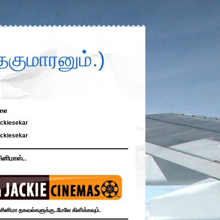
குமாரனும்.)
me
ckiesekar
ckiesekar
ினிமாஸ்..
சினிமா தகவல்களுக்கு..மேலே கிளிக்கவும்.