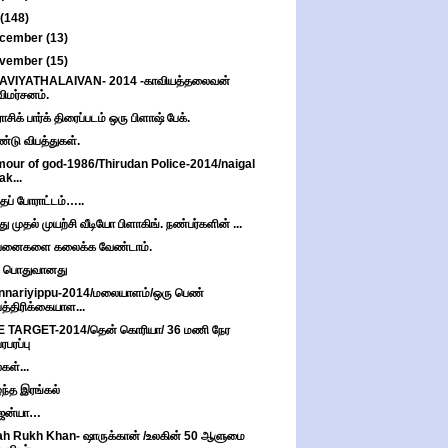
(148)
cember
(13)
vember
(15)
AVIYATHALAIVAN- 2014 -காவியத்தலைவன்
விமர்சனம்.
ாசிக் பார்க் திரைப்படம் ஒரு பிளாஷ் பேக்.
்டு விபத்துகள்.
our of god-1986/Thirudan Police-2014/naigal
jak...
்தப் போராட்டம்…..
ு முதல் முயற்சி வீடியோ பிளாகிங். நண்பர்களின் ...
்பனைகளை கலைக்க வேண்டாம்.
ி பொதுவானது
nnariyippu-2014/மலையாளம்/ஒரு பெண்
பத்திரிக்கையாள...
E TARGET-2014/தென் கொரியா/ 36 மணி நேர
பரபரப்பு
்கள்...
ந்த இரங்கல்
ுஜன்யா…
h Rukh Khan- ஷாருக்கான் /உலகின் 50 ஆளுமை