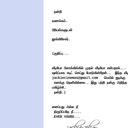
நன்றி
வணக்கம்.
பிரியங்களுடன்
ஜாக்கிசேகர்.
(குறிப்பு...
வீடியோ பிளாக்கிங்கில் முதல் வீடியோ என்பதால்...
ஷார்ப்பாக எடிட் செய்து போடுகின்றேன்.. இந்த வ
jackiecinemas@gmail.com மெயில் ஐடிக்கு மறக
எனக்கு தெளிவில்லை.. இது பற்றி நன்கு அறிந்த
மகிழ்ச்சி.
நன்றி.)
னைப்பது அல்ல நீ
நிரூபிப்பதே நீ....
.EVER YOURS...