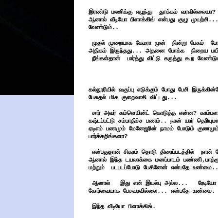
இரண்டு மணிக்கு எழுந்து தூக்கம் வரவில்லையா? ச
ஆனால் வீடியோ பிளாக்கிங் என்பது குழு முயற்சி.
வேண்டும்..
முதல் முறையாக கேமரா முன் நின்று பேசும் போத
அதிகம் இருந்தது... அதனை போக்க நிறைய பயிற்
நீங்கள்தான் பார்த்து விட்டு கருத்து கூற வேண்டு
கல்லூரியில் வகுப்பு எடுக்கும் போது பேசி இருக்க
பேசுதல் மிக குறைவாகி விட்டது...
சார் அவர் கம்ளெயின்ட் கொடுத்த என்ன? காம்பள
கஷ்டப்பட்டு சம்பாதிச்ச பணம்.. நான் யார் தெரியும
ஏடிஎம் பணமும் மேனேஜரின் நாமம் போடும் குணமும
பார்க்கறிங்களா?
என்பதுதான் சிகரம் தொடு திரைப்படத்தில் நான்
ஆனால் இந்த டயலாக்கை மனப்பாடம் பண்ணி,பாத்ரூம
மற்றும் படபடப்போடு பேசினேன் என்பதே உண்மை.
ஆனால் இது என் இயல்பு அல்ல... ரேடியோ ஜாக
கோர்வையாக பேசவரவில்லை... என்பதே உண்மை.
இந்த வீடியோ பிளாக்கிங்.