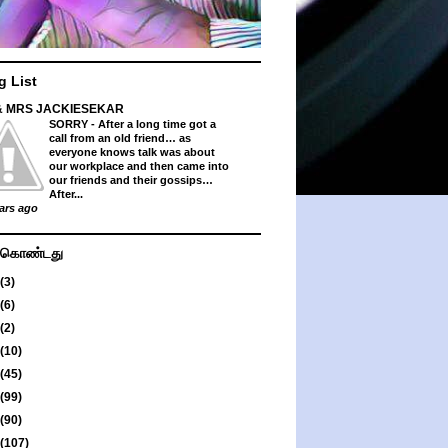
g List
& MRS JACKIESEKAR
SORRY
-
After a long time got a
call from an old friend… as
everyone knows talk was about
our workplace and then came into
our friends and their gossips…
After...
ars ago
து கொண்டது
(3)
(6)
(2)
(10)
(45)
(99)
(90)
(107)