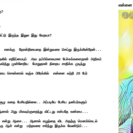
என்னை ப
ு?
.
்கிட்டு இருந்த இதுல இது வேறயா?
ல் எனக்கு தோன்றியைதை இன்றுவரை செய்து இருக்கின்றேன்...
ுதலில் எதிர்ப்பையும் அவ நம்பிக்கையான பேச்சுக்களைதான் அதிகம்
்த்து முன்னேறிய போதுதான் நிறைய சாதிக்க முடிந்து
தையை சொன்னால் லஞ்சு பிரேக்கில் என்னை சுற்றி 20 பேர்
ழ கதை பேசியதில்லை.. அப்படியே பேசிய நண்பர்களும்
ஆனால் அது மிகவும்குறைந்து விட்டது என்பதே உண்மை...
ும் என்று ஆசை... ஆனால் எழுத்தை விட அதற்கு மெனக்கெடல்
ு ஒரு ஆள் என்று மற்றவரை சார்ந்து இருக்க வேண்டும்...