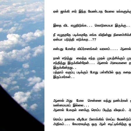
ஏன் ஜாக்கி சார் இந்த வேண்டாத வேலை உங்களுக்க
இதை விட எழுதிடுங்க... கொடுமையா இருக்கு..
நீ எழுதறதே படிக்கறதே எங்க விதின்னு நினைச்சிக
ஏன்யா படுத்தி எடுக்கற..??
என்பது போன்ற விம்ர்சனங்கள் வரலாம்.... ஆனா
நான் எடுத்து வைத்த எந்த முதல் முயற்சிக்கும் ம
சந்தித்து இருக்கின்றேன்... ஆனால் அவைகளை தகர
இருக்கின்றது..
பத்தாம் வகுப்பு படிக்கும் போது பள்ளியில் ஒரு க
இருப்பார்கள்..
ஆனால் அது போல சென்னை வந்து நண்பர்கள் சூ
உண்மையாய் இல்லை...
ஆனால் பேசுதல் எனக்கு ரொம்ப பிடித்த விஷயம். 
ரொம்ப நாளாக வீடியோ பிளாக்கிங் செய்ய வேண்ட
அதிகம்... கேமராவுக்கு ஒரு ஆள் எடிட்டிங்கிற்க