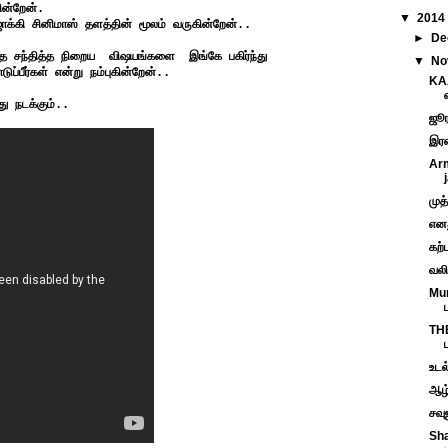
ின்றேன்.
▼
2014
்கி சினிமாஸ் தளத்தின் மூலம் வருகின்றேன்..
►
De
்த்த சந்தித்த நிறைய விஷயங்களை இங்கே பகிர்ந்து
▼
No
பீர்கள் என்று நம்புகின்றேன்..
KA
ு நடக்கும்..
ஜூர
இரண
Arm
முத
எனத
கற
வல
Mu
TH
உடல
ஆழ்
சவ
Sha