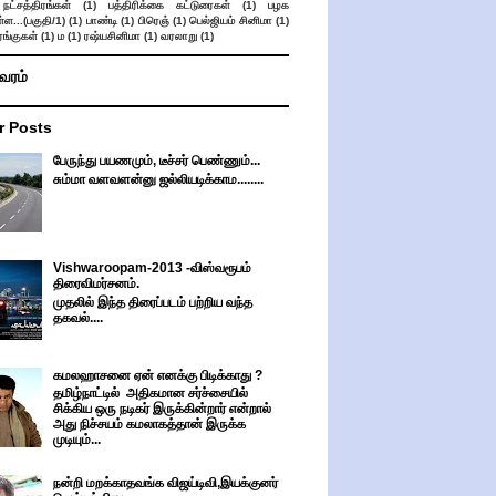
நட்சத்திரங்கள்
(1)
பத்திரிக்கை கட்டுரைகள்
(1)
பழக
ள...(பகுதி/1)
(1)
பாண்டி
(1)
பிரெஞ்
(1)
பெல்ஜியம் சினிமா
(1)
ங்குகள்
(1)
ம
(1)
ரஷ்யசினிமா
(1)
வரலாறு
(1)
ிவரம்
r Posts
பேருந்து பயணமும், டீச்சர் பெண்ணும்...
சும்மா வளவளன்னு ஜல்லியடிக்காம........
Vishwaroopam-2013 -விஸ்வரூபம்
திரைவிமர்சனம்.
முதலில் இந்த திரைப்படம் பற்றிய வந்த
தகவல்....
கமலஹாசனை ஏன் எனக்கு பிடிக்காது ?
தமிழ்நாட்டில் அதிகமான சர்ச்சையில்
சிக்கிய ஒரு நடிகர் இருக்கின்றார் என்றால்
அது நிச்சயம் கமலாகத்தான் இருக்க
முடியும்...
நன்றி மறக்காதவங்க விஜய்டிவி,இயக்குனர்