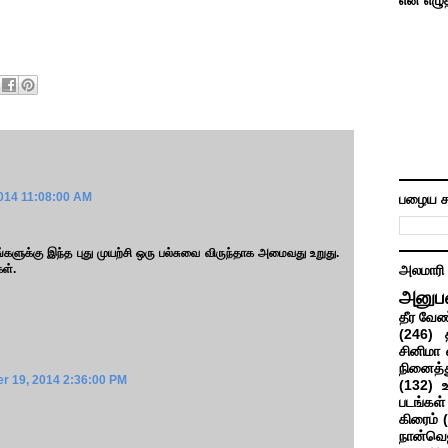
என் எழு
014 11:08:00 AM
பழைய ச
ங்களுக்கு இந்த புது முயற்சி ஒரு பல்சுவை விருந்தாக அமைவது உறுது.
கள்.
அலமாரி
அனுப
தீர வேண
(246)
சினிமா 
நினைத்த
 19, 2014 2:36:00 PM
(132)
படங்கள்
கிரைம்
நான்வெ