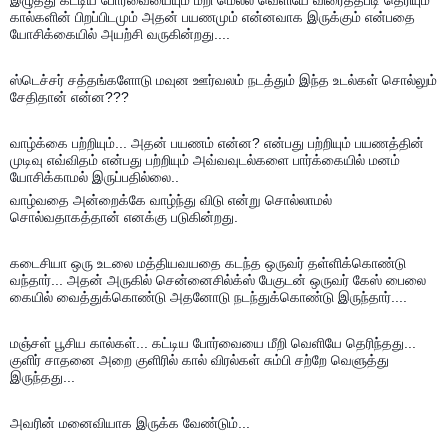
இழுத்து கட்டிய போர்வையையும் மீறி மெல்ல வெளியே விரைத்தபடி தெரியும்
கால்களின் பிறப்பிடமும் அதன் பயணமும் என்னவாக இருக்கும் என்பதை
யோசிக்கையில் அயற்சி வருகின்றது....
ஸ்டெச்சர் சத்தங்களோடு மவுன ஊர்வலம் நடத்தும் இந்த உடல்கள் சொல்லும்
சேதிதான் என்ன???
வாழ்க்கை பற்றியும்... அதன் பயணம் என்ன? என்பது பற்றியும் பயணத்தின்
முடிவு எவ்விதம் என்பது பற்றியும் அவ்வவுடல்களை பார்க்கையில் மனம்
யோசிக்காமல் இருப்பதில்லை..
வாழ்வதை அன்றைக்கே வாழ்ந்து விடு என்று சொல்லாமல்
சொல்வதாகத்தான் எனக்கு படுகின்றது.
கடைசியா ஒரு உடலை மத்தியவயதை கடந்த ஒருவர் தள்ளிக்கொண்டு
வந்தார்... அதன் அருகில் சென்னைசில்க்ஸ் பேகுடன் ஒருவர் கேஸ் பைலை
கையில் வைத்துக்கொண்டு அதனோடு நடந்துக்கொண்டு இருந்தார்....
மஞ்சள் பூசிய கால்கள்... கட்டிய போர்வையை மீறி வெளியே தெரிந்தது...
குளிர் சாதனை அறை குளிரில் கால் விரல்கள் சும்பி சற்றே வெளுத்து
இருந்தது...
அவரின் மனைவியாக இருக்க வேண்டும்...