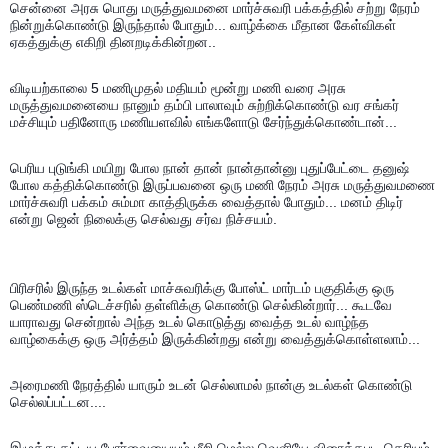
சென்னை அரசு பொது மருத்துவமனை மார்ச்சுவரி பக்கத்தில் சற்று நேரம்
நின்றுக்கொண்டு இருந்தால் போதும்... வாழ்க்கை மீதான கேள்விகள்
ஏகத்துக்கு எகிறி தினறடிக்கின்றன..
விடியற்காலை 5 மணிமுதல் மதியம் மூன்று மணி வரை அரசு
மருத்துவமனையை நானும் தம்பி பாலாவும் சுற்றிக்கொண்டு வர சங்கர்
மச்சியும் பதினோரு மணியளவில் எங்களோடு சேர்ந்துக்கொண்டான்...
பெரிய புடுங்கி மயிறு போல நான் தான் நான்தான்னு புதுப்பேட்டை தனுஷ்
போல கத்திக்கொண்டு இருப்பவனை ஒரு மணி நேரம் அரசு மருத்துவமணை
மார்ச்சுவரி பக்கம் சும்மா காத்திருக்க வைத்தால் போதும்... மனம் திடிர்
என்று ஜென் நிலைக்கு செல்வது சர்வ நிச்சயம்.
பிரிசரில் இருந்த உடல்கள் மாச்சுவரிக்கு போஸ்ட் மார்டம் பகுதிக்கு ஒரு
பெண்மணி ஸ்டெச்சரில் தள்ளிக்கு கொண்டு செல்கின்றார்... கூடவே
யாராவது சென்றால் அந்த உடல் கொடுத்து வைத்த உடல் வாழ்ந்த
வாழ்கைக்கு ஒரு அர்த்தம் இருக்கின்றது என்று வைத்துக்கொள்ளலாம்...
அரைமணி நேரத்தில் யாரும் உடன் செல்லாமல் நான்கு உடல்கள் கொண்டு
செல்லப்பட்டன....