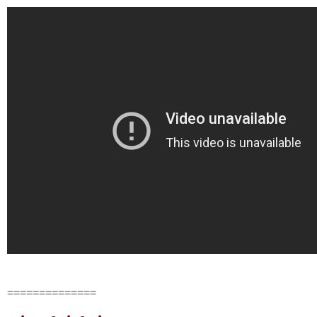
==============