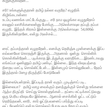
கிறுக்குகிறேன்...
சரி! உங்களுக்குதான் தமிழ் நல்லா வருதே? எழுதிக்
கிழிங்கடான்னா
உடம்பு வணங்க மாட்டேங்குது...
சரி நாம ஒழுங்கா எழுதுறோம்
எவன
ும் வாசிக்கலைன்னு போங்கு.....அலெக்சாவுல தப்புத் தப்பா
எழுதி,
இந்தக் கிரகம் இன்னைக்கு அலெக்சாவுல
54,600ல்
இருக்கின்றானே, என்று அலச்சல்....
ரைட் தப்பாத்தான் எழுதறேன்.. எனக்கு தெரிஞ்சு முன்னைக்கு இப்ப
எவ்வளவோ கொறஞ்சி இருக்கு....அதனால்
ஒன்று
சொல்லிக்
கொள்கின்றேன்.... புடிக்காத இடத்துக்கு வராதீங்க.....இரண்டாவது
எங்கப்பா ஒண்ணும் தமிழ் பண்டிட் இல்லை.. இந்த விஷயத்தை
நிறைய வாட்டி சொல்லிட்டேன்.... இன்னமும் சொல்லுவேன்... நேரம்
இருந்தால் பிழை திருத்திப் போடுவேன்
இல்லையென்றால், இப்படித் தான் வரும். முடிஞ்சாப் படி..
இல்லையா?
தமிழ்
வாழ வைக்கும் தளத்துக்குச் சென்று உங்களை
ஆத்ம திருப்தி
செய்து கொள்ளுங்கள்... தப்பை சுட்டிக்காட்டுவது
ஒரு பெரிய விஷயமே இல்லை.. ஆனால் சைக்கிள் ஓட்ட மட்டும்
தெரிந்தவன், லாரி,
கார் ஓட்டுபவனை
ப் பார்த்து எப்படி
ஓட்டவேண்டும் என்று சொல்லும் போது ஒரு கோபம் வரும்