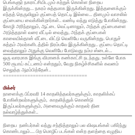
பெங்களுர் நகராட்சியிடமும் கற்றுக் கொள்ள நிறைய
இருக்கின்றது... நகரம் சுத்தமாக இருக்கின்றது. இத்தனைக்கும்
எந்தத் தெருவிலும் குப்பைத் தொட்டி இல்லை... தினமும் வாசலில்
குப்பையை
வைக்கின்றார்கள்.. வண்டி வந்து எடுத்து போகின்றது.
கோழி அரிந்தாலும், ஆட்டை வெட்டினாலும், அந்தக் குப்பைகளை
அடுத்தநாள் வரை வீட்டில் வைத்து, அந்தக் குப்பைகள்
காலையில்தான் வீட்டை விட்டு வெளியே வருகின்றது. பொதுச்
சுத்தம் அவர்களிடத்தில் நிரம்பவே இருக்கின்றது.. குப்பை தொட்டி
வைத்தாலும் அதுக்கு வெளியே போடுவது நம்ம ஸ்டைல்...
ஒரு வாரமாக இங்கு விமானக் கண்காட்சி நடந்தது. உள்ளே போக
500 ரூபாய் கட்டணம் என்றதும், வேறு நிகழ்ச்சிகளில் கவனம்
செலுத்த ஆரம்பித்தேன்..
===============================
மிக்சர்
நாளைக்கு பிப்ரவரி 14 காதலித்தவர்களுக்கும், காதலிக்கப்
போகின்றவர்களுக்கும்,
காதலித்துக்
கொண்டு
இருப்பவர்களுக்கும், அனைவருக்கும் காதலர் தின
நல்வாழ்த்துக்கள்..
நிறைய
நண்பர்கள் வந்து சந்தித்தாலும் பல விஷயங்கள் பகிர்ந்து
கொண்
டாலும்.... பிற மொழிப் படங்கள் என்ற தளத்தை எழுதிய