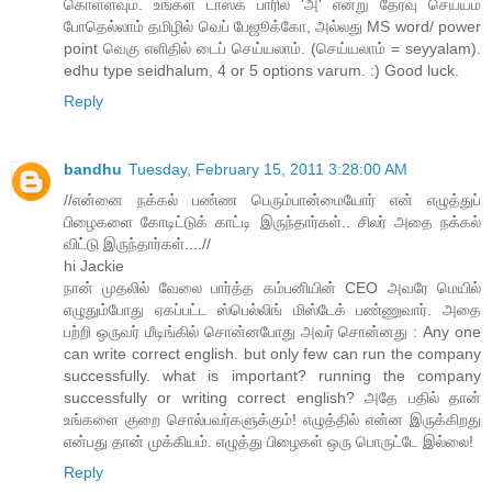
கொள்ளவும். உங்கள் டாஸ்க் பாரில் 'அ' என்று தேர்வு செய்ய்ம்
போதெல்லாம் தமிழில் வெப் பேஜூக்கோ, அல்லது MS word/ power
point வெகு எளிதில் டைப் செய்யலாம். (செய்யலாம் = seyyalam).
edhu type seidhalum, 4 or 5 options varum. :) Good luck.
Reply
bandhu
Tuesday, February 15, 2011 3:28:00 AM
//என்னை நக்கல் பண்ண பெரும்பான்மையோர் என் எழுத்துப்
பிழைகளை கோடிட்டுக் காட்டி இருந்தார்கள்.. சிலர் அதை நக்கல்
விட்டு இருந்தார்கள்....//
hi Jackie
நான் முதலில் வேலை பார்த்த கம்பனியின் CEO அவரே மெயில்
எழுதும்போது ஏகப்பட்ட ஸ்பெல்லிங் மிஸ்டேக் பண்ணுவார். அதை
பற்றி ஒருவர் மீடிங்கில் சொன்னபோது அவர் சொன்னது : Any one
can write correct english. but only few can run the company
successfully. what is important? running the company
successfully or writing correct english? அதே பதில் தான்
உங்களை குறை சொல்பவர்களுக்கும்! எழுத்தில் என்ன இருக்கிறது
என்பது தான் முக்கியம். எழுத்து பிழைகள் ஒரு பொருட்டே இல்லை!
Reply