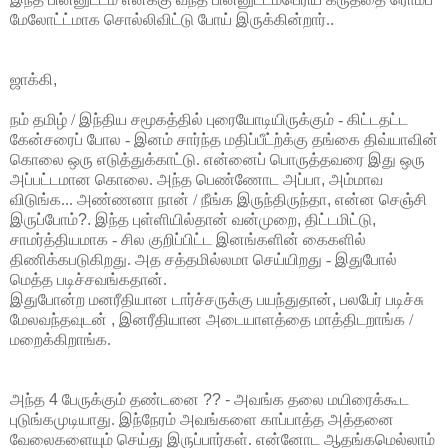
மேலோட்ட்மாக சொல்லிவிட்டு போய் இருக்கின்றார்..
ஜாக்கி
,
நம் தமிழ் / இந்திய சமூகத்தில் புரையோடியிருக்கும் -
கிட்டதட்ட
கேன்சரைப் போல -
இனம் சார்ந்த மதிப்பீட்ற்க்கு தங்கை திவ்யாவின்
கொலை ஒரு எடுத்துக்காட்டு.
என்னைப் பொருத்தவரை இது ஒரு
அப்பட்டமான கொலை.
அந்த பெண்ணோட அப்பா
,
அம்மாவ
விடுங்க... அண்ணனா நான் / நீங்க
இருந்திருந்தா
,
என்ன செஞ்சி
இருப்போம்
?.
இந்த புள்ளியில்தான் வன்முறை
,
திட்டமிட்டு
,
சாமர்த்தியமாக - சில குறிப்பிட்ட இனங்களின் கைகளில்
திணிக்கபடுகிறது. அத சத்தமில்லமா செய்யிறது - இதுபோல்
மெத்த
படிச்சவங்கதான்.
இதுபோன்ற மனரீதியான டார்ச்சருக்கு பயந்துதான்
,
பலபேர்
படிச்சு
மேலவந்தவுடன்
,
இனரீதியான அடையாளத்தை
மாத்திடறாங்க /
மறைக்கிறாங்க.
அந்த
4
பேருக்கும் தண்டனை
?? -
அவங்க
தலை
மயிரைக்கூட
புடுங்கமுடியாது.
இந்நேரம் அவங்களை
காப்பாத்த அத்தனை
வேலைகளையும் செய்து இருப்பார்கள். என்னோட ஆதங்கமெல்லாம்