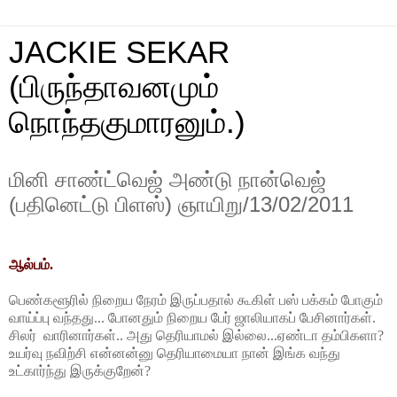
JACKIE SEKAR
(பிருந்தாவனமும்
நொந்தகுமாரனும்.)
மினி சாண்ட்வெஜ் அண்டு நான்வெஜ்
(பதினெட்டு பிளஸ்) ஞாயிறு/13/02/2011
ஆல்பம்.
பெண்களூரில்
நிறைய
நேரம்
இருப்பதால்
கூகிள்
பஸ்
பக்கம்
போகும்
வாய்ப்பு
வந்தது
...
போனதும்
நிறைய
பேர்
ஜாலியாகப்
பேசினார்கள்
.
சிலர்
வாரினார்கள்
..
அது
தெரியாமல்
இல்லை
...
ஏ
ண்
டா
தம்பிகளா
?
உயர்வு
நவி
ற்
சி
என்னன்னு
தெரியாமையா
நான்
இங்க
வந்து
உட்கார்ந்து
இருக்குறேன்
?