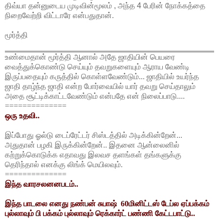
திவ்யா தன்னுடைய
முடிவின்மூலம்
,
அந்த
4
பேரின்
நோக்கத்தை
நிறைவேற்றி விட்டாரே என்பதுதான்.
மூர்த்தி
உண்மைதான் மூர்த்தி ஆனால் அதே ஜாதியின் பெயரை
வைத்துக்கொண்டு செய்யும் தவறுகளையும் ஆராய வேண்டி
இருப்பதையும் கருத்தில் கொள்ளவேண்டும்... ஜாதியில் உயர்ந்த
ஜாதி தாழ்ந்த ஜாதி என்ற போர்வையில் யார் தவறு செய்தாலும்
அதை சூட்டிக்காட்டவேண்டும் என்பதே என் நிலைப்பாடு....
==============
ஒரு உதவி..
இப்போது ஓல்டு டைப்ரேட்டர் சிஸ்டத்தில் அடிக்கின்றேன்...
அதுதான் பழகி இருக்கின்றேன்.. இதனை ஆன்லைனில்
கற்றுக்கொடுக்க எதாவது இலவச தளங்கள் தங்களுக்கு
தெரிந்தால் எனக்கு லிங்க் மெயிலவும்.
==============
இந்த வாரசலனனபடம்..
இந்த பாடலை எனது நண்பன் சுபாஷ் 60மினிட்டஸ் டேப்ல ஏப்பக்கம்
புல்லாவும் பி பக்கம் புல்லாவும் ரெக்கார்ட் பண்ணி கேட்டபாட்டு..