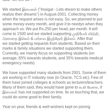
We started இமைகள் ("Imaigal - Lets dream to make others
realize their dreams") in August-2001. Collecting money
when the request arises is not easy. So, we planned to put
some money every month, and give it to needys when they
approach us. We put Rs.250 per head, per month. It will
come to 1500 and we started supporting முதியோர் விடுதி,
அனாதை இல்லம் & பார்வை இழந்தோர் இல்லம். After that
we started getting requests from students. Based on their
marks & family situations we started supporting them.
Currently, we mainly focus on supporting students (on
average, 65% towards students, and 35% towards medical
emergency needs)
We have supported many students from 2001. Some of them
are working in IT industry now (in Oracle, TCS etc). Few of
them have joined colleges & schools as lecturers/teachers.
Many of them said, they would have gone to கூலி வேலை, if
இமைகள் has not supported on time. Its so touching that, we
could do some good to their family.
Year on year, friends & well-wishers kept on joining