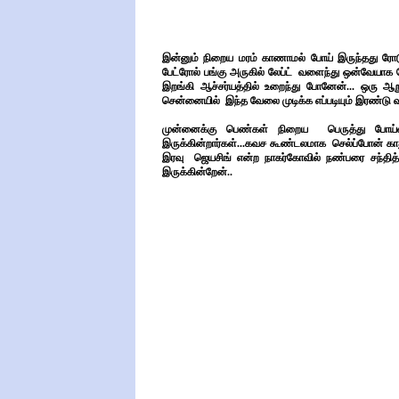
இன்னும் நிறைய மரம் காணாமல் போய் இருந்தது ரோட
பேட்ரோல் பங்கு அருகில் லேப்ட் வளைந்து ஒன்வேயாக 
இறங்கி ஆச்சர்யத்தில் உறைந்து போனேன்... ஒரு ஆற
சென்னையில் இந்த வேலை முடிக்க எப்படியும் இரண்டு வரு
முன்னைக்கு பெண்கள் நிறைய பெருத்து போய்விட
இருக்கின்றார்கள்...கவச கூண்டலமாக செல்ப்போன் காது
இரவு ஜெயசிங் என்ற நாகர்கோவில் நண்பரை சந்தித்
இருக்கின்றேன்..