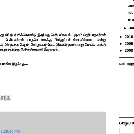
சாண
job
மறக
►
Ja
்து விட்டு பேசிக்கொண்டு இருப்பது பெரியவிஷயம்... முகம் தெரியாதவர்கள்
►
2010
... பேசியவர்கள் யாருமே எனக்கு பின்னுட்டம் போடவில்லை என்று
►
2009
ர் அத்தனை பேரும் பின்னுட்டம் போட ஆரம்பித்தால் எனது மெயில் பாக்ஸ்
வந்து சந்தித்து பேசிக்கொண்டு இருந்தார்...
►
2008
என் எழு
பாகவே இருந்தது...
பழைய ச
 2:30:00 PM