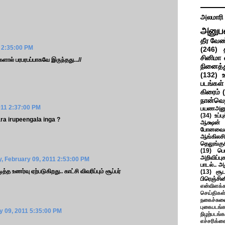
அலமாரி
அனுப
தீர வேண
 2:35:00 PM
(246)
சினிமா 
ளால் பரபரபப்பாகவே இருந்தது...//
நினைத்த
(132)
படங்கள்
கிரைம்
நான்வெ
011 2:37:00 PM
பயணஅனு
(34)
உப்ப
ra irupeengala inga ?
ஆக்ஷன் த
போனவைக
ஆங்கிலசின
தெலுங்கு
(19)
பெ
அறிவிப்பு
 February 09, 2011 2:53:00 PM
பாடல்.. அ
 உணர்வு ஏற்படுகிறது.. காட்சி விவரிப்பும் சூப்பர்
(13)
சூட
பிரெஞ்சி
என்விளக்க
செய்திகள
நகைச்சுவ
புகைபடங்
 09, 2011 5:35:00 PM
நிழற்படங்க
எச்சரிக்க