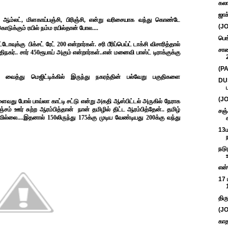
கலா
ஜாக
ரட் ஆம்லட், மிளகாய்பஞ்சி, பிரிஞ்சி, என்று வரிசையாக வந்து கொண்டே
(JO
கொடுக்கும் ரயில் நம்ம ரயில்தான் போல....
பெங
க்கு பிக்சட் ரேட் 200 என்றார்கள். சரி பீரிப்பெய்ட் டாக்சி விசாரித்தால்
சாண
ர்.. சார் 450ரூபாய் அகும் என்றார்கள்..என் மனைவி பாஸ்ட் டிராக்குக்கு
(PA
ி வைத்து மெஜிட்டிக்கில் இருந்து நகரத்தின் பல்வேறு பகுதிகளை
DUS
(JO
ளைவது போல் பாவ்லா காட்டி சட்டு என்று அகதி ஆஸ்பிட்டல் அருகில் நேராக
் ஊர் சுற்ற ஆரம்பித்தான் நான் தமிழில் திட்ட ஆரம்பித்தேன்.. தமிழ்
சஞ்
்லை....இதனால் 150லிருந்து 175க்கு முடிய வேண்டியது 200க்கு வந்து
13ம
நடு
என்
17 
திர
(JO
காத