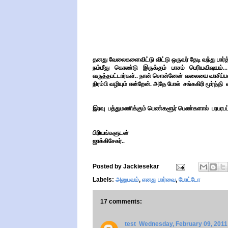
தனது வேலைகளைவிட்டு விட்டு ஒருவர் தேடி வந்து பார்த
நம்மீது கொண்டு இருக்கும் பாசம் பெரியவிஷயம்
வருத்தபட்டார்கள்.. நான் சொன்னேன் வலையை வாசிப்பவ
நிரம்பி வழியும் என்றேன். அதே போல் சங்ககிரி மூர்த்தி 
இரவு பத்துமணிக்கும் பெண்களூர் பெண்களால் பரபரபப்
பிரியங்களுடன்
ஜாக்கிசேகர்..
Posted by
Jackiesekar
Labels:
அனுபவம்
,
எனது பார்வை
,
போட்டோ
17 comments:
test
Wednesday, February 09, 2011