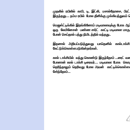
முதலில் ரயிலில் காபி, டி, இட்லி, மசால்தோசை, பி
இருந்தது.... நம்ம ரயில் போல தீனிக்கு முக்கியத்துவம் 
மெஜஸ்ட்டிக்கில் இறங்கினோம் மடிவாலாவுக்கு போக ஆட்டோவு
ஒரு லேமினேசன் பண்ண சார்ட் காட்டி மடிவாலா மாருதிநக
போன் செய்தால் பத்து நிமிடத்தில் வந்தது..
இதனால் அறியப்படுத்துவது யாதெனில் கால்டாக்ச
கேட்டுக்கொள்ளபடுகின்றார்கள்.
கால் டாக்சியில் வந்து கொண்டு இருந்தோம் ...ரைட் வ
போனான் கால் டாக்சி டிரைவர்
…
மடிவாலா போக கொஞ்சம
தெரிந்தாலும் தெரிவது போல அவன் காட்டிக்கொள்ளவில
சேர்ந்தோம்...