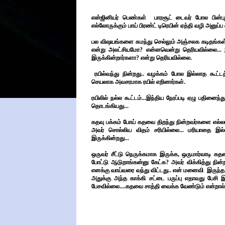
என்ஜினியர் பெண்கள் பாரசூட் டைவர் போல பின்புறத
எல்லோருக்கும் பாய் பிரண்ட் டிரெயின் ஏத்தி வழி அனு
பல விஷயங்களை சுமந்து செல்லும் அஞ்சலக கடிதங்கள் பி
என்று அலட்சியமோ? என்னவென்று தெரியவில்லை... இ
இருக்கின்றார்களா? என்று தெரியவில்லை.
ரயில்வந்து நின்றது.. வழக்கம் போல இல்லாத கூட்டத்
செயலாக அவசரமாக ரயில் எறினார்கள்.
ரயிலில் நல்ல கூட்டம்...இந்திய நேரப்படி ஏழு பதின
தொடங்கியது...
கதவு பக்கம் போய் கதவை திறந்து நின்றவர்களை எல்ல
அவர் சொல்லிய விதம் சரியில்லை... மரியாதை இல்
இருக்கின்றது...
ஒருவர் சீட்டு நெருக்கமாக இருக்க, ஒருமார்வாடி கதவ
போட்டு ஆடுறாங்கன்னு கேட்க? அவர் விக்கித்து நின்றா
எனக்கு வாய்வரை வந்து விட்டது.. என் மனைவி இருந்
அதுக்கு அந்த காக்கி சட்டை பருப்பு எதாவது பேசி இ
பேசவில்லை....கதவை சாத்தி வைக்க வேண்டும் என்றால் சா