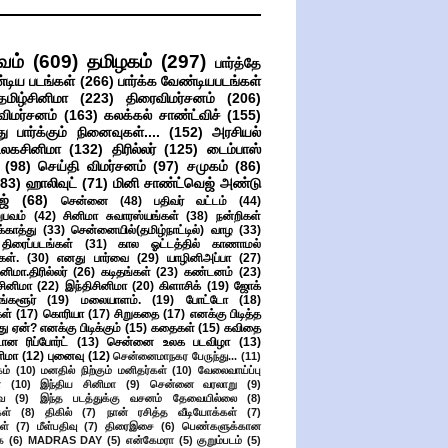
வம்
(609)
தமிழகம்
(297)
பார்த்தே
்டிய படங்கள்
(266)
பார்க்க வேண்டியபடங்கள்
தமிழ்சினிமா
(223)
திரைவிமர்சனம்
(206)
விமர்சனம்
(163)
கலக்கல் சாண்ட்விச்
(155)
ு பார்க்கும் நினைவுகள்....
(152)
அரசியல்
உலகசினிமா
(132)
திரில்லர்
(125)
டைம்பாஸ்
(98)
செய்தி விமர்சனம்
(97)
சமுகம்
(86)
(83)
ஹாலிவுட்
(71)
மினி சாண்ட்வெஜ் அண்டு
ஜ்
(68)
சென்னை
(48)
பதிவர் வட்டம்
(44)
பவம்
(42)
சினிமா சுவாரஸ்யங்கள்
(38)
நன்றிகள்
ுக்காத்து
(33)
சென்னையில்(தமிழ்நாட்டில்) வாழ
(33)
ிரைப்படங்கள்
(31)
கால ஓட்டத்தில் காணாமல்
ள்.
(30)
எனது பார்வை
(29)
யாழினிஅப்பா
(27)
ிமா.திரில்லர்
(26)
கடிதங்கள்
(23)
கண்டனம்
(23)
சினிமா
(22)
இந்திசினிமா
(20)
கிளாசிக்
(19)
ஜோக்
ங்களூர்
(19)
மலையாளம்.
(19)
போட்டோ
(18)
கள்
(17)
கொரியா
(17)
சிறுகதை
(17)
எனக்கு பிடித்த
து ஏன்? எனக்கு பிடிக்கும்
(15)
கதைகள்
(15)
கவிதை
ான ரிப்போர்ட்
(13)
சென்னை உலக படவிழா
(13)
னிமா
(12)
புனைவு
(12)
சென்னைமாநகர பேருந்து...
(11)
ம்
(10)
மனதில் நிற்கும் மனிதர்கள்
(10)
வேலைவாய்ப்பு
்
(10)
இந்திய சினிமா
(9)
சென்னை வரலாறு
(9)
ை
(9)
இந்த படத்துக்கு வசனம் தேவையில்லை
(8)
கள்
(8)
திகில்
(7)
நான் ரசித்த வீடியோக்கள்
(7)
ள்
(7)
மீள்பதிவு
(7)
திரைஇசை
(6)
பெண்களுக்கான
ை
(6)
MADRAS DAY
(5)
என்கேமரா
(5)
குறும்படம்
(5)