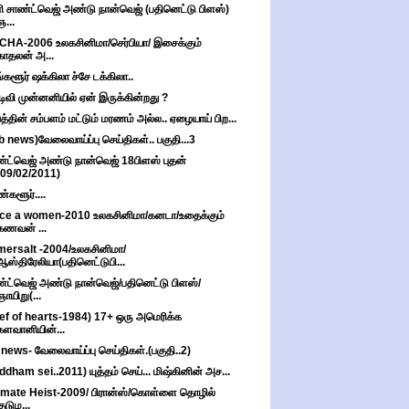
ி சாண்ட்வெஜ் அண்டு நான்வெஜ் (பதினெட்டு பிளஸ்)
ஞ...
HA-2006 உலகசினிமா/செர்பியா/ இசைக்கும்
காதலன் அ...
்களூர் ஷக்கிலா ச்சே டக்கிலா..
டிவி முன்னனியில் ஏன் இருக்கின்றது ?
த்தின் சம்பளம் மட்டும் மரணம் அல்ல.. ஏழையாய் பிற...
ob news)வேலைவாய்ப்பு செய்திகள்.. பகுதி...3
்ட்வெஜ் அண்டு நான்வெஜ் 18பிளஸ் புதன்
(09/02/2011)
்களூர்....
ce a women-2010 உலகசினிமா/கனடா/உதைக்கும்
கணவன் ...
ersalt -2004/உலகசினிமா/
ஆஸ்திரேலியா(பதினெட்டுபி...
்ட்வெஜ் அண்டு நான்வெஜ்/பதினெட்டு பிளஸ்/
ஞாயிறு(...
ief of hearts-1984) 17+ ஒரு அமெரிக்க
களவானியின்...
 news- வேலைவாய்ப்பு செய்திகள்.(பகுதி..2)
ddham sei..2011) யுத்தம் செய்... மிஷ்கினின் அச...
imate Heist-2009/ பிரான்ஸ்/கொள்ளை தொழில்
குடும...