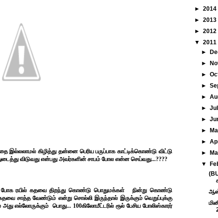
►
2014
►
2013
►
2012
▼
2011
►
De
►
No
►
Oc
►
Se
►
Au
►
Ju
►
Ju
►
M
►
Ap
ாதை இல்லலாமல் கிழித்து தன்னை பெரிய பருப்பாக காட்டிக்கொண்டு விட்டு
►
Ma
துடைத்து விடுவது என்பது அவர்களின் சாபம் போல என்ன செய்வது...????
▼
Fe
(B
காமல் போக ரயில் கதவை திறந்து கொண்டு பொதுமக்கள் நின்று கொண்டு
ஆஸ்
ு கதவை சாத்த வேண்டும் என்று சொல்லி இருந்தால் இருக்கும் வெறுப்புக்கு
மின
ல் அது எல்லோருக்கும் பொது... 100கிலோமீட்டரில் ரூல் பேசிய போலிஸ்காரர்
2