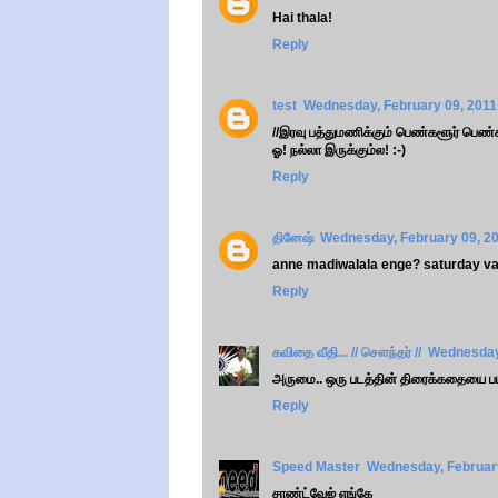
Hai thala!
Reply
test
Wednesday, February 09, 2011
//இரவு பத்துமணிக்கும் பெண்களூர் பெண்க
ஓ! நல்லா இருக்கும்ல! :-)
Reply
தினேஷ்
Wednesday, February 09, 2
anne madiwalala enge? saturday va
Reply
கவிதை வீதி... // சௌந்தர் //
Wednesday,
அருமை.. ஒரு படத்தின் திரைக்கதையை படித்த
Reply
Speed Master
Wednesday, February
சாண்ட்வேஜ் எங்கே