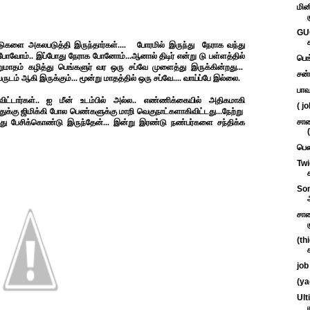
மின
GUC
ுகளை அகலபடுத்தி இருந்தார்கள்.... போரமில் இருந்து நேராக வந்து
போவோம்.. இப்போது நேராக போனோம்...ஆனால் திடிர் என்று டு பள்ளத்தில்
பெங
ுமாதம் கழித்து பெங்களுர் வர ஒரு சப்வே முளைத்து இருக்கின்றது...
சன்
டம் ஆகி இருக்கும்... மூன்று மாதத்தில் ஒரு சப்வே.... வாய்ப்பே இல்லை.
பாவ
்டார்கள்.. ஐ மீன் உடம்பில் அல்ல.. எண்ணிக்கையில் அதிகமாகி
( j
க்கு ஜிமிக்கி போல பெண்களுக்கு மாறி வெகுநாட்களாகிவிட்டது...நேற்று
சாண
து பேசிக்கொண்டு இருந்தேன்... இன்று இரண்டு நண்பர்களை சந்திக்க
பெண
Twi
Som
சாண
(th
job
(ya
Ult