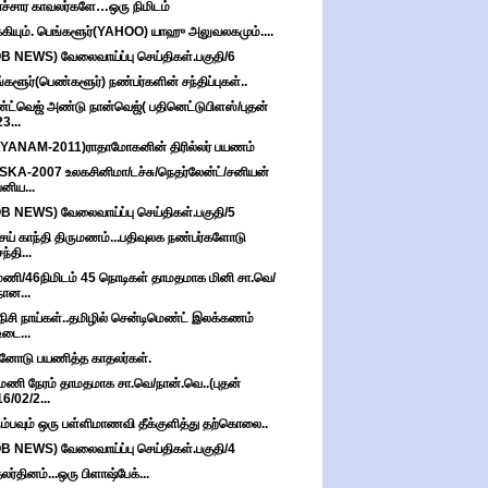
ச்சார காவலர்களே…ஒரு நிமிடம்
்கியும். பெங்களூர்(YAHOO) யாஹு அலுவலகமும்....
B NEWS) வேலைவாய்ப்பு செய்திகள்.பகுதி/6
்களூர்(பெண்களூர்) நண்பர்களின் சந்திப்புகள்..
்ட்வெஜ் அண்டு நான்வெஜ்( பதினெட்டுபிளஸ்/புதன்
23...
YANAM-2011)ராதாமோகனின் திரில்லர் பயணம்
KA-2007 உலகசினிமா/டச்சு/நெதர்லேன்ட்/சனியன்
பனிய...
B NEWS) வேலைவாய்ப்பு செய்திகள்.பகுதி/5
சய் காந்தி திருமணம்...பதிவுலக நண்பர்களோடு
சந்தி...
ணி/46நிமிடம் 45 நொடிகள் தாமதமாக மினி சா.வெ/
நான...
நிசி நாய்கள்..தமிழில் சென்டிமெண்ட் இலக்கணம்
உடை...
னோடு பயணித்த காதலர்கள்.
மணி நேரம் தாமதமாக சா.வெ/நான்.வெ..(புதன்
16/02/2...
ும்பவும் ஒரு பள்ளிமாணவி தீக்குளித்து தற்கொலை..
B NEWS) வேலைவாய்ப்பு செய்திகள்.பகுதி/4
லர்தினம்...ஒரு பிளாஷ்பேக்...