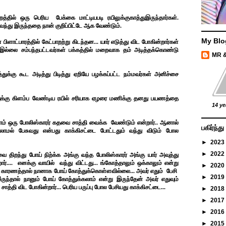
்தில் ஒரு பெரிய பேக்கை மாட்டியபடி ரயிலுக்குகாத்துஇருந்தார்கள்.
ப்ப வந்து இருந்ததை நான் குறிப்பிட்டே ஆக வேண்டும்.
My Blo
ளாட்பாரத்தில் கேட்பாறற்று கிடந்தன... யார் எடுத்து விட போகின்றார்கள்
ல்லை சம்பந்தபட்டவர்கள் பக்கத்தில் மறைவாக தம் அடித்தக்கொண்டு
MR 
துக்கு கூட அடித்து பிடித்து ஏறியே பழக்கப்பட்ட நம்மவர்கள் அனிச்சை
ைந்துக்கு கிளம்ப வேண்டிய ரயில் சரியாக ஏழரை மணிக்கு தனது பயணத்தை
14 ye
ாம் ஒரு போலிஸ்காரர் கதவை சாத்தி வைக்க வேண்டும் என்றார்.. ஆனால்
பகிர்ந்
லாமல் பேசுவது என்பது காக்கிசட்டை போட்டதும் வந்து விடும் போல
►
2023
►
2022
ை திறந்து போய் நிற்க்க அங்கு வந்த போலிஸ்காரர் அங்கு யார் அவுத்து
ர்.... எனக்கு வாயில் வந்து விட்டது... ங்கோத்தாலும் ஒக்காலும் என்று
►
2020
த காரணத்தால் நானாக போய் கோத்துக்கொள்ளவில்லை... அவர் எதும் பேசி
►
2019
ருந்தால் நானும் போய் கோத்துக்கலாம் என்று இருந்தேன் அவர் எதுவும்
த்தி விட போகின்றார்... பெரிய பருப்பு போல பேசியது காக்கிசட்டை...
►
2018
►
2017
►
2016
►
2015