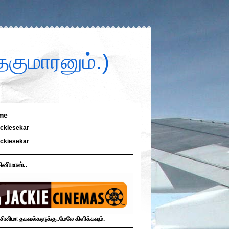
குமாரனும்.)
me
ckiesekar
ckiesekar
ினிமாஸ்..
சினிமா தகவல்களுக்கு..மேலே கிளிக்கவும்.