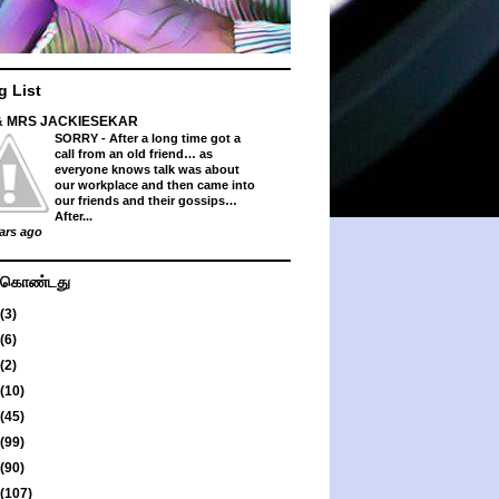
g List
& MRS JACKIESEKAR
SORRY
-
After a long time got a
call from an old friend… as
everyone knows talk was about
our workplace and then came into
our friends and their gossips…
After...
ars ago
து கொண்டது
(3)
(6)
(2)
(10)
(45)
(99)
(90)
(107)