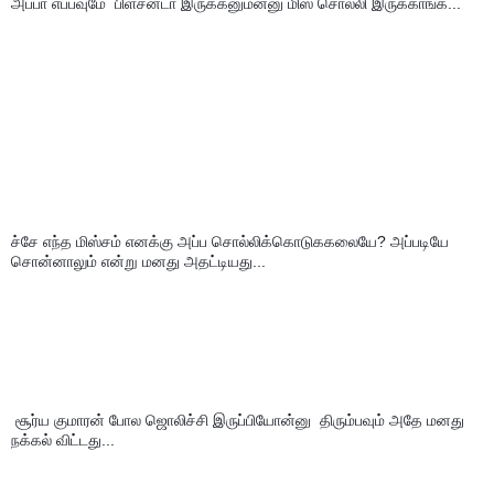
அப்பா எப்பவுமே  பிளசன்டா இருக்கனும்ன்னு மிஸ் சொல்லி இருக்காங்க...
ச்சே எந்த மிஸ்சம் எனக்கு அப்ப சொல்லிக்கொடுககலையே? அப்படியே 
சொன்னாலும் என்று மனது அதட்டியது...
 சூர்ய குமாரன் போல ஜொலிச்சி இருப்பியோன்னு  திரும்பவும் அதே மனது 
நக்கல் விட்டது...