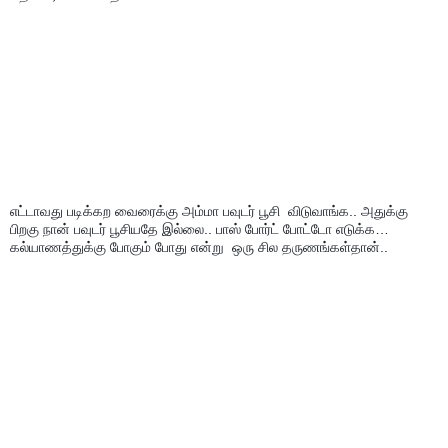
எட்டாவது படிக்கற வைரைக்கு அம்மா பவுடர் பூசி  விடுவாங்க.. அதுக்கு 
பிறகு நான் பவுடர் பூசியதே இல்லை.. பாஸ் போர்ட் போட்டோ எடுக்க… 
கல்யாணத்துக்கு போகும் போது என்று  ஒரு சில தருணங்கள்தான்..