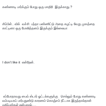
கண்ணாடி பார்க்கும் போது ஒரு மாதிரி  இருக்காது.?
சிம்பிள்.. விக்  வச்சி  பந்தா பண்ணிட்டு அதை கழட்டி வேறு முகத்தை 
காட்டினா ஒரு போலித்தனம் இருக்கும் இல்லையா 
I don’t like it  என்றேன்.
 எப்போதாவது பைவ் ஸ்டார் ஓட்டல்களுக்கு   செல்லும் போது கண்ணாடி 
வம்படியாய் பார்பதுண்டு காரணம் கொஞ்சம் நீட்டாக இருந்தால்தான்  
மதிப்பார்கள் என்பதால்….