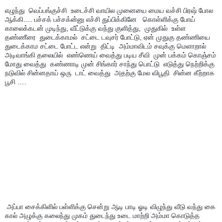
எழுந்து  வெப்பங்குச்சி  உடைச்சி வாயில முனையை மைய வச்சி பிரஷ் போல 
ஆக்கி…. பச்சக் பச்சக்ன்னு எச்சி துப்பிக்கினே   கொள்ளிக்கு போய் 
காலைக்கடன் முடிந்து, வீட்டுக்கு வந்து குளித்து,  முதுகில்  உள்ள 
தண்ணீரை  துடைக்காமல்  சட்டை டவுசர் போட்டு, ஏன் முதுகு தண்ணியை 
துடைக்காம சட்டை போட்ட என்று  திட்டி  அம்மாவிடம் சவுக்கு மெளாறால் 
அடிவாங்கி தலையில்  எண்ணெய் வைத்து படிய சீவி  முன் பக்கம் கொஞ்சம் 
மோது வைத்து  கண்ணாடி முன் சிங்கார் சாந்து பொட்டு  எடுத்து நெற்றிக்கு 
நடுவில் சின்னதாய் ஒரு  டாட் வைத்து  அதற்கு மேல விபூதி  சின்ன கீற்றாக 
பூசி ….
 அப்பா சைக்கிளில் பள்ளிக்கு சென்று ஆடி பாடி ஓடி விழுந்து வீடு வந்து கை 
கால் அழுக்கு கலைந்து முகம் துடைந்து உடை மாற்றி அம்மா கொடுத்த 