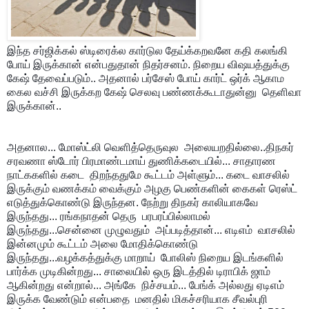
இந்த சர்ஜிக்கல் ஸ்டிரைக்ல கார்டுல தேய்க்கறவனே கதி கலங்கி 
போய் இருக்கான் என்பதுதான் நிதர்சனம்.
 நிறைய விஷயத்துக்கு 
கேஷ் தேவைப்படும்.. அதனால் பர்சேஸ் போய் கார்ட் ஒர்க் ஆகாம 
கைல வச்சி இருக்கற கேஷ் செலவு பண்ணக்கூடாதுன்னு  தெளிவா 
இருக்கான்..
அதனால... மோஸ்ட்லி வெளித்தெருவுல  அலையறதில்லை..
திநகர் 
சரவணா ஸ்டோர் பிரமாண்டமாய் துணிக்கடையில்... சாதாரண 
நாட்ககளில் கடை  திறந்ததுமே கூட்டம் அள்ளும்... 
கடை வாசலில் 
இருக்கும் வணக்கம் வைக்கும் அழகு பெண்களின் கைகள் ரெஸ்ட் 
எடுத்துக்கொண்டு இருந்தன. 
நேற்று திநகர் காலியாகவே 
இருந்தது... ரங்கநாதன் தெரு  பரபரப்பில்லாமல் 
இருந்தது...
சென்னை முழுவதும்  அப்படித்தான்... எடிஎம்  வாசலில் 
இன்னமும் கூட்டம் அலை மோதிக்கொண்டு 
இருந்தது...
வழக்கத்துக்கு மாறாய்  போலிஸ் நிறைய இடங்களில் 
பார்க்க முடிகின்றது...
 சாலையில் ஒரு இடத்தில் டிராபிக் ஜாம் 
ஆகின்றது என்றால்... அங்கே  நிச்சயம்... பேங்க் அல்லது ஏடிஎம் 
இருக்க வேண்டும் என்பதை  மனதில் மிகச்சரியாக சீவல்புரி 