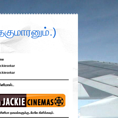
குமாரனும்.)
me
ckiesekar
ckiesekar
ினிமாஸ்..
சினிமா தகவல்களுக்கு..மேலே கிளிக்கவும்.