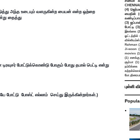
சினிமா 
CHENNAI
(4)
ஜெர்ம
எடுத்து அந்த உடையும் வளருகின்ற பையன் என்ற ஒற்றை 
மைதிலி
(
்று தைத்து 
கண்டிப்பா
(3)
ஜப்பான
போட்டி
(3)
இலங்கை
(
ஓட்டத்தில்
வில்லியம்ஸ்
Rahman
(
Ji-woon
(
movies
(1
(1)
எனக்கு
சூர்யா
(1)
நம்பிக்கை 
கற்றக்கொள்
போ.திரையர
புள்ளி வ
யே போட்டு  போஸ்ட் எல்லாம்  செய்து இருக்கின்றார்கள்.)
Popula