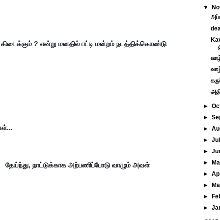
▼
No
அப்ப
dea
Kav
 கிடைக்கும் ? என்று மனதில் பட்டி மன்றம் நடத்திக்கொண்டு 
வாழ
வாழ
கரு
அதி
►
Oc
►
Se
ள்...
►
Au
►
Ju
►
Ju
►
M
தேய்ந்து, நாட்டுக்காக அற்பணிப்போடு வாழும் அவள் 
►
Ap
►
Ma
►
Fe
►
Ja