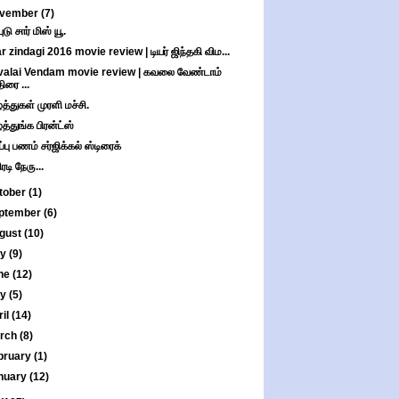
vember
(7)
ுடு சார் மிஸ் யூ.
r zindagi 2016 movie review | டியர் ஜிந்தகி விம...
alai Vendam movie review | கவலை வேண்டாம்
திரை ...
்த்துகள் முரளி மச்சி.
்த்துங்க பிரன்ட்ஸ்
ப்பு பணம் சர்ஜிக்கல் ஸ்டிரைக்
ரடி நேரு...
tober
(1)
ptember
(6)
gust
(10)
ly
(9)
ne
(12)
ay
(5)
ril
(14)
rch
(8)
bruary
(1)
nuary
(12)