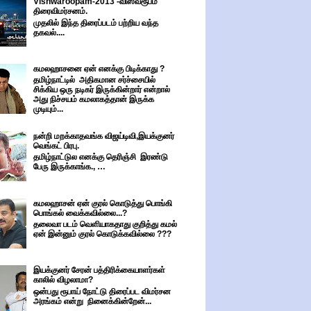
Vishwaroopam-2013 -விஸ்வரூபம்
திரைவிமர்சனம்.
முதலில் இந்த திரைப்படம் பற்றிய வந்த
தகவல்....
கமலஹாசனை ஏன் எனக்கு பிடிக்காது ?
தமிழ்நாட்டில் அதிகமான சர்ச்சையில்
சிக்கிய ஒரு நடிகர் இருக்கின்றார் என்றால்
அது நிச்சயம் கமலாகத்தான் இருக்க
முடியும்...
நன்றி மறக்காதவங்க விஜய்டிவி,இயக்குனர்
வெங்கட் பிரபு.
தமிழ்நாட்டுல எனக்கு தெரிஞ்சி இரண்டு
பேரு இருக்காங்க., …
கமலஹாசன் ஏன் குரல் கொடுத்து பொங்கி
பொங்கல் வைக்கவில்லை...?
தலைவா படம் வெளியாகதாது குறித்து கமல்
ஏன் இன்னும் குரல் கொடுக்கவில்லை ???
இயக்குனர் சேரன் பத்திரிக்கையாளர்கள்
காலில் விழலாமா?
ஒன்பது ரூபாய் நோட்டு திரைப்பட விமர்சன
அரங்கம் என்று நினைக்கின்றேன்...