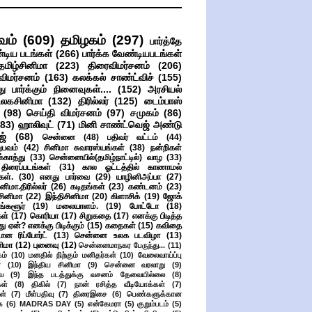
வம்
(609)
தமிழகம்
(297)
பார்த்தே
்டிய படங்கள்
(266)
பார்க்க வேண்டியபடங்கள்
தமிழ்சினிமா
(223)
திரைவிமர்சனம்
(206)
விமர்சனம்
(163)
கலக்கல் சாண்ட்விச்
(155)
ு பார்க்கும் நினைவுகள்....
(152)
அரசியல்
உலகசினிமா
(132)
திரில்லர்
(125)
டைம்பாஸ்
(98)
செய்தி விமர்சனம்
(97)
சமுகம்
(86)
(83)
ஹாலிவுட்
(71)
மினி சாண்ட்வெஜ் அண்டு
ஜ்
(68)
சென்னை
(48)
பதிவர் வட்டம்
(44)
பவம்
(42)
சினிமா சுவாரஸ்யங்கள்
(38)
நன்றிகள்
ுக்காத்து
(33)
சென்னையில்(தமிழ்நாட்டில்) வாழ
(33)
ிரைப்படங்கள்
(31)
கால ஓட்டத்தில் காணாமல்
ள்.
(30)
எனது பார்வை
(29)
யாழினிஅப்பா
(27)
ிமா.திரில்லர்
(26)
கடிதங்கள்
(23)
கண்டனம்
(23)
சினிமா
(22)
இந்திசினிமா
(20)
கிளாசிக்
(19)
ஜோக்
ங்களூர்
(19)
மலையாளம்.
(19)
போட்டோ
(18)
கள்
(17)
கொரியா
(17)
சிறுகதை
(17)
எனக்கு பிடித்த
து ஏன்? எனக்கு பிடிக்கும்
(15)
கதைகள்
(15)
கவிதை
ான ரிப்போர்ட்
(13)
சென்னை உலக படவிழா
(13)
னிமா
(12)
புனைவு
(12)
சென்னைமாநகர பேருந்து...
(11)
ம்
(10)
மனதில் நிற்கும் மனிதர்கள்
(10)
வேலைவாய்ப்பு
்
(10)
இந்திய சினிமா
(9)
சென்னை வரலாறு
(9)
ை
(9)
இந்த படத்துக்கு வசனம் தேவையில்லை
(8)
கள்
(8)
திகில்
(7)
நான் ரசித்த வீடியோக்கள்
(7)
ள்
(7)
மீள்பதிவு
(7)
திரைஇசை
(6)
பெண்களுக்கான
ை
(6)
MADRAS DAY
(5)
என்கேமரா
(5)
குறும்படம்
(5)