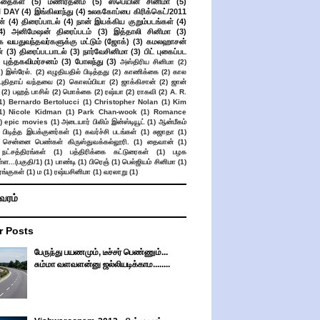
கதைகள்
(5)
மணிரத்னம்
(5)
ஸ்பெயின் சினிமா
(5)
 DAY
(4)
இங்கிலாந்து
(4)
உலககோப்பை கிரிக்கெட்/2011
ன்
(4)
திரைப்பாடல்
(4)
நான் இயக்கிய குறும்படங்கள்
(4)
4)
அனிமேஷன் திரைப்படம்
(3)
இத்தாலி சினிமா
(3)
க வயதுவந்தவர்களுக்கு மட்டும் (ஜோக்)
(3)
கமலஹாசன்
்
(3)
திரைப்படபாடல்
(3)
நார்வேசினிமா
(3)
பிட் புகைப்பட
புத்தகவிமர்சனம்
(3)
போலந்து
(3)
அஸ்திரிய சினிமா
(2)
2)
இஸ்ரேல்.
(2)
எழுதியதில் பிடித்தது
(2)
காணிக்கை
(2)
கால
 புதிதாய் வந்தவை
(2)
கொலம்பியா
(2)
ஜாக்கிசான்
(2)
ஜான்
(2)
பஹத் பாசில்
(2)
மொக்கை
(2)
ரஷ்யா
(2)
ராகவி
(2)
A. R.
1)
Bernardo Bertolucci
(1)
Christopher Nolan
(1)
Kim
1)
Nicole Kidman
(1)
Park Chan-wook
(1)
Romance
)
epic movies
(1)
அடையார் பிலிம் இன்ஸ்டியூட்
(1)
ஆன்மீகம்
 பிடித்த இயக்குனர்கள்
(1)
கவர்ச்சி படங்கள்
(1)
சுஜாதா
(1)
சென்னை பெண்கள் கிருஸ்துவக்கல்லூரி.
(1)
தைவான்
(1)
நட்சத்திரங்கள்
(1)
பத்திரிக்கை கட்டுரைகள்
(1)
பழக
ள...(பகுதி/1)
(1)
பாண்டி
(1)
பிரெஞ்
(1)
பெல்ஜியம் சினிமா
(1)
ங்குகள்
(1)
ம
(1)
ரஷ்யசினிமா
(1)
வரலாறு
(1)
ிவரம்
r Posts
பேருந்து பயணமும், டீச்சர் பெண்ணும்...
சும்மா வளவளன்னு ஜல்லியடிக்காம........