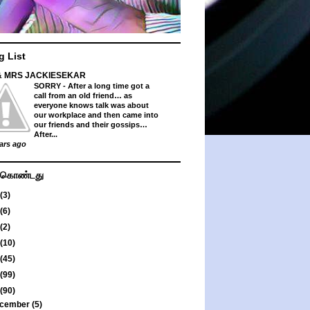
g List
& MRS JACKIESEKAR
SORRY
-
After a long time got a
call from an old friend… as
everyone knows talk was about
our workplace and then came into
our friends and their gossips…
After...
ars ago
து கொண்டது
(3)
(6)
(2)
(10)
(45)
(99)
(90)
cember
(5)