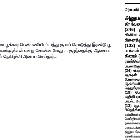
அலமாரி
அனுப
தீர வேண
(246)
சினிமா 
நினைத்த
உள்ள பூக்கார பெண்மணியிடம் பத்து ரூபாய் கொடுத்து இரண்டு பூ 
(132)
க்கொள்ளுங்கள் என்று சொன்ன போது ... குழந்தைக்கு  ஆசையா 
படங்கள்
கிரைம்
் நெகிழ்ச்சி அடைய செய்தார்...
நான்வெ
பயணஅனு
(34)
உப்ப
ஆக்ஷன் த
போனவைக
ஆங்கிலசின
தெலுங்கு
(19)
பெ
அறிவிப்பு
பாடல்.. அ
(13)
சூட
பிரெஞ்சி
என்விளக்க
செய்திகள
நகைச்சுவ
புகைபடங்
நிழற்படங்க
எச்சரிக்க