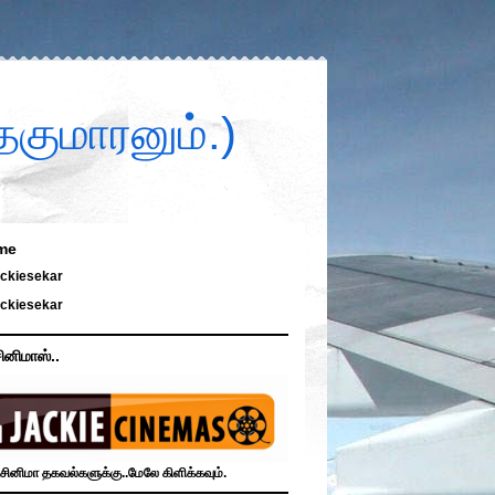
குமாரனும்.)
me
ckiesekar
ckiesekar
ினிமாஸ்..
சினிமா தகவல்களுக்கு..மேலே கிளிக்கவும்.