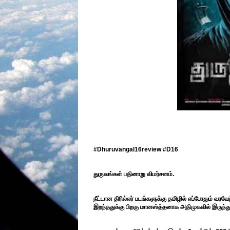
#Dhuruvangal16review #D16
துருவங்கள் பதினாறு விமர்சனம்.
நீட்டான திரில்லர் படங்களுக்கு தமிழில் எப்போதும் வ
இறந்ததுக்கு பிறகு மானஸ்த்தனாக அதிமுகவில் இருந்