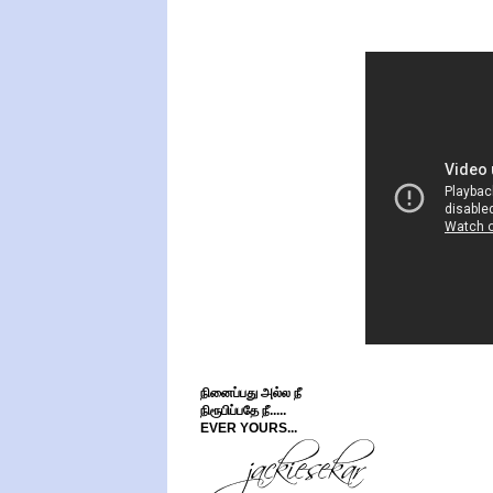
நினைப்பது அல்ல நீ
நிரூபிப்பதே நீ.....
EVER YOURS...