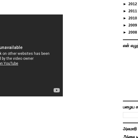
►
2012
►
2011
►
2010
►
2009
►
2008
என் எழு
பழைய ச
அலமாரி
அனுப