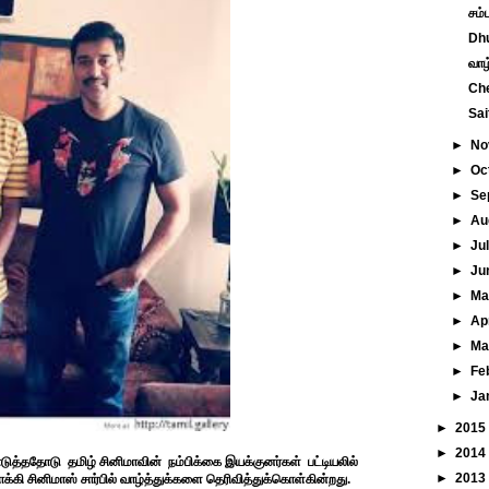
சம்
Dhu
வாழ
Che
Sai
►
No
►
Oc
►
Se
►
Au
►
Ju
►
Ju
►
M
►
Ap
►
Ma
►
Fe
►
Ja
►
2015
►
2014
டுத்ததோடு தமிழ் சினிமாவின் நம்பிக்கை இயக்குனர்கள் பட்டியலில்
►
2013
்கி சினிமாஸ் சார்பில் வாழ்த்துக்களை தெரிவித்துக்கொள்கின்றது.