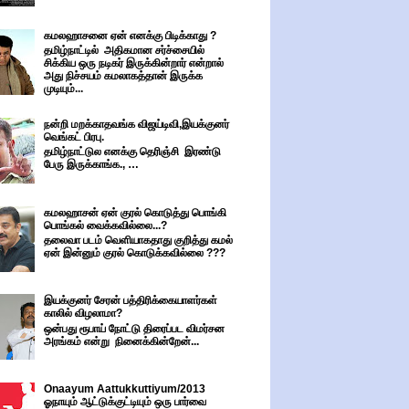
கமலஹாசனை ஏன் எனக்கு பிடிக்காது ?
தமிழ்நாட்டில் அதிகமான சர்ச்சையில்
சிக்கிய ஒரு நடிகர் இருக்கின்றார் என்றால்
அது நிச்சயம் கமலாகத்தான் இருக்க
முடியும்...
நன்றி மறக்காதவங்க விஜய்டிவி,இயக்குனர்
வெங்கட் பிரபு.
தமிழ்நாட்டுல எனக்கு தெரிஞ்சி இரண்டு
பேரு இருக்காங்க., …
கமலஹாசன் ஏன் குரல் கொடுத்து பொங்கி
பொங்கல் வைக்கவில்லை...?
தலைவா படம் வெளியாகதாது குறித்து கமல்
ஏன் இன்னும் குரல் கொடுக்கவில்லை ???
இயக்குனர் சேரன் பத்திரிக்கையாளர்கள்
காலில் விழலாமா?
ஒன்பது ரூபாய் நோட்டு திரைப்பட விமர்சன
அரங்கம் என்று நினைக்கின்றேன்...
Onaayum Aattukkuttiyum/2013
ஓநாயும் ஆட்டுக்குட்டியும் ஒரு பார்வை