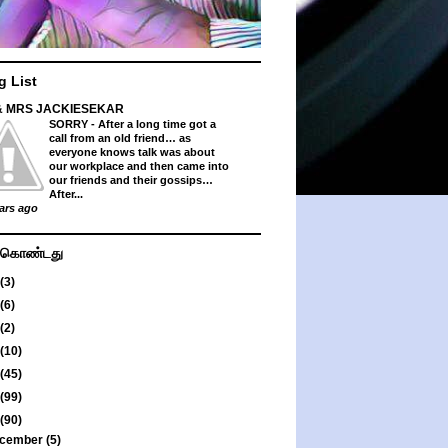
g List
& MRS JACKIESEKAR
SORRY
-
After a long time got a
call from an old friend… as
everyone knows talk was about
our workplace and then came into
our friends and their gossips…
After...
ars ago
து கொண்டது
(3)
(6)
(2)
(10)
(45)
(99)
(90)
cember
(5)