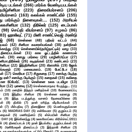
்டிய படங்கள்
(266)
பார்க்க வேண்டியபடங்கள்
தமிழ்சினிமா
(223)
திரைவிமர்சனம்
(206)
விமர்சனம்
(163)
கலக்கல் சாண்ட்விச்
(155)
ு பார்க்கும் நினைவுகள்....
(152)
அரசியல்
உலகசினிமா
(132)
திரில்லர்
(125)
டைம்பாஸ்
(98)
செய்தி விமர்சனம்
(97)
சமுகம்
(86)
(83)
ஹாலிவுட்
(71)
மினி சாண்ட்வெஜ் அண்டு
ஜ்
(68)
சென்னை
(48)
பதிவர் வட்டம்
(44)
பவம்
(42)
சினிமா சுவாரஸ்யங்கள்
(38)
நன்றிகள்
ுக்காத்து
(33)
சென்னையில்(தமிழ்நாட்டில்) வாழ
(33)
ிரைப்படங்கள்
(31)
கால ஓட்டத்தில் காணாமல்
ள்.
(30)
எனது பார்வை
(29)
யாழினிஅப்பா
(27)
ிமா.திரில்லர்
(26)
கடிதங்கள்
(23)
கண்டனம்
(23)
சினிமா
(22)
இந்திசினிமா
(20)
கிளாசிக்
(19)
ஜோக்
ங்களூர்
(19)
மலையாளம்.
(19)
போட்டோ
(18)
கள்
(17)
கொரியா
(17)
சிறுகதை
(17)
எனக்கு பிடித்த
து ஏன்? எனக்கு பிடிக்கும்
(15)
கதைகள்
(15)
கவிதை
ான ரிப்போர்ட்
(13)
சென்னை உலக படவிழா
(13)
னிமா
(12)
புனைவு
(12)
சென்னைமாநகர பேருந்து...
(11)
ம்
(10)
மனதில் நிற்கும் மனிதர்கள்
(10)
வேலைவாய்ப்பு
்
(10)
இந்திய சினிமா
(9)
சென்னை வரலாறு
(9)
ை
(9)
இந்த படத்துக்கு வசனம் தேவையில்லை
(8)
கள்
(8)
திகில்
(7)
நான் ரசித்த வீடியோக்கள்
(7)
ள்
(7)
மீள்பதிவு
(7)
திரைஇசை
(6)
பெண்களுக்கான
ை
(6)
MADRAS DAY
(5)
என்கேமரா
(5)
குறும்படம்
(5)
கதைகள்
(5)
மணிரத்னம்
(5)
ஸ்பெயின் சினிமா
(5)
 DAY
(4)
இங்கிலாந்து
(4)
உலககோப்பை கிரிக்கெட்/2011
ன்
(4)
திரைப்பாடல்
(4)
நான் இயக்கிய குறும்படங்கள்
(4)
4)
அனிமேஷன் திரைப்படம்
(3)
இத்தாலி சினிமா
(3)
க வயதுவந்தவர்களுக்கு மட்டும் (ஜோக்)
(3)
கமலஹாசன்