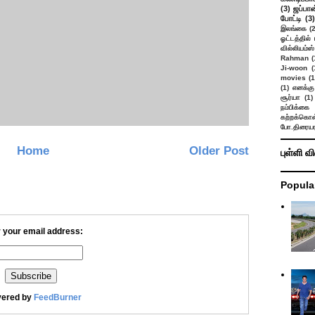
(3)
ஜப்பான
போட்டி
(3)
இலங்கை
(
ஓட்டத்தில்
வில்லியம்ஸ்
Rahman
(
Ji-woon
(
movies
(1
(1)
எனக்கு
சூர்யா
(1)
நம்பிக்கை 
கற்றக்கொள்
போ.திரையர
Home
Older Post
புள்ளி வ
Popula
 your email address:
vered by
FeedBurner