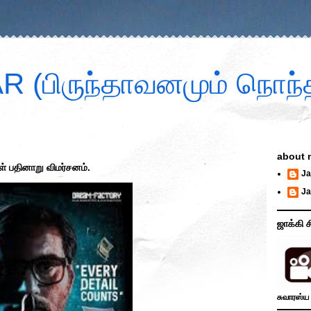
 (பிருந்தாவனமும் நொந்த
about 
் பதினாறு விமர்சனம்.
Ja
Ja
ஜாக்கி ச
சுவாரஸ்ய 