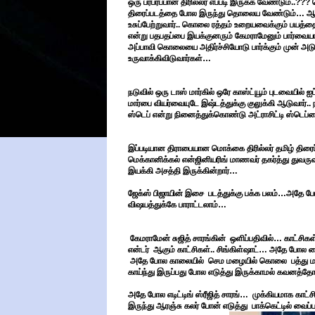
ஒரு பரபரப்பான திரில்லர் எப்படி இருக்க வேண்டும்..???
திரைப்படத்தை போல இருந்து தொலைய வேண்டும்… ஆனால்
உசுப்பேற்றுவார்.. கொலை ரத்தம் உறையவைக்கும் பயத்
என்று பதபதப்பை இயக்குனரும் கேமராமேனும் பார்வையா
அப்பாவி கொலையை அதிர்ச்சியோடு பார்க்கும் முன் அடு
உருவாக்கிவிடுவார்கள்…
நடுவில் ஒரு டாஸ் மார்கில் ஒரே காஸ்ட்யூம் புடவையில்
மார்பை வியர்வையுடே இஷ்டத்துக்கு குலுக்கி ஆடுவார்.. 
ஸ்டெப் என்று நினைத்துக்கொண்டு அட்ராசிட்டி ஸ்டெப
இப்படியான திராபையான மொக்கை திரில்லர் தமிழ் திரை
மெக்கானிக்கல் என்ஜினியரிங் மாணவர் தகர்த்து துவருவங
இயக்கி அசத்தி இருக்கின்றார்…
ஜேக்ஸ் பிஜாயின் இசை படத்துக்கு பக்க பலம்…அதே போ
விஷயத்துக்கே பாராட்டலாம்…
கேமராமேன் சுஜித் சாரங்கின் ஒளிப்பதிவில்… காட்ச
என்டர் ஆகும் காட்சிகள்.. சிங்கிள்ஷாட்… அதே போல வை
அதே போல காலையில் செம மழையில் கொலை பத்து மணிக்
காய்ந்து இருப்பது போல எடுத்து இருக்காமல் கவனத்தோ
அதே போல எடிட்டிங் ஸ்ரீஜித் சாரங்… முக்கியமாக காட்சி
இருந்து ஆரஞ்சு கலர் போன் எடுத்து பாக்கெட்டில் வை