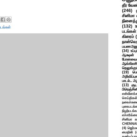
தீர வேண
(246)
சினிமா 
நினைத்த
(132)
படங்கள்
படங்கள்
கிரைம்
நான்வெ
பயணஅனு
(34)
உப்ப
ஆக்ஷன் த
போனவைக
ஆங்கிலசின
தெலுங்கு
(19)
பெ
அறிவிப்பு
பாடல்.. அ
(13)
சூட
பிரெஞ்சி
என்விளக்க
செய்திகள
நகைச்சுவ
புகைபடங்
நிழற்படங்க
எச்சரிக்க
சினிமா 
CHENNAI
(4)
ஜெர்ம
மைதிலி
(
கண்டிப்பா