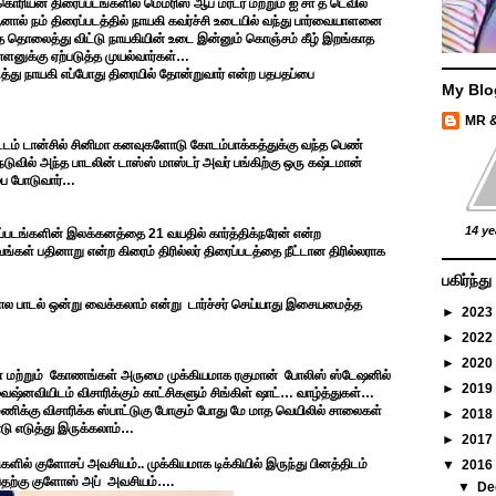
 கொரியன் திரைப்படங்களில் மெமரிஸ் ஆப் மர்டர் மற்றும் ஐ சா த டெவில்
 நம் திரைப்படத்தில் நாயகி கவர்ச்சி உடையில் வந்து பார்வையாளனை
தை தொலைத்து விட்டு நாயகியின் உடை இன்னும் கொஞ்சம் கீழ் இறங்காத
ளனுக்கு ஏற்படுத்த முயல்வார்கள்…
த்து நாயகி எப்போது திரையில் தோன்றுவார் என்ற பதபதப்பை
My Blo
MR 
 ஐட்டம் டான்சில் சினிமா கனவுகளோடு கோடம்பாக்கத்துக்கு வந்த பெண்
நடுவில் அந்த பாடலின் டாஸ்ஸ் மாஸ்டர் அவர் பங்கிற்கு ஒரு கஷ்டமான்
்பை போடுவார்…
14 ye
ப்படங்களின் இலக்கனத்தை 21 வயதில் கார்த்திக்நரேன் என்ற
்கள் பதினாறு என்ற கிரைம் திரில்லர் திரைப்படத்தை நீட்டான திரில்லராக
பகிர்ந்
ல பாடல் ஒன்று வைக்கலாம் என்று டார்ச்சர் செய்யாது இசையமைத்த
►
2023
►
2022
►
2020
ிகள் மற்றும் கோணங்கள் அருமை முக்கியமாக ரகுமான் போலிஸ் ஸ்டேஷனில்
►
2019
ஷ்னவியிடம் விசாரிக்கும் காட்சிகளும் சிங்கிள் ஷாட்… வாழ்த்துகள்…
கு விசாரிக்க ஸ்பாட்டுகு போகும் போது மே மாத வெயிலில் சாலைகள்
►
2018
டு எடுத்து இருக்கலாம்…
►
2017
களில் குளோசப் அவசியம்.. முக்கியமாக டிக்கியில் இருந்து பினத்திடம்
▼
2016
ப்பதற்கு குளோஸ் அப் அவசியம்….
▼
De