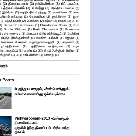
்
(3)
திரைப்படபாடல்
(3)
நார்வேசினிமா
(3)
பிட் புகைப்பட
புத்தகவிமர்சனம்
(3)
போலந்து
(3)
அஸ்திரிய சினிமா
(2)
2)
இஸ்ரேல்.
(2)
எழுதியதில் பிடித்தது
(2)
காணிக்கை
(2)
கால
 புதிதாய் வந்தவை
(2)
கொலம்பியா
(2)
ஜாக்கிசான்
(2)
ஜான்
(2)
பஹத் பாசில்
(2)
மொக்கை
(2)
ரஷ்யா
(2)
ராகவி
(2)
A. R.
1)
Bernardo Bertolucci
(1)
Christopher Nolan
(1)
Kim
1)
Nicole Kidman
(1)
Park Chan-wook
(1)
Romance
)
epic movies
(1)
அடையார் பிலிம் இன்ஸ்டியூட்
(1)
ஆன்மீகம்
 பிடித்த இயக்குனர்கள்
(1)
கவர்ச்சி படங்கள்
(1)
சுஜாதா
(1)
சென்னை பெண்கள் கிருஸ்துவக்கல்லூரி.
(1)
தைவான்
(1)
நட்சத்திரங்கள்
(1)
பத்திரிக்கை கட்டுரைகள்
(1)
பழக
ள...(பகுதி/1)
(1)
பாண்டி
(1)
பிரெஞ்
(1)
பெல்ஜியம் சினிமா
(1)
ங்குகள்
(1)
ம
(1)
ரஷ்யசினிமா
(1)
வரலாறு
(1)
ிவரம்
r Posts
பேருந்து பயணமும், டீச்சர் பெண்ணும்...
சும்மா வளவளன்னு ஜல்லியடிக்காம........
Vishwaroopam-2013 -விஸ்வரூபம்
திரைவிமர்சனம்.
முதலில் இந்த திரைப்படம் பற்றிய வந்த
தகவல்....