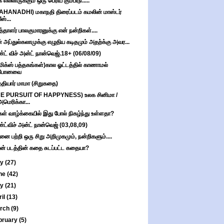
 எல்லாருக்கும் ஒரு பெரிய கும்பிடு.....
AHANADHI) மகாநதி திரைப்படம் கமலின் மாஸ்டர்
ீஸ்...
த்தாளர் பாலகுமாரனுக்கு என் நன்றிகள்....
் அப்துல்கலாமுக்கு எழுதிய கடிதமும் அதற்க்கு அவர...
்ட் விச் அன்ட் நான்வெஜ்.18+ (06/08/09)
மிக்ஸ் பத்தகங்கள்)கால ஓட்டத்தில் காணாமல்
போனவை
்தியார் மாமா (சிறுகதை)
HE PURSUIT OF HAPPYNESS) உலக சினிமா /
அமெரிக்கா...
கள் வாழ்க்கையில் இது போல் நிகழ்ந்து உள்ளதா?
்ட்விச் அன்ட் நான்வெஜ் (03,08,09)
னை பற்றி ஒரு சிறு அறிமுகமும், நன்றிகளும்....
் படத்தின் கதை சுடப்பட்ட கதையா?
ly
(27)
ne
(42)
ay
(21)
ril
(13)
rch
(9)
bruary
(5)