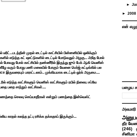
►
Ja
►
2008
என் எழு
ீரிட்...படத்தின் முதல் டைட்டில் காட்சியில் பின்னனியில் ஒலிக்கும்
ல் எடுத்த கட் ஷாட்டுகளில் டைட்டில் போடுவதும் அழகு... அதே போல்
 போவது போல் காட்சியில் தண்ணீ்ரில் இருந்து ஜும் பேக் ஆகி வெனிஸ்
 கீழே வரும் போது பணி மலையில் போகும் வேனை மெர்ஜ் கட்டிங்கில் பல
 இருவரையும் பாராட்டலாம்.. முக்கியமாக டைட்டில் ஒர்க் அருமை....
ல் எடுத்த காட்சிகளும் வெனிஸ் காட்சிகளும் ரயில் நிலைய சப்வே
ை பறை சாற்றும் காட்சிகள்....
பழைய ச
் பணத்தை செலவு செய்யாதீர்கள் என்றும் பணத்தை இன்வெஸ்ட்
அலமாரி
லிய காதல் கலந்த நட்பு ரசிக்க தக்கதாய் இருக்கும்...
அனுப
தீர வேண
(246)
சினிமா 