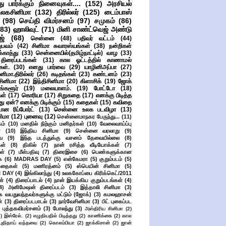
ு பார்க்கும் நினைவுகள்....
(152)
அரசியல்
உலகசினிமா
(132)
திரில்லர்
(125)
டைம்பாஸ்
(98)
செய்தி விமர்சனம்
(97)
சமுகம்
(86)
(83)
ஹாலிவுட்
(71)
மினி சாண்ட்வெஜ் அண்டு
ஜ்
(68)
சென்னை
(48)
பதிவர் வட்டம்
(44)
பவம்
(42)
சினிமா சுவாரஸ்யங்கள்
(38)
நன்றிகள்
ுக்காத்து
(33)
சென்னையில்(தமிழ்நாட்டில்) வாழ
(33)
ிரைப்படங்கள்
(31)
கால ஓட்டத்தில் காணாமல்
ள்.
(30)
எனது பார்வை
(29)
யாழினிஅப்பா
(27)
ிமா.திரில்லர்
(26)
கடிதங்கள்
(23)
கண்டனம்
(23)
சினிமா
(22)
இந்திசினிமா
(20)
கிளாசிக்
(19)
ஜோக்
ங்களூர்
(19)
மலையாளம்.
(19)
போட்டோ
(18)
கள்
(17)
கொரியா
(17)
சிறுகதை
(17)
எனக்கு பிடித்த
து ஏன்? எனக்கு பிடிக்கும்
(15)
கதைகள்
(15)
கவிதை
ான ரிப்போர்ட்
(13)
சென்னை உலக படவிழா
(13)
னிமா
(12)
புனைவு
(12)
சென்னைமாநகர பேருந்து...
(11)
ம்
(10)
மனதில் நிற்கும் மனிதர்கள்
(10)
வேலைவாய்ப்பு
்
(10)
இந்திய சினிமா
(9)
சென்னை வரலாறு
(9)
ை
(9)
இந்த படத்துக்கு வசனம் தேவையில்லை
(8)
கள்
(8)
திகில்
(7)
நான் ரசித்த வீடியோக்கள்
(7)
ள்
(7)
மீள்பதிவு
(7)
திரைஇசை
(6)
பெண்களுக்கான
ை
(6)
MADRAS DAY
(5)
என்கேமரா
(5)
குறும்படம்
(5)
கதைகள்
(5)
மணிரத்னம்
(5)
ஸ்பெயின் சினிமா
(5)
 DAY
(4)
இங்கிலாந்து
(4)
உலககோப்பை கிரிக்கெட்/2011
ன்
(4)
திரைப்பாடல்
(4)
நான் இயக்கிய குறும்படங்கள்
(4)
4)
அனிமேஷன் திரைப்படம்
(3)
இத்தாலி சினிமா
(3)
க வயதுவந்தவர்களுக்கு மட்டும் (ஜோக்)
(3)
கமலஹாசன்
்
(3)
திரைப்படபாடல்
(3)
நார்வேசினிமா
(3)
பிட் புகைப்பட
புத்தகவிமர்சனம்
(3)
போலந்து
(3)
அஸ்திரிய சினிமா
(2)
2)
இஸ்ரேல்.
(2)
எழுதியதில் பிடித்தது
(2)
காணிக்கை
(2)
கால
 புதிதாய் வந்தவை
(2)
கொலம்பியா
(2)
ஜாக்கிசான்
(2)
ஜான்