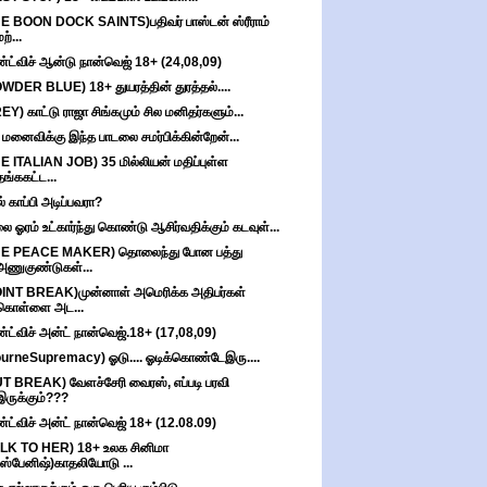
E BOON DOCK SAINTS)பதிவர் பாஸ்டன் ஸ்ரீராம்
ற்...
்ட்விச் ஆன்டு நான்வெஜ் 18+ (24,08,09)
WDER BLUE) 18+ துயரத்தின் துரத்தல்....
EY) காட்டு ராஜா சிங்கமும் சில மனிதர்களும்...
 மனைவிக்கு இந்த பாடலை சமர்பிக்கின்றேன்...
E ITALIAN JOB) 35 மில்லியன் மதிப்புள்ள
தங்ககட்ட...
் காப்பி அடிப்பவரா?
ை ஓரம் உட்கார்ந்து கொண்டு ஆசிர்வதிக்கும் கடவுள்...
HE PEACE MAKER) தொலைந்து போன பத்து
அணுகுண்டுகள்...
INT BREAK)முன்னாள் அமெரிக்க அதிபர்கள்
கொள்ளை அட...
்ட்விச் அன்ட் நான்வெஜ்.18+ (17,08,09)
urneSupremacy) ஓடு.... ஓடிக்கொண்டேஇரு....
T BREAK) வேளச்சேரி வைரஸ், எப்படி பரவி
இருக்கும்???
்ட்விச் அன்ட் நான்வெஜ் 18+ (12.08.09)
LK TO HER) 18+ உலக சினிமா
(ஸ்பேனிஷ்)காதலியோடு ...