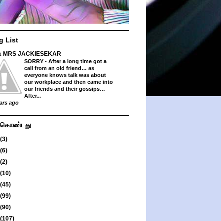
g List
& MRS JACKIESEKAR
SORRY
-
After a long time got a
call from an old friend… as
everyone knows talk was about
our workplace and then came into
our friends and their gossips…
After...
ars ago
து கொண்டது
(3)
(6)
(2)
(10)
(45)
(99)
(90)
(107)