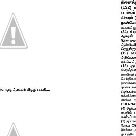
நினைத்த
(132)
படங்கள்
கிரைம்
நான்வெ
பயணஅனு
(34)
உப்ப
ஆக்ஷன் த
போனவைக
ஆங்கிலசின
தெலுங்கு
(19)
பெ
அறிவிப்பு
பாடல்.. அ
(13)
சூட
பிரெஞ்சி
என்விளக்க
செய்திகள
நகைச்சுவ
புகைபடங்
eron ஒரு ஆஸ்கார் விருது நாயகி....
நிழற்படங்க
எச்சரிக்க
சினிமா 
CHENNAI
(4)
ஜெர்ம
மைதிலி
(
கண்டிப்பா
(3)
ஜப்பான
போட்டி
(3)
இலங்கை
(
ஓட்டத்தில்