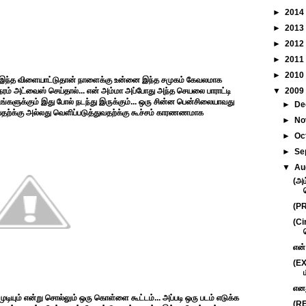
►
2014
►
2013
►
2012
►
2011
►
2010
.. இந்த விளையாட்டுதான் நாளைக்கு உன்னை இந்த சமுகம் கேவலமாக
ேரம் அட்வைஸ் செய்தால்... என் அம்மா அப்போது அந்த செயலை பாராட்டி
▼
2009
 உங்களுக்கும் இது போல் நடந்து இருக்கும்... ஒரு சின்ன பென்சிலையாவது
►
De
ொல்வதற்க்கு அல்லது வெளிப்படுத்துவதற்க்கு கூச்சம் காரணணமாக
►
No
►
Oc
►
Se
▼
Au
(அம
(PR
(Ci
என்
(EX
எனத
ுடியும் என்று சொல்லும் ஒரு கொள்ளை கூட்டம்... அப்படி ஒரு படம் எடுக்க
(RE