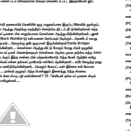
 அது என்ன படம் ரசிகர்களால் மிகவும் கொண்டாடபட்ட இத்தாலியன் ஜாப்
(TH
ம
சாண
(PO
) தலமையில் வெனிசில் ஒரு பாதுகாப்பான இரும்பு பிரோவில் தூங்கும்,
ித்து அதற்க்கு சுதந்திரம் கொடுக்க திட்டம் தீட்டுகின்றார்கள் எந்த
(PR
 கட்டிகளை மிக சாதூர்யமாக கொள்ளை அடித்து விடுகின்றார்கள்...ஜான்
என்
er (Mark Wahlberg) என்பவனை ரொம்பவும் பிடிக்கும்.. அவனிடம் வயது
ுபவர்... அவருக்கு ஒரே ஒருமகள் இருக்கின்றாள்Stella Bridger
(TH
ின்றார்.... கொள்ளை அடித்து விட்டு போகும் போது அவர் குழுவில்
த தங்க கட்டிகள் அனைத்தையும் கொள்ளை அடிக்க முயல தடுக்க வந்த John
கமல
 நடக்கும் இந்த சண்டையில் மற்றவர்களோடு அந்த வேன் ஆற்றில் கவிழ
சால
ீவ் எல்லா தங்ககட்டிகயோடு எஸ்கேப் ஆகின்றான்... உயிர் பிழைத்த நாலு
ை கண்டுபிடிக்கின்றனர்.. அவளும் லேசுபட்டவள் இல்லை கார் வேமாக
(T
ாலி.... நால்வர் குழுவும் அந்த பெண்ணும் இனைந்து அந்த ஸ்டீவை
லா எப்படி பழி வாங்கினாள்? 35 ில்லியன் தங்க கட்டிகளை ஸ்டிவ்
(PO
ிழுங்கள்....
சாண
(Bo
(OU
சாண
(TA