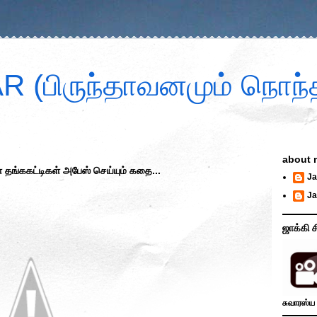
 (பிருந்தாவனமும் நொந்த
about 
 தங்ககட்டிகள் அபேஸ் செய்யும் கதை...
Ja
Ja
ஜாக்கி ச
சுவாரஸ்ய 