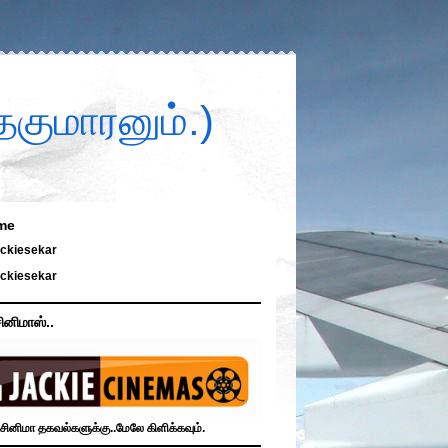
குமாரனும்.)
me
ckiesekar
ckiesekar
ினிமாஸ்..
சினிமா தகவல்களுக்கு..மேலே கிளிக்கவும்.