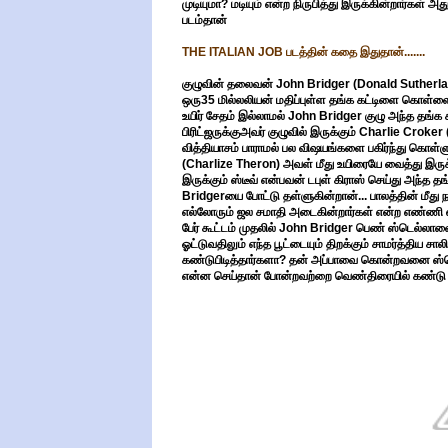
முடியுமா? மடியும் என்ற நிருபித்து இருக்கின்றார்கள்
படம்தான்
THE ITALIAN JOB படத்தின் கதை இதுதான்.......
குழுவின் தலைவன் John Bridger (Donald Sutherland
ஒரு35 மில்லலியன் மதிப்புள்ள தங்க கட்டிளை கொள்ளை அட
உயிர் சேதம் இல்லாமல் John Bridger குழு அந்த தங்க
பிரிட்ஜருக்குஅவர் குழுவில் இருக்கும் Charlie Crok
வித்தியாசம் பாராமல் பல விஷயங்களை பகிர்ந்து கொள்ள
(Charlize Theron) அவள் மீது உயிரையே வைத்து இருக்க
இருக்கும் ஸ்டீவ் என்பவன் டபுள் கிராஸ் செய்து அந்
Bridgerயை போட்டு தள்ளுகின்றான்... பாலத்தின் மீது
எல்லோரும் ஜல சமாதி அடைகின்றார்கள் என்ற எண்ணி ஸ்ட
பேர் கூட்டம் முதலில் John Bridger பெண் ஸ்டெல்லாவ
ஓட்டுவதிலும் எந்த பூட்டையும் திறக்கும் சாமர்த்திய ச
கண்டுபிடித்தார்களா? தன் அப்பாவை கொன்றவனை ஸ்டெல்
என்ன செய்தான் போன்றவற்றை வெண்திரையில் கண்டு மக