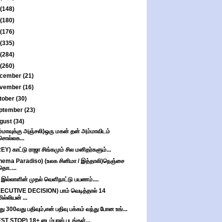
(148)
(180)
(176)
(335)
(284)
(260)
cember
(21)
vember
(16)
tober
(30)
ptember
(23)
gust
(34)
்மாவுக்கு அஞ்சலி)ஒரு மகன் தன் அம்மாவிடம்
சொல்லக...
EY) காட்டு ராஜா சிங்கமும் சில மனிதர்களும்...
nema Paradiso) (உலக சினிமா / இத்தாலி)நெஞ்சை
தொட...
 இல்லாளின் முதல் வெளிநாட்டு பயணம்....
ECUTIVE DECISION) பாம் வெடித்தால் 14
மில்லியன் ...
ு 300வது பதிவும்,என் பதிவு பக்கம் வந்து போன உங்...
ST STOP) 18+ டைம்பாஸ் படங்கள்...