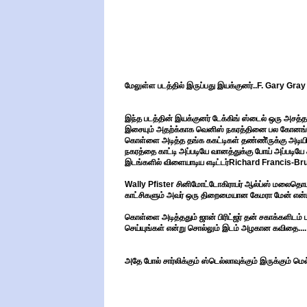
மேலுள்ள படத்தில் இருப்பது இயக்குனர்..F. Gary Gray
இந்த படத்தின் இயக்குனர் டேக்கிங் ஸ்டைல் ஒரு அசத்தல் ட
இசையும் அதற்க்காக வெனிஸ் நகரத்தினை பல கோனங்களி
கொள்ளை அடித்த தங்க ககட்டிகள் தண்ணீ்ருக்கு அடியில்
நகரத்தை காட்டி அப்படியே வானத்துக்கு போய் அப்படியே
இடங்களில் விளையாடிய எடிட்டர்Richard Francis-Bruce
Wally Pfister சினிமோட்டோகிராபர் ஆல்ப்ஸ் மலைதொடரி
காட்சிகளும் அவர் ஒரு திறைமையான கேமரா மேன் என்பத
கொள்ளை அடித்ததும் ஜான் பிரிட்ஜர் தன் சகாக்களிடம
செய்யுங்கள் என்று சொல்லும் இடம் அழகான கவிதை....
அதே போல் சார்லிக்கும் ஸ்டெல்லாவுக்கும் இருக்கும் மெல்