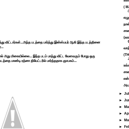
உங்க
( M
ப
எழு
நான
சாண
(கா
த்து விட்டார்கள்...அந்த படத்தை பார்த்து இன்ஸ்பயர் ஆகி இந்த படத்தினை
...
வாத
(T
ால் அது மிகையில்லை... இந்த படம் பாத்து விட்ட வேளவரும் போது ஒரு
 படத்தை பாண்டி ரத்னா தியேட்டரில் பார்த்ததாக ஞாபகம்...
உங்
சாண
என்
அயன
►
Ju
►
Ju
►
M
►
Ap
►
Ma
►
Fe