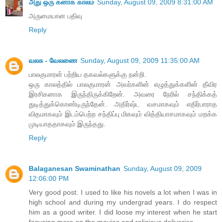
அது ஒரு கனாக் காலம்
Sunday, August 09, 2009 8:31:00 AM
அருமையான பதிவு
Reply
வலசு - வேலணை
Sunday, August 09, 2009 11:35:00 AM
பாலகுமாரன் பற்றிய தகவல்களுக்கு நன்றி.
ஒரு காலத்தில் பாலகுமாரன் அவர்களின் எழுத்துக்களின் தீவிர
இரசிகனாக இருந்திருக்கிறேன். அவரை நேரில் சந்திக்கத்
துடித்துக்கொண்டிருந்தேன். அதிர்ஷ்ட வசமாகவும் எதிர்பாராத
விதமாகவும் இடம்பெற்ற சந்திப்பு மிகவும் வித்தியாசமாகவும் மறக்க
முடியாததாகவும் இருந்தது.
Reply
Balaganesan Swaminathan
Sunday, August 09, 2009
12:06:00 PM
Very good post. I used to like his novels a lot when I was in
high school and during my undergrad years. I do respect
him as a good writer. I did loose my interest when he start
focusing more on the movies and religious deliveries.