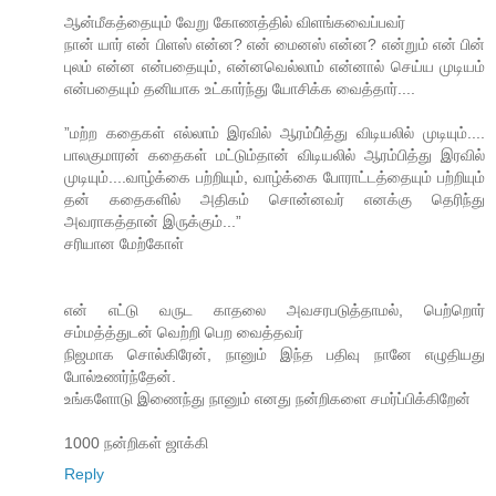
ஆன்மீகத்தையும் வேறு கோணத்தில் விளங்கவைப்பவர்
நான் யார் என் பிளஸ் என்ன? என் மைனஸ் என்ன? என்றும் என் பின்
புலம் என்ன என்பதையும், என்னவெல்லாம் என்னால் செய்ய முடியம்
என்பதையும் தனியாக உட்கார்ந்து யோசிக்க வைத்தார்....
”மற்ற கதைகள் எல்லாம் இரவில் ஆரம்பி்த்து விடியலில் முடியும்....
பாலகுமாரன் கதைகள் மட்டும்தான் விடியலில் ஆரம்பித்து இரவில்
முடியும்....வாழ்க்கை பற்றியும், வாழ்க்கை போராட்டத்தையும் பற்றியும்
தன் கதைகளில் அதிகம் சொன்னவர் எனக்கு தெரிந்து
அவராகத்தான் இருக்கும்...”
சரியான மேற்கோள்
என் எட்டு வருட காதலை அவசரபடுத்தாமல், பெற்றொர்
சம்மத்த்துடன் வெற்றி பெற வைத்தவர்
நிஜமாக சொல்கிரேன், நானும் இந்த பதிவு நானே எழுதியது
போல்உணர்ந்தேன்.
உங்களோடு இணைந்து நானும் எனது நன்றிகளை சமர்ப்பிக்கிறேன்
1000 நன்றிகள் ஜாக்கி
Reply