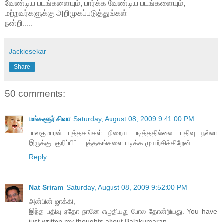
வேண்டிய படங்களையும், பார்க்க வேண்டிய படங்களையும்,
மற்றவர்களுக்கு அறிமுகப்படுத்துங்கள்
நன்றி.....
Jackiesekar
Share
50 comments:
மங்களூர் சிவா
Saturday, August 08, 2009 9:41:00 PM
பாலகுமாரன் புத்தகங்கள் நிறைய படித்ததில்லை. பதிவு நல்லா
இருக்கு. குறிப்பிட்ட புத்தகங்களை படிக்க முயற்சிக்கிறேன்.
Reply
Nat Sriram
Saturday, August 08, 2009 9:52:00 PM
அன்பின் ஜாக்கி,
இந்த பதிவு ஏதோ நானே எழுதியது போல தோன்றியது. You have
just written my thoughts about Balakumaran.