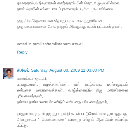
ஏறாததால்,அறிவுரைகள் கசந்ததால் பின் தொடர முடியவில்லை.
நான் அவரின் எல்லா படைப்புகளையும் படிக்க முடியவில்லை.
ஒரு சில அருமையான தொகுப்புகள் வைத்துள்ளேன்.
ஒரு ஏகலைவனை போல நானும் அவருக்கு கடன் பட்டவன் தான்.
voted in tamilish/tamilmanam aswell
Reply
சி.வேல்
Saturday, August 08, 2009 11:03:00 PM
வணக்கம் ஜாக்கி,
பாலகுமாரன், எழுத்தாளர்கள், என் வாழ்வ்வை மாற்றமுடியும்
என்பதை உணரவைத்தவர், வாழ்க்கையில் நிஜ மனிதர்களை
புரியவைத்தவர்,
நம்மை நாமே உணர வேண்டும் என்பதை புரியவைத்தவர்,
நானும் வாழ் நாள் முழுதும் நன்றி கடன் பட்டுளேன் பால குமாரனுக்கு
அவருடைய “ பெண்ணாசை” வரலாறு மற்றும் ஆன்மீகம் சம்மந்த
பட்ட்து,