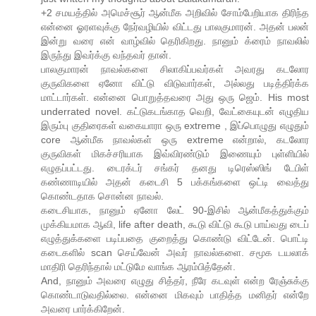
+2 சமயத்தில் அமெச்சூர் ஆன்மீக அறிவில் சோம்பேறியாக திரிந்த
என்னை ஓரளவுக்கு நேர்வழியில் விட்டது பாலகுமாரன். அதன் பலன்
இன்று வரை என் வாழ்வில் தெரிகிறது. நானும் க்ரைம் நாவலில்
இருந்து இவர்க்கு வந்தவர் தான்.
பாலகுமாரன் நாவல்களை சிலாகிப்பவர்கள் அவரது கடலோர
குருவிகளை ஏனோ விட்டு விடுவார்கள், அல்லது படித்திர்க்க
மாட்டார்கள். என்னை பொறுத்தவரை அது ஒரு ஜெம். His most
underrated novel. கட்டுகடங்காத வெறி, வேட்கையுடன் எழுதிய
இரும்பு குதிரைகள் வகையாரா ஒரு extreme , இப்பொழுது எழுதும்
core ஆன்மீக நாவல்கள் ஒரு extreme என்றால், கடலோர
குருவிகள் மிகச்சரியாக இவ்விரண்டும் இணையும் புள்ளியில்
எழுதப்பட்டது. டைரக்டர் சங்கர் தனது டிரெஸ்ஸிங் டேபிள்
கண்ணாடியில் அதன் கடைசி 5 பக்கங்களை ஒட்டி வைத்து
கொண்டதாக சொன்ன நாவல்.
கடைசியாக, நானும் ஏனோ லேட் 90-இசில் ஆன்மீகத்துக்கும்
முக்கியமாக ஆவி, life after death, கூடு விட்டு கூடு பாய்வது டைப்
எழுத்துக்களை படிப்பதை குறைத்து கொண்டு விட்டேன். பொட்டி
கடைகளில் scan செய்வேன் அவர் நாவல்களை. சமூக டயலாக்
மாதிரி தெரிந்தால் மட்டுமே வாங்க ஆரம்பித்தேன்.
And, நானும் அவரை எழுது சித்தர், நீரே கடவுள் என்ற ரேஞ்சுக்கு
கொண்டாடுவதில்லை. என்னை மிகவும் பாதித்த மனிதர் என்றே
அவரை பார்க்கிறேன்.