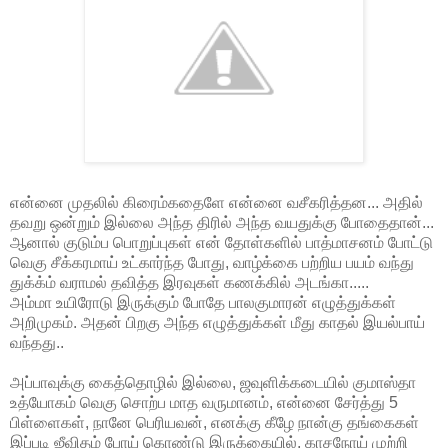
என்னை முதலில் கிரைம்கதைளே என்னை வசீகரித்தன... அதில்
தவறு ஒன்றும் இல்லை அந்த திரில் அந்த வயதுக்கு போதைதான்...
ஆனால் குடும்ப பொறுப்புகள் என் தோள்களில் பாத்மாசனம் போட்டு
வெகு சீக்கரமாய் உட்கார்ந்த போது, வாழ்க்கை பற்றிய பயம் வந்து
துக்க்ம் வராமல் தவித்த இரவுகள் கணக்கில் அடங்கா.....
அம்மா உயிரோடு இருக்கும் போதே பாலகுமாரன் எழுத்துக்கள்
அறிமுகம். அதன் பிறகு அந்த எழுத்துக்கள் மீது காதல் இயல்பாய்
வந்தது..
அப்பாவுக்கு கைத்தொழில் இல்லை, ஜவுளிக்கடையில் குமாஸ்தா
உத்யோகம் வெகு சொற்ப மாத வருமானம், என்னை சேர்த்து 5
பிள்ளைகள், நானே பெரியவன், எனக்கு கீழே நான்கு தங்கைகள்
இப்படி ஜீவிதம் போய் கொண்டு இருக்கையில், காசநோய் முற்றி