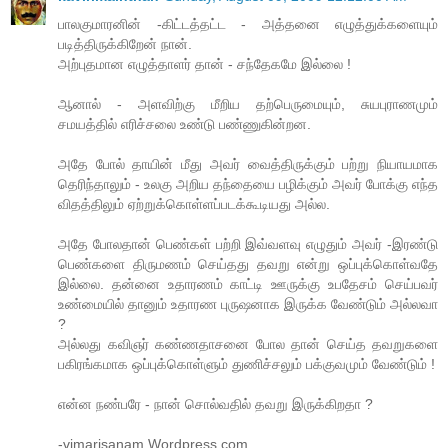
பாலகுமாரனின் -கிட்டத்தட்ட - அத்தனை எழுத்துக்களையும்
படித்திருக்கிறேன் நான்.
அற்புதமான எழுத்தாளர் தான் - சந்தேகமே இல்லை !
ஆனால் - அளவிற்கு மீறிய தற்பெருமையும், சுயபுராணமும்
சமயத்தில் எரிச்சலை உண்டு பண்ணுகின்றன.
அதே போல் தாயின் மீது அவர் வைத்திருக்கும் பற்று நியாயமாக
தெரிந்தாலும் - உலகு அறிய தந்தையை பழிக்கும் அவர் போக்கு எந்த
விதத்திலும் ஏற்றுக்கொள்ளப்படக்கூடியது அல்ல.
அதே போலதான் பெண்கள் பற்றி இவ்வளவு எழுதும் அவர் -இரண்டு
பெண்களை திருமணம் செய்தது தவறு என்று ஒப்புக்கொள்வதே
இல்லை. தன்னை உதாரணம் காட்டி ஊருக்கு உபதேசம் செய்பவர்
உண்மையில் தானும் உதாரண புருஷனாக இருக்க வேண்டும் அல்லவா
?
அல்லது கவிஞர் கண்ணதாசனை போல தான் செய்த தவறுகளை
பகிரங்கமாக ஒப்புக்கொள்ளும் துணிச்சலும் பக்குவமும் வேண்டும் !
என்ன நண்பரே - நான் சொல்வதில் தவறு இருக்கிறதா ?
-vimarisanam.Wordpress.com