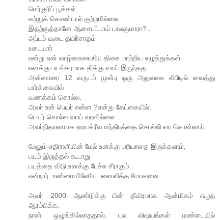
மெர்குரிப் பூக்கள்
கற்றுக் கொண்டால் குற்றமில்லை
இதற்குத்தானே ஆசைபட்டாய் பாலகுமாரா?..
அப்பம் வடை தயிர்சாதம்
உடையார்
என்று என் வாழ்கையையே திசை மாற்றிய எழுத்துக்கள்
எனக்கு பயங்கரமாக திக்கு வாய் இருந்தது
அன்னாரை 12 வருடம் முன்பு ஒரு அலுவலக லிபிடில் வைத்து
பார்க்கையில்
வணக்கம் சொல்ல.
அவர் உன் பெயர் என்ன ?என்று கேட்கையில்.
பெயர் சொல்ல வாய் வரவில்லை ....
அவர்நிதானமாக ஹயக்ரீவ மந்திரத்தை சொல்லி வர சொன்னார்.
மேலும் எதிராளியின் மேல் உனக்கு மரியாதை இருக்கலாம்,
பயம் இருத்தல் கூடாது
பயத்தை விடு.உனக்கு பேச்சு சீராகும்.
என்றார், உண்மையிலேயே பலனளித்த யோசனை.
அவர் 2000 ஆண்டுக்கு பின் தீவிரமாக ஆன்மிகம் எழுத
ஆரம்பிக்க.
நான் ஒழுங்கில்லாததால், பல விஷயங்கள் மண்டையில்