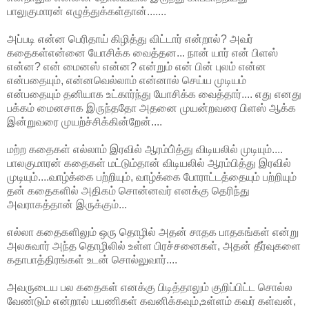
பாலுகுமாரன் எழுத்துக்கள்தான்.......
அப்படி என்ன பெரிதாய் கிழித்து விட்டார் என்றால்? அவர்
கதைகள்என்னை யோசிக்க வைத்தன... நான் யார் என் பிளஸ்
என்ன? என் மைனஸ் என்ன? என்றும் என் பின் புலம் என்ன
என்பதையும், என்னவெல்லாம் என்னால் செய்ய முடியம்
என்பதையும் தனியாக உட்கார்ந்து யோசிக்க வைத்தார்.... எது எனது
பக்கம் மைனசாக இருந்ததோ அதனை முயன்றவரை பிளஸ் ஆக்க
இன்றுவரை முயற்ச்சிக்கின்றேன்....
மற்ற கதைகள் எல்லாம் இரவில் ஆரம்பி்த்து விடியலில் முடியும்....
பாலகுமாரன் கதைகள் மட்டும்தான் விடியலில் ஆரம்பித்து இரவில்
முடியும்....வாழ்க்கை பற்றியும், வாழ்க்கை போராட்டத்தையும் பற்றியும்
தன் கதைகளில் அதிகம் சொன்னவர் எனக்கு தெரிந்து
அவராகத்தான் இருக்கும்...
எல்லா கதைகளிலும் ஒரு தொழில் அதன் சாதக பாதகங்கள் என்று
அலசுவார் அந்த தொழிலில் உள்ள பிரச்சனைகள், அதன் தீர்வுகளை
கதாபாத்திரங்கள் உடன் சொல்லுவார்....
அவருடைய பல கதைகள் எனக்கு பிடித்தாலும் குறிப்பிட்ட சொல்ல
வேண்டும் என்றால் பயணிகள் கவனிக்கவும்,உள்ளம் கவர் கள்வன்,