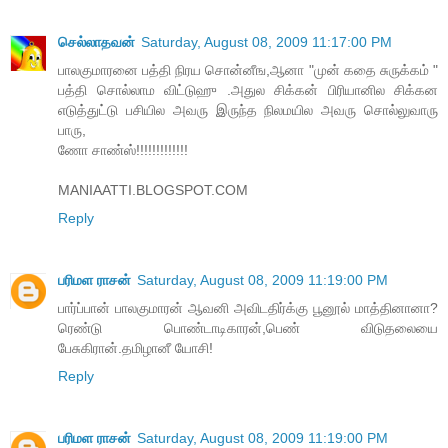
செல்லாதவன்
Saturday, August 08, 2009 11:17:00 PM
பாலகுமாரனை பத்தி நிரய சொன்னீங,ஆனா "முன் கதை சுருக்கம் "
பத்தி சொல்லாம விட்டுஹு .அதுல சிக்கன் பிரியானில சிக்கன
எடுத்துட்டு பசியில அவரு இருந்த நிலமயில அவரு சொல்லுவாரு
பாரு,
ணோ சாண்ஸ்!!!!!!!!!!!!!
MANIAATTI.BLOGSPOT.COM
Reply
பரிமள ராசன்
Saturday, August 08, 2009 11:19:00 PM
பார்ப்பான் பாலகுமாரன் ஆவனி அவிடதிர்க்கு பூனூல் மாத்தினானா?
ரெண்டு பொண்டாடிகாரன்,பெண் விடுதலையை
பேசுகிரான்.தமிழானீ யோசி!
Reply
பரிமள ராசன்
Saturday, August 08, 2009 11:19:00 PM