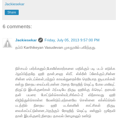
Jackiesekar
Share
6 comments:
Jackiesekar
Friday, July 05, 2013 9:57:00 PM
தம்பி Karthikeyan Vasudevan முகநூலில் பகிர்ந்தது.
நிச்சயம் பார்க்கனும்,போலீஸ்காரர்களை மதிக்கும் படி படம் எடுக்க
ஆரம்பித்ததே ஹரி தான்,ஹை ஸ்பீட் ஸ்க்ரீன் ப்ளேக்கும்,சின்ன
சின்ன டீடெய்ல்கள்,மற்றும் காவல்துறைக்கே தெரியாத ஐடியாக்கள்
என்று நிறைய வைப்பார்,என்ன அதை ரோஹித் ஷெட்டி போல பாலிவுட்
திருட்டு இயக்குனர்கள் அப்படியே திருடி ஹரிக்கு க்ரெடிட் தராமல்
தன் பயரை போட்டுக்கொள்வர்,சிங்கம்-2 விற்காவது ஹரி
விழித்துக்கொள்ள வேண்டும்,ஏற்கனவே சென்னை எக்ஸ்ப்ரெஸ்
படத்தில் நிறைய ஹரி படங்களின் காட்சிகள் திருடி
வைக்கப்பட்டுள்ளன,அதற்கும் ரோஹித் ஷெட்டி என்னும் மூதேவி
தான் இயக்குனர்,நிறைய தகவல் பிழைகலும் உண்டு