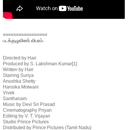
=================
படக்குழுவினர் விபரம்.
Directed by
Hari
Produced by
S. Lakshman Kumar[1]
Written by
Hari
Starring
Suriya
Anushka Shetty
Hansika Motwani
Vivek
Santhanam
Music by
Devi Sri Prasad
Cinematography
Priyan
Editing by
V. T. Vijayan
Studio
Prince Pictures
Distributed by
Prince Pictures (Tamil Nadu)