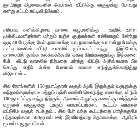
ஞாயிற்று கிழமைகளில் அவர்கள் வீட்டுக்கு வசூலுக்கு போவது
என்று கட்டம் கட்டிவிடுவோம்..
சரியாக சனிக்கிழமை காலை ஏழுமணிக்கு , ஊரில் உள்ள
முக்கியமனிதர்கள் மற்றும் நஞ்சு குஞ்சுக்கள் எல்லோரும் சேர்ந்து
ஒரு 40 பேருக்கு மேல் ,நாளைக்கு வா, நாளைக்கு வா என்று போக்கு
காட்டியவனின் வீட்டு வாசலில் கும்பலாய் வந்து
நிற்ப்போம்,
காலையில் தூக்க கலக்கத்தோடு கதவு திறந்தவனுக்கு இத்தனை
பேர்
வீட்டு வாசலில் நிற்பதை பார்த்து விட்டு, அசிங்கமாக பீல்
செய்து எதிர் பேச்சு பேசாமல் காசை எடுத்துக்கொடுத்து
விடுவான்...
சில நேரங்களில் 150ரூபாய்தான் வசூல் ஆகி இருக்கும் வசூலுக்கு
வந்தவர்களுக்கு டீ மற்றும் பஞ்சி வாங்கி கொடுத்த கணக்கு மட்டும்
100ரூபாய்க்கு வந்து நிற்கும்.. ஆனால் அதுக்கு கணக்கு பார்த்தால்
மறுநாள் வசூலுக்கு யாரும் வரமாட்டார்கள்.. கூட்டம் வந்தால்
மட்டுமே வசூல் நடக்கும்... சில பேர் வந்த கூட்டத்தை பார்த்ததுமே
பந்தாவுக்காக 500ரூபாய் ஊர் நிர்னியத்தை தொகைக்கு
ஆயிரம்
ரூபாய் எழுதுவார்கள்.