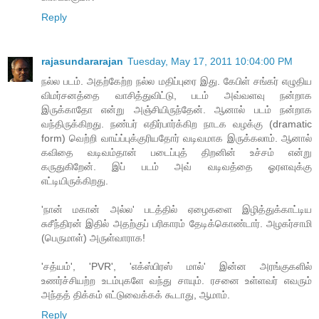
Reply
rajasundararajan
Tuesday, May 17, 2011 10:04:00 PM
நல்ல படம். அதற்கேற்ற நல்ல மதிப்புரை இது. கேபிள் சங்கர் எழுதிய
விமர்சனத்தை வாசித்துவிட்டு, படம் அவ்வளவு நன்றாக
இருக்காதோ என்று அஞ்சியிருந்தேன். ஆனால் படம் நன்றாக
வந்திருக்கிறது. நண்பர் எதிர்பார்க்கிற நாடக வழக்கு (dramatic
form) வெற்றி வாய்ப்புக்குரியதோர் வடிவமாக இருக்கலாம். ஆனால்
கவிதை வடிவம்தான் படைப்புத் திறனின் உச்சம் என்று
கருதுகிறேன். இப் படம் அவ் வடிவத்தை ஓரளவுக்கு
எட்டியிருக்கிறது.
'நான் மகான் அல்ல' படத்தில் ஏழைகளை இழித்துக்காட்டிய
சுசீந்திரன் இதில் அதற்குப் பரிகாரம் தேடிக்கொண்டார். அழகர்சாமி
(பெருமாள்) அருள்வாராக!
'சத்யம்', 'PVR', 'எக்ஸ்பிரஸ் மால்' இன்ன அரங்குகளில்
உணர்ச்சியற்ற உடம்புகளே வந்து சாயும். ரசனை உள்ளவர் எவரும்
அந்தத் திக்கம் எட்டுவைக்கக் கூடாது, ஆமாம்.
Reply