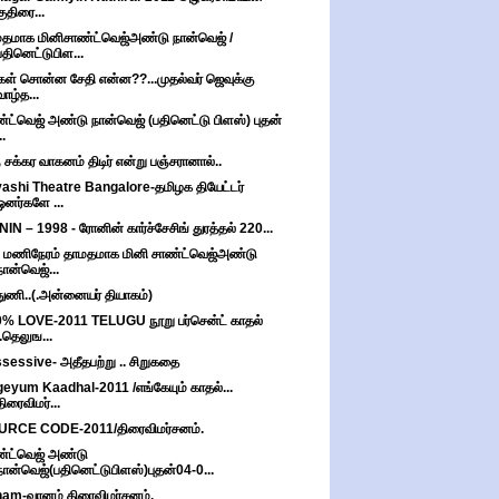
குதிரை...
தமாக மினிசாண்ட்வெஜ்அண்டு நான்வெஜ் /
பதினெட்டுபிள...
கள் சொன்ன சேதி என்ன??...முதல்வர் ஜெவுக்கு
வாழ்த...
்ட்வெஜ் அண்டு நான்வெஜ் (பதினெட்டு பிளஸ்) புதன்
..
 சக்கர வாகனம் திடிர் என்று பஞ்சரானால்..
ashi Theatre Bangalore-தமிழக தியேட்டர்
ஓனர்களே ...
IN – 1998 - ரோனின் கார்ச்சேசிங் துரத்தல் 220...
 மணிநேரம் தாமதமாக மினி சாண்ட்வெஜ்அண்டு
நான்வெஜ்...
்துணி..(.அன்னையர் தியாகம்)
% LOVE-2011 TELUGU நூறு பர்சென்ட் காதல்
..தெலுங...
sessive- அதீதபற்று .. சிறுகதை
eyum Kaadhal-2011 /எங்கேயும் காதல்...
திரைவிமர்...
URCE CODE-2011/திரைவிமர்சனம்.
்ட்வெஜ் அண்டு
நான்வெஜ்(பதினெட்டுபிளஸ்)புதன்04-0...
am-வானம் திரைவிமர்சனம்.