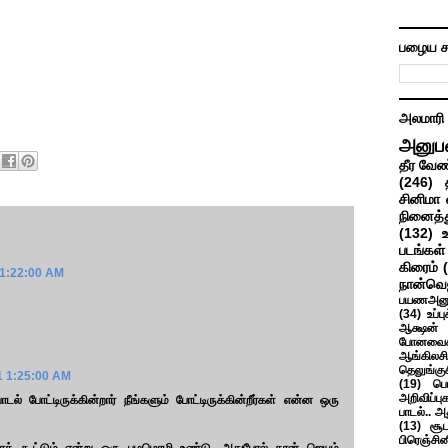
பழைய ச
அலமாரி
அனுப
தீர வேண
(246)
சினிமா 
நினைத்த
(132)
படங்கள்
கிரைம்
 1:22:00 AM
நான்வெ
பயணஅனு
(34)
உப்ப
ஆக்ஷன் த
போனவைக
ஆங்கிலசின
தெலுங்கு
1 1:25:00 AM
(19)
பெ
அறிவிப்பு
் போட்டிருக்கின்றார் நீங்களும் போட்டிருக்கின்றீர்கள் என்ன ஒரு
பாடல்.. அ
(13)
சூட
பிரெஞ்சி
்லாக் கூட்டும் என்று ஒரு பழமொழி உண்டு. அதுபோல் தான் ஜெயும்