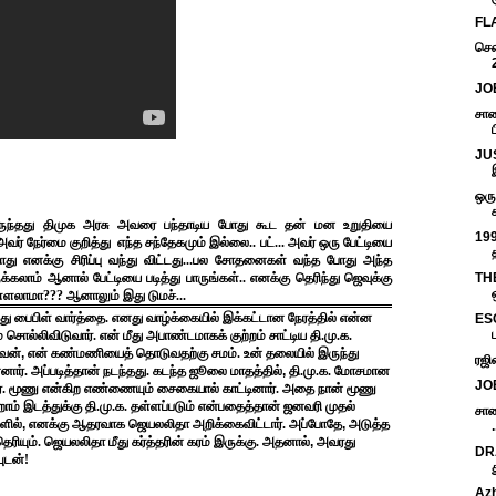
FLA
சென
JOB
சாண
JUS
ஒரு
இருந்தது திமுக அரசு அவரை பந்தாடிய போது கூட தன் மன உறுதியை
199
வர் நேர்மை குறித்து எந்த சந்தேகமும் இல்லை.. பட்... அவர் ஒரு பேட்டியை
போது எனக்கு சிரிப்பு வந்து விட்டது...பல சோதனைகள் வந்த போது அந்த
ம் ஆனால் பேட்டியை படித்து பாருங்கள்.. எனக்கு தெரிந்து ஜெவுக்கு
THE
்ளலாமா??? ஆனாலும் இது டுமச்...
து பைபிள் வார்த்தை. எனது
வாழ்க்கையில் இக்கட்டான நேரத்தில் என்ன
ES
 சொல்லிவிடுவார். என் மீது அபாண்டமாகக் குற்றம் சாட்டிய
தி.மு.க.
வன்
,
என்
கண்மணியைத் தொடுவதற்கு சமம். உன் தலையில் இருந்து
ரஜி
ார். அப்படித்தான் நடந்தது. கடந்த ஜூலை
மாதத்தில்
,
தி.மு.க. மோசமான
JOB
ர். மூணு என்கிற எண்ணையும் சைகையால் காட்டினார். அதை நான் மூணு
்றாம் இடத்துக்கு
தி.மு.க. தள்ளப்படும் என்பதைத்தான் ஜனவரி முதல்
சாண
ளில்
,
எனக்கு ஆதரவாக ஜெயலலிதா அறிக்கைவிட்டார்.
அப்போதே
,
அடுத்த
.
தெரியும். ஜெயலலிதா மீது கர்த்தரின் கரம் இருக்கு. அதனால்
,
அவரது
DRA
யுடன்!
Azh