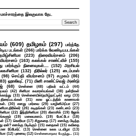
மாச்சாரத்தை இலகுவாக தேட
வம்
(609)
தமிழகம்
(297)
பார்த்தே
்டிய படங்கள்
(266)
பார்க்க வேண்டியபடங்கள்
தமிழ்சினிமா
(223)
திரைவிமர்சனம்
(206)
விமர்சனம்
(163)
கலக்கல் சாண்ட்விச்
(155)
ு பார்க்கும் நினைவுகள்....
(152)
அரசியல்
உலகசினிமா
(132)
திரில்லர்
(125)
டைம்பாஸ்
(98)
செய்தி விமர்சனம்
(97)
சமுகம்
(86)
(83)
ஹாலிவுட்
(71)
மினி சாண்ட்வெஜ் அண்டு
ஜ்
(68)
சென்னை
(48)
பதிவர் வட்டம்
(44)
பவம்
(42)
சினிமா சுவாரஸ்யங்கள்
(38)
நன்றிகள்
ுக்காத்து
(33)
சென்னையில்(தமிழ்நாட்டில்) வாழ
(33)
ிரைப்படங்கள்
(31)
கால ஓட்டத்தில் காணாமல்
ள்.
(30)
எனது பார்வை
(29)
யாழினிஅப்பா
(27)
ிமா.திரில்லர்
(26)
கடிதங்கள்
(23)
கண்டனம்
(23)
சினிமா
(22)
இந்திசினிமா
(20)
கிளாசிக்
(19)
ஜோக்
ங்களூர்
(19)
மலையாளம்.
(19)
போட்டோ
(18)
கள்
(17)
கொரியா
(17)
சிறுகதை
(17)
எனக்கு பிடித்த
து ஏன்? எனக்கு பிடிக்கும்
(15)
கதைகள்
(15)
கவிதை
ான ரிப்போர்ட்
(13)
சென்னை உலக படவிழா
(13)
னிமா
(12)
புனைவு
(12)
சென்னைமாநகர பேருந்து...
(11)