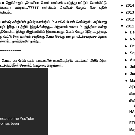
ெயா
ஜெயிச்சதும்
,
சோனியா போன் பண்ணி வாழ்த்து மட்டும் சொல்லிட்டு
►
2014
ிங்களா என்றார்...
?????
என்னிடம் அவரிடம்
மேலும் பேச பதில்
வரிடம்..
►
2013
►
2012
் பாஸ்கர் சக்தியின் நம்பர் மணிஜியிடம் வாங்கி போன் செய்தேன்.. அப்போது
▼
2011
் இந்த படத்தில் இருக்கின்றது... அதனால் உலகபடம் இந்தியா என்று
ழுதினேன்... இன்று விஜய்டிவியில் இளையராஜா பேசும் போது அதே கருத்தை
►
De
விட்டு சிலர் பாஸ்கர் சக்திக்கு போன் செய்து எனது விமர்சனத்தை படிக்க
►
No
்னார்... நண்பர்களே நன்றி...
►
Oc
==========
►
Se
►
Au
 போல.. பல ரேம்ப் வாக் நடைகளில் கணநேரத்தில் மாடல்கள் சிலிப் ஆன
..சிலிப் இன் செகன்ட் நிகழ்வை பாருங்கள்..
►
Ju
►
Ju
▼
M
அப்
விர
மின
HAN
ETH
May