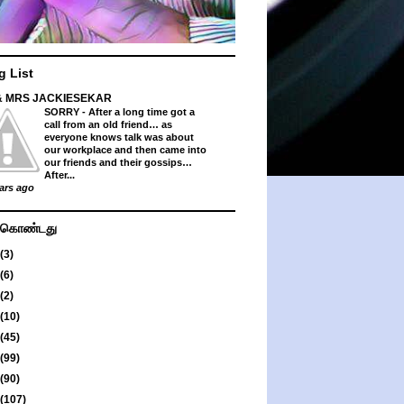
g List
& MRS JACKIESEKAR
SORRY
-
After a long time got a
call from an old friend… as
everyone knows talk was about
our workplace and then came into
our friends and their gossips…
After...
ars ago
து கொண்டது
(3)
(6)
(2)
(10)
(45)
(99)
(90)
(107)