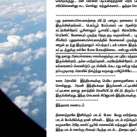
கொடுக்குது... என் பிள்ளை படிப்பதைத்தான் அரசு பள்ளி
சரியில்லைன்னு கூட சொல்லு ஏத்துக்கலாம்... ஓத்தா செ
======================================
புது தலைமைசெயலகத்தை விட்டு பழைய தலைமை செய
இருக்கின்றார்கள்... பெரம்பூர் மேம்பாலம் பல ஆண்ட
கட்டுகின்றோம் பூசினாலும் பூசாவிட்டாலும் கிரகபிரவே
பெயிண்ட் வேலையும் முடிந்த பிறகு குடி வருவார்கள்... 
சீக்கிரம் புதுதலைமைசெயலகத்தில் வேலைகள் முடித்து வ
ஊழல் நடந்து இருந்தாலும் சம்பந்தபட்டவர் யாராக இரு
கட்டிடத்துக்கு உள்ளே போக போவதில்லை... என்பது எல்லோர
ஜெ தனது அமைச்சரவை சகாக்களுக்கு பல புதிய உத்தரவு
இருக்கின்றார்...நல்ல மாற்றம்தான்...வரவேற்கின்றோ
ஏக்காரணம் கொண்டும் முடங்கிவிடக்கூடாது என்று உத்தரவ
நம்பமுடியாத அளவில் நிகழ்ந்து வருவது மகிழ்ச்சியே......
============================
உலக அளவில் இந்தியாவுக்கு பெரிய தலைகுனிவை ஏற்பட
சொல்லுது.. அவன் இந்தியாவுல இருக்கான்..பட்டியலில
பட்டியலை தனது தளத்தில் வெளியிட்டு விட்டு திரும்
இருக்கின்றது..இந்த செயலால் சிபிஜயால் இந்தியாவுக்க
====================
இந்தவார சலனபடம்
நினைத்தாலே இனிக்கும் பாடல் போல வேறு வார்த்தைகள்
பாடல் மேக்கிங்க்கு நான் ரசிகன்... இந்த பாடல் எடுக்கும்
வருவாரோ அதே காஸ்ட்யூமில் காலையில் வந்ததும் இரண்டு
இந்த பாடல் எனக்கு மிகவும் பிடித்த பாடல்... நிறைய ஷாட