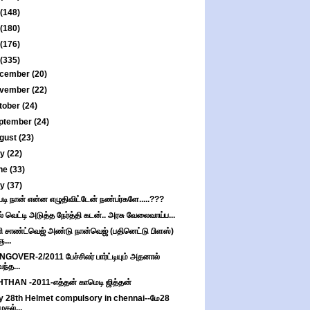
(148)
(180)
(176)
(335)
cember
(20)
vember
(22)
tober
(24)
ptember
(24)
gust
(23)
ly
(22)
ne
(33)
ay
(37)
படி நான் என்ன எழுதிவிட்டேன் நண்பர்களே.....???
ல் வெட்டி அடுத்த நேர்த்தி கடன்.. அரசு வேலைவாய்ப...
ி சாண்ட்வெஜ் அண்டு நான்வெஜ் (பதினெட்டு பிளஸ்)
ஞ...
GOVER-2/2011 பேச்சிலர் பார்ட்டியும் அதனால்
வந்த...
THAN -2011-எத்தன் காமெடி ஜித்தன்
 28th Helmet compulsory in chennai--மே28
முதல்...