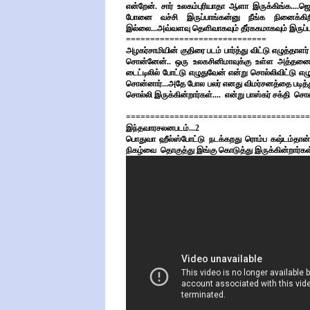
என்றேன். சார் உலகம்புரியாதா ஆளா இருக்கிங்க....ஜ
போனை வச்சி
இருப்பாங்கன்னு நீங்க நினைக்கிற
இல்லை...அவ்வளவு தெளிவாகவும் தீர்ககமாகவும்
இருப்ப
=============================
அழகர்சாமியின் குதிரை படம் பார்த்து விட்டு எழுத்தாளர
சொன்னேன்.. ஒரு உலகசினிமாவுக்கு உள்ள அத்தனையும
டைட்டிலில் போட்டு எழுதுவேன் என்று சொல்லிவிட்டு எ
சொன்னார்...அதே போல பலர் எனது விமர்சனத்தை படித்து 
சொல்லி இருக்கின்றார்கள்.... என்று பாஸ்கர் சக்தி சொன
======================================
இந்தவாரசலனபடம்...2
பொதுவா ஹீல்ஸ்போட்டு நடக்கறது ரொம்ப கஷ்டம்தான்
நிகழ்வை தொகுத்து இங்கு கொடுத்து இருக்கின்றார்கள்.