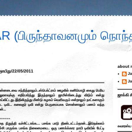
 (பிருந்தாவனமும் நொந்த
about 
ஞாயிறு/22/05/2011
Ja
Ja
 பின்னடைவை சந்தித்தாலும்..ஸ்பெக்ட்ராம் ஊழலில் கனிமொழி கைது பெரிய
ஜாக்கி ச
ுக்கு எதிர்பார்த்து இருந்தாலும் ஜாமீன்கிடைத்து விடும் என்று
்விட்டது..இதிலிருந்து மீண்டு கழகம் வெளிவரும் என்றாலும் நாட்களாகும்
பட்ட டிவி... கலைஞர் டிவி என்று பெருமையாக சொன்னாலும் பணம் வந்த
்...
=====
அதை நிறுத்தி வச்சிட்டாங்க.... பசங்க பாடு திண்டாட்டம்தான்...இதெல்லாம்
சுவாரஸ்ய 
ச்சி பாருங்க பசங்க நிலைமையை.. ஒரு பணக்க்கார நாயி டிவியில் பேட்டி