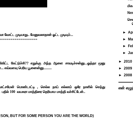
மிக
Nen
சென
►
Ap
வோட்ட முடியாது.. மேனுவலாதான் ஓட்ட முடியும்...
►
Ma
==================
►
Fe
►
Ja
►
2010
லிகிட்ட கேட்டுச்சி?? எதுக்கு அந்த ஆளை சாவடிச்சன்னு...ஓத்தா மூனு
. எவ்வளவு பெரிய பூனைன்னு.........
►
2009
►
2008
, வாட்சமேன் பொண்டாட்டி , செல்ல நாய் எல்லாம் ஒரே நாளில் செத்து
என் எழு
ு பதில் 100 வயகரா மாத்திரை தெரியாம மாத்தி வச்சிட்டேன்..
RSON, BUT FOR SOME PERSON YOU ARE THE WORLD)