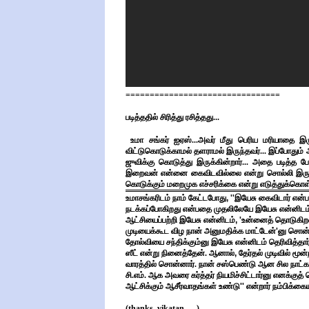
================================
படித்ததில் சிரித்து ரசித்தது...
உமா சங்கர் ஐஏஸ்...அவர் மீது பெரிய மரியாதை 
விட்டுகொடுக்காமல் தளராமல் இருந்தவர்... இப்போதும் அ
ஜுவிக்கு கொடுத்து இருக்கின்றார்... அதை படித்த 
இறைவன் என்னை கைவிடவில்லை என்று சொல்லி இருக்கலா
கொடுக்கும் மறைமுக எச்சரிக்கை என்று எடுத்துக்கொள
உமாசங்கரிடம்
நாம் கேட்டபோது
, ''
இயேசு கைவிடார் என்ப
நடக்கப்போகிறது என்பதை முதலிலேயே
இயேசு என்னிடம்
ஆட்சியைப்பற்றி இயேசு என்னிடம்
, '
உன்னைத் தொடுகிற
முடியைக்கூட விழ நான்
அனுமதிக்க மாட்டேன்
'
னு சொன்ன
தோல்வியை சந்திக்கும்னு இயேசு என்னிடம்
தெரிவித்தா
ஸீட் என்று நினைத்தேன். ஆனால்
,
தேர்தல் முடிவில் மூன
வாரத்தில் சொன்னார். நான்
சஸ்பெண்டு ஆன சில நாட்க
சி.எம். ஆக அவரை கர்த்தர் நியமிச்சிட்டார்னு எனக்குத்
ஆட்சிக்கும் ஆசீர்வாதங்கள் உண்டு
''
என்றார் நம்பிக்கை
(thanks vikatan..... )