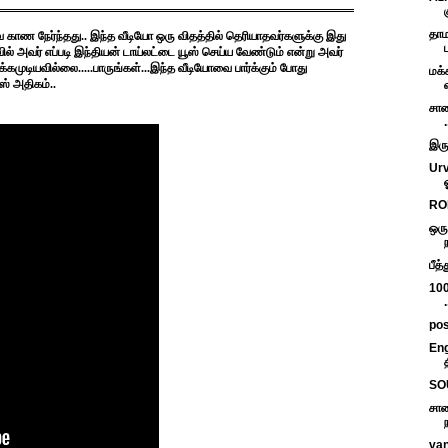
தாம
காண நேர்ந்தது.. இந்த வீடியோ ஒரு விதத்தில் தெரியாதவர்களுக்கு இது
ல் அவர் எப்படி இந்தியன் டாய்லட்டை யூஸ் செய்ய வேண்டும் என்று அவர்
டக்கமுடியவில்லை.....பாருங்கள்...இந்த வீடியோவை பார்க்கும் போது
மக்
ஸ் அதிகம்..
சாண
.
இரு
Urv
RON
ஒரு
பீத
100
pos
Eng
SO
சாண
van