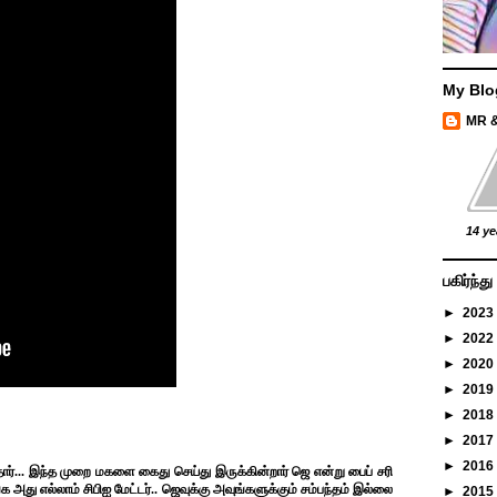
My Blo
MR 
14 ye
பகிர்ந்
►
2023
►
2022
►
2020
►
2019
►
2018
►
2017
►
2016
தார்... இந்த முறை மகளை கைது செய்து
இருக்கின்றார் ஜெ என்று பைப் சரி
அது எல்லாம் சிபிஐ மேட்டர்..
ஜெவுக்கு அவுங்களுக்கும்
சம்பந்தம் இல்லை
►
2015