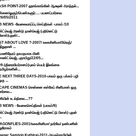
SH POINT-2007 ஹாங்காங்கின் ஆக்ஷன் அசத்தல்...
்னை/ஓசூர்/பெண்களுர்…. பயணப்பார்வை
26/05/2011
 NEWS -வேலைவாய்ப்பு செய்திகள் -பாகம் /10
்ட்வெஜ் அண்டு நான்வெஜ் (பதினெட்டு
பிளஸ்)புதன்/...
T ABOUT LOVE ?-2007/ உலகசினிமா/பிரெஞ்/
இதுதான் ...
மணிநேரம் தாமதமாக மினி
சாண்ட்வெஜ்...ஞாயிறு/22/05...
9-(திரைவிமர்சனம்)புலம் பெயர் இலங்கை
தமிழர்களின்...
 NEXT THREE DAYS-2010-பாவம் ஒரு பக்கம் பழி
ஒரு ...
CAPE CINEMAS சென்னை எஸ்கேப் சினிமாஸ் ஒரு
பார்வை...
னியின் உடல்நிலை....??
 NEWS - வேலைசெய்திகள் (பாகம்/9)
்ட்வெஜ் அண்டு நான்வெஜ் (பதினெட்டு பிளஸ்) புதன்
..
GONFLIES-2001/உலகசினிமா/ நார்வே/ நண்பனின்
துரோகம்
agar Samiyin Kuthirai-2011-அழகர்சாமியின்