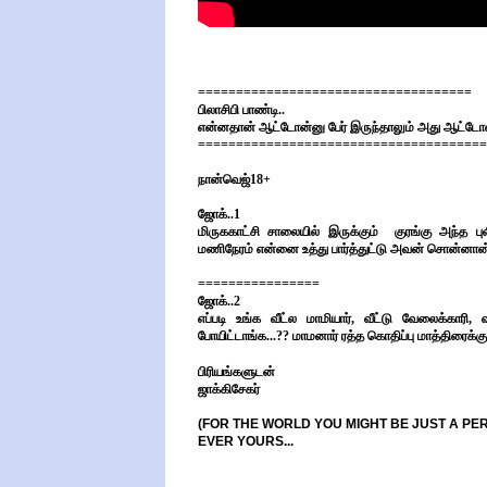
====================================
பிலாசிபி பாண்டி..
என்னதான் ஆட்டோன்னு பேர் இருந்தாலும் அது ஆட்டோவா 
======================================
நான்வெஜ்18+
ஜோக்..1
மிருககாட்சி சாலையில் இருக்கும் குரங்கு அந்த பு
மணிநேரம் என்னை உத்து பார்த்துட்டு அவன் சொன்னான்..
================
ஜோக்..2
எப்படி உங்க வீட்ல மாமியார், வீட்டு வேலைக்காரி
போயிட்டாங்க...?? மாமனார் ரத்த கொதிப்பு மாத்திரைக்க
பிரியங்களுடன்
ஜாக்கிசேகர்
(FOR THE WORLD YOU MIGHT BE JUST A PE
EVER YOURS...