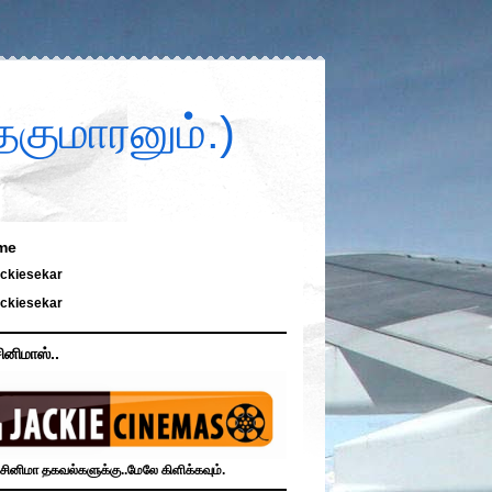
குமாரனும்.)
me
ckiesekar
ckiesekar
ினிமாஸ்..
சினிமா தகவல்களுக்கு..மேலே கிளிக்கவும்.