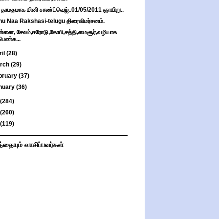
 தாமதமாக மினி சாண்ட்வெஜ்..01/05/2011 ஞாயிறு..
u Naa Rakshasi-telugu திரைவிமர்சனம்.
்னை, சேலம்,ஈரோடு,கோபி,சத்தி,மைசூர்,வழியாக
பெண்க...
ril
(28)
rch
(29)
bruary
(37)
nuary
(36)
(284)
(260)
(119)
த்தையும் வாசிப்பவர்கள்