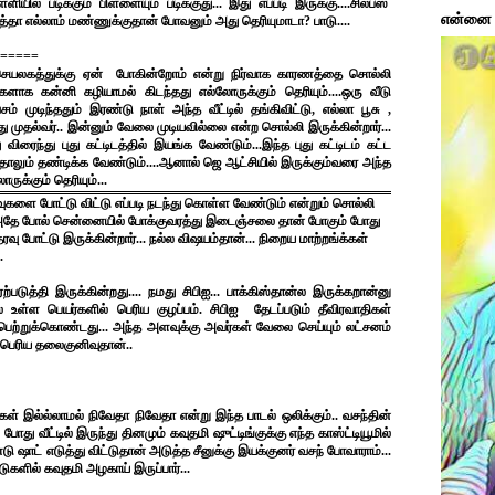
யில் படிக்கும் பிள்ளையும் படிக்குது... இது எப்படி இருக்கு....சிலபஸ்
என்னை ப
த்தா எல்லாம் மண்ணுக்குதான் போவனும் அது தெரியுமாடா? பாடு....
=====
லகத்துக்கு ஏன் போகின்றோம் என்று நிர்வாக காரணத்தை சொல்லி
ுகளாக கன்னி கழியாமல் கிடந்தது எல்லோருக்கும் தெரியும்....ஒரு வீடு
சம் முடிந்ததும் இரண்டு நாள் அந்த வீட்டில் தங்கிவிட்டு, எல்லா பூசு ,
புது முதல்வர்.. இன்னும் வேலை முடியவில்லை என்ற சொல்லி இருக்கின்றார்...
ிரைந்து புது கட்டிடத்தில் இயங்க வேண்டும்...இந்த புது கட்டிடம் கட்ட
ந்தாலும் தண்டிக்க வேண்டும்....ஆனால் ஜெ ஆட்சியில் இருக்கும்வரை அந்த
ுக்கும் தெரியும்...
களை போட்டு விட்டு எப்படி நடந்து கொள்ள வேண்டும் என்றும் சொல்லி
ம்..அதே போல் சென்னையில் போக்குவரத்து இடைஞ்சலை தான் போகும் போது
ு போட்டு இருக்கின்றார்... நல்ல விஷயம்தான்... நிறைய மாற்றங்க்கள்
.
ுத்தி இருக்கின்றது.... நமது சிபிஐ... பாக்கிஸ்தான்ல இருக்கறான்னு
் உள்ள பெயர்களில் பெரிய குழப்பம். சிபிஐ தேடப்படும் தீவிரவாதிகள்
ப பெற்றுக்கொண்டது... அந்த அளவுக்கு அவர்கள் வேலை செய்யும் லட்சனம்
ு பெரிய தலைகுனிவுதான்..
 இல்ல்லாமல் நிவேதா நிவேதா என்று இந்த பாடல் ஒலிக்கும்.. வசந்தின்
 போது வீட்டில் இருந்து தினமும் கவுதமி ஷுட்டிங்குக்கு எந்த காஸ்ட்டியூமில்
 ஷாட் எடுத்து விட்டுதான் அடுத்த சீனுக்கு இயக்குனர் வசந் போவாராம்...
்டுகளில் கவுதமி அழகாய் இருப்பார்...