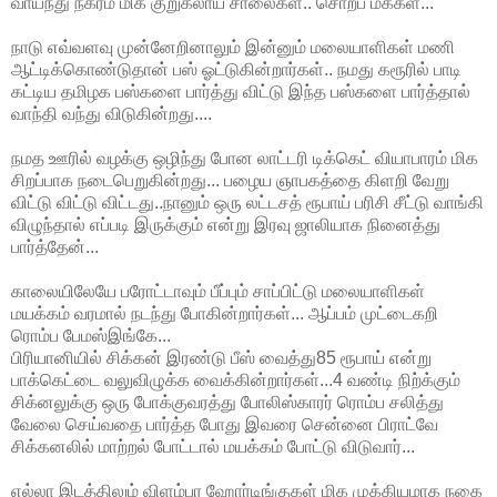
வாய்ந்து நகரம் மிக குறுகலாய் சாலைகள்.. சொற்ப மக்கள்...
நாடு எவ்வளவு முன்னேறினாலும் இன்னும் மலையாளிகள் மணி
ஆட்டிக்கொண்டுதான் பஸ் ஓட்டுகின்றார்கள்.. நமது கரூரில் பாடி
கட்டிய தமிழக பஸ்களை பார்த்து விட்டு இந்த பஸ்களை பார்த்தால்
வாந்தி வந்து விடுகின்றது....
நமத ஊரில் வழக்கு ஒழிந்து போன லாட்டரி டிக்கெட் வியாபாரம் மிக
சிறப்பாக நடைபெறுகின்றது... பழைய ஞாபகத்தை கிளறி வேறு
விட்டு விட்டு விட்டது..நானும் ஒரு லட்டசத் ரூபாய் பரிசி சீட்டு வாங்கி
விழுந்தால் எப்படி இருக்கும் என்று இரவு ஜாலியாக நினைத்து
பார்த்தேன்...
காலையிலேயே பரோட்டாவும் பீப்பும் சாப்பிட்டு மலையாளிகள்
மயக்கம் வரமால் நடந்து போகின்றார்கள்... ஆப்பம் முட்டைகறி
ரொம்ப பேமஸ்இங்கே...
பிரியானியில் சிக்கன் இரண்டு பீஸ் வைத்து85 ரூபாய் என்று
பாக்கெட்டை வலுவிழுக்க வைக்கின்றார்கள்...4 வண்டி நிற்க்கும்
சிக்னலுக்கு ஒரு போக்குவரத்து போலிஸ்காரர் ரொம்ப சலித்து
வேலை செய்வதை பார்த்த போது இவரை சென்னை பிராட்வே
சிக்கனலில் மாற்றல் போட்டால் மயக்கம் போட்டு விடுவார்...
எல்லா இடத்திலும் விளம்பர ஹோர்டிங்குகள் மிக முக்கியமாக நகை