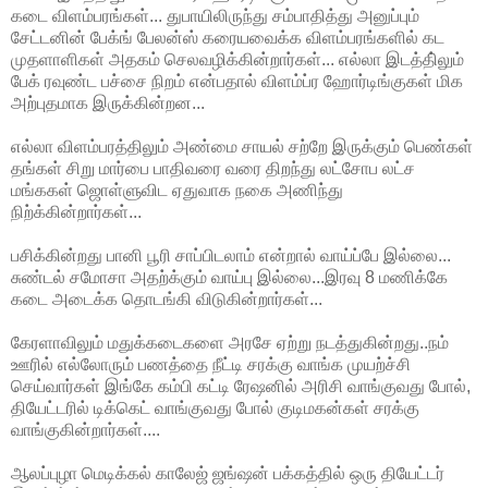
கடை விளம்பரங்கள்... துபாயிலிருந்து சம்பாதித்து அனுப்பும்
சேட்டனின் பேக்ங் பேலன்ஸ் கரையவைக்க விளம்பரங்களில் கட
முதளாளிகள் அதகம் செலவழிக்கின்றார்கள்... எல்லா இடத்தி்லும்
பேக் ரவுண்ட பச்சை நிறம் என்பதால் விளம்ப்ர ஹோர்டிங்குகள் மிக
அற்புதமாக இருக்கின்றன...
எல்லா விளம்பரத்திலும் அண்மை சாயல் சற்றே இருக்கும் பெண்கள்
தங்கள் சிறு மார்பை பாதிவரை வரை திறந்து லட்சோப லட்ச
மங்ககள் ஜொள்ளுவிட ஏதுவாக நகை அணிந்து
நிற்க்கின்றார்கள்...
பசிக்கின்றது பானி பூரி சாப்பிடலாம் என்றால் வாய்ப்பே இல்லை...
சுண்டல் சமோசா அதற்க்கும் வாய்பு இல்லை...இரவு 8 மணிக்கே
கடை அடைக்க தொடங்கி விடுகின்றார்கள்...
கேரளாவிலும் மதுக்கடைகளை அரசே ஏற்று நடத்துகின்றது..நம்
ஊரில் எல்லோரும் பணத்தை நீட்டி சரக்கு வாங்க முயற்ச்சி
செய்வார்கள் இங்கே கம்பி கட்டி ரேஷனில் அரிசி வாங்குவது போல்,
தியேட்டரில் டிக்கெட் வாங்குவது போல் குடிமகன்கள் சரக்கு
வாங்குகின்றார்கள்....
ஆலப்புழா மெடிக்கல் காலேஜ் ஜங்ஷன் பக்கத்தில் ஒரு தியேட்டர்