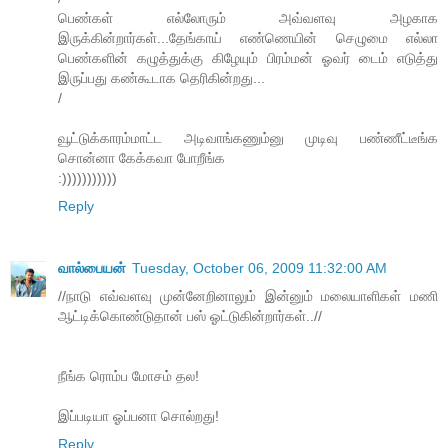
பெண்கள் எல்லோரும் அவ்வளவு அழகாக
இருக்கின்றார்கள்...தேங்காய் எண்ணெயின் செழுமை எல்லா
பெண்களின் கழுத்துக்கு கிழேயும் பிரம்மன் ஓவர் டைம் எடுத்து
இருப்பது கண்கூடாக தெரிகின்றது...
/
வூட்டுக்காரம்மாட்ட அடிவாங்கணும்னு முடிவு பண்ணீட்டீங்க
சொன்னா கேக்கவா போறீங்க
:)))))))))))
Reply
வால்பையன்
Tuesday, October 06, 2009 11:32:00 AM
//நாடு எவ்வளவு முன்னேறினாலும் இன்னும் மலையாளிகள் மணி
ஆட்டிக்கொண்டுதான் பஸ் ஓட்டுகின்றார்கள்..//
நீங்க ரொம்ப மோசம் தல!
இப்படியா ஓப்பனா சொல்றது!
Reply