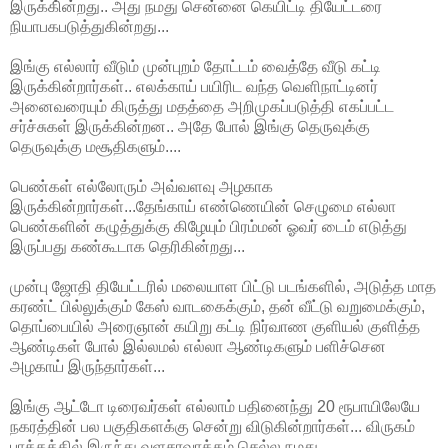
இருக்கி்ன்றது.. அது நமது சென்னை கெயிட்டி தியேட்டரை
நியாபகபடுத்துகின்றது...
இங்கு எல்லார் வீடும் முன்புறம் தோட்டம் வைத்தே வீடு கட்டி
இருக்கின்றார்கள்.. எலக்காய் பயிரிட வந்த வெளிநாட்டினர்
அனைவரையும் கிருத்து மதத்தை அறிமுகப்படுத்தி எகப்பட்ட
சர்ச்சுகள் இருக்கின்றன.. அதே போல் இங்கு தெருவுக்கு
தெருவுக்கு மசூதிகளும்....
பெண்கள் எல்லோரும் அவ்வளவு அழகாக
இருக்கின்றார்கள்...தேங்காய் எண்ணெயின் செழுமை எல்லா
பெண்களின் கழுத்துக்கு கிழேயும் பிரம்மன் ஓவர் டைம் எடுத்து
இருப்பது கண்கூடாக தெரிகின்றது...
முன்பு ஜோதி தியேட்டரில் மலையாள பிட்டு படங்களில், அடுத்த மாத
கரண்ட் பில்லுக்கும் கேஸ் வாடகைக்கும், தன் வீட்டு வறுமைக்கும்,
தொப்பையில் அரைஞான் கயிறு கட்டி நிர்வாண குளியல் குளித்த
ஆண்டிகள் போல் இல்லமல் எல்லா ஆண்டிகளும் பளிச்சென
அழகாய் இருந்தார்கள்...
இங்கு ஆட்டோ டிரைவர்கள் எல்லாம் பதினைந்து 20 ரூபாயிலேயே
நகரத்தின் பல பகுதிகளக்கு சென்று விடுகின்றார்கள்... விருகம்
பாக்கத்தில் இருந்து வளசரவாக்கம் செல்ல நமது