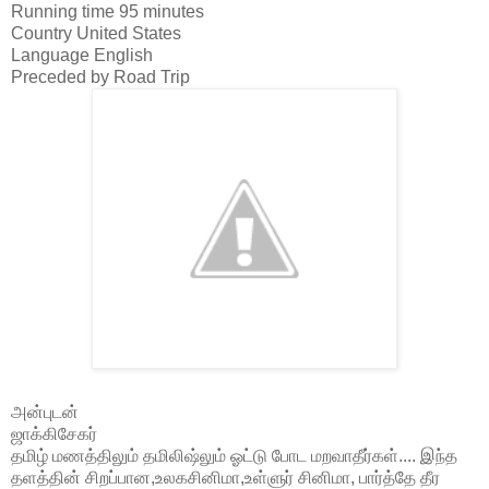
Running time 95 minutes
Country United States
Language English
Preceded by Road Trip
அன்புடன்
ஜாக்கிசேகர்
தமிழ் மணத்திலும் தமிலிஷ்லும் ஓட்டு போட மறவாதீர்கள்.... இந்த
தளத்தின் சிறப்பான,உலகசினிமா,உள்ளுர் சினிமா, பார்த்தே தீர