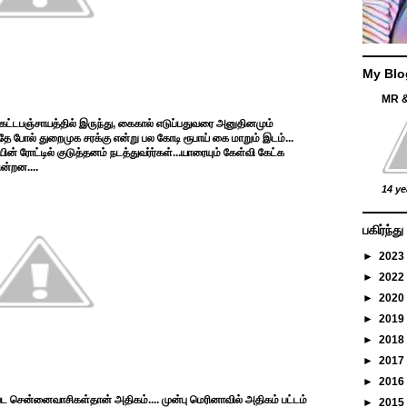
My Blo
MR 
ட்டபஞ்சாயத்தில் இருந்து, கைகால் எடுப்பதுவரை அனுதினமும்
 போல் துறைமுக சரக்கு என்று பல கோடி ரூபாய் கை மாறும் இடம்...
ன் ரோட்டில் குடுத்தனம் நடத்துவர்ர்கள்...யாரையும் கேள்வி கேட்க
ன்றன....
14 ye
பகிர்ந்
►
2023
►
2022
►
2020
►
2019
►
2018
►
2017
►
2016
ட சென்னைவாசிகள்தான் அதிகம்.... முன்பு மெரினாவில் அதிகம் பட்டம்
►
2015