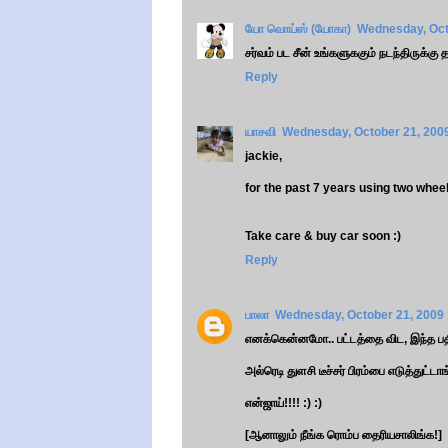
யோ வொய்ஸ் (யோகா)
Wednesday, Oct
சர்வம் பட சீன் உங்களுககும் நடந்திருக்கு 
Reply
யாசவி
Wednesday, October 21, 200
jackie,
for the past 7 years using two whee
Take care & buy car soon :)
Reply
பாலா
Wednesday, October 21, 2009
எனக்கென்னமோ.. பட்டத்தை விட, இந்த பதி
அல்ரெடி துளசி டீச்சர் பிரம்பை எடுத்துட்டாங
என்ஜாய்!!!! :) :)
[ஆனாலும் நீங்க ரொம்ப தைரியசாலிங்க!]