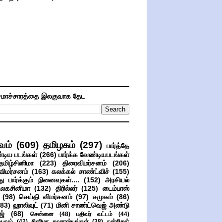
மாச்சாரத்தை இலகுவாக தேட
வம்
(609)
தமிழகம்
(297)
பார்த்தே
்டிய படங்கள்
(266)
பார்க்க வேண்டியபடங்கள்
தமிழ்சினிமா
(223)
திரைவிமர்சனம்
(206)
விமர்சனம்
(163)
கலக்கல் சாண்ட்விச்
(155)
ு பார்க்கும் நினைவுகள்....
(152)
அரசியல்
உலகசினிமா
(132)
திரில்லர்
(125)
டைம்பாஸ்
(98)
செய்தி விமர்சனம்
(97)
சமுகம்
(86)
(83)
ஹாலிவுட்
(71)
மினி சாண்ட்வெஜ் அண்டு
ஜ்
(68)
சென்னை
(48)
பதிவர் வட்டம்
(44)
பவம்
(42)
சினிமா சுவாரஸ்யங்கள்
(38)
நன்றிகள்