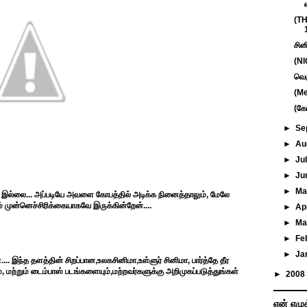
எ
(TH
சின
(NI
வெக
(Me
(கே
►
Se
►
Au
►
Ju
►
Ju
►
M
 இல்லை... அப்படியே அவளை கோபத்தில் அடிக்க நினைத்தாலும், மேலே
் முன்னெச்சிரிக்கையாகவே இருக்கின்றேன்....
►
Ap
►
Ma
►
Fe
►
Ja
... இந்த தளத்தின் சிறப்பான,உலகசினிமா,உள்ளுர் சினிமா, பார்த்தே தீர
 மற்றும் டைம்பாஸ் படங்களையும்,மற்றவர்களுக்கு அறிமுகப்படுத்துங்கள்
►
2008
என் எழு