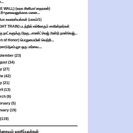
...
E WALL) (உலக சினிமா/ தைவான்)
18+தலைவனுக்காக மனை...
ிமா சுவாரஸ்யங்கள் (பாகம்/1)
GHT TRAIN) படத்தில் எல்லோரும் சாகின்றார்கள்
ு நாட்களுக்கு பிறகு...சாண்ட்வெஜ் அன்டு நான்வெஜ்...
n of Honor) பொறுமையின் வெற்றி...
ரளா)ஆலப்புழா ஒரு பார்வை....
ptember
(23)
gust
(34)
ly
(27)
ne
(42)
ay
(21)
ril
(13)
rch
(9)
bruary
(5)
nuary
(19)
(119)
த்தையும் வாசிப்பவர்கள்