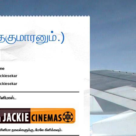
குமாரனும்.)
me
ckiesekar
ckiesekar
ினிமாஸ்..
சினிமா தகவல்களுக்கு..மேலே கிளிக்கவும்.