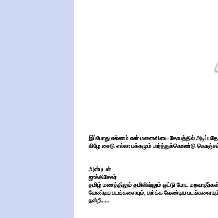
இப்போது எல்லாம் என் மனைவியை கோபத்தில் அடிப்பதே
கிழே சைடு எல்லா பக்கமும் பார்த்துக்கொண்டு கொஞ்சம
அன்புடன்
ஜாக்கிசேகர்
தமிழ் மணத்திலும் தமிலிஷ்லும் ஓட்டு போட மறவாதீர்கள்.
வேண்டிய படங்களையும், பார்க்க வேண்டிய படங்களையும்,
நன்றி.....