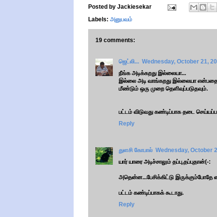
Posted by
Jackiesekar
Labels:
அனுபவம்
19 comments:
ஜெட்லி...
Wednesday, October 21, 2
நீங்க அடிக்கறது இல்லையா...
இல்லை அடி வாங்கறது இல்லையா என்பத
மீண்டும் ஒரு முறை தெளிவுப்படுதவும்.
பட்டம் விடுவது கண்டிப்பாக தடை செய்யப்ப
Reply
துளசி கோபால்
Wednesday, October 2
யார் யாரை அடிச்சாலும் தப்பு,தப்புதான்(-:
அதென்ன...பேசிக்கிட்டு இருக்கும்போதே
பட்டம் கண்டிப்பாகக் கூடாது.
Reply