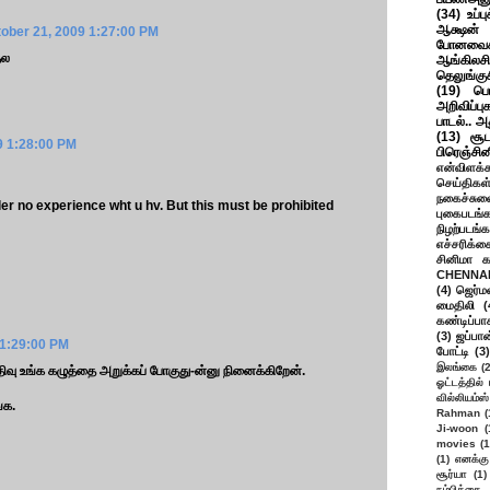
(34)
உப்ப
ஆக்ஷன் த
ober 21, 2009 1:27:00 PM
போனவைக
தல
ஆங்கிலசின
தெலுங்கு
(19)
பெ
அறிவிப்பு
பாடல்.. அ
(13)
சூட
9 1:28:00 PM
பிரெஞ்சி
என்விளக்க
செய்திகள
நகைச்சுவ
ler no experience wht u hv. But this must be prohibited
புகைபடங்
நிழற்படங்க
எச்சரிக்க
சினிமா 
CHENNAI
(4)
ஜெர்ம
மைதிலி
(
கண்டிப்பா
(3)
ஜப்பான
 1:29:00 PM
போட்டி
(3)
இலங்கை
(
வு உங்க கழுத்தை அறுக்கப் போகுது-ன்னு நினைக்கிறேன்.
ஓட்டத்தில்
வில்லியம்ஸ்
்க.
Rahman
(
Ji-woon
(
movies
(1
(1)
எனக்கு
சூர்யா
(1)
நம்பிக்கை 