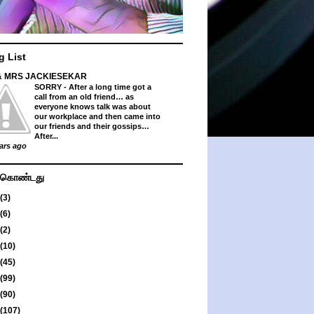
g List
& MRS JACKIESEKAR
SORRY
-
After a long time got a
call from an old friend… as
everyone knows talk was about
our workplace and then came into
our friends and their gossips…
After...
ars ago
து கொண்டது
(3)
(6)
(2)
(10)
(45)
(99)
(90)
(107)