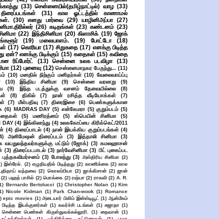
ுக்காத்து
(33)
சென்னையில்(தமிழ்நாட்டில்) வாழ
(33)
ிரைப்படங்கள்
(31)
கால ஓட்டத்தில் காணாமல்
ள்.
(30)
எனது பார்வை
(29)
யாழினிஅப்பா
(27)
ிமா.திரில்லர்
(26)
கடிதங்கள்
(23)
கண்டனம்
(23)
சினிமா
(22)
இந்திசினிமா
(20)
கிளாசிக்
(19)
ஜோக்
ங்களூர்
(19)
மலையாளம்.
(19)
போட்டோ
(18)
கள்
(17)
கொரியா
(17)
சிறுகதை
(17)
எனக்கு பிடித்த
து ஏன்? எனக்கு பிடிக்கும்
(15)
கதைகள்
(15)
கவிதை
ான ரிப்போர்ட்
(13)
சென்னை உலக படவிழா
(13)
னிமா
(12)
புனைவு
(12)
சென்னைமாநகர பேருந்து...
(11)
ம்
(10)
மனதில் நிற்கும் மனிதர்கள்
(10)
வேலைவாய்ப்பு
்
(10)
இந்திய சினிமா
(9)
சென்னை வரலாறு
(9)
ை
(9)
இந்த படத்துக்கு வசனம் தேவையில்லை
(8)
கள்
(8)
திகில்
(7)
நான் ரசித்த வீடியோக்கள்
(7)
ள்
(7)
மீள்பதிவு
(7)
திரைஇசை
(6)
பெண்களுக்கான
ை
(6)
MADRAS DAY
(5)
என்கேமரா
(5)
குறும்படம்
(5)
கதைகள்
(5)
மணிரத்னம்
(5)
ஸ்பெயின் சினிமா
(5)
 DAY
(4)
இங்கிலாந்து
(4)
உலககோப்பை கிரிக்கெட்/2011
ன்
(4)
திரைப்பாடல்
(4)
நான் இயக்கிய குறும்படங்கள்
(4)
4)
அனிமேஷன் திரைப்படம்
(3)
இத்தாலி சினிமா
(3)
க வயதுவந்தவர்களுக்கு மட்டும் (ஜோக்)
(3)
கமலஹாசன்
்
(3)
திரைப்படபாடல்
(3)
நார்வேசினிமா
(3)
பிட் புகைப்பட
புத்தகவிமர்சனம்
(3)
போலந்து
(3)
அஸ்திரிய சினிமா
(2)
2)
இஸ்ரேல்.
(2)
எழுதியதில் பிடித்தது
(2)
காணிக்கை
(2)
கால
 புதிதாய் வந்தவை
(2)
கொலம்பியா
(2)
ஜாக்கிசான்
(2)
ஜான்
(2)
பஹத் பாசில்
(2)
மொக்கை
(2)
ரஷ்யா
(2)
ராகவி
(2)
A. R.
1)
Bernardo Bertolucci
(1)
Christopher Nolan
(1)
Kim
1)
Nicole Kidman
(1)
Park Chan-wook
(1)
Romance
)
epic movies
(1)
அடையார் பிலிம் இன்ஸ்டியூட்
(1)
ஆன்மீகம்
 பிடித்த இயக்குனர்கள்
(1)
கவர்ச்சி படங்கள்
(1)
சுஜாதா
(1)
சென்னை பெண்கள் கிருஸ்துவக்கல்லூரி.
(1)
தைவான்
(1)
நட்சத்திரங்கள்
(1)
பத்திரிக்கை கட்டுரைகள்
(1)
பழக