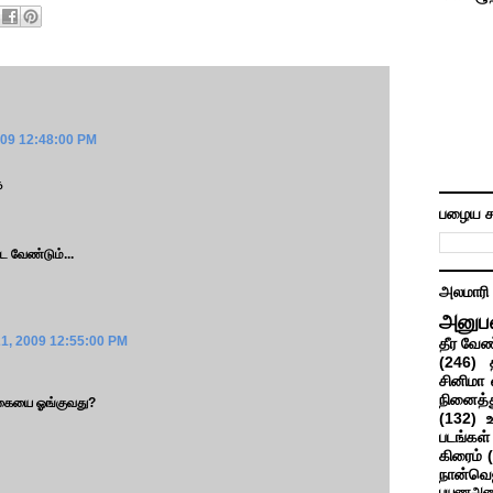
009 12:48:00 PM
ை
பழைய ச
ட வேண்டும்...
அலமாரி
அனுப
1, 2009 12:55:00 PM
தீர வேண
(246)
சினிமா 
நினைத்த
 கையை ஓங்குவது?
(132)
படங்கள்
கிரைம்
நான்வெ
பயணஅனு