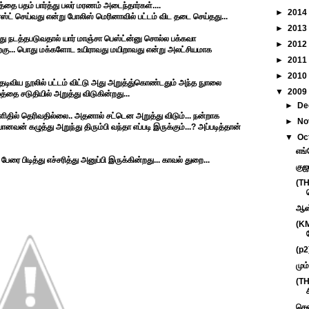
தை பதம் பார்த்து பலர் மரணம் அடைந்தார்கள்....
►
2014
ட் செய்வது என்று போலிஸ் மெரினாவில் பட்டம் விட தடை செய்தது...
►
2013
து நடத்தபடுவதால் யார் மாஞ்சா பெஸ்ட்ன்னு சொல்ல பக்கவா
►
2012
 பிறகு... பொது மக்களோட உயிராவது மயிறாவது என்று அலட்சியமாக
►
2011
►
2010
 தடிவிய நூலில் பட்டம் விட்டு அது அறுத்து்கொண்டதும் அந்த நுாலை
▼
2009
த்தை சடுதியில் அறுத்து விடுகின்றது...
►
De
தில் தெரிவதில்லை.. அதனால் சட்டென அறுத்து விடும்... நன்றாக
►
No
ோனவன் கழுத்து அறுந்து திரும்பி வந்தா எப்படி இருக்கும்...? அப்படித்தான்
▼
Oc
எங்
ரை பிடித்து எச்சரித்து அனுப்பி இருக்கின்றது... காவல் துறை...
குஜ
(TH
ஆஸ்
(KM
(p2)
மும
(TH
சென