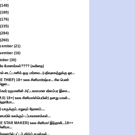
(148)
(180)
(176)
(335)
(284)
(260)
cember
(21)
vember
(16)
tober
(30)
கே போனார்கள்???? (கவிதை)
ால் டைட்டானிக் ஒரு பார்வை...(பதிவுலகத்துக்கு ஒர...
E THIEF) 18+ உலக சினிமா/ரஷ்யா... சில பெண்
ஜென...
கார் ரகுமானின் அட்டகாசமான விளம்பர இசை...
.0) 18+( உலக சினிமா/ஸ்பெயின்) தனது மகன்...
ஹோமோ...
 யாருக்கும், எதுவும் நேரலாம்....
்பையில் கலக்கும் டப்பாவாலாக்கள்...
E STAR MAKER) உலக சினிமா/ இத்தாலி...18++
சினிமா...
்னையில் பட்டம் விடும் எமன்கள்...