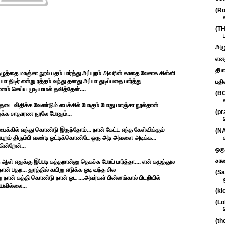
(Ro
(TH
அழு
எனத
தீப
கழுத்தை மாஞ்சா நூல் பதம் பார்த்து அப்புறம் அவரின் காதை லேசாக கிள்ளி
ிடிர் என்று ரத்தம் வந்து தனது அப்பா துடிப்பதை பார்த்து
பதி
் செய்ய முடியாமல் தவித்தேன்....
(BO
டை வி்திக்க வேண்டும் பைக்கில் போகும் போது மாஞ்சா நூல்தான்
(pr
ுக்க சாதாரண நூலே போதும்...
ில் வந்து கொண்டு இருந்தோம்... நான் கேட்ட எந்த கேள்விக்கும்
(NA
ுறம் திரும்பி வண்டி ஓட்டிக்கொண்டே ஒரு அடி அவளை அடிக்க...
ின்றேன்...
ஒரு
சாண
 எதுக்கு இப்படி கத்தறான்னு தெகச்சு போய் பார்த்தா.... என் கழுத்துல
ான் பதற... துரத்தில் கயிறு எடுக்க ஓடி வந்த சில
(Sa
்று நான் கத்தி கொண்டு நான் ஓட ....அவர்கள் பின்னங்கால் பிடறியில்
ியவில்லை...
(ki
(Lo
(th