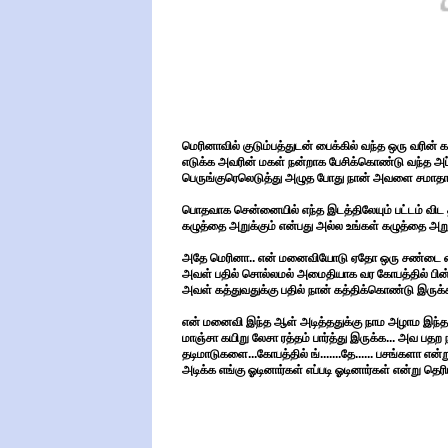
மெரினாவில் குடும்பத்துடன் பைக்கில் வந்த ஒரு வரின் 
எடுக்க அவரின் மகள் நன்றாக பேசிக்கொண்டு வந்த அப்பா த
பெருங்குரெலெடுத்து அழுத போது நான் அவளை சமாதானம
பொதவாக சென்னையில் எந்த இடத்திலேயும் பட்டம் விட த
கழுத்தை அறுக்கும் என்பது அல்ல உங்கள் கழுத்தை அற
அதே மெரினா.. என் மனைவியோடு ஏதோ ஒரு சண்டை பைக்க
அவள் பதில் சொல்லமல் அமைதியாக வர கோபத்தில் பின்ப
அவள் கத்துவதுக்கு பதில் நான் கத்திக்கொண்டு இருக்க
என் மனைவி இந்த ஆள் அடித்ததுக்கு நாம அழாம இந்த ஆள்
மாஞ்சா கயிறு லேசா ரத்தம் பார்த்து இருக்க... அவ பதற ந
தடிமாடுகளை...கோபத்தில் ங்.......தே...... பசங்களா என
அடிக்க எங்கு ஓடினார்கள் எப்படி ஓடினார்கள் என்று தெர