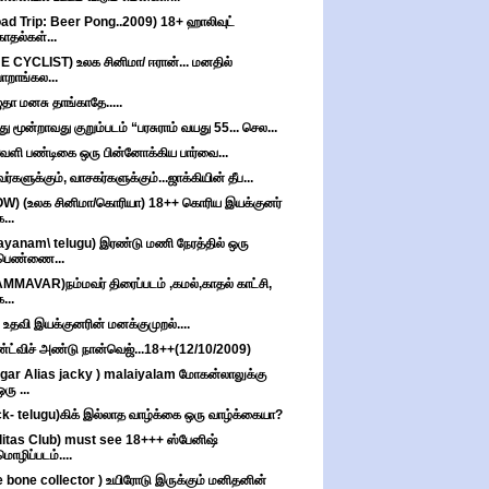
ad Trip: Beer Pong..2009) 18+ ஹாலிவுட்
காதல்கள்...
E CYCLIST) உலக சினிமா/ ஈரான்... மனதில்
பாறாங்கல...
தா மனசு தாங்காதே.....
ு மூன்றாவது குறும்படம் “பரசுராம் வயது 55... செல...
ாவளி பண்டிகை ஒரு பின்னோக்கிய பார்வை...
வர்களுக்கும், வாசகர்களுக்கும்...ஜாக்கியின் தீப...
W) (உலக சினிமா/கொரியா) 18++ கொரிய இயக்குனர்
க...
ayanam\ telugu) இரண்டு மணி நேரத்தில் ஒரு
பெண்ணை...
MMAVAR)நம்மவர் திரைப்படம் ,கமல்,காதல் காட்சி,
க...
 உதவி இயக்குனரின் மனக்குமுறல்....
்ட்விச் அண்டு நான்வெஜ்...18++(12/10/2009)
gar Alias jacky ) malaiyalam மோகன்லாலுக்கு
ஒரு ...
ck- telugu)கிக் இல்லாத வாழ்க்கை ஒரு வாழ்க்கையா?
litas Club) must see 18+++ ஸ்பேனிஷ்
மொழிப்படம்....
e bone collector ) உயிரோடு இருக்கும் மனிதனின்