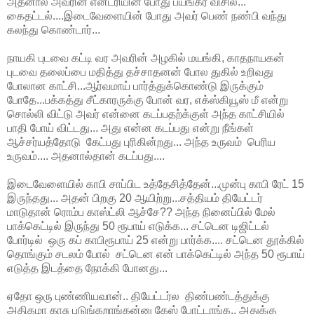
அதனால் அவரின் என்ட்ரியின் போது பயங்கர விசில்...
கைதட்டல்....இடைவேளையின் போது அவர் பெண் நண்பி வந்து
கலந்து கொண்டார்...
நாயகி புடவை கட்டி வர அவரின் அழகில் மயங்கி, காதநாயகன்
புடவை தலைப்பை மதித்து தச்சாதனன் போல துகில் உறிவது
போலான காட்சி...ஆர்வமாய் பார்த்துக்கொண்டு இருக்கும்
போதே...பக்கத்து சீட்காரருக்கு போன் வர, எக்ஸ்கியூஸ் மீ என்று
சொல்லி விட்டு அவர் என்னை கடப்பதற்க்குள் அந்த காட்சியில்
பாதி போய் விட்டது... அது என்ன கடப்பது என்று நீங்கள்
ஆச்சர்யத்தோடு கேட்பது புரிகின்றது... அந்த உருவம் பெரிய
உருவம்.... அதனால்தான் கடப்பது....
இடைவேளையில் காபி சாப்பிட உத்தேசித்தேன்...முன்பு காபி ரேட் 15
இருந்தது... அதன் பிறகு 20 ஆயிற்று...சத்தியம் தியேட்டர்
மாடுதான் ரொம்ப காஸ்ட்லி ஆச்சே?? அந்த நினைப்பில் மேல்
பாக்கெட்டில் இருந்து 50 ரூபாய் எடுக்க... சட்டென டிஜிட்டல்
போர்டில் ஒரு கப் காபிரூபாய் 25 என்று பார்க்க.... சட்டென தூக்கில்
தொங்கும் சடலம் போல் சட்டென என் பாக்கெட்டில் அந்த 50 ரூபாய்
எடுத்த இடத்தை நோக்கி போனது...
ஏதோ ஒரு புண்ணியவான்.. தியேட்டர்ல திண்பண்டத்துக்கு
அதிகமா காசு புடுங்கறாங்கன்னு கேஸ் போட்டாங்க.. அதுக்கு