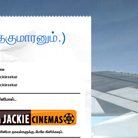
குமாரனும்.)
me
ckiesekar
ckiesekar
ினிமாஸ்..
சினிமா தகவல்களுக்கு..மேலே கிளிக்கவும்.