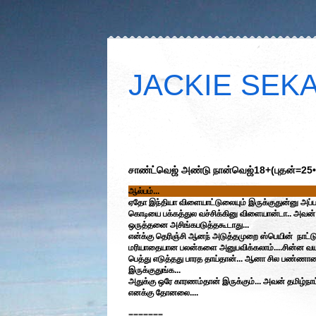
JACKIE SEKAR
சாண்ட்வெஜ் அண்டு நான்வெஜ்18+(புதன்=25
ஆல்பம்...
ஏதோ இந்தியா விளையாட்டுலையும் இருக்குதுன்னு அப்ப
கொடியை பக்கத்துல வச்சிக்கினு விளையான்டா.. அவன் ப
ஒருத்தனை அசிங்கபடுத்தகூடாது...
என்க்கு தெரிஞ்சி ஆனந் அடுத்தமுறை ஸ்பெயின் நாட்டு
மரியாதையான பலன்களை அனுபவிக்கலாம்....சின்ன வய
பெத்து எடுத்தது பாரத தாய்தான்... ஆனா சில பண்ணா
இருக்குதுங்க...
அதுக்கு ஒரே காரணம்தான் இருக்கும்... அவன் தமிழ்ந
எனக்கு தோனலை....
=======