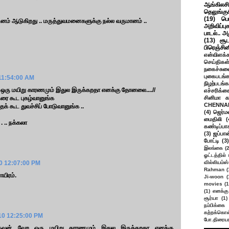
ஆங்கிலசின
தெலுங்கு
(19)
பெ
் ஆடுகிறது .. மருத்துவமனைகளுக்கு நல்ல வருமானம் ..
அறிவிப்பு
பாடல்.. அ
(13)
சூட
பிரெஞ்சி
என்விளக்க
செய்திகள
நகைச்சுவ
புகைபடங்
11:54:00 AM
நிழற்படங்க
ற ஒரு மயிறு காரணமும் இதுல இருக்கறதா எனக்கு தோனலை....//
எச்சரிக்க
ரை கூட புகழ்வானுங்க
சினிமா 
CHENNAI
் கூட துவச்சிப் போடுவானுங்க ..
(4)
ஜெர்ம
மைதிலி
(
. .. நக்கலா
கண்டிப்பா
(3)
ஜப்பான
போட்டி
(3)
இலங்கை
(
ஓட்டத்தில்
0 12:07:00 PM
வில்லியம்ஸ்
Rahman
(
ாயிரம்.
Ji-woon
(
movies
(1
(1)
எனக்கு
சூர்யா
(1)
நம்பிக்கை 
கற்றக்கொள்
10 12:25:00 PM
போ.திரையர
தவன்....வேற ஒரு மயிறு காரணமும் இதுல இருக்கறதா எனக்கு