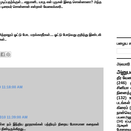
முடிப்பதற்க்குள்... எஜமானி.. யாரு என் புருசன் இதை சொன்னானா? அந்த
்டு டிரைவர் சொன்னான் என்றாள் வேலைக்காரி..
ாசித்தாலும் ஓட்டு போட மறக்காதீர்கள்.... ஓட்டு போடுவது குறித்து இண்டலி
கள்..
பழைய ச
அலமாரி
அனுப
தீர வேண
(246)
0 11:18:00 AM
சினிமா 
நினைத்த
(132)
படங்கள்
கிரைம்
நான்வெ
2010 11:39:00 AM
பயணஅனு
(34)
உப்ப
 உள்ள நம் இந்திய தூதரகங்கள் பத்தியும் நிறைய மோசமான கதைகள்
ஆக்ஷன் த
ீண்டிருக்கிறது...
போனவைக