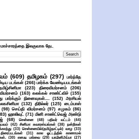
மாச்சாரத்தை இலகுவாக தேட
வம்
(609)
தமிழகம்
(297)
பார்த்தே
்டிய படங்கள்
(266)
பார்க்க வேண்டியபடங்கள்
தமிழ்சினிமா
(223)
திரைவிமர்சனம்
(206)
விமர்சனம்
(163)
கலக்கல் சாண்ட்விச்
(155)
ு பார்க்கும் நினைவுகள்....
(152)
அரசியல்
உலகசினிமா
(132)
திரில்லர்
(125)
டைம்பாஸ்
(98)
செய்தி விமர்சனம்
(97)
சமுகம்
(86)
(83)
ஹாலிவுட்
(71)
மினி சாண்ட்வெஜ் அண்டு
ஜ்
(68)
சென்னை
(48)
பதிவர் வட்டம்
(44)
பவம்
(42)
சினிமா சுவாரஸ்யங்கள்
(38)
நன்றிகள்
ுக்காத்து
(33)
சென்னையில்(தமிழ்நாட்டில்) வாழ
(33)
ிரைப்படங்கள்
(31)
கால ஓட்டத்தில் காணாமல்
ள்.
(30)
எனது பார்வை
(29)
யாழினிஅப்பா
(27)