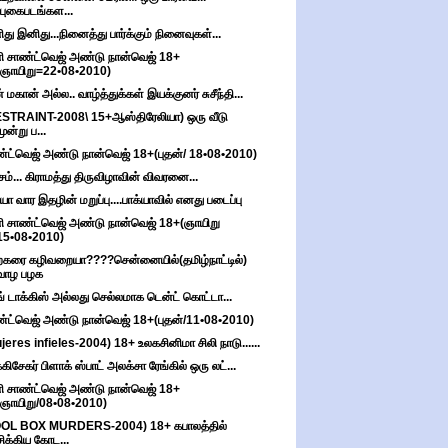
(புகைபடங்கள...
து இனிது...நினைத்து பார்க்கும் நினைவுகள்...
ி சாண்ட்வெஜ் அண்டு நான்வெஜ் 18+
(ஞாயிறு=22•08•2010)
் மகான் அல்ல.. வாழ்த்துக்கள் இயக்குனர் சுசீந்தி...
STRAINT-2008\ 15+ஆஸ்திரேலியா) ஒரு வீடு
மூன்று ப...
்ட்வெஜ் அண்டு நான்வெஜ் 18+(புதன்/ 18•08•2010)
சம்... கிராமத்து திருவிழாவின் விவரனை...
்யா வார இதழின் மறுப்பு....பாக்யாவில் எனது படைப்பு
ி சாண்ட்வெஜ் அண்டு நான்வெஜ் 18+(ஞாயிறு
15•08•2010)
்கரை கழிவறையா????சென்னையில்(தமிழ்நாட்டில்)
வாழ பழக
ிங் டாக்கிஸ் அல்லது செல்லமாக டென்ட் கொட்டா...
்ட்வெஜ் அண்டு நான்வெஜ் 18+(புதன்/11•08•2010)
jeres infieles-2004) 18+ உலகசினிமா சிலி நாடு......
்கிசேகர் பிளாக் ஸ்பாட் அலக்சா ரேங்கில் ஒரு லட்...
ி சாண்ட்வெஜ் அண்டு நான்வெஜ் 18+
(ஞாயிறு/08•08•2010)
OOL BOX MURDERS-2004) 18+ கபாலத்தில்
சிக்கிய கோட...