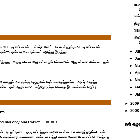
சாண
பாக
திர
195
மின
கு 100 ரூபாய் பைன்.... ஸ்கர்ட் போட்ட பொண்ணுக்கு 50ரூபாய் பைன்...
►
Ju
்?? ஏன்னா அவ டிக்கெட் எடுத்து இருந்தா....
►
Ju
ந்தது...அந்த கிளை மீது உள்ள நம்பிக்கையில் அது உட்கார வில்லை.. தன்
►
M
►
Ap
►
Ma
போனதும் அவருக்கு ஜெலுசில் சிரப் கொடுத்தாங்க...அவர் அடுத்த
்க.. ஏன் தெரியுமா?... கற்றோருக்கு சென்ற இடமெல்லாம் சிறப்பு
►
Fe
►
Ja
►
2009
►
2008
d??
as only one Carrot.....!!!!!!!!!!
என் எழு
டி திட்டினா... ஒரு கட்டத்துல பெரிய சண்டையா வளர்ந்திடுச்சி...உன்
. வேலைக்காரி சொன்னா.. என்னை பத்தி என்ன வேனா பேசு என் மொகத்தை