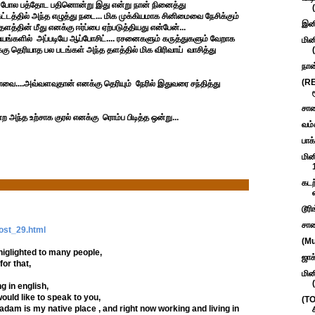
அது போல பத்தோட பதினொன்று இது என்று நான் நினைத்து
்டத்தில் அந்த எழுத்து நடை... மிக முக்கியமாக சினிமைவை நேசிக்கும்
இனி
தளத்தின் மீது எனக்கு ஈர்ப்பை ஏற்படுத்தியது என்பேன்...
யங்களில் அப்படியே ஆப்போசிட்.... ரசனைகளும் கருத்துகளும் வேறாக
மின
க்கு தெரியாத பல படங்கள் அந்த தளத்தில் மிக விரிவாய் வாசித்து
நான
(RE
கோவை....அவ்வளவுதான் எனக்கு தெரியும் நேரில் இதுவரை சந்தித்து
சாண
 அந்த உற்சாக குரல் எனக்கு ரொம்ப பிடித்த ஒன்று...
வம்
பாக
மின
கடற
டூர
சாண
ost_29.html
(Mu
 higlighted to many people,
ஜாக
or that,
மின
g in english,
would like to speak to you,
(T
adam is my native place , and right now working and living in