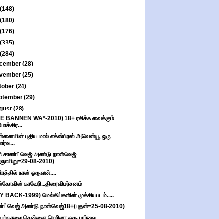
(148)
(180)
(176)
(335)
(284)
cember
(28)
vember
(25)
tober
(24)
ptember
(29)
gust
(28)
E BANNEN WAY-2010) 18+ ரசிக்க வைக்கும்
போக்கிர...
்னையின் புதிய மால் எக்ஸ்பிரஸ் அவென்யூ ஒரு
பார்வ...
ி சாண்ட்வெஜ் அண்டு நான்வெஜ்
(ஞாயிறு=29•08•2010)
ரத்தில் நான் ஒருவன்....
்கோவின் காவேரி...திரைவிமர்சனம்
Y BACK-1999) மெல்கிப்சனின் முக்கியபடம்.....
்ட்வெஜ் அண்டு நான்வெஜ்18+(புதன்=25•08•2010)
ியற்காலை சென்னை மெரினா ஒரு பார்வை...