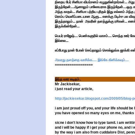
நிறைய பேர் சினிமா விமர்சனம் எழுதுகின்றார்கள்... 
இருந்தேன்....ஆனாலும் பாலோயராக இருந்தேன்....ஒரு கட
அந்த காதல்... சினிமா பற்றிய புரிதல் இது எல்லாம் அந்த 
ரொம்ப வெளிப்படையான ஆளு... எனக்கு பிடிச்ச பல விஷ
இருந்தாலும்... நான் அவரின் தளத்துக்கு ரசிகன்... என
இருக்கின்றேன்...
பெயர் ராஜேஷ்.... பெண்களுரில் வாசம்.... சொந்த ஊர் 
இல்லை...
எப்போது நான் போன் செய்தாலும் சொல்லுங்க ஜாக்கி என்ற
அவரது தளத்தை வாசிக்க..... இங்கே கிளிக்கவும்....
==================
இந்த வார கடிதம்..
Mr Jackisekar,
i just read your article,
http://jackiesekar.blogspot.
com/2009/05/blog-p
i am just proud off you, and your life should be
you have opened so many eyes on me, thanks f
sicne i don't know how to type tamil. i am writtin
and i will be happy if i get your phone no, and i 
by the way i am also from cuddalore Dist, penn