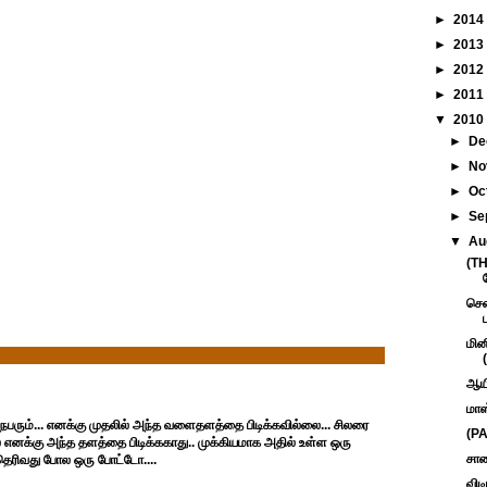
►
2014
►
2013
►
2012
►
2011
▼
2010
►
De
►
No
►
Oc
►
Se
▼
Au
(TH
சென
மின
ஆயி
மாஸ
ரும்... எனக்கு முதலில் அந்த வளைதளத்தை பிடிக்கவில்லை... சிலரை
(PA
எனக்கு அந்த தளத்தை பிடிக்ககாது.. முக்கியமாக அதில் உள்ள ஒரு
சாண
 தெரிவது போல ஒரு போட்டோ....
விட