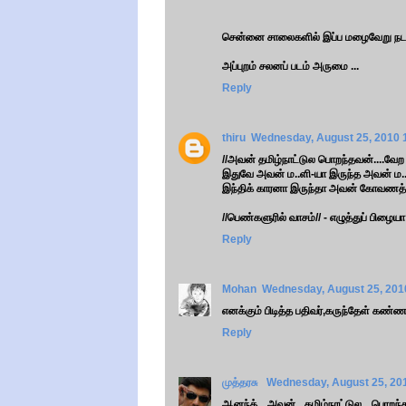
சென்னை சாலைகளில் இப்ப மழைவேறு நடனம
அப்புறம் சலனப் படம் அருமை ...
Reply
thiru
Wednesday, August 25, 2010 
//அவன் தமிழ்நாட்டுல பொறந்தவன்....வே
இதுவே அவன் ம..ளி-யா இருந்த அவன் ம..
இந்திக் காரனா இருந்தா அவன் கோவணத்தக
//பெண்களுரில் வாசம்// - எழுத்துப் பிழையா 
Reply
Mohan
Wednesday, August 25, 201
எனக்கும் பிடித்த‌ ப‌திவர்,கருந்தேள் கண்ண
Reply
முத்தரசு
Wednesday, August 25, 20
ஆனந்த் அவன் தமிழ்நாட்டுல பொறந்