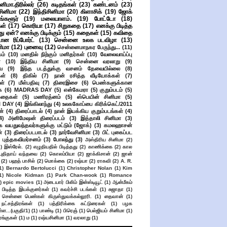
ிமா.திரில்லர்
(26)
கடிதங்கள்
(23)
கண்டனம்
(23)
சினிமா
(22)
இந்திசினிமா
(20)
கிளாசிக்
(19)
ஜோக்
ங்களூர்
(19)
மலையாளம்.
(19)
போட்டோ
(18)
கள்
(17)
கொரியா
(17)
சிறுகதை
(17)
எனக்கு பிடித்த
து ஏன்? எனக்கு பிடிக்கும்
(15)
கதைகள்
(15)
கவிதை
ான ரிப்போர்ட்
(13)
சென்னை உலக படவிழா
(13)
னிமா
(12)
புனைவு
(12)
சென்னைமாநகர பேருந்து...
(11)
ம்
(10)
மனதில் நிற்கும் மனிதர்கள்
(10)
வேலைவாய்ப்பு
்
(10)
இந்திய சினிமா
(9)
சென்னை வரலாறு
(9)
ை
(9)
இந்த படத்துக்கு வசனம் தேவையில்லை
(8)
கள்
(8)
திகில்
(7)
நான் ரசித்த வீடியோக்கள்
(7)
ள்
(7)
மீள்பதிவு
(7)
திரைஇசை
(6)
பெண்களுக்கான
ை
(6)
MADRAS DAY
(5)
என்கேமரா
(5)
குறும்படம்
(5)
கதைகள்
(5)
மணிரத்னம்
(5)
ஸ்பெயின் சினிமா
(5)
 DAY
(4)
இங்கிலாந்து
(4)
உலககோப்பை கிரிக்கெட்/2011
ன்
(4)
திரைப்பாடல்
(4)
நான் இயக்கிய குறும்படங்கள்
(4)
4)
அனிமேஷன் திரைப்படம்
(3)
இத்தாலி சினிமா
(3)
க வயதுவந்தவர்களுக்கு மட்டும் (ஜோக்)
(3)
கமலஹாசன்
்
(3)
திரைப்படபாடல்
(3)
நார்வேசினிமா
(3)
பிட் புகைப்பட
புத்தகவிமர்சனம்
(3)
போலந்து
(3)
அஸ்திரிய சினிமா
(2)
2)
இஸ்ரேல்.
(2)
எழுதியதில் பிடித்தது
(2)
காணிக்கை
(2)
கால
 புதிதாய் வந்தவை
(2)
கொலம்பியா
(2)
ஜாக்கிசான்
(2)
ஜான்
(2)
பஹத் பாசில்
(2)
மொக்கை
(2)
ரஷ்யா
(2)
ராகவி
(2)
A. R.
1)
Bernardo Bertolucci
(1)
Christopher Nolan
(1)
Kim
1)
Nicole Kidman
(1)
Park Chan-wook
(1)
Romance
)
epic movies
(1)
அடையார் பிலிம் இன்ஸ்டியூட்
(1)
ஆன்மீகம்
 பிடித்த இயக்குனர்கள்
(1)
கவர்ச்சி படங்கள்
(1)
சுஜாதா
(1)
சென்னை பெண்கள் கிருஸ்துவக்கல்லூரி.
(1)
தைவான்
(1)
நட்சத்திரங்கள்
(1)
பத்திரிக்கை கட்டுரைகள்
(1)
பழக
ள...(பகுதி/1)
(1)
பாண்டி
(1)
பிரெஞ்
(1)
பெல்ஜியம் சினிமா
(1)
ங்குகள்
(1)
ம
(1)
ரஷ்யசினிமா
(1)
வரலாறு
(1)