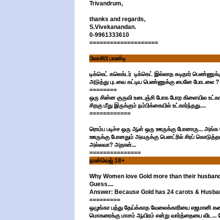
Trivandrum,
thanks and regards,
S.Vivekanandan.
0-9961333610
====================
பிலாசிபி பாண்டி
டிக்கெட் கலெக்டர் டிக்கெட் இல்லாத சுடிதார் பெண்ணுக்
அடுத்து புடவை கட்டிய பெண்ணுக்கு பைனே போடலை ? ஏன
========
ஒரு சின்ன குருவி உடைஞ்சி போக போற கிளையில உட்கார்
சிறகு மீது இருக்கும் நம்பிக்கையில் உட்கார்ந்தது....
============
ரொம்ப படிச்ச ஒரு ஆள் ஒரு ஊருக்கு போனாரு... அங்க 
ஊருக்கு போனதும் அவருக்கு பெனட்ரில் சிரப் கொடுத்தாங
அல்லவா? அதான்...
===============
நான்வெஜ் 18+
Why Women love Gold more than their husban
Guess....
Answer: Because Gold has 24 carots & Husband h
=========
ஒழுங்கா பத்து தேய்க்காத வேலைக்காரியை எஜமானி கண்டப
மொகரைக்கு மாசம் ஆயிரம் என்று வார்த்தையை விட..