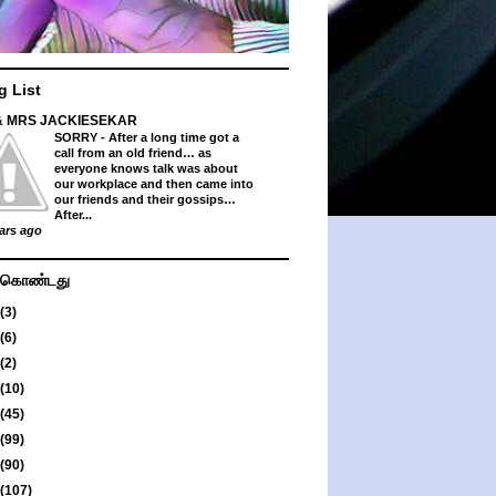
g List
& MRS JACKIESEKAR
SORRY
-
After a long time got a
call from an old friend… as
everyone knows talk was about
our workplace and then came into
our friends and their gossips…
After...
ars ago
து கொண்டது
(3)
(6)
(2)
(10)
(45)
(99)
(90)
(107)