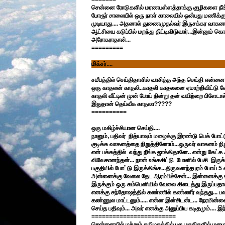
சென்னை ரோடுகளில் மரணபள்ளத்தாக்கு குழிகளை நீங்கள்
போரூர் சாலையில் ஒரு நாள் காலையில் ஒன்பது மணிக்கு
முடியாது.... அதனால் துணைமுதல்வர் இருசக்கர வாகனம் 
ஆட்சியை கடுப்பில் மறந்து திட்டிவிடுவார்...இன்னும் கொஞ
அரோகராதான்...
=========
மிக்சர்....
சமீபத்தில் செய்திதாளில் வாசித்த அந்த செய்தி என்னை 
ஒரு காதலன் காதலி..காதலி காதலனை ஏமாற்றிவிட்டு வேற
காதலி வீட்டின் முன் போய் நின்று தன் வயிற்றை பிளேட
இதுதான் தெய்வீக காதலா?????
==========
ஒரு மகிழ்ச்சியான செய்தி....
நானும், பதிவர் நித்யாவும் மழைக்கு இரண்டு பெக் போட்டு
குடிக்க வாகனத்தை நிறுத்தினோம்...ஒருவர் வாகனம் நிறு
என் பக்கத்தில் வந்து நீங்க ஜாக்கிதானே.. என்று கேட்க ஆம
விவேகானந்தன்... நான் உங்ககிட்டு போனில் பேசி இருக
பகுதியில் போட்டு இருக்கிங்க...திருவனந்தபுரம் போய் 5
அன்னைக்கு வேலை தேட ஆரம்பிச்சேன்... இன்னைக்கு உ
இருக்கும் ஒரு கம்பெனியில் வேலை கிடைத்து இருப்பதா
எனக்கு சந்தோஷத்தில் கண்ணில் கண்ணீர் வந்தது... பல
கண்ணுல மாட்டனும்..... என்ன இன்சிடன்ட... நேரமின
செய்த பதிவும்... அவர் எனக்கு அனுப்பிய கடிதமும்.... இந
========================
சென்னையில் மற்றும் தமிழகத்தில் பல பகுதிகளில் மழை 