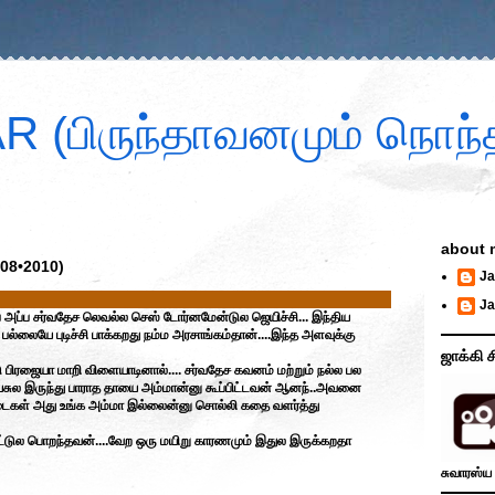
 (பிருந்தாவனமும் நொந்த
about 
•08•2010)
Ja
Ja
 அப்ப சர்வதேச லெவல்ல செஸ் டோர்னமேன்டுல ஜெயிச்சி... இந்திய
ல்லையே புடிச்சி பாக்கறது நம்ம அரசாங்கம்தான்....இந்த அளவுக்கு
ஜாக்கி ச
 பிரஜையா மாறி விளையாடினால்.... சர்வதேச கவனம் மற்றும் நல்ல பல
சுல இருந்து பாராத தாயை அம்மான்னு கூப்பிட்டவன் ஆனந்..அவனை
டைகள் அது உங்க அம்மா இல்லைன்னு சொல்லி கதை வளர்த்து
ாட்டுல பொறந்தவன்....வேற ஒரு மயிறு காரணமும் இதுல இருக்கறதா
சுவாரஸ்ய 