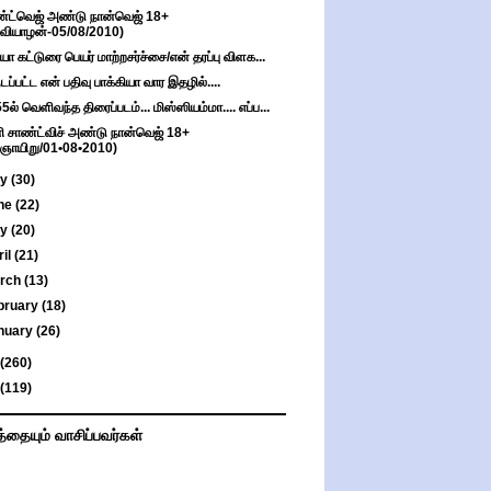
்ட்வெஜ் அண்டு நான்வெஜ் 18+
(வியாழன்-05/08/2010)
்யா கட்டுரை பெயர் மாற்றசர்ச்சை/என் தரப்பு விளக...
ுடப்பட்ட என் பதிவு பாக்கியா வார இதழில்....
5ல் வெளிவந்த திரைப்படம்... மிஸ்ஸியம்மா.... எப்ப...
ி சாண்ட்விச் அண்டு நான்வெஜ் 18+
(ஞாயிறு/01•08•2010)
ly
(30)
ne
(22)
ay
(20)
ril
(21)
rch
(13)
bruary
(18)
nuary
(26)
(260)
(119)
த்தையும் வாசிப்பவர்கள்