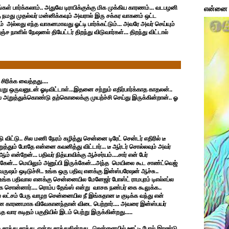
 பார்க்கலாம்.. அதுவே டிராபிக்குக்கு மிக முக்கிய காரணம்... வடபழனி
என்னை ப
 நமது முதல்வர் மன்னிக்கவும் அவரால் இரு சக்கர வாகனம் ஒட்ட
அல்லது எந்த வாகனமாவது ஓட்டி பார்க்கட்டும்... அவரே அவர் செய்யும்
்ச நாளில் நேஷனல் தியேட்டர் திறந்து விடுவார்கள்... திறந்து விட்டால்
சிரிக்க வைத்தது....
ு ஒருவனுடன் ஓடிவிட்டாள்...இதனை சற்றும் எதிர்பார்க்காத காதலன்..
ால் அறுத்துக்கொண்டு தற்கொலைக்கு முயற்ச்சி செய்து இருக்கின்றான்.. ஓ
 விட்டு.. சில மணி நேரம் கழித்து சென்னை டிரேட் சென்டர் எதிரில் டீ
த்தும் போதே என்னை கவனித்து விட்டார்... டீ ஆர்டர் சொல்லவும் அவர்
் என்றேன்... பதிவர் நித்யாவிக்கு ஆச்சர்யம்....சார் என் பேர்
்கேன்... மெயிலும் அனுப்பி இருக்கேன்...அந்த மெயிலை கூட சாண்ட்வெஜ்
 வருஷம் ஒடிடுச்சி.. உங்க ஒரு பதிவு எனக்கு இன்ஸ்பரேஷன் ஆச்சு..
ங்க பதிவால எனக்கு சென்னையில மேனேஜர் போஸ்ட் ராமபுரம் டிஎல்எப்ல
க சொன்னார்.... ரொம்ப தேங்ஸ் என்று வாசக நண்பர் கை கூலுக்க..
 லட்சம் பேரு வாழற சென்னையில நீ இங்கதான டீ குடிக்க வந்து என்
்னை காரணமாக விவேகானந்தான் விடை பெற்றார்.... அவரை இன்ஸ்பயர்
்த வார கடிதம் பகுதியில் இடம் பெற்று இருக்கின்றது.....
சாத்து சாத்து என்று சாத்துகின்றது...சென்னையில் ஊட்டி போல் இரண்டு