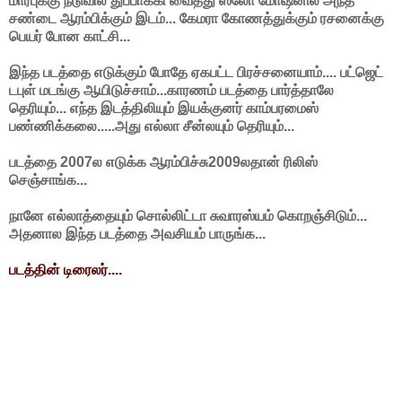
மார்புக்கு நடுவில் துப்பாக்கி வைத்து ஸ்லோ மோஷனில் அந்த
சண்டை ஆரம்பிக்கும் இடம்... கேமரா கோணத்துக்கும் ரசனைக்கு
பெயர் போன காட்சி...
இந்த படத்தை எடுக்கும் போதே ஏகபட்ட பிரச்சனையாம்.... பட்ஜெட்
டபுள் மடங்கு ஆயிடுச்சாம்...காரணம் படத்தை பார்த்தாலே
தெரியும்... எந்த இடத்திலியும் இயக்குனர் காம்பரமைஸ்
பண்ணிக்கலை.....அது எல்லா சீன்லயும் தெரியும்...
படத்தை 2007ல எடுக்க ஆரம்பிச்சு2009லதான் ரிலிஸ்
செஞ்சாங்க...
நானே எல்லாத்தையும் சொல்லிட்டா சுவாரஸ்யம் கொறஞ்சிடும்...
அதனால இந்த படத்தை அவசியம் பாருங்க...
படத்தின் டிரைலர்....