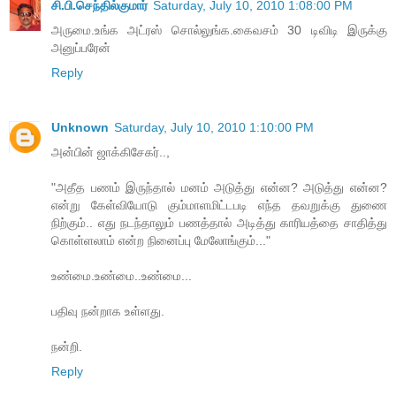
சி.பி.செந்தில்குமார்
Saturday, July 10, 2010 1:08:00 PM
அருமை.உங்க அட்ரஸ் சொல்லுங்க.கைவசம் 30 டிவிடி இருக்கு
அனுப்பரேன்
Reply
Unknown
Saturday, July 10, 2010 1:10:00 PM
அன்பின் ஜாக்கிசேகர்..,
"அதீத பணம் இருந்தால் மனம் அடுத்து என்ன? அடுத்து என்ன?
என்று கேள்வியோடு கும்மாளமிட்டபடி எந்த தவறுக்கு துணை
நிற்கும்.. எது நடந்தாலும் பணத்தால் அடித்து காரியத்தை சாதித்து
கொள்ளலாம் என்ற நினைப்பு மேலோங்கும்..."
உண்மை.உண்மை..உண்மை...
பதிவு நன்றாக உள்ளது.
நன்றி.
Reply