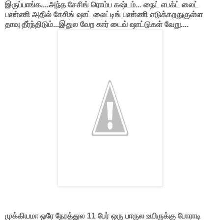
இருப்பாங்க....அந்த சேசிங் ரொம்ப கஷ்டம்... நைட் எபக்ட் லைட்
பண்ணி அதில் சேசிங் ஷாட் லைட்டிங் பண்ணி எடுக்கறதுகுள்ள
தாவு தீர்ந்திடும்...இதுல வேற கார் டைவ் ஷாட்டுகள் வேறு....
முக்கியமா ஒரே நேரத்துல 11 பேர் ஒரு பாருல உயிருக்கு போராடி