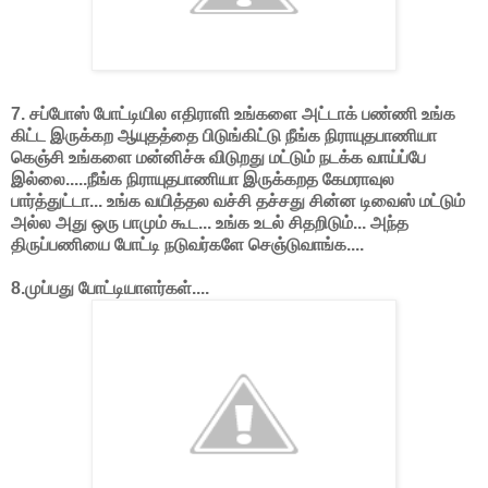
7. சப்போஸ் போட்டியில எதிராளி உங்களை அட்டாக் பண்ணி உங்க
கிட்ட இருக்கற ஆயுதத்தை பிடுங்கிட்டு நீங்க நிராயுதபாணியா
கெஞ்சி உங்களை மன்னிச்சு விடுறது மட்டும் நடக்க வாய்ப்பே
இல்லை.....நீங்க நிராயுதபாணியா இருக்கறத கேமராவுல
பார்த்துட்டா... உங்க வயித்தல வச்சி தச்சது சின்ன டிவைஸ் மட்டும்
அல்ல அது ஒரு பாமும் கூட... உங்க உடல் சிதறிடும்... அந்த
திருப்பணியை போட்டி நடுவர்களே செஞ்டுவாங்க....
8.முப்பது போட்டியாளர்கள்....