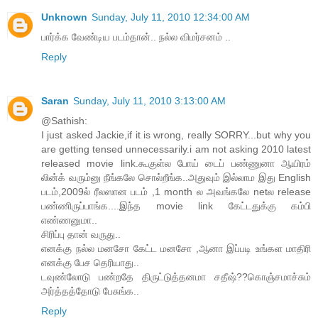
Unknown
Sunday, July 11, 2010 12:34:00 AM
பார்க்க வேண்டிய படம்தான்.. நல்ல விமர்சனம் ..
Reply
Saran
Sunday, July 11, 2010 3:13:00 AM
@Sathish:
I just asked Jackie,if it is wrong, really SORRY...but why you
are getting tensed unnecessarily.i am not asking 2010 latest
released movie link.கூகுள்ல போய் டைப் பண்ணுனா ஆயிரம்
லின்க் வரும்னு நீங்கலே சொல்றீங்க..அதுவும் இல்லாம இது English
படம்,2009ல் ரீலஸான படம் ,1 month ல அவங்கலே netல release
பண்ணிருப்பாங்க....இந்த movie link கேட்டதுக்கு கம்பி
எண்ணனுமா..
சிரிப்பு தான் வருது..
எனக்கு நல்ல மனசோ கேட்ட மனசோ ,ஆனா இப்படி உங்கள மாதிரி
எனக்கு பேச தெரியாது..
டவுண்லோடு பண்றதே திருட்டுத்தனமா சதீஷ்??கொஞ்சமாச்சும்
அர்த்தத்தோடு பேசுங்க..
Reply