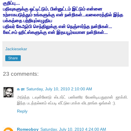
குறிப்பு....
பதிவுகளுக்கு ஒட்டிட்டும், பின்னுட்டம் இட்டும் என்னை
உற்சாகபடுத்தும் உங்களுக்கு என் நன்றிகள்...வலைசரத்தில் இந்த
பக்கத்தை பற்றியும்எழுதிய
பதிவர் கேஆர்பி செந்திலுக்கு என் நெஞ்சார்ந்த நன்றிகள்...
8லட்சம் ஹிட்ஸ்களுக்கு என் இதயபூர்வமான நன்றிகள்...
Jackiesekar
Share
23 comments:
க ரா
Saturday, July 10, 2010 2:10:00 AM
அடுத்த டவுன்லோடு ஸ்டார்ட் பண்ணிர வேண்டியதுதான் ஜாக்கி.
இந்த படத்தல்லாம் எப்படி வீட்டுல பாக்க விடறாங்க ஒங்கள் :).
Reply
Romeoboy
Saturday, July 10, 2010 4:24:00 AM