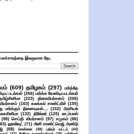
மாச்சாரத்தை இலகுவாக தேட
வம்
(609)
தமிழகம்
(297)
பார்த்தே
்டிய படங்கள்
(266)
பார்க்க வேண்டியபடங்கள்
தமிழ்சினிமா
(223)
திரைவிமர்சனம்
(206)
விமர்சனம்
(163)
கலக்கல் சாண்ட்விச்
(155)
ு பார்க்கும் நினைவுகள்....
(152)
அரசியல்
உலகசினிமா
(132)
திரில்லர்
(125)
டைம்பாஸ்
(98)
செய்தி விமர்சனம்
(97)
சமுகம்
(86)
(83)
ஹாலிவுட்
(71)
மினி சாண்ட்வெஜ் அண்டு
ஜ்
(68)
சென்னை
(48)
பதிவர் வட்டம்
(44)
பவம்
(42)
சினிமா சுவாரஸ்யங்கள்
(38)
நன்றிகள்