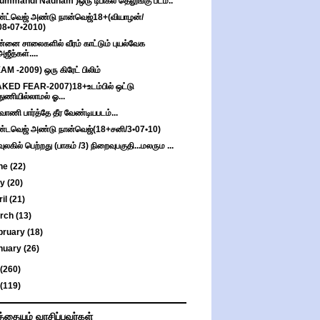
ummandi Nadham )ஒரு டிபிகல் தெலுங்கு படம்..
்ட்வெஜ் அண்டு நான்வெஜ்18+(வியாழன்/
08•07•2010)
்னை சாலைகளில் வீரம் காட்டும் புயல்வேக
அஜீத்கள்....
AM -2009) ஒரு கிரேட் பிலிம்
KED FEAR-2007)18+உடம்பில் ஒட்டு
துணியில்லாமல் ஓ...
ாணி பார்த்தே தீர வேண்டியபடம்...
்டவெஜ் அண்டு நான்வெஜ்(18+சனி/3•07•10)
வுலகில் பெற்றது (பாகம் /3) நிறைவுபகுதி...மலரும ...
ne
(22)
ay
(20)
ril
(21)
rch
(13)
bruary
(18)
nuary
(26)
(260)
(119)
த்தையும் வாசிப்பவர்கள்