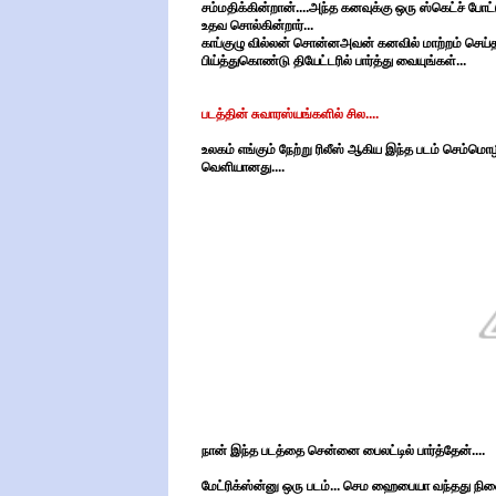
சம்மதிக்கின்றான்....அந்த கனவுக்கு ஒரு ஸ்கெட்ச் ப
உதவ சொல்கின்றார்...
காப்குழு வில்லன் சொன்னஅவன் கனவில் மாற்றம் செ
பிய்த்துகொண்டு தியேட்டரில் பார்த்து வையுங்கள்...
படத்தின் சுவாரஸ்யங்களில் சில....
உலகம் எங்கும் நேற்று ரிலீஸ் ஆகிய இந்த படம் செம்ம
வெளியானது....
நான் இந்த படத்தை சென்னை பைலட்டில் பார்த்தேன்....
மேட்ரிக்ஸ்ன்னு ஒரு படம்... செம ஹைபையா வந்தது நின