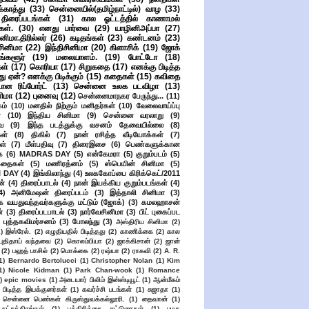
ுக்காத்து
(33)
சென்னையில்(தமிழ்நாட்டில்) வாழ
(33)
ிரைப்படங்கள்
(31)
கால ஓட்டத்தில் காணாமல்
ள்.
(30)
எனது பார்வை
(29)
யாழினிஅப்பா
(27)
ிமா.திரில்லர்
(26)
கடிதங்கள்
(23)
கண்டனம்
(23)
சினிமா
(22)
இந்திசினிமா
(20)
கிளாசிக்
(19)
ஜோக்
ங்களூர்
(19)
மலையாளம்.
(19)
போட்டோ
(18)
கள்
(17)
கொரியா
(17)
சிறுகதை
(17)
எனக்கு பிடித்த
து ஏன்? எனக்கு பிடிக்கும்
(15)
கதைகள்
(15)
கவிதை
ான ரிப்போர்ட்
(13)
சென்னை உலக படவிழா
(13)
னிமா
(12)
புனைவு
(12)
சென்னைமாநகர பேருந்து...
(11)
ம்
(10)
மனதில் நிற்கும் மனிதர்கள்
(10)
வேலைவாய்ப்பு
்
(10)
இந்திய சினிமா
(9)
சென்னை வரலாறு
(9)
ை
(9)
இந்த படத்துக்கு வசனம் தேவையில்லை
(8)
கள்
(8)
திகில்
(7)
நான் ரசித்த வீடியோக்கள்
(7)
ள்
(7)
மீள்பதிவு
(7)
திரைஇசை
(6)
பெண்களுக்கான
ை
(6)
MADRAS DAY
(5)
என்கேமரா
(5)
குறும்படம்
(5)
கதைகள்
(5)
மணிரத்னம்
(5)
ஸ்பெயின் சினிமா
(5)
 DAY
(4)
இங்கிலாந்து
(4)
உலககோப்பை கிரிக்கெட்/2011
ன்
(4)
திரைப்பாடல்
(4)
நான் இயக்கிய குறும்படங்கள்
(4)
4)
அனிமேஷன் திரைப்படம்
(3)
இத்தாலி சினிமா
(3)
க வயதுவந்தவர்களுக்கு மட்டும் (ஜோக்)
(3)
கமலஹாசன்
்
(3)
திரைப்படபாடல்
(3)
நார்வேசினிமா
(3)
பிட் புகைப்பட
புத்தகவிமர்சனம்
(3)
போலந்து
(3)
அஸ்திரிய சினிமா
(2)
2)
இஸ்ரேல்.
(2)
எழுதியதில் பிடித்தது
(2)
காணிக்கை
(2)
கால
 புதிதாய் வந்தவை
(2)
கொலம்பியா
(2)
ஜாக்கிசான்
(2)
ஜான்
(2)
பஹத் பாசில்
(2)
மொக்கை
(2)
ரஷ்யா
(2)
ராகவி
(2)
A. R.
1)
Bernardo Bertolucci
(1)
Christopher Nolan
(1)
Kim
1)
Nicole Kidman
(1)
Park Chan-wook
(1)
Romance
)
epic movies
(1)
அடையார் பிலிம் இன்ஸ்டியூட்
(1)
ஆன்மீகம்
 பிடித்த இயக்குனர்கள்
(1)
கவர்ச்சி படங்கள்
(1)
சுஜாதா
(1)
சென்னை பெண்கள் கிருஸ்துவக்கல்லூரி.
(1)
தைவான்
(1)
நட்சத்திரங்கள்
(1)
பத்திரிக்கை கட்டுரைகள்
(1)
பழக