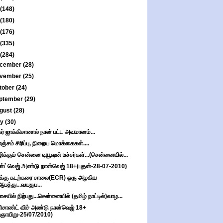
(148)
(180)
(176)
(335)
(284)
cember
(28)
vember
(25)
tober
(24)
ptember
(29)
gust
(28)
ly
(30)
கர் ஜாக்கிசானால் நான் பட்ட அவமானம்...
்சம் சிரிப்பு, நிறைய மொக்கைகள்....
ிக்கும் சென்னை டியூஷன் டீச்சர்கள்...(சென்னையில்...
்ட்வெஜ் அண்டு நான்வெஜ் 18+(புதன்-28•07•2010)
க்கு கடற்கரை சாலை(ECR) ஒரு அழகிய
ஆபத்து...வயதுப...
சையில் நிற்பது...சென்னையில் (தமிழ் நாட்டில்)வாழ...
ிசாண்ட் விச் அண்டு நான்வெஜ் 18+
(ஞாயிறு-25/07/2010)