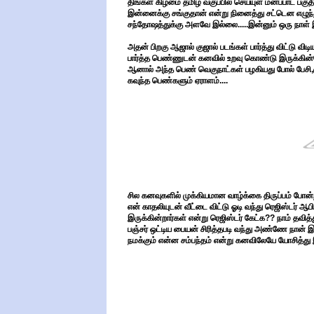
திங்கள் கிழமை தமிழ் வகுப்பில் செய்யுள் மனப்பாட பகுதி
இன்னைக்கு சங்குதான் என்று நினைத்து சட்டென எழுந்த
சந்தோஷத்துக்கு அளவே இல்லை.....இன்னும் ஒரு நாள் இ
அதன் பிறகு ஆஜால் குஜால் படங்கள் பார்த்து விட்டு வ
பார்த்த பெண்ணுடன் கனவில் உறவு கொண்டு இருக்கின்ற
ஆனால் அந்த பெண் வெகுநாட்கள் பழகியது போல் பேசி,
கவுந்த பெண்களும் ஏராளம்....
சில கனவுகளில் முக்கியமான வாழ்க்கை திருப்பம் போன்
என் காதலியுடன் வீட்டை விட்டு ஓடி வந்து ரெஜிஸ்டர் 
இருக்கின்றார்கள் என்று ரெஜிஸ்டர் கேட்க?? நாம் தவி
பஞ்சர் ஒட்டிய பையன் சிரித்தபடி வந்து அண்ணே நான் 
நமக்கும் என்ன சம்பந்தம் என்று கனவிலேயே யோசித்து இ