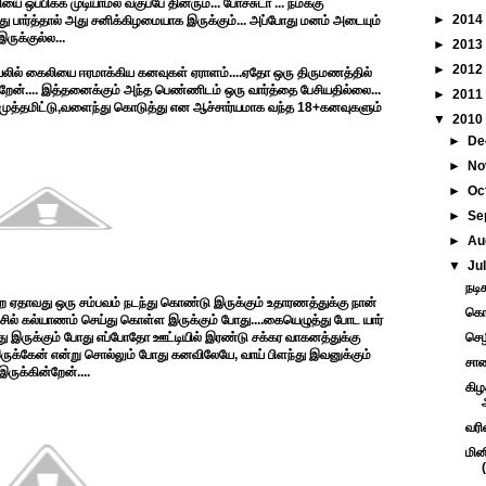
யை ஒப்பிக்க முடியாமல் வகுப்பே தினரும்... போச்சுடா ... நமக்கு
►
2014
ு பார்த்தால் அது சனிக்கிழமையாக இருக்கும்... அப்போது மனம் அடையும்
ருக்குல்ல...
►
2013
►
2012
ிடியலில் கைலியை ஈரமாக்கிய கனவுகள் ஏராளம்....ஏதோ ஒரு திருமணத்தில்
ேன்.... இத்தனைக்கும் அந்த பெண்ணிடம் ஒரு வார்த்தை பேசியதில்லை...
►
2011
முத்தமிட்டு,வளைந்து கொடுத்து என ஆச்சார்யமாக வந்த 18+கனவுகளும்
▼
2010
►
De
►
No
►
Oc
►
Se
►
Au
▼
Ju
நடி
ற ஏதாவது ஒரு சம்பவம் நடந்து கொண்டு இருக்கும் உதாரணத்துக்கு நான்
கொஞ
ஆபிசில் கல்யாணம் செய்து கொள்ள இருக்கும் போது....கையெழுத்து போட யார்
த்து இருக்கும் போது எப்போதோ ஊட்டியில் இரண்டு சக்கர வாகனத்துக்கு
செழ
இருக்கேன் என்று சொல்லும் போது கனவிலேயே, வாய் பிளந்து இவனுக்கும்
சாண
ருக்கின்றேன்....
கிழ
வரி
மின