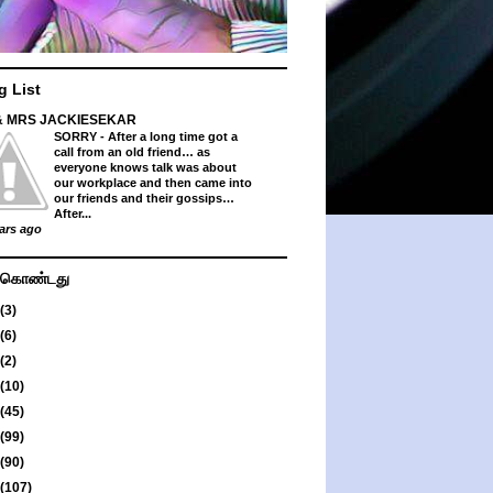
g List
& MRS JACKIESEKAR
SORRY
-
After a long time got a
call from an old friend… as
everyone knows talk was about
our workplace and then came into
our friends and their gossips…
After...
ars ago
து கொண்டது
(3)
(6)
(2)
(10)
(45)
(99)
(90)
(107)