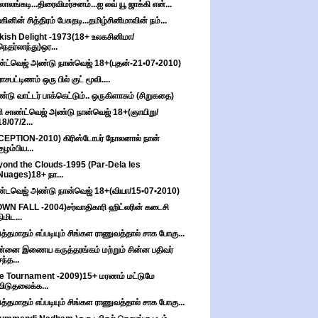
்லாலங்கடி...திரைவிமர்சனம்...ஐ லவ் யூ ஜாக்கி என்...
்கினின் சித்திரம் பேசுதடி...தமிழ்சினிமாவின் நம்...
kish Delight -1973(18+ உலகசினிமா/
நெதர்லாந்து)ஒர...
்ட்வெஜ் அண்டு நான்வெஜ் 18+(புதன்-21•07•2010)
ாசபட்டிணம் ஒரு பில் குட் மூவி....
்டு வாட்டர் பாக்கெட்டும்.. ஒருகிளாசும் (சிறுகதை)
ி சாண்ட்வெஜ் அண்டு நான்வெஜ் 18+(ஞாயிறு/
18/07/2...
CEPTION-2010) கிரிஸ்டோபர் நோலனால் நான்
குழம்பிய...
ond the Clouds-1995 (Par-Dela les
Nuages)18+ நா...
்டவெஜ் அண்டு நான்வெஜ் 18+(வியா/15•07•2010)
WN FALL -2004)சர்வாதிகாரி ஹிட்லரின் கடைசி
நிமிட...
த்தமாதம் எப்படியும் சிங்கள ராணுவத்தால் சாக போகு...
்னை இணைய கருத்தரங்கம் மற்றும் சின்ன பதிவர்
சந்த...
e Tournament -2009)15+ மரணம் மட்டுமே
விடுதலைக்க...
த்தமாதம் எப்படியும் சிங்கள ராணுவத்தால் சாக போகு...