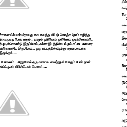
தில
மிஷ
Tur
சாண
மதர
்சனையில் யார் மீதாவது கை வைத்து விட்டு கொஞ்ச நேரம் கழித்து
இரண
த்தி வருவது போல் வரும்... நாமும் ஓடுவோம் ஒடுவோம் ஓடிக்கொண்டே
ாற்றி ஓடிக்கொண்டு இருப்போம், எல்லா இடத்திலேயும் நம் சட்டை காலரை
மின
ு ஓடிக்கொண்டே இருப்போம்... ஒரு கட்டத்தில் பிடித்து நைய புடைக்க
க்கும்.....
(IN
 போகலாம்... அது போல் ஒரு கனவை வைத்து எப்போதும் போல் நான்
Bey
இய்க்குனர் கிரிஸ்டோபர் நோலன்.....
சாண
(DO
அடு
சென
(Th
அடு