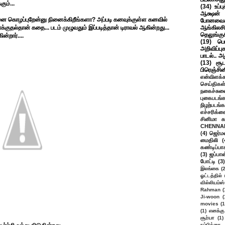
கும்...
(34)
உப்ப
ஆக்ஷன் த
னை கொழப்புறேன்னு நினைக்கிறீங்களா? அப்படி கனவுக்குள்ள கனவில்
போனவைக
்குதல்தான் கதை... படம் முழுவதும் இப்படித்தான் டிராவல் ஆகின்றது...
ஆங்கிலசின
தெலுங்கு
ன்றார்....
(19)
பெ
அறிவிப்பு
பாடல்.. அ
(13)
சூட
பிரெஞ்சி
என்விளக்க
செய்திகள
நகைச்சுவ
புகைபடங்
நிழற்படங்க
எச்சரிக்க
சினிமா 
CHENNAI
(4)
ஜெர்ம
மைதிலி
(
கண்டிப்பா
(3)
ஜப்பான
போட்டி
(3)
இலங்கை
(
ஓட்டத்தில்
வில்லியம்ஸ்
Rahman
(
Ji-woon
(
movies
(1
(1)
எனக்கு
சூர்யா
(1)
நம்பிக்கை 