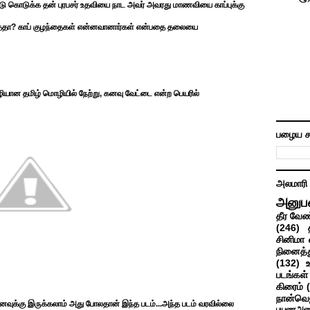
ோட்டு கொடுக்க தன் புரபசர் உதவியை நாட அவர் அவரது மாணவியை காப்புக்கு
ய்ததா? காப் குழந்தைகள் என்னவானார்கள் என்பதை தலையை
ொழியான தமிழ் மொழியில் நேற்று, கனவு வேட்டை என்ற பெயரில்
பழைய ச
அலமாரி
அனுப
தீர வேண
(246)
சினிமா 
நினைத்த
(132)
படங்கள்
கிரைம்
நான்வெ
ைவுக்கு இருக்கலாம் அது போலதான் இந்த படம்...அந்த படம் வரவில்லை
பயணஅனு