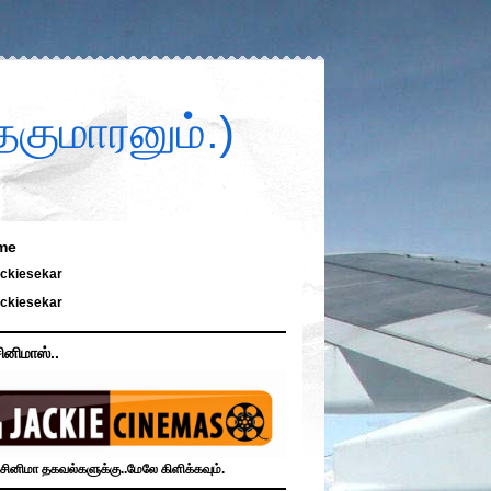
குமாரனும்.)
me
ckiesekar
ckiesekar
ினிமாஸ்..
சினிமா தகவல்களுக்கு..மேலே கிளிக்கவும்.