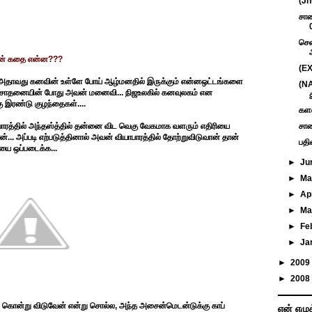
(Jh
சாண
சென
தின் கதை என்ன???
(EX
. அதாவது கனவின் உள்ளே போய் ஆழ்மனதில் இருக்கும் என்னஒட்டங்களை
(NA
வு சோதனையின் போது அவன் மனைவி... நிஜஉலகில் கனவுலகம் என
ு இரண்டு குழந்தைகள்....
களவ
யாபாரத்தில் அந்தஸ்த்தில் தன்னை விட வெகு வேகமாக வளரும் எதிரியை
சாண
்... அப்படி எற்படுத்தினால் அவன் வியாபாரத்தில் தோற்றுவிடுவான் தான்
பதி
யை ஒப்படைக்க...
►
Ju
►
M
►
Ap
►
Ma
►
Fe
►
Ja
►
2009
►
2008
ைகளை கொன்று விடுவேன் என்று சொல்ல, அந்த அசைன்மெடன்டுக்கு காப்
என் எழு