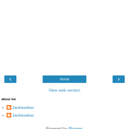
‹
›
Home
View web version
about me
Jackiesekar
Jackiesekar
Powered by
Blogger
.