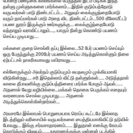
போன்ற பண்டிகை காலங்களில் பேருந்தில் இடம் பிடிக்க இந்த
தள்ளு முள்ளுககளை பார்க்கலாம்....இதில் குடும்பத்தோடு
வருபவர்கள் பாடு திண்டாட்டம்... அதுவும் கைக்குழந்தையோடு
வரும் தாய்மார்கள் பாடு அதை விட திண்டாட்டம்...500 கீலோமீட்டர்
பயண தூரம் இருக்கும் ஊர்களுக்கு... கைக்குழ்ந்தையோடு
வந்தாலும் வராவிட்டாலும்...,. யாரும் நின்று கொண்டு பயணம்
செய்ய முடியாது....
மக்களை குறை சொல்லி தப்பு இல்லை...52 பேர் பயணம் செய்யும்
ஒரு பேருந்துக்கு 200பேர் பயணம் செய்ய அடித்துகொள்ளும் நிலை
ஏற்பட்டால் நாகரிகமாவது மயிராவது.....
எல்லோருக்கும் அவர்தம் குடும்பமும் சுயநலமும் முக்கியமாகி
விடுகின்றது.... சரி இதெல்லாம் விட்டு தள்ளுங்கள்..... அடுத்தநாள்
காலை தீபாவளிக்கு குடும்பத்தினரை பார்க்க போகும் ஆவல்......
அதனால் வேறு வழியில்லை...மக்கள் தொகை பெருக்கம் எதையும்
காரணமாக சொல்ல முடியாது..... அதனால்
அடித்துக்கொள்கின்றார்கள்...
அவசரமே இல்லாமல் பொறுமையாக ரொம்ப கூட்டமே இல்லாத
இடத்திலும் வரிசையில் வருபவர்களை பைத்தியமாகிவிட்டு நடுவில்
போவது... இங்கு சர்வசாதாரணம்...... இதுதான் எனக்கு கோபம்
கொடுக்கும் விஷயம்.......உதாரணத்துக்கு மன்னன் படத்தில்