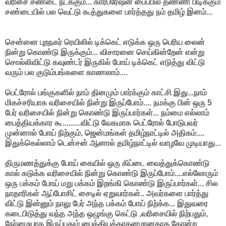
வரிசை சண்டை நடக்கும்... கார்பரேஷன் பைப்பில் தண்ணி பிடிக்கும்
சண்டையில் பல வெட்டு கூத்துகளை பார்த்தது நம் தமிழ் இனம்...
சென்னை புறநகர் ரெயிலில் டிக்கெட் எடுக்க ஒரு பெரிய லைன்
நின்று கொண்டு இருக்கும்... விசாரனை செய்கின்றேன் என்று
சொல்லிவிட்டு கவுண்டர் இருகில் போய் டிக்கெட் எடுத்து விட்டு
வரும் பல குடும்பங்களை காணலாம்....
பெட்ரோல் பங்குகளில் நாம் தினமும் பார்க்கும் காட்சி இது...நாம்
மிகச்சரியாக வரிசையில் நின்று இருப்போம்.... நமக்கு பின் ஒரு 5
பேர் வரிசையில் நின்று கொண்டு இருப்பார்கள்... நம்மை எல்லாம்
பைத்தியக்கார கூ.........விட்டு வேகமாக பெட்ரோல் போடுபவர்
முன்னால் போய் நிற்கும், ஜென்மங்கள் தமிழ்நாட்டில் அதிகம்....
இதுக்கெல்லாம் டென்சன் ஆனால் தமிழ்நாட்டில் வாழவே முடியாது...
திருமணத்துக்கு போய் கையில் ஒரு கிப்டை வைத்துக்கொண்டு
கால் கடுக்க வரிசையில் நின்று கொண்டு இருப்போம்....எல்லோரும்
ஒரு பக்கம் போய் மறு பக்கம் இறங்கி கொண்டு இருப்பார்கள்... சில
நாதாரிகள் ஆப்போசிட் சைடில் ஏறுவார்கள்.. அவர்களை பார்த்து
விட்டு இன்னும் நாலு பேர் அந்த பக்கம் போய் நிற்க்க... இதுவரை
கடைபிடுத்து வந்த அந்த ஒழுங்கு கெட்டு ,வரிசையில் நிற்பதும்,
நேர்மையாக இருப்பதும் பைத்தியக்கரதனமானதாக தோன்ற