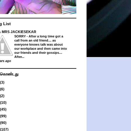
g List
& MRS JACKIESEKAR
SORRY
-
After a long time got a
call from an old friend… as
everyone knows talk was about
our workplace and then came into
our friends and their gossips…
After...
ars ago
து கொண்டது
(3)
(6)
(2)
(10)
(45)
(99)
(90)
(107)