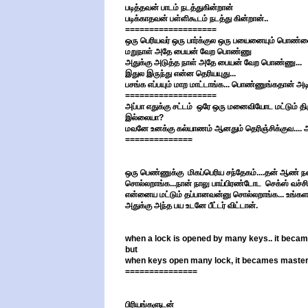
படித்தவன் பாடம் நடத்துகின்றான்
படிக்காதவன் பள்ளிகூடம் நடத்து கின்றான்..
===================
ஒரு பெரியவர் ஒரு பார்க்குல ஒரு பயைனையும் பொண்ணையு
மறுநாள் அதே பையன் வேற பொண்ணு
அதுக்கு அடுத்த நாள் அதே பையன் வேற பொண்ணு...
இதுல இருந்து என்ன தெரியயுது...
பசங்க எப்பயும் மாற மாட்டாங்க... பொண்ணுங்கதான் அடிக
===================
அப்பா எதுக்கு சட்டம் ஒரே ஒரு மனைவியோட மட்டும்
இல்லையா?
மவனே உனக்கு கல்யாணம் ஆனதும் தெரிஞ்சிக்குவ.... அ
==============
ஒரு பெண்ணுக்கு மிகப்பெரிய சந்தேகம்....தன் ஆண் 
சொல்லறாங்க...நான் நாலு பாய்பிரண்டோட செக்ஸ் வச்சிக
என்னைய மட்டும் தப்பானவன்னு சொல்லறாங்க... உங்கள
அதுக்கு அந்த பய உடனே பீட்டர் விட்டான்.
when a lock is opened by many keys.. it becam
but
when keys open many lock, it becames maste
===============
பிரியங்களுடன்