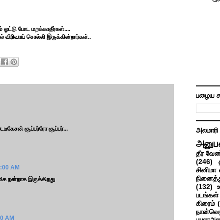
் ஓட்டு போட மறக்காதீர்கள்....
் விரிவாய் சொல்லி இருக்கின்றார்கள்..
பழைய ச
டீகேசன் சூப்பர்ரோ சூப்பர்...
அலமாரி
அனுப
தீர வேண
(246)
6:00 AM
சினிமா 
நினைத்த
ிக நன்றாக இருக்கிறது
(132)
படங்கள்
கிரைம்
நான்வெ
:00 AM
பயணஅனு