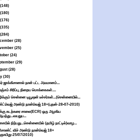
(148)
(180)
(176)
(335)
(284)
cember
(28)
vember
(25)
tober
(24)
ptember
(29)
gust
(28)
ly
(30)
கர் ஜாக்கிசானால் நான் பட்ட அவமானம்...
்சம் சிரிப்பு, நிறைய மொக்கைகள்....
ிக்கும் சென்னை டியூஷன் டீச்சர்கள்...(சென்னையில்...
்ட்வெஜ் அண்டு நான்வெஜ் 18+(புதன்-28•07•2010)
க்கு கடற்கரை சாலை(ECR) ஒரு அழகிய
ஆபத்து...வயதுப...
சையில் நிற்பது...சென்னையில் (தமிழ் நாட்டில்)வாழ...
ிசாண்ட் விச் அண்டு நான்வெஜ் 18+
(ஞாயிறு-25/07/2010)