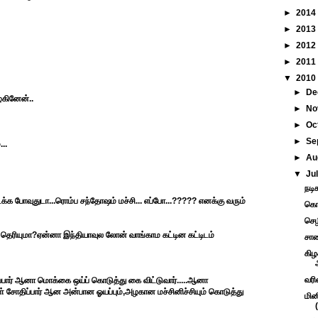
►
2014
►
2013
►
2012
►
2011
▼
2010
►
De
ழகினேன்..
►
No
►
Oc
►
Se
..
►
Au
▼
Ju
நடி
நடக்க போவுதுடா...ரொம்ப சந்தோஷம் மச்சி... எப்போ...????? எனக்கு வரும்
கொஞ
செழ
தெரியுமா?ஏன்னா இந்தியாவுல லோன் வாங்காம கட்டின கட்டிடம்
சாண
கிழ
வரி
்பார் ஆனா மொக்கை ஒய்ப் கொடுத்து கை விட்டுவார்.....ஆனா
் சோதிப்பார் ஆன அன்பான ஓயப்பும்,அழகான மச்சினிச்சியும் கொடுத்து
மின