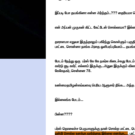
இப்படி பேச தயங்கினா என்ன அர்த்தம்..??? தைரியமா ச
என் அப்பன் முருகன் கிட்ட கேட்டேன் சொல்லாமா? இல்ல
தாராளமா எதுவா இருந்தாலும் பகிர்ந்து கொள்ளும் பகுதி
பாட்டை சொன்னா நாங்க அதை ஒளிபரப்புவோம்... தயங்
மேடம் நேத்து ஒரு பர்ஸ் கே கே நகர்ல கிடைச்சுது மேடம்..
கார்டு ஐடி கார்ட் எல்லாம் இருக்கு...அதுல இருக்கும் வி
கேகேநகர், சென்னை 78.
உண்மைதமிழன்எவ்வளவு பெரிய ஆளுசார் நீங்க... அந்த
இல்லைங்க மேடம்...
பின்ன????
பர்ஸ் தொலைச்ச பெருமாளுக்கு நான் சொல்ற பாட்டை டெட
நன்றி சொல்ல உனக்கு வார்த்தை இல்லை எனக்கு....
. பா