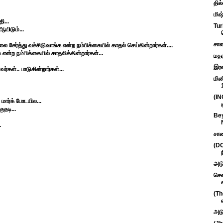
தில
மிஷ
ி...
Tur
ஆயிடும்...
சாண
சேர்த்து வச்சிடுவாங்க என்ற நம்பிக்கையில் காதல் செய்கின்றார்கள்....
க என்ற நம்பிக்கையில் காதலிக்கின்றார்கள்...
மதர
இரண
்கள்.. பாடுகின்றார்கள்...
மின
(IN
மார்க் போடயில...
ுதடி...
Bey
.
சாண
(DO
அடு
சென
(Th
அடு