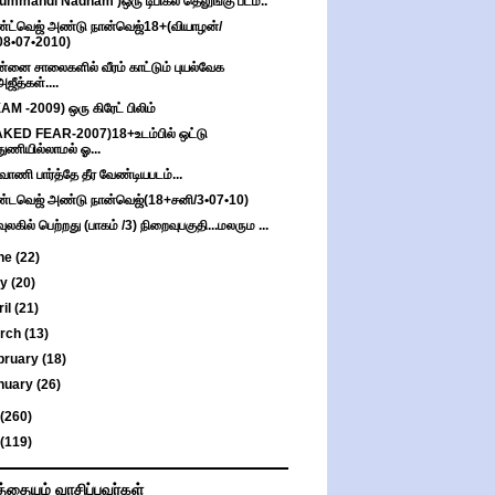
ummandi Nadham )ஒரு டிபிகல் தெலுங்கு படம்..
்ட்வெஜ் அண்டு நான்வெஜ்18+(வியாழன்/
08•07•2010)
்னை சாலைகளில் வீரம் காட்டும் புயல்வேக
அஜீத்கள்....
AM -2009) ஒரு கிரேட் பிலிம்
KED FEAR-2007)18+உடம்பில் ஒட்டு
துணியில்லாமல் ஓ...
ாணி பார்த்தே தீர வேண்டியபடம்...
்டவெஜ் அண்டு நான்வெஜ்(18+சனி/3•07•10)
வுலகில் பெற்றது (பாகம் /3) நிறைவுபகுதி...மலரும ...
ne
(22)
ay
(20)
ril
(21)
rch
(13)
bruary
(18)
nuary
(26)
(260)
(119)
த்தையும் வாசிப்பவர்கள்