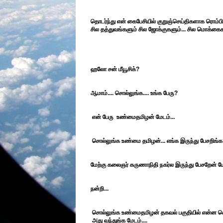
தொடர்ந்து என் கைபேசியில் குறுஞ்செய்திகளாக ரொம்பி 
சில தத்துவங்களும் சில ஜோக்குகளும்... சில மொக்கை
ஹலோ சன் மீயூசிக்?
ஆமாம்.... சொல்லுங்க.... உங்க பேரு?
என் பேரு உண்மைதமிழன் மேடம்...
சொல்லுங்க உண்மை தமிழன்... எங்க இருந்து பேசறிங்
மேற்கு கலைஞர் கருணாநிதி நகர்ல இருந்து பேசறேன் மேட
நன்றி...
சொல்லுங்க உண்மைதமிழன் தகவல் பகுதியில் என்ன 
அது வந்துங்க மேடம்....