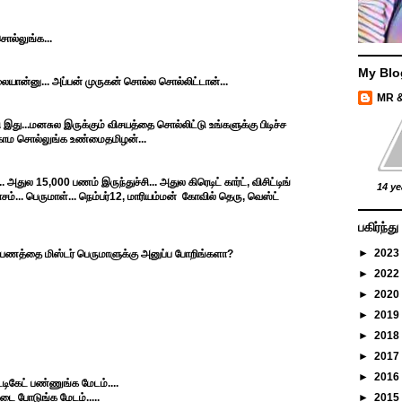
ொல்லுங்க...
My Blo
ையான்னு... அப்பன் முருகன் சொல்ல சொல்லிட்டான்...
MR 
 இது...மனசுல இருக்கும் விசயத்தை சொல்லிட்டு உங்களுக்கு பிடிச்ச
காம சொல்லுங்க உண்மைதமிழன்...
 அதுல 15,000 பணம் இருந்துச்சி... அதுல கிரெடிட் கார்ட், விசிட்டிங்
14 ye
லாசம்... பெருமாள்... நெம்பர்12, மாரியம்மன் கோவில் தெரு, வெஸ்ட்
பகிர்ந்
►
2023
 பணத்தை மிஸ்டர் பெருமாளுக்கு அனுப்ப போறிங்களா?
►
2022
►
2020
►
2019
►
2018
►
2017
►
2016
ிகேட் பண்ணுங்க மேடம்....
ட்டை போடுங்க மேடம்.....
►
2015