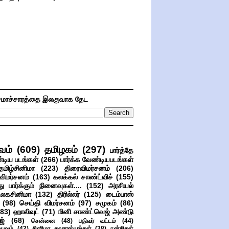
மாச்சாரத்தை இலகுவாக தேட
வம்
(609)
தமிழகம்
(297)
பார்த்தே
்டிய படங்கள்
(266)
பார்க்க வேண்டியபடங்கள்
தமிழ்சினிமா
(223)
திரைவிமர்சனம்
(206)
விமர்சனம்
(163)
கலக்கல் சாண்ட்விச்
(155)
ு பார்க்கும் நினைவுகள்....
(152)
அரசியல்
உலகசினிமா
(132)
திரில்லர்
(125)
டைம்பாஸ்
(98)
செய்தி விமர்சனம்
(97)
சமுகம்
(86)
(83)
ஹாலிவுட்
(71)
மினி சாண்ட்வெஜ் அண்டு
ஜ்
(68)
சென்னை
(48)
பதிவர் வட்டம்
(44)
பவம்
(42)
சினிமா சுவாரஸ்யங்கள்
(38)
நன்றிகள்