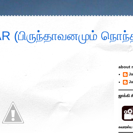
 (பிருந்தாவனமும் நொந்த
about 
Ja
Ja
ஜாக்கி ச
சுவாரஸ்ய 