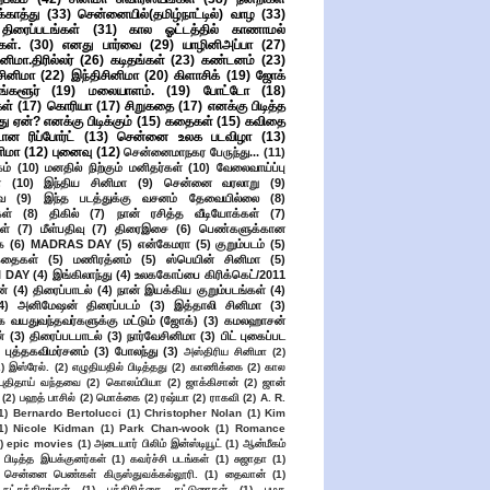
ுக்காத்து
(33)
சென்னையில்(தமிழ்நாட்டில்) வாழ
(33)
ிரைப்படங்கள்
(31)
கால ஓட்டத்தில் காணாமல்
ள்.
(30)
எனது பார்வை
(29)
யாழினிஅப்பா
(27)
ிமா.திரில்லர்
(26)
கடிதங்கள்
(23)
கண்டனம்
(23)
சினிமா
(22)
இந்திசினிமா
(20)
கிளாசிக்
(19)
ஜோக்
ங்களூர்
(19)
மலையாளம்.
(19)
போட்டோ
(18)
கள்
(17)
கொரியா
(17)
சிறுகதை
(17)
எனக்கு பிடித்த
து ஏன்? எனக்கு பிடிக்கும்
(15)
கதைகள்
(15)
கவிதை
ான ரிப்போர்ட்
(13)
சென்னை உலக படவிழா
(13)
னிமா
(12)
புனைவு
(12)
சென்னைமாநகர பேருந்து...
(11)
ம்
(10)
மனதில் நிற்கும் மனிதர்கள்
(10)
வேலைவாய்ப்பு
்
(10)
இந்திய சினிமா
(9)
சென்னை வரலாறு
(9)
ை
(9)
இந்த படத்துக்கு வசனம் தேவையில்லை
(8)
கள்
(8)
திகில்
(7)
நான் ரசித்த வீடியோக்கள்
(7)
ள்
(7)
மீள்பதிவு
(7)
திரைஇசை
(6)
பெண்களுக்கான
ை
(6)
MADRAS DAY
(5)
என்கேமரா
(5)
குறும்படம்
(5)
கதைகள்
(5)
மணிரத்னம்
(5)
ஸ்பெயின் சினிமா
(5)
 DAY
(4)
இங்கிலாந்து
(4)
உலககோப்பை கிரிக்கெட்/2011
ன்
(4)
திரைப்பாடல்
(4)
நான் இயக்கிய குறும்படங்கள்
(4)
4)
அனிமேஷன் திரைப்படம்
(3)
இத்தாலி சினிமா
(3)
க வயதுவந்தவர்களுக்கு மட்டும் (ஜோக்)
(3)
கமலஹாசன்
்
(3)
திரைப்படபாடல்
(3)
நார்வேசினிமா
(3)
பிட் புகைப்பட
புத்தகவிமர்சனம்
(3)
போலந்து
(3)
அஸ்திரிய சினிமா
(2)
2)
இஸ்ரேல்.
(2)
எழுதியதில் பிடித்தது
(2)
காணிக்கை
(2)
கால
 புதிதாய் வந்தவை
(2)
கொலம்பியா
(2)
ஜாக்கிசான்
(2)
ஜான்
(2)
பஹத் பாசில்
(2)
மொக்கை
(2)
ரஷ்யா
(2)
ராகவி
(2)
A. R.
1)
Bernardo Bertolucci
(1)
Christopher Nolan
(1)
Kim
1)
Nicole Kidman
(1)
Park Chan-wook
(1)
Romance
)
epic movies
(1)
அடையார் பிலிம் இன்ஸ்டியூட்
(1)
ஆன்மீகம்
 பிடித்த இயக்குனர்கள்
(1)
கவர்ச்சி படங்கள்
(1)
சுஜாதா
(1)
சென்னை பெண்கள் கிருஸ்துவக்கல்லூரி.
(1)
தைவான்
(1)
நட்சத்திரங்கள்
(1)
பத்திரிக்கை கட்டுரைகள்
(1)
பழக