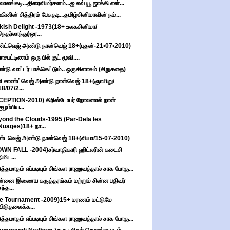
்லாலங்கடி...திரைவிமர்சனம்...ஐ லவ் யூ ஜாக்கி என்...
்கினின் சித்திரம் பேசுதடி...தமிழ்சினிமாவின் நம்...
kish Delight -1973(18+ உலகசினிமா/
நெதர்லாந்து)ஒர...
்ட்வெஜ் அண்டு நான்வெஜ் 18+(புதன்-21•07•2010)
ாசபட்டிணம் ஒரு பில் குட் மூவி....
்டு வாட்டர் பாக்கெட்டும்.. ஒருகிளாசும் (சிறுகதை)
ி சாண்ட்வெஜ் அண்டு நான்வெஜ் 18+(ஞாயிறு/
18/07/2...
CEPTION-2010) கிரிஸ்டோபர் நோலனால் நான்
குழம்பிய...
ond the Clouds-1995 (Par-Dela les
Nuages)18+ நா...
்டவெஜ் அண்டு நான்வெஜ் 18+(வியா/15•07•2010)
WN FALL -2004)சர்வாதிகாரி ஹிட்லரின் கடைசி
நிமிட...
த்தமாதம் எப்படியும் சிங்கள ராணுவத்தால் சாக போகு...
்னை இணைய கருத்தரங்கம் மற்றும் சின்ன பதிவர்
சந்த...
e Tournament -2009)15+ மரணம் மட்டுமே
விடுதலைக்க...
த்தமாதம் எப்படியும் சிங்கள ராணுவத்தால் சாக போகு...