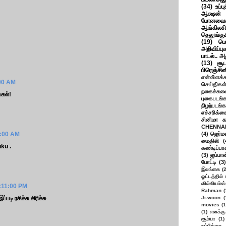
(34)
உப்ப
ஆக்ஷன் த
போனவைக
ஆங்கிலசின
தெலுங்கு
(19)
பெ
அறிவிப்பு
பாடல்.. அ
(13)
சூட
பிரெஞ்சி
என்விளக்க
:00 AM
செய்திகள
நகைச்சுவ
்கல்!
புகைபடங்
நிழற்படங்க
எச்சரிக்க
சினிமா 
CHENNAI
8:00 AM
(4)
ஜெர்ம
மைதிலி
(
uku .
கண்டிப்பா
(3)
ஜப்பான
போட்டி
(3)
இலங்கை
(
ஓட்டத்தில்
வில்லியம்ஸ்
1:11:00 PM
Rahman
(
படி ரசிச்சு சிரிச்சு
Ji-woon
(
movies
(1
(1)
எனக்கு
சூர்யா
(1)
நம்பிக்கை 