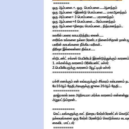
========
ஒரு ஆம்பளை.+. ஒரு பொம்பளை.....ஆனந்தம்
ஒரு ஆம்பளை +இரண்டு பொம்பளை.... மகாஆனந்தம்
ஒரு அம்பளை+ 3 பொம்பளை.... பரமானந்தம்
ஒரு ஆம்பளை+4 பொம்பளை... பிரம்மானந்தம்
ஒரு ஆம்பளை+நிறைய பொம்பளை.. நித்யானந்தம்..
=============
உலகில் பலரை காயபடுத்திய லைன்.....
சாரிங்க உங்களை நல்லா பிரண்டா நினைச்சிதான் நான்ப
பலரின் காயங்களை நீக்கிய வரிகள்..
திரிஷா இல்லைன்னா திவ்யா.....
==============
ஸ்டுடண்ட் சக்சஸ் பெயிலியர் இரண்டுத்துக்கும் காரணம்.
1. சக்சஸ்க்கு காரணம் பிரிலியண்ட் டீச்சர்
2.பெயிலியருக்கு காரணம் பியூட்டிபுல் டீச்சர்
==============================
மச்சி எனக்கும் என் லவ்வருக்கும் சீக்கரம் கல்யாணம் 
மே10ஆம் தேதி,அவளுக்கு ஜுலை 20ஆம் தேதி....
=============
தாஜ்மகால் உலக அதிசயமா பார்க்க காரணம் என்னன்னு 
அதுமட்டும்தான்..
===========
கெட்டவங்களுக்கு காட் நிறைய கேர்ள்பிரண்ட்ஸ் கொடுப
நல்லவங்களை ஒரு கேர்ள் பிரண்டும் கொடுக்காம கடவுள
கைவிட மாட்டார்
==========