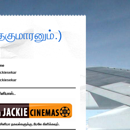
குமாரனும்.)
me
ckiesekar
ckiesekar
ினிமாஸ்..
சினிமா தகவல்களுக்கு..மேலே கிளிக்கவும்.