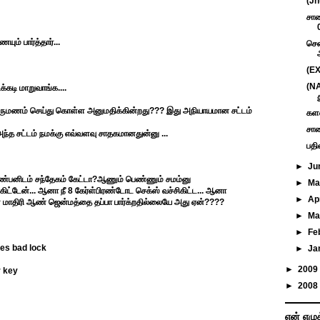
(Jh
சாண
ம் பார்த்தார்...
சென
(EX
(NA
்கடி மாறுவாங்க....
 திருமணம் செய்து கொள்ள அனுமதிக்கின்றது??? இது அநியாயமான சட்டம்
களவ
சாண
ந்த சட்டம் நமக்கு எவ்வளவு சாதகமானதுன்னு ...
பதி
►
Ju
நண்பனிடம் சந்தேகம் கேட்டா?ஆணும் பெண்ணும் சமம்னு
►
M
ிட்டேன்... ஆனா நீ 8 கேர்ள்பிரண்டோட செக்ஸ் வச்சிகிட்ட... ஆனா
►
Ap
 மாதிரி ஆண் ஜென்மத்தை தப்பா பார்க்றதில்லையே அது ஏன்????
►
Ma
►
Fe
es bad lock
►
Ja
►
2009
r key
►
2008
என் எழு