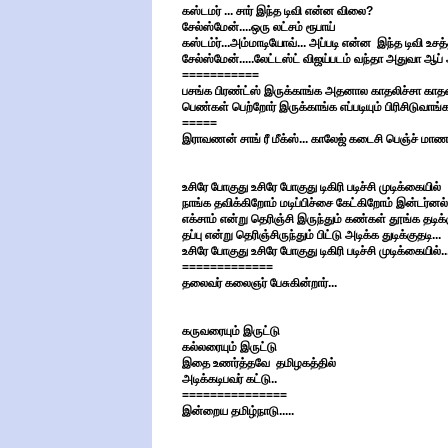
கஸ்டமர் ... சார் இந்த டிவி என்ன விலை?
சேல்ஸ்மேன்....ஒரு லட்சம் ரூபாய்
கஸ்டம்ர்...அம்மாடியோவ்... அப்படி என்ன இந்த டிவி உசத்த
சேல்ஸ்மேன்.....லேட்டஸ்ட் விஜய்படம் வந்தா அதுவா ஆப் 
===========
பசங்க பிரண்ட்ஸ் இருக்காங்க அதனால காதலிச்சா காதலை 
பெண்கள் பெற்றோர் இருக்காங்க எப்படியும் பிரிசிடுவாங்
=====
இராவணன் சாங் ரீ மீக்ஸ்... காலேஜ் கடைசி பெஞ்ச் மாணவர
உசிரே போகுது உசிரே போகுது டிகிரி படிச்சி முடிக்கையில்
நாங்க தவிக்கிறோம் மடிப்பிச்சை கேட்கிறோம் இன்டர்னல் 
எக்சாம் என்று தெரிஞ்சி இருந்தும் கண்கள் தூங்க தடிக்க
தப்பு என்று தெரிஞ்சிருந்தும் பிட்டு அடிக்க துடிக்குதடி...
உசிரே போகுது உசிரே போகுது டிகிரி படிச்சி முடிக்கையில்..
=============
தலைவர் கலைஞர் பேசுகின்றார்...
கருவரையும் இருட்டு
கல்லரையும் இருட்டு
இதை உணர்த்தவே தமிழகத்தில்
அடிக்கடிபவர் கட்டு..
===============
இன்றைய தமிழ்நாடு.....