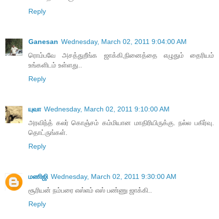
Reply
Ganesan
Wednesday, March 02, 2011 9:04:00 AM
ரொம்பவே அசத்துறீங்க ஜாக்கி,நினைத்தை எழுதும் தைரியம்
உங்களிடம் உள்ளது..
Reply
யுவா
Wednesday, March 02, 2011 9:10:00 AM
அரவிந்த் கலர் கொஞ்சம் கம்மியான மாதிரியிருக்கு. நல்ல பகிர்வு.
தொட்ருங்கள்.
Reply
மணிஜி
Wednesday, March 02, 2011 9:30:00 AM
சூரியன் நம்பரை எஸ்எம் எஸ் பண்ணு ஜாக்கி..
Reply