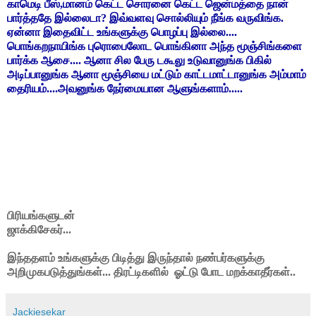
காமெடி பீஸ்,மானம் கெட்ட சொரனை கெட்ட ஜென்மத்தை நான்
பார்த்ததே இல்லைடா? இவ்வளவு சொல்லியும் நீங்க வருவிங்க.
ஏன்னா இதைவிட்ட உங்களுக்கு பொழப்பு இல்லை....
பொங்கறநாயிங்க புரொபைலோட பொங்கினா அந்த மூஞ்சிங்களை
பார்க்க ஆசை.... ஆனா சில பேரு டகூலு உடுவானுங்க பிகில்
அடிப்பானுங்க ஆனா மூஞ்சியை மட்டும் காட்டமாட்டானுங்க அம்மாம்
தைரியம்....அவனுங்க நேர்மையான ஆளுங்களாம்.....
பிரியங்களுடன்
ஜாக்கிசேகர்...
இந்ததளம் உங்களுக்கு பிடித்து இருந்தால் நண்பர்களுக்கு
அறிமுகபடுத்துங்கள்... திரட்டிகளில் ஓட்டு போட மறக்காதீர்கள்..
Jackiesekar