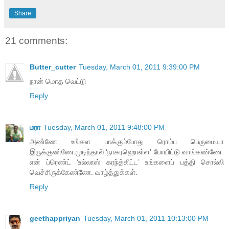
Share
21 comments:
Butter_cutter
Tuesday, March 01, 2011 9:39:00 PM
நான் மொத வெட்டு
Reply
மரா
Tuesday, March 01, 2011 9:48:00 PM
அண்ணே உங்கள பாக்கும்போது ரொம்ப பெருமையா
இருக்குண்ணே.முடிந்தால் ‘நாகரஹொள்ள’ போயிட்டு வாங்கண்ணே.
என் ப்ரெண்ட் ‘உல்லாஸ் கரந்த்கிட்ட’ உங்களைப் பத்தி சொல்லி
வெச்சிருக்கேண்ணே. வாழ்த்துக்கள்.
Reply
geethappriyan
Tuesday, March 01, 2011 10:13:00 PM