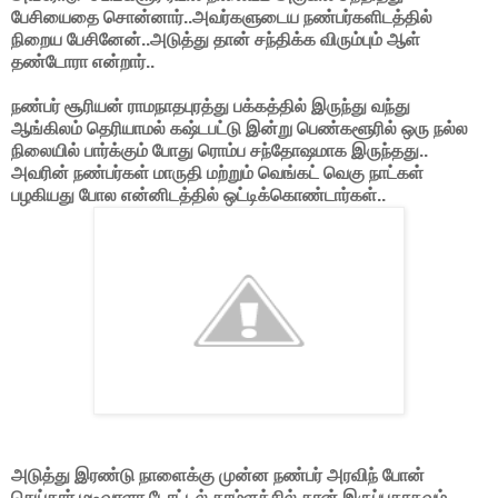
பேசியைதை சொன்னார்..அவர்களுடைய நண்பர்களிடத்தில்
நிறைய பேசினேன்..அடுத்து தான் சந்திக்க விரும்பும் ஆள்
தண்டோரா என்றார்..
நண்பர் சூரியன் ராமநாதபுரத்து பக்கத்தில் இருந்து வந்து
ஆங்கிலம் தெரியாமல் கஷ்டபட்டு இன்று பெண்களூரில் ஒரு நல்ல
நிலையில் பார்க்கும் போது ரொம்ப சந்தோஷமாக இருந்தது..
அவரின் நண்பர்கள் மாருதி மற்றும் வெங்கட் வெகு நாட்கள்
பழகியது போல என்னிடத்தில் ஒட்டிக்கொண்டார்கள்..
அடுத்து இரண்டு நாளைக்கு முன்ன நண்பர் அரவிந் போன்
செய்தார் மடிவாளா டோட்டல் காம்ளக்சில் தான் இருப்பதாகவும்