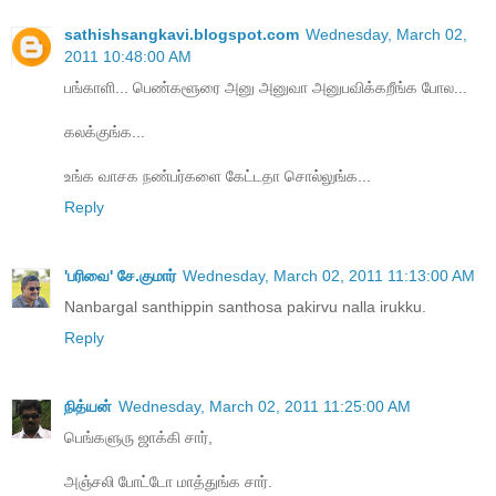
sathishsangkavi.blogspot.com
Wednesday, March 02,
2011 10:48:00 AM
பங்காளி... பெண்களூரை அனு அனுவா அனுபவிக்கறீங்க போல...
கலக்குங்க...
உங்க வாசக நண்பர்களை கேட்டதா சொல்லுங்க...
Reply
'பரிவை' சே.குமார்
Wednesday, March 02, 2011 11:13:00 AM
Nanbargal santhippin santhosa pakirvu nalla irukku.
Reply
நித்யன்
Wednesday, March 02, 2011 11:25:00 AM
பெங்களுரு ஜாக்கி சார்,
அஞ்சலி போட்டோ மாத்துங்க சார்.