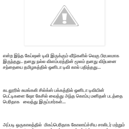
என்ற இந்த கேப்ஷன் டிவி இருக்கும் வீடுகளில் வெகு பிரபலமாக
இருந்தது.. தனது நல்ல விளம்பரத்தின் மூலம் தனது விற்பனை
சந்தையை தமிழகத்தில் ஒனிடா டிவி கால் பதித்தது...
கடலூரில் சுமங்கலி சில்க்ஸ் பக்கத்தில் ஒனிடா டிவியின்
பெட்டிகளை ஷோ கேசில் வைத்து அந்த கொம்பு மனிதன் படத்தை
பெரிதாக வைத்து இருப்பார்கள்...
அப்படி ஒருகாலத்தில் மிகப்பெரிதாக கோலாய்ச்சிய சாலிடர் மற்றும்