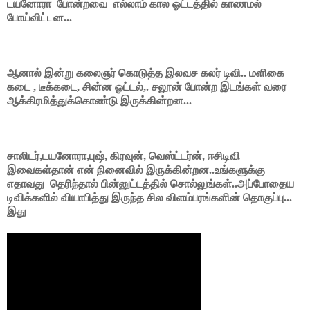
டயனோரா போன்றவை எல்லாம் கால ஓட்டத்தில் காணமல்
போய்விட்டன...
ஆனால் இன்று கலைஞர் கொடுத்த இலவச கலர் டிவி.. மளிகை
கடை , டீக்கடை, சின்ன ஓட்டல்,. சலூன் போன்ற இடங்கள் வரை
ஆக்கிரமித்துக்கொண்டு இருக்கின்றன...
சாலிடர்,டயனோரா,புஷ், கிரவுன், வெஸ்ட்டர்ன், ஈசிடிவி
இவைகள்தான் என் நினைவில் இருக்கின்றன..உங்களுக்கு
எதாவது தெரிந்தால் பின்னுட்டத்தில் சொல்லுங்கள்..அப்போதைய
டிவிக்களில் வியாபித்து இருந்த சில விளம்பரங்களின் தொகுப்பு...
இது