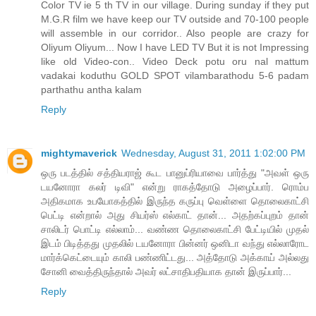
Color TV ie 5 th TV in our village. During sunday if they put
M.G.R film we have keep our TV outside and 70-100 people
will assemble in our corridor.. Also people are crazy for
Oliyum Oliyum... Now I have LED TV But it is not Impressing
like old Video-con.. Video Deck potu oru nal mattum
vadakai koduthu GOLD SPOT vilambarathodu 5-6 padam
parthathu antha kalam
Reply
mightymaverick
Wednesday, August 31, 2011 1:02:00 PM
ஒரு படத்தில் சத்தியராஜ் கூட பானுப்ரியாவை பார்த்து "அவள் ஒரு
டயனோரா கலர் டிவி" என்று ராகத்தோடு அழைப்பார். ரொம்ப
அதிகமாக உபயோகத்தில் இருந்த கருப்பு வெள்ளை தொலைகாட்சி
பெட்டி என்றால் அது சியர்ஸ் எல்காட் தான்... அதற்கப்புறம் தான்
சாலிடர் பொட்டி எல்லாம்... வண்ண தொலைகாட்சி பேட்டியில் முதல்
இடம் பிடித்தது முதலில் டயனோரா பின்னர் ஒனிடா வந்து எல்லாரோட
மார்க்கெட்டையும் காலி பண்ணிட்டது... அத்தோடு அக்காய் அல்லது
சோனி வைத்திருந்தால் அவர் லட்சாதிபதியாக தான் இருப்பார்...
Reply