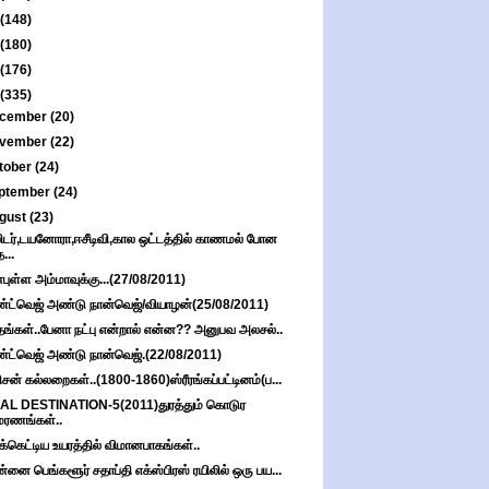
(148)
(180)
(176)
(335)
cember
(20)
vember
(22)
tober
(24)
ptember
(24)
gust
(23)
ிடர்,டயனோரா,ஈசீடிவி,கால ஒட்டத்தில் காணமல் போன
த...
புள்ள அம்மாவுக்கு...(27/08/2011)
்ட்வெஜ் அண்டு நான்வெஜ்/வியாழன்(25/08/2011)
தங்கள்..பேனா நட்பு என்றால் என்ன?? அனுபவ அலசல்..
்ட்வெஜ் அண்டு நான்வெஜ்.(22/08/2011)
ிசன் கல்லறைகள்..(1800-1860)ஸ்ரீரங்கப்பட்டினம்(ப...
AL DESTINATION-5(2011)துரத்தும் கொடுர
மரணங்கள்..
்கெட்டிய உயரத்தில் விமானபாகங்கள்..
்னை பெங்களூர் சதாப்தி எக்ஸ்பிரஸ் ரயிலில் ஒரு பய...