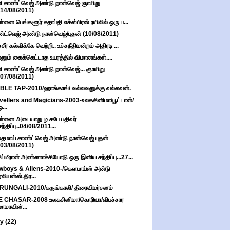
ி சாண்ட்வெஜ் அண்டு நான்வெஜ் ஞாயிறு
(14/08/2011)
்னை பெங்களூர் சதாப்தி எக்ஸ்பிரஸ் ரயிலில் ஒரு ப...
்ட்வெஜ் அண்டு நான்வெஜ்/புதன் (10/08/2011)
சீர் கல்விக்கே வெற்றி.. உச்சநீதிமன்றம் அதிரடி ...
னும் கைக்கெட்டாத உயரத்தில் விமானங்கள்....
ி சாண்ட்வெஜ் அண்டு நான்வெஜ்... ஞாயிறு
(07/08/2011)
BLE TAP-2010/ஹாங்காங்/ வல்லவனுக்கு வல்லவன்.
vellers and Magicians-2003-உலகசினிமா/பூட்டான்/
ஒ...
்னை அடையாறு ழ கபே பதிவர்
சந்திப்பு..04/08/2011...
தமாய் சாண்ட்வெஜ் அண்டு நான்வெஜ் புதன்
(03/08/2011)
ப்மீரான் அண்ணாச்சியோடு ஒரு இனிய சந்திப்பு...27...
boys & Aliens-2010-/கௌபாய்ஸ் அன்டு
ஏலியன்ஸ்.திர...
UNGALI-2010/கருங்காலி/ திரைவிமர்சனம்
E CHASAR-2008 உலகசினிமா/கொரியா/விபச்சார
மாமாவின்...
ly
(22)