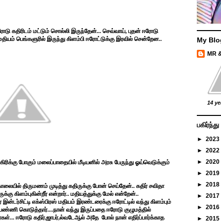
ோடு கதிரிடம் மட்டும் சொல்லி இருந்தேன்... செவ்வாய், புதன் ஈரோடு
தியம் பெங்களுரில் இருந்து கிளம்பி ஈரோட்டுக்கு இரவில் சென்றேன..
My Blo
MR 
14 ye
பகிர்ந்
►
2023
►
2022
►
2020
ிரிக்கு போகும் மலைப்பாதையில் மீடியனில் அரசு பேருந்து ஓய்வெடுக்கும்
►
2019
►
2018
் காலையில் திருமணம் முடித்து கதிருக்கு போன் செய்தேன்.. கதிர் சவிதா
்கு கிளம்புகின்றீர் என்றார்.. மதியத்துக்கு மேல் என்றேன்..
►
2017
இன்டர்சிட்டி எக்ஸ்பிரஸ் மதியம் இரண்டரைக்கு ஈரோட்டில் வந்து கிளம்பும்
►
2016
் பண்ணி கொடுத்தார்....நான் வந்து இருப்பதை ஈரோடு குழுமத்தில்
ர்கள்... ஈரோடு கதிர்,ஜாபர்,ல்வடேஆல் அதே
போல் நான் எதிர்ப்பார்க்காத
►
2015