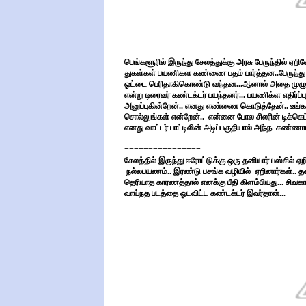
பெங்களூரில் இருந்து சேலத்துக்கு அரசு பேருந்தில் ஏ
துகள்கள் பயணிகள கண்ணை பதம் பார்த்தன..பேருந்த
ஓட்டை பெரிதாகிகொண்டு வந்தன...ஆனால் அதை முழுவதும
என்று டிரைவர் கண்டக்டர் பயந்தனர்... பயணிக்ள எதிர்ப்
அனுப்புகின்றேன்.. எனது எண்ணை கொடுத்தேன்.. உங்கள
சொல்லுங்கள் என்றேன்..
என்னை போல சிலரின் டிக்கெட
எனது வாட்டர் பாட்டிலின் அடிப்பகுதியால் அந்த
கண்ணாடி
================
சேலத்தில் இருந்து ஈரோட்டுக்கு ஒரு தனியார் பஸ்சில
நல்லபயணம்.. இரண்டு பசங்க வழியில்
ஏறினார்கள்.. 
தெரியாத காரணத்தால் எனக்கு பீதி கிளம்பியது... சிவகா
வாய்நத படத்தை ஓடவிட்ட கண்டக்டர் இவர்தான்...