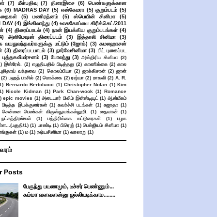
ள்
(7)
மீள்பதிவு
(7)
திரைஇசை
(6)
பெண்களுக்கான
ை
(6)
MADRAS DAY
(5)
என்கேமரா
(5)
குறும்படம்
(5)
கதைகள்
(5)
மணிரத்னம்
(5)
ஸ்பெயின் சினிமா
(5)
 DAY
(4)
இங்கிலாந்து
(4)
உலககோப்பை கிரிக்கெட்/2011
ன்
(4)
திரைப்பாடல்
(4)
நான் இயக்கிய குறும்படங்கள்
(4)
4)
அனிமேஷன் திரைப்படம்
(3)
இத்தாலி சினிமா
(3)
க வயதுவந்தவர்களுக்கு மட்டும் (ஜோக்)
(3)
கமலஹாசன்
்
(3)
திரைப்படபாடல்
(3)
நார்வேசினிமா
(3)
பிட் புகைப்பட
புத்தகவிமர்சனம்
(3)
போலந்து
(3)
அஸ்திரிய சினிமா
(2)
2)
இஸ்ரேல்.
(2)
எழுதியதில் பிடித்தது
(2)
காணிக்கை
(2)
கால
 புதிதாய் வந்தவை
(2)
கொலம்பியா
(2)
ஜாக்கிசான்
(2)
ஜான்
(2)
பஹத் பாசில்
(2)
மொக்கை
(2)
ரஷ்யா
(2)
ராகவி
(2)
A. R.
1)
Bernardo Bertolucci
(1)
Christopher Nolan
(1)
Kim
1)
Nicole Kidman
(1)
Park Chan-wook
(1)
Romance
)
epic movies
(1)
அடையார் பிலிம் இன்ஸ்டியூட்
(1)
ஆன்மீகம்
 பிடித்த இயக்குனர்கள்
(1)
கவர்ச்சி படங்கள்
(1)
சுஜாதா
(1)
சென்னை பெண்கள் கிருஸ்துவக்கல்லூரி.
(1)
தைவான்
(1)
நட்சத்திரங்கள்
(1)
பத்திரிக்கை கட்டுரைகள்
(1)
பழக
ள...(பகுதி/1)
(1)
பாண்டி
(1)
பிரெஞ்
(1)
பெல்ஜியம் சினிமா
(1)
ங்குகள்
(1)
ம
(1)
ரஷ்யசினிமா
(1)
வரலாறு
(1)
ிவரம்
r Posts
பேருந்து பயணமும், டீச்சர் பெண்ணும்...
சும்மா வளவளன்னு ஜல்லியடிக்காம........