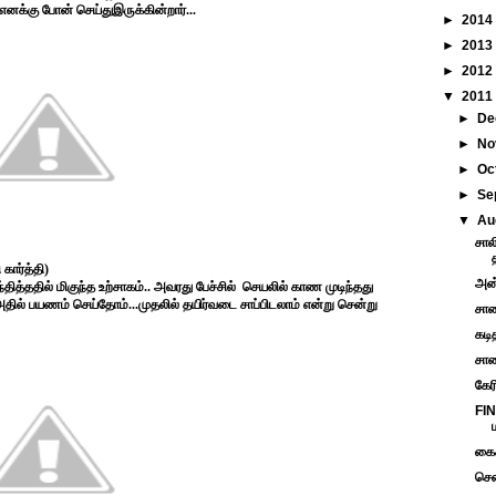
எனக்கு போன் செய்துஇருக்கின்றார்...
►
2014
►
2013
►
2012
▼
2011
►
De
►
No
►
Oc
►
Se
▼
Au
சால
கார்த்தி)
அன்
த்ததில் மிகுந்த உற்சாகம்.. அவரது பேச்சில்
செயலில் காண முடிந்தது
தில் பயணம் செய்தோம்...முதலில் தயிர்வடை சாப்பிடலாம் என்று சென்று
சாண
கடி
சாண
கேர
FIN
கைக
சென