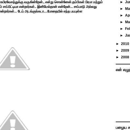
கபிரவேசத்துக்கு வருகின்றேன்., என்று சொன்னேன்.தம்பிகள் பிரபா மற்றும்
►
Ju
சாப்பிட்டியா என்றார்கள்.. இனிமேல்தான் என்றேன்... சாப்பாடு அல்லது
►
M
என்றார்கள்... டேய் அடங்குங்கடா....போதையில் எந்த பயபுள்ள
►
Ap
►
Ma
►
Fe
►
Ja
►
2010
►
2009
►
2008
என் எழு
பழைய ச