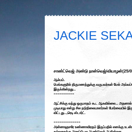
JACKIE SEKAR
சாண்ட்வெஜ் அண்டு நான்வெஜ்/வியாழன்(25/0
ஆல்பம்.
பெங்களுரில் திருமணத்துக்கு வருபவர்கள் மேல் அவ்வ
இருக்கின்றது...
==========
ஆட்சிக்கு வந்து ஒருமாதம் கூட ஆகவில்லை... அதனால
முடியாது என்று சில நடுநிலையாளர்கள் போர்வையில் இர
விட்டது...,ரெடி ஸ்டார்ட்.
=============
அன்னாஹசரே உண்ணாவிரதம் இருப்பதில் எனக்கு உடன்பா
கல்லறைக்கு அனுப்பி பல ஆண்டுகள் ஆகின்றன...