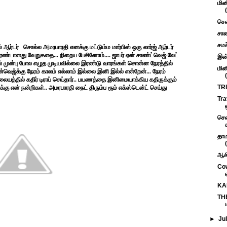
மின
சென
சாண
சமச்
 ஆர்டர்
சொல்ல அமரபாரதி எனக்கு மட்டும்ம மார்பிஸ் ஒரு லார்ஜ் ஆர்டர்
ரண்டானது வேறுகதை... நிறைய பேசினோம்.... ஜாபர் ஏன் சாண்ட்வெஜ் லேட்
இன்
் முன்பு போல எழுத முடியவில்லை இரண்டு வாரங்கள் சொன்ன நேரத்தில்
மின
வெஜ்க்கு நேரம் காலம் எல்லாம் இல்லை இனி இல்ல் என்றேன்... நேரம்
ிலையத்தில் கதிர் டிராப் செய்தார்.. பயணத்தை இனிமையாக்கிய கதிருக்கும்
TRI
்கு என் நன்றிகள்.. அமரபாரதி நைட் திரும்ப ரூம் எக்ஸ்டென்ட் செய்து
Tra
சென
தாம
ஆசி
Cow
KAR
TH
►
Ju