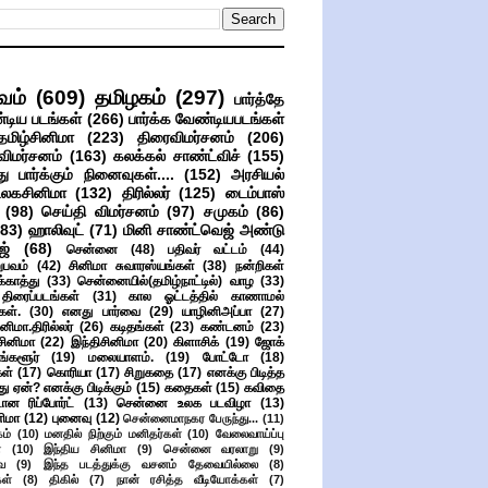
வம்
(609)
தமிழகம்
(297)
பார்த்தே
்டிய படங்கள்
(266)
பார்க்க வேண்டியபடங்கள்
தமிழ்சினிமா
(223)
திரைவிமர்சனம்
(206)
விமர்சனம்
(163)
கலக்கல் சாண்ட்விச்
(155)
ு பார்க்கும் நினைவுகள்....
(152)
அரசியல்
உலகசினிமா
(132)
திரில்லர்
(125)
டைம்பாஸ்
(98)
செய்தி விமர்சனம்
(97)
சமுகம்
(86)
(83)
ஹாலிவுட்
(71)
மினி சாண்ட்வெஜ் அண்டு
ஜ்
(68)
சென்னை
(48)
பதிவர் வட்டம்
(44)
பவம்
(42)
சினிமா சுவாரஸ்யங்கள்
(38)
நன்றிகள்
ுக்காத்து
(33)
சென்னையில்(தமிழ்நாட்டில்) வாழ
(33)
ிரைப்படங்கள்
(31)
கால ஓட்டத்தில் காணாமல்
ள்.
(30)
எனது பார்வை
(29)
யாழினிஅப்பா
(27)
ிமா.திரில்லர்
(26)
கடிதங்கள்
(23)
கண்டனம்
(23)
சினிமா
(22)
இந்திசினிமா
(20)
கிளாசிக்
(19)
ஜோக்
ங்களூர்
(19)
மலையாளம்.
(19)
போட்டோ
(18)
கள்
(17)
கொரியா
(17)
சிறுகதை
(17)
எனக்கு பிடித்த
து ஏன்? எனக்கு பிடிக்கும்
(15)
கதைகள்
(15)
கவிதை
ான ரிப்போர்ட்
(13)
சென்னை உலக படவிழா
(13)
னிமா
(12)
புனைவு
(12)
சென்னைமாநகர பேருந்து...
(11)
ம்
(10)
மனதில் நிற்கும் மனிதர்கள்
(10)
வேலைவாய்ப்பு
்
(10)
இந்திய சினிமா
(9)
சென்னை வரலாறு
(9)
ை
(9)
இந்த படத்துக்கு வசனம் தேவையில்லை
(8)
கள்
(8)
திகில்
(7)
நான் ரசித்த வீடியோக்கள்
(7)