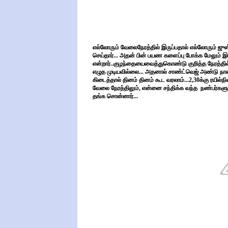
எல்லோரும் வேலைநேரத்தில் இருப்பதால் எல்லோரும் ஜுஸ்
செய்தார்... அதன் பின் பயண களைப்பு போக்க மேலும் இ
என்றார்..குழந்தையைவைத்துகொண்டு குறித்த நேரத்தில
எழுத முடியவில்லை... அதனால் சாண்ட்வெஜ் அண்டு நான்
கிடைத்தால் தினம் தினம் கூட வரலாம்...2,30க்கு ரயில்ந
வேலை நேரத்திலும், என்னை சந்திக்க வந்த
நண்பர்களுக
தங்க சொன்னார்...