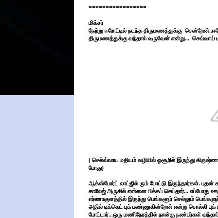
=================
மிக்சர்
நேற்று ஈரோட்டில் நடந்த திருமணத்துக்கு
சென்றேன்..ஈர
திருமணத்துக்கு வந்தால் வருவேன் என்று...
செவ்வாய் ம
( செல்வ்வாய மதியம் வழியில் ஓசூரில் இருந்து கிருஷ்ணக
போது)
ஆக்ஸ்போர்ட் லாட்ஜில் ரும் போட்டு இருந்தார்கள். புதன
காலேஜ் அருகில் என்னை பிக்கப் செய்தார்... எப்போது ஊருக
எர்ணாகுளத்தில் இருந்து பெங்களூர் செல்லும் பெங்களுர் 
அதில் டிக்கெட் புக் பண்ணுகின்றேன் என்று சொல்லி புக
போட்டார்...ஒரு மணிநேரத்தில் நான்கு நண்பர்கள் வந்தா