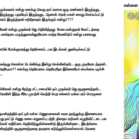
என்னை ப
ருக்கலாம் என்று எனக்கு வெகு நாட்களாக ஒரு எண்ணம் இருந்தது..
்தது, பதவியும் இருந்தது.. ஆனால் அவர் மகள் கைது செய்யப்பட்டு
ரம் இருந்த்தால் சந்தோஷம் இருக்கும் என்று????
் என்று முதல்வர் ஜெ அறிவித்தது
போல வள்ளுவர் கோட்டத்தை
 கால்நடைமருத்துவகல்லூரியாக மாற்ற வேண்டும் என்று யாராவது
ில் போக்குவரத்து நெரிசலாம்...பல இடங்கள் துண்டிக்கபட்டு
கல்நது கொள்ள டெல்லிக்கு இன்று செல்கின்றார்... ஒரு முடிவோடத்தான்..
தெரியுமா?? எனக்கு தெரியலை..தெரியுதோ இல்லையோ மைக்கை புடிச்சி
..
கோள் என்று நேற்று சட்டசபையில் நம் முதல்வர் ஜெ சூளுரைத்தார்...
அவரின் இந்த சீரிய முயற்சி வெற்றி பெற எல்லாம் வல்ல பரம் பொருளை
ுமன்றத்தில் நாட்டில் உள்ள அணுஉலைகள் உலக தரத்துக்கு இணையாக
மது நாட்டு அணு உலை பாதுகாப்பு பற்றி ,நிறைய ஏடுகள் எழுதிவிட்டன...பல
கள் எதிர்ப்பை தெரிவித்துக்கொண்டு இருக்கின்றன... இயற்க்கை
ுமன்றத்தில் சூளுரைத்ததை தவறாக எடுத்துக்கொள்ளாமல் அவரை