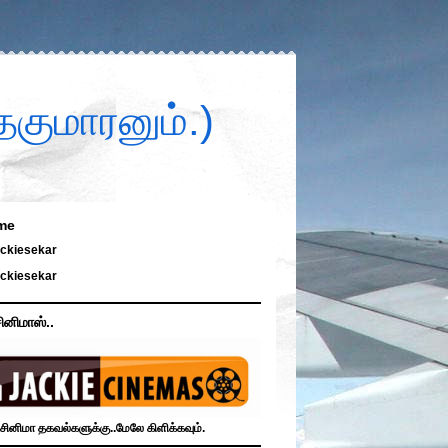
குமாரனும்.)
me
ckiesekar
ckiesekar
ினிமாஸ்..
சினிமா தகவல்களுக்கு..மேலே கிளிக்கவும்.