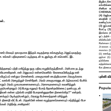
நிழற்படங்க
எச்சரிக்க
சினிமா 
CHENNAI
(4)
ஜெர்ம
மைதிலி
(
ள்..
கண்டிப்பா
(3)
ஜப்பான
போட்டி
(3)
இலங்கை
(
ஓட்டத்தில்
வில்லியம்ஸ்
Rahman
(
Ji-woon
(
movies
(1
ின்னர் மிகவும் தாமதமாக இந்தக் கடிதத்தை உங்களுக்கு அனுப்புவதற்கு
(1)
எனக்கு
்டன. உங்கள் பதிவுகளைப் படித்தவுடன் உடனுக்குடன் கமெண்ட் இட
சூர்யா
(1)
நம்பிக்கை 
கற்றக்கொள்
போ.திரையர
்ததைப் பற்றி மகிழ்ந்து ஒரு பதிவு எழுதியிருந்தீர்கள். அன்பாக நடந்து
பாக்கியசாலிதான். என் அனுபவம் என்னவெனில்: கோவையிலிருந்து என்
புள்ளி வ
 விருப்பம் என்றும சொன்னார். பாலகுமாரன் பைத்தியமான அவருக்காக
் வாங்கி அழைத்துச் சென்றேன். அவர் பாலகுமாரனுடன் ஆர்வமாகப் பேசிக்
ி மாறும் அவர் முகபாவனைகளையும்
,
அசைவுகளையும் கவனித்துக்
Popula
ிக்குமென்றாலும் அப்போது எதுவும் பேசத் தோன்றவில்லை.) நண்பருடன்
இவன் என்ன புடுங்கி மாதிரி பேசறான்னுதானே நினைக்கிற
?’’
என்றார்.
க்கும் பிடிக்குமென்றும்
,
அவரது பேச்சைத்தான் ரசித்துக்
் திணறி விட்டேன். அதன்பின் எல்லா எழுத்தாளர்களையும் சந்தித்துப் பேச
்கள் அதிர்ஷ்டசாலிதான்!