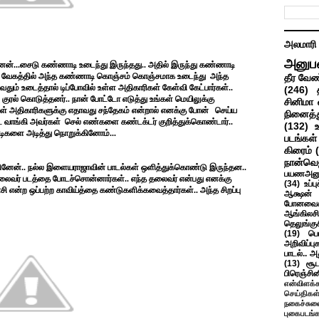
அலமாரி
அனுப
றினேன்...சைடு கண்ணாடி உடைந்து இருந்தது.. அதில் இருந்து கண்ணாடி
ு வேகத்தில் அந்த கண்ணாடி கொஞ்சம் கொஞ்சமாக உடைந்து
அந்த
தீர வேண
் உடைத்தால் டிப்போவில் உள்ள அதிகாரிகள் கேள்வி கேட்பார்கள்..
(246)
பு குரல் கொடுத்தனர்.. நான் போட்டோ எடுத்து உங்கள் மெயிலுக்கு
சினிமா 
் அதிகாரிகளுக்கு எதாவது சந்தேகம் என்றால் எனக்கு போன்
செய்ய
நினைத்த
் வாங்கி அவர்கள்
செல் எண்களை கண்டக்டர் குறித்துக்கொண்டார்..
(132)
களை அடித்து நொறுக்கினோம்...
படங்கள்
கிரைம்
நான்வெ
் ஏறினேன்.. நல்ல இளையராஜாவின் பாடல்கள் ஒளித்துக்கொண்டு இருந்தன..
பயணஅனு
தலைவர் படத்தை போடச்சொன்னார்கள்.. எந்த தலைவர் என்பது எனக்கு
(34)
உப்ப
சி என்ற ஒப்பற்ற காவிய்த்தை கண்டுகளிக்கவைத்தார்கள்.. அந்த சிறப்பு
ஆக்ஷன் த
போனவைக
ஆங்கிலசின
தெலுங்கு
(19)
பெ
அறிவிப்பு
பாடல்.. அ
(13)
சூட
பிரெஞ்சி
என்விளக்க
செய்திகள
நகைச்சுவ
புகைபடங்