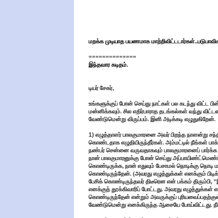
மறக்க முடியாத பயணமாக மாற்றிவிட்டடார்கள்..படுபாவிக
==============
இந்தவார கடிதம்.
டியர் சேகர்
,
உங்களுக்குப் போன் செய்து நாட்கள் பல கடந்து விட்ட ப
மன்னிக்கவும். சில எதிர்பாராத தடங்கல்கள் வந்து விட
வேண்டுமென்று விருப்பம். இனி அடிக்கடி எழுதுகிறேன்.
1)
எழுத்தாளர் பாலகுமாரனை அவர் பிறந்த நாளன்று சந்தித
கொண்டதாக எழுதியிருந்தீர்கள். அம்மட்டில் நீங்கள் 
நண்பர் சென்னை வருவதாகவும் பாலகுமாரனைப் பார்க்க
நான் பாலகுமாரனுக்கு போன் செய்து அப்பாயிண்ட்மெண்ட
கொண்டிருக்க
,
நான் எதுவும் பேசாமல் நொடிக்கு நொட
கொண்டிருந்தேன். (அவரது எழுத்துக்கள் எனக்கும் பிட
பேசிக் கொண்டிருந்தவர் திடீரென என் பக்கம் திரும்பி
, ‘‘
எனக்குத் தூக்கிவாரிப் போட்டது. அவரது எழுத்துக்கள் என
கொண்டிருந்தேன் என்றும் அவருக்குப் புரியவைப்பதற்குள
வேண்டுமென்று எனக்கிருந்த ஆசையே போய்விட்டது. நீங