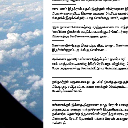
============
காசு பணம் இருந்தால், பதவி இருந்தால் சந்தோஷமாக இ
ஆனால் கலைஞரிடம் இல்லாத பணமா? அவரிடம் பணம் இருந
சிறையில் இருக்கின்றார்...யாரு சொன்னது பணம், அதிகா
============
புதிய தலைமைசெயலகத்தை மருத்துவமனையாக மாற்றவேன
‘வாயில்லா ஜீவன்கள் வசதிக்காக வள்ளுவர் கோட்டத்தை
அம்மாவுக்கு கோரிக்கை வைத்தால் நலம்...
======
சென்னையில் நேற்று இரவு விடிய விடிய மழை... சென்னைய
இருக்கின்றதாம்.. ஐ மிஸ் யூ சென்னை....
==========
அன்னனா ஹசாரே உண்ணாவிரத்தில் நம்ம நடிகர் விஜய்
காய் நகத்தரறோ...எனக்கு இந்தி தெரியாது.. விஜய்க்கு
மேரா பாரத் மகான்னு சொல்லிவிட்டு வர வேண்டியதுதான்.
====================
தமிழகத்தில் வறுமையை ஓட ஓட விரட்டுவதே தமது குறிக்
அப்படி ஒரு தமிழ்நாட்டை காண எனக்கும் ஆவல்தான்... 
வேண்டிக்கொள்வோம்...
==============
என்னைக்கும் இல்லாத திருநாளாக நமது பிரதமர்
பாராள
பாதுகாப்பாக
உள்ளது
என்று சொல்லி இருக்கின்றார்...ந
தன்னார்வ தொண்டு நிறுவனங்கள் தொட்ந்து போராடி தங்
அன்னையே தோனி தொலங்கி
எங்கள் பிரதமர் பாராள
மன்னியும்......