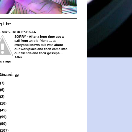
g List
& MRS JACKIESEKAR
SORRY
-
After a long time got a
call from an old friend… as
everyone knows talk was about
our workplace and then came into
our friends and their gossips…
After...
ars ago
து கொண்டது
(3)
(6)
(2)
(10)
(45)
(99)
(90)
(107)