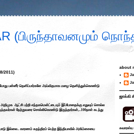
 (பிருந்தாவனமும் நொந்த
about 
8/2011)
Ja
Ja
ப்போது பன்னீர் தெளிப்பார்களே அவ்விதமாக மழை தெளித்துக்கொண்டு
ஜாக்கி ச
் அதிமுக
ஆட்சி பற்றி எந்தகமென்ட்டையும் இப்போதைக்கு எதுவும் சொல்ல
ுந்தவர்கள் நேற்றுவரை சொல்லிகொண்டு இருந்தார்கள்,..100நாள் கடந்து
சுவாரஸ்ய 
டு இல்லை.. காரணம் சுதந்திரம் பெற்ற இந்தியாவில் அகிம்சையை