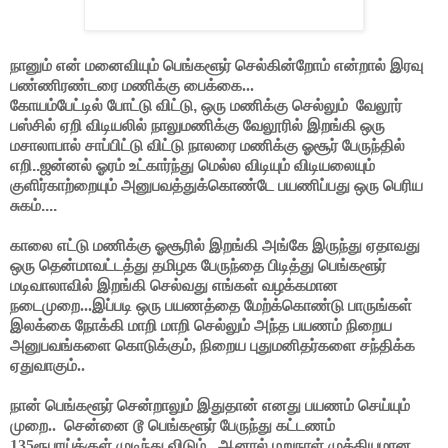
நானும் என் மனைவியும் பெங்களூர் செல்கின்றோம் என்றால் இரவு
பண்ணிரண்டரை மணிக்கு பைக்கை...
கோயம்பேட்டில் போட்டு விட்டு, ஒரு மணிக்கு செல்லும்
வேலூர்
பஸ்சில் ஏறி விடியலில் நாலுமணிக்கு வேலூரில் இறங்கி ஒரு
மசாலாபால் சாப்பிட்டு விட்டு நாலரை மணிக்கு ஓசூர் பேருந்தில்
எறி..ஜன்னல் ஓரம் உட்கார்ந்து மெல்ல விடியும் விடியலையும்
குளிர்காற்றையும் அனுபவத்துக்கொண்டே பயணிப்பது ஒரு பெரிய
சுகம்....
காலை எட்டு மணிக்கு ஓசூரில் இறங்கி அங்கே இருந்து ஏதாவது
ஒரு தென்மாவட்டத்து தமிழக பேருந்தை பிடித்து பெங்களூர்
மடிவாலாவில் இறங்கி செல்வது எங்கள் வழக்கமான
நடைமுறை...இப்படி ஒரு பயணத்தை மேற்க்கொண்டு பாருங்கள்
இலக்கை நோக்கி மாறி மாறி செல்லும் அந்த பயணம் நிறைய
அனுபவங்களை கொடுக்கும், நிறைய புதுமனிதர்களை சந்திக்க
ஏதுவாகும்..
நான் பெங்களூர் சென்றாலும் இதுதான் எனது பயணம் செய்யும்
முறை..
சென்னை டூ பெங்களூர் பேருந்து கட்டணம்
135ரூபாய்க்குள் முடிந்து விடும்...ஆனால் மறுநாள் முக்கியமான