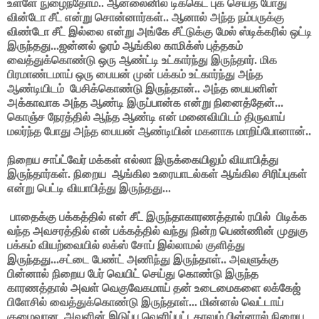
உள்ளே நுழைந்தோம்.. ஆன்லைனில் டிக்கெட் புக் செய்த போது
வின்டோ சீட் என்று சொன்னார்கள்.. ஆனால் அந்த நம்பருக்கு
விண்டோ சீட் இல்லை என்று அங்கே சீட்டுக்கு மேல் ஸ்டிக்கரில் ஒட்டி
இருந்தது...ஜன்னல் ஓரம் ஆங்கில காமிக்ஸ் புத்தகம்
வைத்துக்கொண்டு ஒரு ஆண்ட்டி உட்கார்ந்து இருந்தார். மிக
பிரமாண்டமாய் ஒரு பையன் முன் பக்கம் உட்கார்ந்து அந்த
ஆண்டியிடம்
பேசிக்கொண்டு இருந்தான்.. அந்த பையனின்
அக்காவாக அந்த ஆண்டி இருப்பான்க என்று நினைத்தேன்...
கொஞ்ச நேரத்தில் ஆந்த ஆண்டி என் மனைவியிடம் திருவாய்
மலர்ந்த போது அந்த பையன் ஆண்டியின் மகனாக மாறிப்போனான்..
நிறைய சாப்ட்வேர் மக்கள் எல்லா இருக்கையிலும் வியாபித்து
இருந்தார்கள். நிறைய ஆங்கில உரையாடல்கள் ஆங்கில சிரிப்புகள்
என்று பெட்டி வியாபித்து இருந்தது...
பாதைக்கு பக்கத்தில் என் சீட் இருந்தாகாரணத்தால் ரயில்
பிடிக்க
வந்த அவசரத்தில் என் பக்கத்தில் வந்து நின்ற பெண்ணின் முதுகு
பக்கம் வியற்வையில் லக்ஸ் சோப் இல்லாமல் குளித்து
இருந்தது...சட்டை பேண்ட் அணிந்து இருந்தாள்.. அவளுக்கு
பின்னால் நிறைய பேர் வெயிட் செய்து கொண்டு இருந்த
காரணத்தால் அவள் வெகுவேகமாய் தன் உடைமைகளை லக்கேஜ்
பிளேசில் வைத்துக்கொண்டு இருந்தாள்... மின்னல் வெட்டாய்
குழைவான
அவளின் இடுப்பு வெளிப்பட்டதாலும் பின்னால் நிறைய