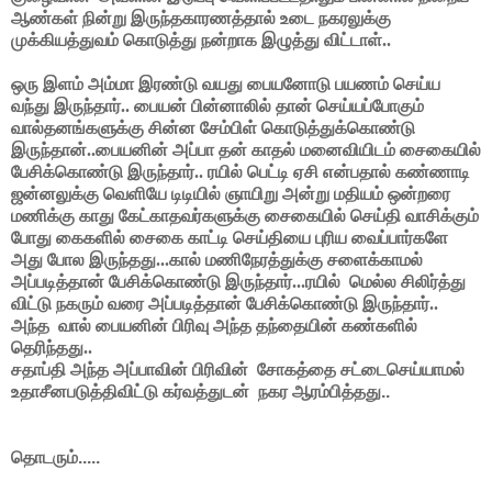
ஆண்கள் நின்று இருந்தகாரணத்தால் உடை நகரலுக்கு
முக்கியத்துவம் கொடுத்து நன்றாக இழுத்து விட்டாள்..
ஒரு இளம் அம்மா இரண்டு வயது பையனோடு பயணம் செய்ய
வந்து இருந்தார்.. பையன் பின்னாலில் தான் செய்யப்போகும்
வால்தனங்களுக்கு சின்ன சேம்பிள் கொடுத்துக்கொண்டு
இருந்தான்..பையனின் அப்பா தன் காதல் மனைவியிடம் சைகையில்
பேசிக்கொண்டு இருந்தார்.. ரயில் பெட்டி ஏசி என்பதால் கண்ணாடி
ஜன்னலுக்கு வெளியே டிடியில் ஞாயிறு அன்று மதியம் ஒன்றரை
மணிக்கு காது கேட்காதவர்களுக்கு சைகையில் செய்தி வாசிக்கும்
போது கைகளில் சைகை காட்டி செய்தியை புரிய வைப்பார்களே
அது போல இருந்தது...கால் மணிநேரத்துக்கு சளைக்காமல்
அப்படித்தான் பேசிக்கொண்டு இருந்தார்...ரயில் மெல்ல சிலிர்த்து
விட்டு நகரும் வரை அப்படித்தான் பேசிக்கொண்டு இருந்தார்..
அந்த
வால் பையனின் பிரிவு அந்த தந்தையின் கண்களில்
தெரிந்தது..
சதாப்தி அந்த அப்பாவின் பிரிவின் சோகத்தை சட்டைசெய்யாமல்
உதாசீனபடுத்திவிட்டு கர்வத்துடன் நகர ஆரம்பித்தது..
தொடரும்.....