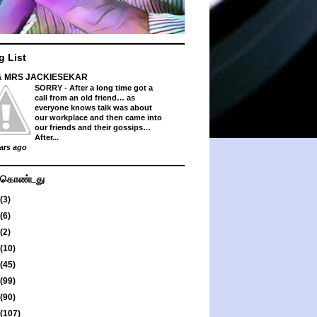
g List
& MRS JACKIESEKAR
SORRY
-
After a long time got a
call from an old friend… as
everyone knows talk was about
our workplace and then came into
our friends and their gossips…
After...
ars ago
து கொண்டது
(3)
(6)
(2)
(10)
(45)
(99)
(90)
(107)