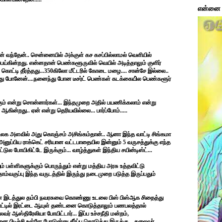
என்னை ப
் வந்தேன்.. சென்னையில் அக்குள் கச கசப்பில்லாமல் வெளியில்
பெய்கின்றது. என்னதான் பெண்களூருவில் வெயில் அடித்தாலும் குளிர்
 கொட்டி தீர்த்தது...350கிலோ மீட்டரில் கோடை மழை.... சான்சே இல்லை..
ு போனேன்....நனைந்து போன டீசர்ட் பெண்கள் கடக்கையி்ல பெண்களூர்
ும் என்று சொன்னார்கள்... இந்தமுறை அதில் பயணிக்கலாம் என்று
ின்றது.. ஏன் என்று தெரியவில்லை... பார்ப்போம்.....
 உலக அளவில் அது கொஞ்சம் அசிங்கம்தான்.. ஆனா இந்த வாட்டி சிங்கமா
அனுப்பிய ராக்கெட் சரியான வட்டபாதையில இன்னும் 5 வருசத்துக்கு எந்த
டுல போயிகிட்டே இருக்கும்... வாழ்த்துகள் இந்திய சயின்டிஸ்ட்...
் பள்ளிகளுக்கும் பொருந்தும் என்று மத்திய அரசு உத்தவிட்டு
தாம்வகுப்பு இந்த வருடத்தில் இருந்து நடைமுறை படுத்த இருப்பதும்
போன இடத்துல தம்பி நவரசுவை கொண்ணு உடலை பிஸ் பிஸ்ஆக சிதைத்து
 கோட்டில் இரட்டை ஆயுள் தண்டனை கொடுத்தாலும் பணபலத்தால்
வர் ஆஸ்திரேலியா போயிட்டார்... இப்ப உச்சநீதி மன்றம்,
பிடிச்சி உள்ளே போடுன்னு தீர்ப்பு கொடுத்து இருக்கு... தலைவர்