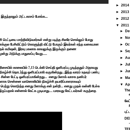
►
2014
►
2013
. இருந்தாலும் அட்டகாசம் போங்க...
►
2012
▼
2011
►
De
►
No
சி பெட்டியை மாற்றிவிடுவார்கள் என்று படித்த சிலரே சொல்லும் போது
போக்குல பேசிவிட்டும் கொளுத்தி விட்டு போகும் இவர்கள் எந்த வகையான
►
Oc
ேர்தல் கமிஷன், இரவு பகலாக காவலுக்கு இருக்கும் தணை
►
Se
ு அடுக்கு பாதுகாப்பு வேறு.....
►
Au
►
Ju
ில் காலையில் 7,15 டெல்லி செய்தி ஒளிபரப்பு முடிந்ததும் அதாவது
►
Ju
ழ்ச்சி தொடர்ந்து ஒளிபரப்பாகி வருகின்றது...இந்த வாரம் உதவும் பண்பு
ய சின்ன பேட்டி ஒளிபரப்பாகின்றது... எனது பிளாக் வாசக நண்பர்
►
M
டங்களாக சென்னை வானொலியில் நிகழ்ச்சி தயாரிப்பாளராகவும்
▼
Ap
பெற்று கொடுத்த எனது பிளாக்கு என் நன்றி... எனது முதல் கன்னி பேச்சு
The
ுப்பதால் என்னால் கேட்க முடியாது.... யாரவது கேட்டவர்கள் கருத்தை
லேட
புட்
DEL
.
TEE