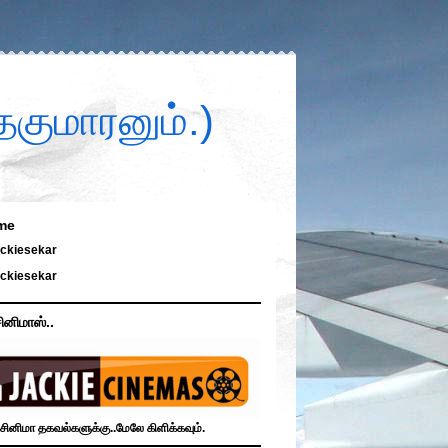
குமாரனும்.)
me
ckiesekar
ckiesekar
ினிமாஸ்..
சினிமா தகவல்களுக்கு..மேலே கிளிக்கவும்.