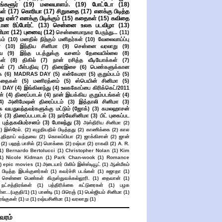
ங்களூர்
(19)
மலையாளம்.
(19)
போட்டோ
(18)
கள்
(17)
கொரியா
(17)
சிறுகதை
(17)
எனக்கு பிடித்த
து ஏன்? எனக்கு பிடிக்கும்
(15)
கதைகள்
(15)
கவிதை
ான ரிப்போர்ட்
(13)
சென்னை உலக படவிழா
(13)
னிமா
(12)
புனைவு
(12)
சென்னைமாநகர பேருந்து...
(11)
ம்
(10)
மனதில் நிற்கும் மனிதர்கள்
(10)
வேலைவாய்ப்பு
்
(10)
இந்திய சினிமா
(9)
சென்னை வரலாறு
(9)
ை
(9)
இந்த படத்துக்கு வசனம் தேவையில்லை
(8)
கள்
(8)
திகில்
(7)
நான் ரசித்த வீடியோக்கள்
(7)
ள்
(7)
மீள்பதிவு
(7)
திரைஇசை
(6)
பெண்களுக்கான
ை
(6)
MADRAS DAY
(5)
என்கேமரா
(5)
குறும்படம்
(5)
கதைகள்
(5)
மணிரத்னம்
(5)
ஸ்பெயின் சினிமா
(5)
 DAY
(4)
இங்கிலாந்து
(4)
உலககோப்பை கிரிக்கெட்/2011
ன்
(4)
திரைப்பாடல்
(4)
நான் இயக்கிய குறும்படங்கள்
(4)
4)
அனிமேஷன் திரைப்படம்
(3)
இத்தாலி சினிமா
(3)
க வயதுவந்தவர்களுக்கு மட்டும் (ஜோக்)
(3)
கமலஹாசன்
்
(3)
திரைப்படபாடல்
(3)
நார்வேசினிமா
(3)
பிட் புகைப்பட
புத்தகவிமர்சனம்
(3)
போலந்து
(3)
அஸ்திரிய சினிமா
(2)
2)
இஸ்ரேல்.
(2)
எழுதியதில் பிடித்தது
(2)
காணிக்கை
(2)
கால
 புதிதாய் வந்தவை
(2)
கொலம்பியா
(2)
ஜாக்கிசான்
(2)
ஜான்
(2)
பஹத் பாசில்
(2)
மொக்கை
(2)
ரஷ்யா
(2)
ராகவி
(2)
A. R.
1)
Bernardo Bertolucci
(1)
Christopher Nolan
(1)
Kim
1)
Nicole Kidman
(1)
Park Chan-wook
(1)
Romance
)
epic movies
(1)
அடையார் பிலிம் இன்ஸ்டியூட்
(1)
ஆன்மீகம்
 பிடித்த இயக்குனர்கள்
(1)
கவர்ச்சி படங்கள்
(1)
சுஜாதா
(1)
சென்னை பெண்கள் கிருஸ்துவக்கல்லூரி.
(1)
தைவான்
(1)
நட்சத்திரங்கள்
(1)
பத்திரிக்கை கட்டுரைகள்
(1)
பழக
ள...(பகுதி/1)
(1)
பாண்டி
(1)
பிரெஞ்
(1)
பெல்ஜியம் சினிமா
(1)
ங்குகள்
(1)
ம
(1)
ரஷ்யசினிமா
(1)
வரலாறு
(1)
ிவரம்