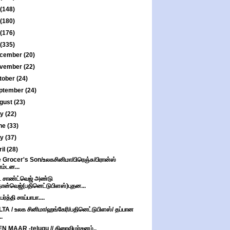
(148)
(180)
(176)
(335)
cember
(20)
vember
(22)
tober
(24)
ptember
(24)
gust
(23)
ly
(22)
ne
(33)
ay
(37)
ril
(28)
 Grocer's Son/உலகசினிமா/பிரெஞ்சு/பிரான்ஸ்
எம்டன...
் சாண்ட்வெஜ் அண்டு
நான்வெஜ்(பதினெட்டுபிளஸ்)புதன...
டபர்த்தி சாய்பாபா....
TA / உலக சினிமா/ஹங்கேரி/பதினெட்டுபிளஸ்/ தப்பான
..
N MAAR -telugu // திரைவிமர்சனம்..