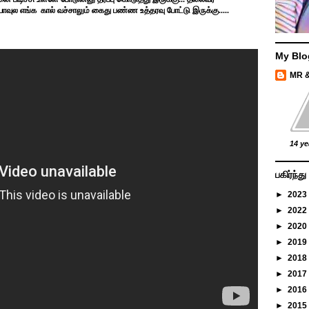
யாவுல எங்க கால் வச்சாலும் கைது பண்ண உத்தரவு போட்டு இருக்கு.....
My Blo
MR 
14 ye
பகிர்ந்
►
2023
►
2022
►
2020
►
2019
►
2018
►
2017
►
2016
►
2015