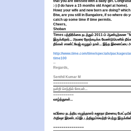
that you are blessed with a baby girl. Congratu
:-) (I do have a 15 months old Angel at home).
Howz your wife and new born are doing? which 
Btw, are you still in Bangalore, if so where do y
catch up some time if time permits.
Cheers,
Shoban
Times பத்திரிக்கை நடத்தும் 2011-ம் ஆண்டிற்கான "Mo
இருக்கிறார்... அவரை தோற்கடிக்க வேண்டுமெனில் நீங்க
நீங்கள் சாண்ட்வேஜ் எழுதும் நாள்... இந்த இணைப்பை அ
http://www.time.com/time/
specials/packages/art
time100
--
Regards,
Senthil Kumar M
=================
நன்றி செந்தில் சோபன்...
==========
வாழ்த்துகள்...
உயிர்மை நடத்திய எழுத்தாளர் சுஜாதா நினைவு போட்டியி
அதிஷா இரண்டாம்இடடத்திலும்வெற்றி பெற்று இருக்கின்றா
===============