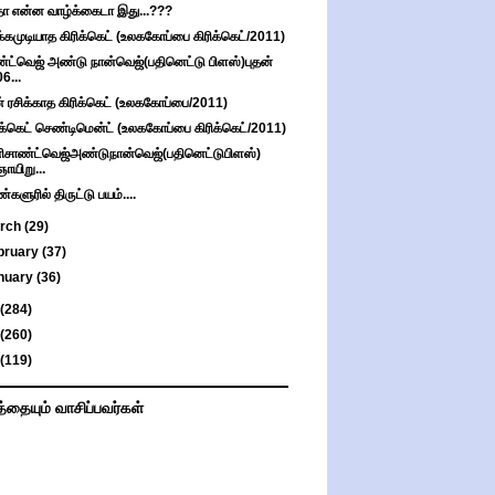
்தா என்ன வாழ்க்கைடா இது...???
்கமுடியாத கிரிக்கெட் (உலககோப்பை கிரிக்கெட்/2011)
்ட்வெஜ் அண்டு நான்வெஜ்(பதினெட்டு பிளஸ்)புதன்
06...
் ரசிக்காத கிரிக்கெட் (உலககோப்பை/2011)
ிக்கெட் செண்டிமென்ட் (உலககோப்பை கிரிக்கெட்/2011)
ிசாண்ட்வெஜ்அண்டுநான்வெஜ்(பதினெட்டுபிளஸ்)
ஞாயிறு...
்களுரில் திருட்டு பயம்....
rch
(29)
bruary
(37)
nuary
(36)
(284)
(260)
(119)
த்தையும் வாசிப்பவர்கள்