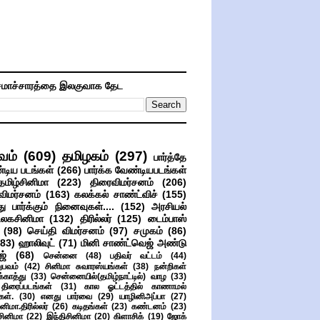
மாச்சாரத்தை இலகுவாக தேட
வம்
(609)
தமிழகம்
(297)
பார்த்தே
்டிய படங்கள்
(266)
பார்க்க வேண்டியபடங்கள்
தமிழ்சினிமா
(223)
திரைவிமர்சனம்
(206)
விமர்சனம்
(163)
கலக்கல் சாண்ட்விச்
(155)
ு பார்க்கும் நினைவுகள்....
(152)
அரசியல்
உலகசினிமா
(132)
திரில்லர்
(125)
டைம்பாஸ்
(98)
செய்தி விமர்சனம்
(97)
சமுகம்
(86)
(83)
ஹாலிவுட்
(71)
மினி சாண்ட்வெஜ் அண்டு
ஜ்
(68)
சென்னை
(48)
பதிவர் வட்டம்
(44)
பவம்
(42)
சினிமா சுவாரஸ்யங்கள்
(38)
நன்றிகள்
ுக்காத்து
(33)
சென்னையில்(தமிழ்நாட்டில்) வாழ
(33)
ிரைப்படங்கள்
(31)
கால ஓட்டத்தில் காணாமல்
ள்.
(30)
எனது பார்வை
(29)
யாழினிஅப்பா
(27)
ிமா.திரில்லர்
(26)
கடிதங்கள்
(23)
கண்டனம்
(23)
சினிமா
(22)
இந்திசினிமா
(20)
கிளாசிக்
(19)
ஜோக்