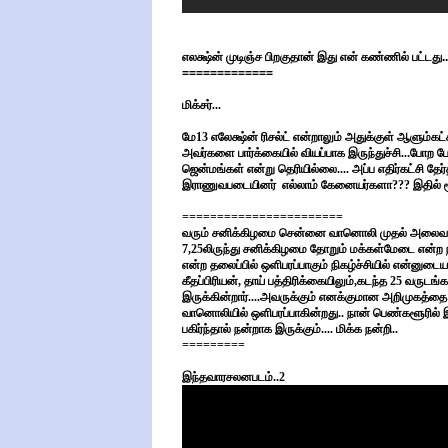
எலக்ஷ்ன் முடிஞ்ச பிறகுதான் இது என் கண்ணில் பட்டது.
=============
மிக்சர்...
மே13 எலேக்ஷ்ன் ரிசல்ட் என்றாலும் அதுக்குள் ஆளும்கட்
அவர்களை பார்க்கையில் வியப்பாக இருந்துச்சி...போற 
ஜென்மங்கள் என்று தெரியில்லை.... அப்ப எதிர்கட்சி த
இராணுவபடையினர் எல்லாம் கேனையர்களா??? இதில் மூன்ற
=======================
வரும் சனிக்கிழமை சென்னை வானொலி முதல் அலைவரிசைய
7,25லிருந்து சனிக்கிழமை தோறும் மக்கள்மேடை என்ற நிக
என்ற தலைப்பில் ஒளிபரப்பாகும் நிகழ்ச்சியில் என்னுடை
கீதப்பிரியன், தாய் பத்திரிக்கையிலும்,கடந்த 25 வரு
இருக்கின்றார்....அவருக்கும் எனக்குமான அறிமுகத்தை 
வானொலியில் ஒளிபரப்பாகின்றது.. நான் பெண்களூரில் இர
பகிர்ந்தால் நன்றாக இருக்கும்.... மிக்க நன்றி..
=========
இந்தவாரசலனபடம்..2