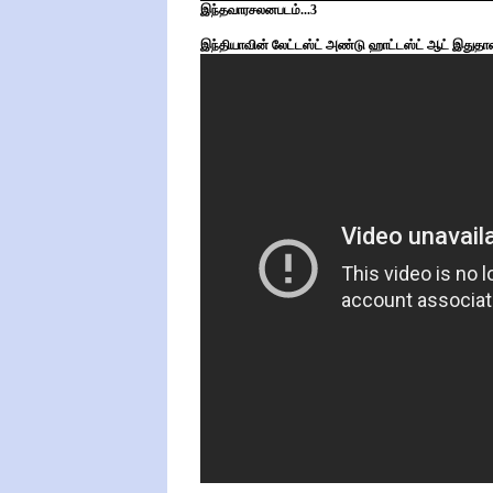
இந்தவாரசலனபடம்...3
இந்தியாவின் லேட்டஸ்ட் அண்டு ஹாட்டஸ்ட் ஆட் இதுதான்