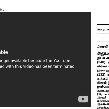
...
பழைய ச
அலமாரி
அனுப
தீர வேண
(246)
சினிமா 
நினைத்த
(132)
படங்கள்
கிரைம்
நான்வெ
பயணஅனு
(34)
உப்ப
ஆக்ஷன் த
போனவைக
ஆங்கிலசின
தெலுங்கு