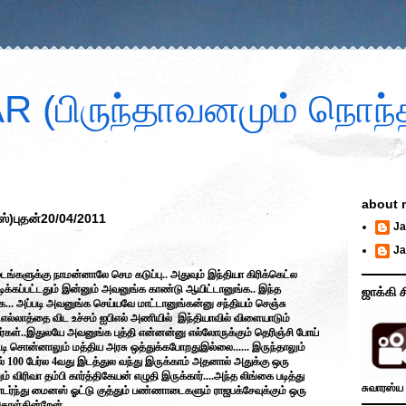
 (பிருந்தாவனமும் நொந்த
about 
ஸ்)புதன்20/04/2011
Ja
Ja
ளுக்கு நாமன்னாலே செம கடுப்பு.. அதுவும் இந்தியா கிரிக்கெட்ல
்கப்பட்டதும் இன்னும் அவனுங்க காண்டு ஆயிட்டானுங்க.. இந்த
ஜாக்கி ச
... அப்படி அவனுங்க செய்யவே மாட்டானுங்கன்னு சந்தியம் செஞ்சு
எல்லாத்தை விட உச்சம் ஐபிஎல் அணியில் இந்தியாவில் விளையாடும்
கள்..இதுலயே அவனுங்க புத்தி என்னன்னு எல்லோருக்கும் தெரிஞ்சி போய்
ி சொன்னாலும் மத்திய அரசு ஒத்துக்கபோறதுஇல்லை...... இருந்தாலும்
 100 பேர்ல 4வது இடத்துல வந்து இருக்காம் அதனால் அதுக்கு ஒரு
் விரிவா தம்பி கார்த்திகேயன் எழுதி இருக்கார்....அந்த லிங்கை படித்து
சுவாரஸ்ய 
ொடர்ந்து மைனஸ் ஓட்டு குத்தும் பண்ணாடைகளும் ராஜபக்சேவுக்கும் ஒரு
ொள்கின்றேன்.....