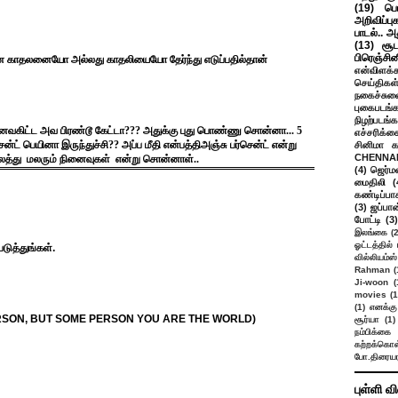
(19)
பெ
அறிவிப்பு
பாடல்.. அ
(13)
சூட
பிரெஞ்சி
காதலனையோ அல்லது காதலியையோ தேர்ந்து எடுப்பதில்தான்
என்விளக்க
செய்திகள
நகைச்சுவ
புகைபடங்
நிழற்படங்க
் ஆனவகிட்ட அவ பிரண்டூ கேட்டா??? அதுக்கு புது பொண்ணு சொன்னா... 5
எச்சரிக்க
்சென்ட் பெயினா இருந்துச்சி?? அப்ப மீதி என்பத்திஅஞ்சு பர்சென்ட் என்று
சினிமா 
CHENNAI
காலத்து மலரும் நினைவுகள் என்று சொன்னாள்..
(4)
ஜெர்ம
மைதிலி
(
கண்டிப்பா
(3)
ஜப்பான
போட்டி
(3)
இலங்கை
(
ஓட்டத்தில்
படுத்துங்கள்.
வில்லியம்ஸ்
Rahman
(
Ji-woon
(
movies
(1
(1)
எனக்கு
ERSON, BUT SOME PERSON YOU ARE THE WORLD)
சூர்யா
(1)
நம்பிக்கை 
கற்றக்கொள்
போ.திரையர
புள்ளி வ