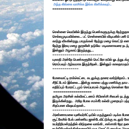
அந்த லிங்கை வாசிக்க இங்க கிளிக்கவும்..
===============
சென்னை வெயிலில் இருந்து பெண்களூருக்கு நேற்றுதான
செல்லமுடியவில்லை... பட் சென்னையில் விடியலில் பனி 
காற்று வீசுகின்றது..பாருங்கள் நேற்று மழை கொட்டு என
நேற்று இரவு மழை தூறலின் நடுவே மடிவாளாவரை நடந்த
இன்னும் அழகாய் இருந்தது,...
=========================
யுகாதி அன்றே பெண்களூரில் மெட்ரோ ரயில் ஓடத்துடங்க
ரொம்பவும் ஆர்வமாக இருந்தேன்.. இன்னும் காலதாமதம் ஆக
=============
போனவாட்டி ராக்கெட்டை கடலுக்கு தாரை வார்த்தோம்..
சீறிட்டோம் இல்லை....இன்று காலை பத்து மணிக்கு நாம 
எதிர்ப்பும் போராட்டமும் செய்யாமல் அதுக்கு சொன்ன ரோட்
===================
தமிழக அரசின் கல்விகட்டணம் சிபிஎஸ்சி சிலபஸ் நடத்தும
இருக்கின்றது.. அதே போல சமச்சீர் கல்வி முறையும் பத்
சிறப்பான விஷயம்தான்..
=========================
அண்ணாமலை யுனிவர்சிட்டியில் மருத்துவம் படிக்க 
சூட்கேசில் பேக் பண்ணிய ஜான்டேவிட்டுக்கு கடலூர்
உயர்நீதிமன்றத்தில் விடுதலை வாங்கி , எஸ்சாகி நேர தலை
உயர்நீதிமன்றத்தின்தலையில் ஒரு கொட்டு வைத்து அவனை 