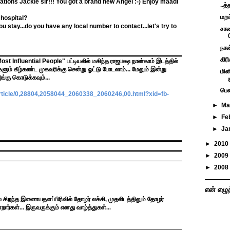
lations Jackie sir!!! You got a brand new Angel :-) Enjoy maadi
..த
மறக
hospital?
ou stay...do you have any local number to contact...let's try to
சாண
நான
கிர
st Influential People" பட்டியலில் மகிந்த ராஜபக்ஷ நான்காம் இடத்தில்
ளும் கீழ்கண்ட முகவரிக்கு சென்று ஓட்டு போடலாம்... மேலும் இன்று
மின
ங்கு கொடுக்கவும்...
பெண
icle/0,
28804,2058044_2060338_2060246,
00.html?xid=fb-
►
Ma
►
Fe
►
Ja
►
2010
►
2009
►
2008
என் எழு
ல் சிறந்த இணையதளப்பிரிவில் தோழர் லக்கி, முதலிடத்திலும் தோழர்
ர்கள்... இருவருக்கும் எனது வாழ்த்துகள்...