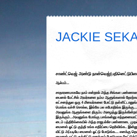
JACKIE SEKAR
சாண்ட்வெஜ் அண்டு நான்வெஜ்(பதினெட்டுபிள
ஆல்பம்...
சாதாரணமாகவே நாம் என்றால் அந்த சிங்கள பண்ணாடைங்க
பைனல் மேட்சில் அவர்களை நம்ம ஆளுங்களால் தோற்கடிக
லட்சனத்துல ஒரு 4 மீனவர்களை போட்டு தள்ளிட்டானுங்க
பொங்க வச்சி சொல்ல, இங்கே பல கபோதிங்க இருக்கு....
அவனுங்க ஆளுங்களை திரும்ப அழைத்து இருக்கின்றார்
இருக்கும்...அவனுங்க போங்கு பசங்கன்னு எத்தனைவாட்ட
டைம் பத்திரிக்கையில் அந்த ராஜபக்சே பண்ணாடை முதல்
மைனஸ் ஓட்டு குத்தி உங்க எதிர்ப்பை தெரிவிங்க.. இன்னும
விட்டு அப்படியே மைனஸ் ஓட்டு போடுங்க.... எனக்கு த
மைனஸ் ஓட்டு குத்திட்டு எனக்கும் போடுமாறு கேட்டுக்க