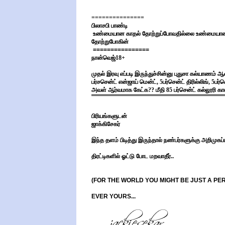
===============
பிலாசபி பாண்டி
உண்மையான காதல் தோற்றுப்போவதில்லை உண்மையான 
தோற்றுபோகின்
================
நான்வெஜ்18+
முதல் இரவு எப்படி இருந்துச்சின்னு புதுசா கல்யாணம
பர்சசென்ட் என்ஜாய் மென்ட், 5பர்சென்ட் திரில்லிங், 5பர
அவள் ஆர்வமாக கேட்க?? மீதி 85 பர்சென்ட் கல்லூரி 
பிரியங்களுடன்
ஜாக்கிசேகர்
இந்த தளம் பிடித்து இருந்தால் நண்பர்களுக்கு அறிமுகப்
திரட்டிகளில் ஓட்டு போட மறவாதீர்..
(FOR THE WORLD YOU MIGHT BE JUST A P
EVER YOURS...