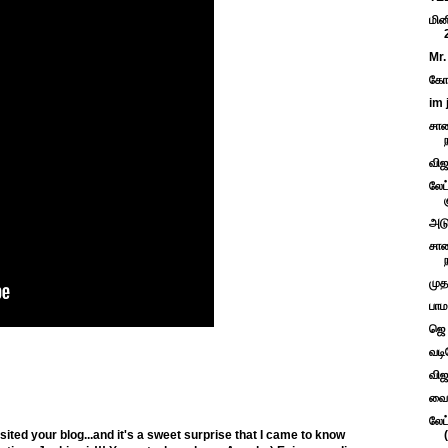
மின
Mr.
கோ.
im 
சாண
விஜய
லேட
அடு
சாண
முத
பாம
ஜெ 
வடி
விஜ
வைக
லேட
isited your blog...and it's a sweet surprise that I came to know