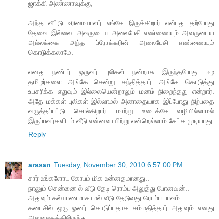
ஜாக்கி அண்ணாவுக்கு,
அந்த வீட்டு உரிமையாளர் எங்கே இருக்கிறார் என்பது தற்போது
தேவை இல்லை. அவருடைய அலைபேசி எண்ணையும் அவருடைய
அல்லக்கை அந்த ப்ரோக்கரின் அலைபேசி எண்ணையும்
கொடுக்கலாமே.
எனது நண்பர் ஒருவர் புலிகள் நன்றாக இருந்தபோது ஈழ
தமிழர்களை அங்கே சென்று சந்தித்தார். அங்கே கொடுத்து
உபசரிக்க எதுவும் இல்லையென்றாலும் மனம் நிறைந்தது என்றார்.
அதே மக்கள் புலிகள் இல்லாமல் அனாதையாக இப்போது நிற்பதை
வருத்தப்பட்டு சொல்கிறார். மாற்று உடைக்கே வழியில்லாமல்
இருப்பவர்களிடம் வீடு என்னவாயிற்று என்றெல்லாம் கேட்க முடியாது
Reply
arasan
Tuesday, November 30, 2010 6:57:00 PM
சார் உங்களோட கோபம் மிக உன்னதமானது..
நானும் சென்னை ல் வீடு தேடி ரொம்ப அலுத்து போனவன்..
அதுவும் கல்யாணமாகாமல் வீடு தேடுவது ரொம்ப பாவம்..
கடைசில் ஒரு ஓனர் கொடுப்பதாக சம்மதித்தார் அதுவும் எனது
அலுவலகத்திலிருந்து