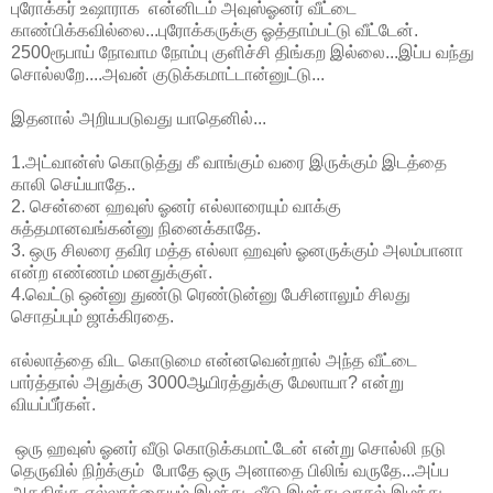
புரோக்கர் உஷாராக என்னிடம் அவுஸ்ஓனர் வீட்டை
காண்பிக்கவில்லை...புரோக்கருக்கு ஓத்தாம்பட்டு வீட்டேன்.
2500ரூபாய் நோவாம நோம்பு குளிச்சி திங்கற இல்லை...இப்ப வந்து
சொல்லறே....அவன் குடுக்கமாட்டான்னுட்டு...
இதனால் அறியபடுவது யாதெனில்...
1.அட்வான்ஸ் கொடுத்து கீ வாங்கும் வரை இருக்கும் இடத்தை
காலி செய்யாதே..
2. சென்னை ஹவுஸ் ஓனர் எல்லாரையும் வாக்கு
சுத்தமானவங்கன்னு நினைக்காதே.
3. ஒரு சிலரை தவிர மத்த எல்லா ஹவுஸ் ஓனருக்கும் அலம்பானா
என்ற எண்ணம் மனதுக்குள்.
4.வெட்டு ஒன்னு துண்டு ரெண்டுன்னு பேசினாலும் சிலது
சொதப்பும் ஜாக்கிரதை.
எல்லாத்தை விட கொடுமை என்னவென்றால் அந்த வீட்டை
பார்த்தால் அதுக்கு 3000ஆயிரத்துக்கு மேலாயா? என்று
வியப்பீர்கள்.
ஒரு ஹவுஸ் ஓனர் வீடு கொடுக்கமாட்டேன் என்று சொல்லி நடு
தெருவில் நிற்க்கும் போதே ஒரு அனாதை பிலிங் வருதே...அப்ப
அகதிங்க எல்லாத்தையும் இழந்து, வீடு இழந்து வாசல் இழந்து,