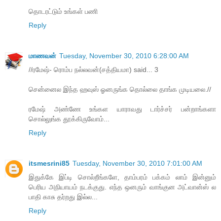
தொடரட்டும் உங்கள் பணி
Reply
மாணவன்
Tuesday, November 30, 2010 6:28:00 AM
//ரமேஷ்- ரொம்ப நல்லவன்(சத்தியமா) said... 3
சென்னைல இந்த ஹவுஸ் ஓனருங்க தொல்லை தாங்க முடியலை.//
ரமேஷ் அண்ணே உங்கள யாராவது டார்ச்சர் பன்றாங்களா
சொல்லுங்க தூக்கிருவோம்...
Reply
itsmesrini85
Tuesday, November 30, 2010 7:01:00 AM
இதுக்கே இப்டி சொல்றீங்களே, தாம்பரம் பக்கம் லாம் இன்னும்
பெரிய அநியாயம் நடக்குது. எந்த ஒனரும் வாங்குன அட்வான்ஸ் ல
பாதி காசு தர்றது இல்ல...
Reply