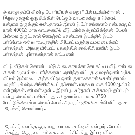
அவளது தம்பி கிண்டி பொறியியல் கல்லூரியில் படிக்கின்றான்...
இருவருக்கும் ஒரு சிங்கிள் பெட்ரூம் வாடகைக்கு எடுத்தால்
நன்றாக இருக்கும் என்பதாலும் இரண்டு பேர் தங்கலாம் என்பதாலும்
நான் 4000ம் மாத வாடகையில் வீடு பார்க்க ஆரம்பித்தேன். பெண்
பிள்ளை இருப்பதால் கொஞ்சம் டீசன்டான இடத்தில் இடம்
பார்ப்போம் என்று ராமபுரத்தில் மியோட் மருத்துவமனை பக்கம்
பார்த்தேன்...அங்கு மியோட் பக்கத்தில் சாஸ்திரி நகரில் இடம்
பார்த்தேன். புரோக்கர்தான் காட்டினார்.
எட்டு வீடுகள் கொண்ட வீடு அது. காசு சேர சேர கட்டிய வீடு என்பது
அதன் அமைப்பை பார்த்ததுமே தெரிந்து விட்டது.ஹவுஸ்ஓனர் அந்த
வீட்டில் இல்லை. அந்த வீட்டு ஒனர் குணசேகரன் சென்ட்தாமஸ்
மவுன்ட்டில் வீடு. சிங்கிள் பெட்ரூம்தான். மாதவாடகை 4000ஆயிரம்
என்றார்கள். சரி என்றேன்... இரண்டு பேர்தான் அக்காவும் தம்பியும்
என்று சொல்லியாகிவிட்டது.. அதனால் வாடகை 3750
போட்டுக்கொள்ள சொன்னேன். அவரும் ஒகே சொல்லி விட்டதாக
புரோக்கர் சொன்னார்..
புரோக்கர் எனக்கு ஒரு மாத வாடகை கமிஷன் என்றார்.. யோவ்
பக்கத்து தெருவுல மளிகை கடை வ்சிக்கினு இப்படி வீட்டை