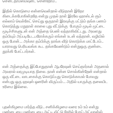
சென்ட்தாமஸ்மவுன்ட் சென்றோம்..
இதில் கொடுமை என்னவென்றால் வீடுதான் இதோ
கிடைக்கபோகின்றதே என்று முதல் நாள் இரவே ஹாஸ்டல் ரூம்
எல்லாம் வெக்கேட் செய்து ஒருநாள் இரவுக்கு மட்டும் தங்க பணம்
கொடுத்து மறுநாள் காலை புது வீட்டுக்கு போகும் மூடில் மூட்டை
மூடிச்சிகளுடன் என் அத்தை பெண் வந்தாகிவிட்டது. அவளது
தம்பியும் அப்படியே...பரோக்கரும் எங்கள் உடன் வந்தான். வழியில்
ஒரு போன்... அக்கா தம்பிக்கு நாங்க வீடு கொடுக்க மாட்டோம்..
யாராவது பெரியவங்க கூட தங்கவேண்டும் என்றுஒரு குண்டை
தூக்கி போட்டார்கள்.
என் அத்தைக்கு இப்போதுதான் ஆபரேஷன் செய்தார்கள் அதனால்
அவரால் வரமுடியாத நிலை. நான் என்ன சொல்கின்றேன் என்றால்
ஒரு வீட்டை வாடகைக்கு கொடுப்பது கொடுக்காமல் போவது
என்பது ஒரு ஹவுஸ் ஒனரின் விருப்பம்... அதில் யாருக்கு தலையிட
உரிமை இல்லை.
புதன்கிழமை பார்த்த வீடு.. சனிக்கிழமை வரை உம் உம் என்று
மண்டையை மண்டையை ஆட்டி விட்டு நேரில் போய் அட்வான்ஸ்