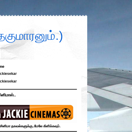
குமாரனும்.)
me
ckiesekar
ckiesekar
ினிமாஸ்..
சினிமா தகவல்களுக்கு..மேலே கிளிக்கவும்.