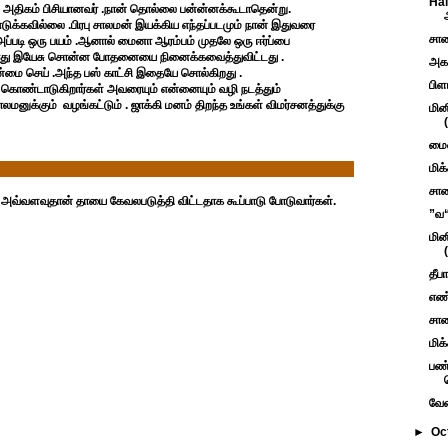
Hal
 அதிகம் பிசியானவர் .நான் தொல்லை பன்ன்னக்கூடாதென்று.
் எடுக்கவில்லை .பிரபு சாலமன் இயக்கிய எந்தப்படமும் நான் இதுவரை
சாண
அப்படி ஒரு பயம் .ஆனால் மைனா ஆரம்பம் முதலே ஒரு ஈர்ப்பை
போது இயேசு சொன்ன போதனையை நினைக்கவைத்துவிட்டது .
அகர
ன்மை செய்
.அந்த பஸ் காட்சி இதையே சொல்கிறது .
பிள
ை கொண்டாடுகிறார்கள் அவரையும் என்னையும் வழி நடத்தும்
ாலமனுக்கும் வழங்கட்டும் . ஜாக்கி மனம் திறந்த உங்கள் விமர்சனத்துக்கு
மின
மைன
மிக
சாண
ா அவ்வளவுதான் தாயை கேவலபடுத்தி விட்டதாக கூப்பாடு போடுவார்கள்.
”வ“ 
மின
தீப
எண்
சாண
மிக
பண்
வேண
►
Oc