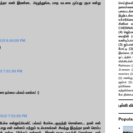
சி இருந்தா எண் இரண்டை அழுத்துங்க, மாத வடகை முப்பது ரூபா என்று
செய்திகள
நகைச்சுவ
புகைபடங்
நிழற்படங்க
எச்சரிக்க
சினிமா 
CHENNAI
(4)
ஜெர்ம
மைதிலி
(
010 6:44:00 PM
கண்டிப்பா
(3)
ஜப்பான
!
போட்டி
(3)
இலங்கை
(
ஓட்டத்தில்
வில்லியம்ஸ்
Rahman
(
Ji-woon
(
0 7:01:00 PM
movies
(1
(1)
எனக்கு
சூர்யா
(1)
நம்பிக்கை 
கற்றக்கொள்
ன்னா நம்மை பக்கம் வாங்க! :)
போ.திரையர
புள்ளி வ
2010 7:52:00 PM
Popula
ேச்சு என்ஜாய்மென்ட் பக்கம் போச்சு...ஒருத்தி சொன்னா... நான் என்
து என் கன்னம் மற்றும் உடல்பாகங்கள் சிவந்து இருந்தா நான் ரொம்ப
ன் என்று அர்த்தம் என்றாள்.. இரண்டாவது ஒருத்தி சொன்னா, என்