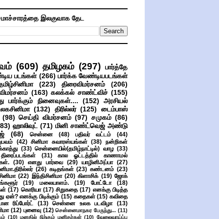
மாச்சாரத்தை இலகுவாக தேட
வம்
(609)
தமிழகம்
(297)
பார்த்தே
்டிய படங்கள்
(266)
பார்க்க வேண்டியபடங்கள்
தமிழ்சினிமா
(223)
திரைவிமர்சனம்
(206)
விமர்சனம்
(163)
கலக்கல் சாண்ட்விச்
(155)
ு பார்க்கும் நினைவுகள்....
(152)
அரசியல்
உலகசினிமா
(132)
திரில்லர்
(125)
டைம்பாஸ்
(98)
செய்தி விமர்சனம்
(97)
சமுகம்
(86)
(83)
ஹாலிவுட்
(71)
மினி சாண்ட்வெஜ் அண்டு
ஜ்
(68)
சென்னை
(48)
பதிவர் வட்டம்
(44)
பவம்
(42)
சினிமா சுவாரஸ்யங்கள்
(38)
நன்றிகள்
ுக்காத்து
(33)
சென்னையில்(தமிழ்நாட்டில்) வாழ
(33)
ிரைப்படங்கள்
(31)
கால ஓட்டத்தில் காணாமல்
ள்.
(30)
எனது பார்வை
(29)
யாழினிஅப்பா
(27)
ிமா.திரில்லர்
(26)
கடிதங்கள்
(23)
கண்டனம்
(23)
சினிமா
(22)
இந்திசினிமா
(20)
கிளாசிக்
(19)
ஜோக்
ங்களூர்
(19)
மலையாளம்.
(19)
போட்டோ
(18)
கள்
(17)
கொரியா
(17)
சிறுகதை
(17)
எனக்கு பிடித்த
து ஏன்? எனக்கு பிடிக்கும்
(15)
கதைகள்
(15)
கவிதை
ான ரிப்போர்ட்
(13)
சென்னை உலக படவிழா
(13)
னிமா
(12)
புனைவு
(12)
சென்னைமாநகர பேருந்து...
(11)
ம்
(10)
மனதில் நிற்கும் மனிதர்கள்
(10)
வேலைவாய்ப்பு