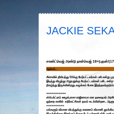
JACKIE SEKAR
சாண்ட்வெஜ் அண்டு நான்வெஜ் 18+(புதன்/(1
ஆல்பம்..
சீனாவில் தீவிபத்து 50க்கு மேற்பட்டவர்கள் பலி என்று மு
இடிந்து விழுந்து அறுபதுக்கு மேற்பட்டவர்கள் பலி.. என்
நிகழ்ந்து இருக்கின்றது..வழக்கம் போல இறந்தவர்குடும்
===========
ஸ்பெக்ட்ராம் ஊழல்,ராசா ராஜினாமா என தலைநகர் அரசி
ஒற்றை காலில் எதிர்கட்சிகள் தவம் கடக்கின்றன.. ஆளும
==========
மங்களூர் விமான விபத்துக்கு காரணம் விமானி தூக்
இருக்கின்றது.இறங்கும் போது டேய் மச்சான் ஸ்டேஷன் வ