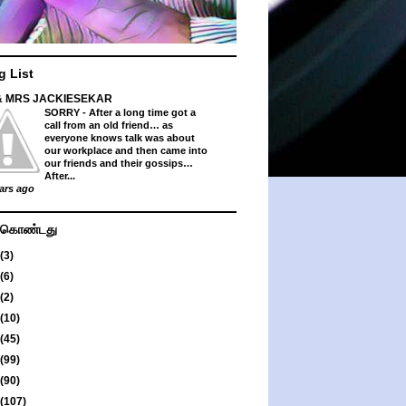
g List
& MRS JACKIESEKAR
SORRY
-
After a long time got a
call from an old friend… as
everyone knows talk was about
our workplace and then came into
our friends and their gossips…
After...
ars ago
து கொண்டது
(3)
(6)
(2)
(10)
(45)
(99)
(90)
(107)