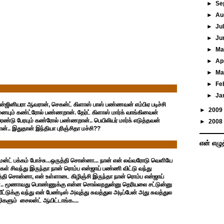
►
Se
►
Au
►
Ju
►
Ju
►
M
►
Ap
►
Ma
►
Fe
►
Ja
ன்ஜினியரா ஆவரான், செகன்ட் கிளாஸ் பாஸ் பண்ணவன் எம்பிஏ படிச்சி
►
2009
வனையும் கண்ட்ரோல் பண்ணறான். தேர்ட் கிளாஸ் மார்க் வாங்கினவன்
 ரெண்டு பேரயும் கண்ரோல் பண்ணறான்.. பெயிலியர் மார்க் எடுத்தவன்
►
2008
ன்.. இதுதான் இந்தியா புரிஞ்சிதா மச்சி??
என் எழு
ென்ட் பக்கம் போச்சு...ஒருத்தி சொன்னா... நான் என் லவ்வரோடு வெளியே
்கள் சிவந்து இருந்தா நான் ரொம்ப என்ஜாய் பண்ணி விட்டு வந்து
த்தி சொன்னா, என் உள்ளாடை கிழிஞ்சி இருந்தா நான் ரொம்ப என்ஜாய்
ள்.. மூணாவது பொண்ணுக்கு என்ன சொல்லறதுன்னு தெரியலை சட்டுன்னு
்டுக்கு வந்து என் பேண்டிஸ் அவுத்து சுவத்துல அடிப்பேன் அது சுவத்துல
ிகளும் சைலன்ட் ஆயிட்டாங்க....