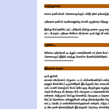
வாழ்த்துக்கள்.
வாசக நண்பர்கள் அனைவருக்கும் பக்ரீத் தின நல்வாழ்த்
பதிவுலக நண்பர் வடிவேலனுக்கு பெண் குழந்தை பிற்நது இ
இன்று ரிசப்ஷனில் பதட்டத்தோடு நின்று நாளை முழு த
கட்ட போகும், பதிவுல சினிமா விமர்சன புயல் ஜெட்லி 
====================
அறிவிப்பு..
சிங்கை பதிவர்கள் நடத்தும் மணற்கேணி கட்டுரை போட்டி
அனைவரும் இதில் கலந்து கொள்ள வேண்டுகின்றேன்..
=================
இந்தவார கடிதம்..
டியர் ஜாக்கி
மைனா விமர்சனம் அருமை .படம் பார்க்கவேண்டும் என
நானும் கேள்விப்பட்டிருக்கிறேன் இயக்குனர் பிரபு சால
படைப்பாளி கொஞ்சம் பேசட்டுமே.ஒரு கிருஸ்துவ எழுத்தாள
அவர் பேசியவுடன் நிறைய பேர் அவருடைய தொலைபேசியை
என்னை அறிமுகம் செய்து கொண்டு அவருடைய தொலைப
கேட்டு தொல்லை பண்ணுவேன் என்று நினைத்தாரோ தெரியவி
காட்டி அவரிடம் வாங்கிக்கொள்ளுங்கள் என்றார் .அந்த அல
உடனே நான் நினைத்தேன் இயக்குனர் அடிக்கடி சொல்கிற