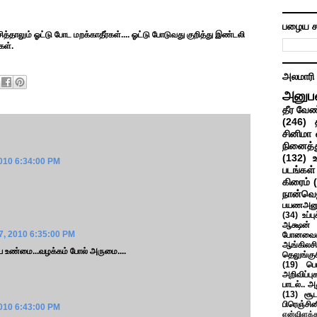
பழைய ச
ாசித்தாலும் ஓட்டு போட மறக்காதீர்கள்.... ஓட்டு போடுவது குறித்து இண்டலி
கள்.
அலமாரி
அனுப
தீர வேண
(246)
சினிமா 
நினைத்த
(132)
010 6:34:00 PM
படங்கள்
கிரைம்
நான்வெ
பயணஅனு
(34)
உப்ப
ஆக்ஷன் த
, 2010 6:35:00 PM
போனவைக
ஆங்கிலசின
 உண்மை...வழக்கம் போல் அருமை....
தெலுங்கு
(19)
பெ
அறிவிப்பு
பாடல்.. அ
(13)
சூட
பிரெஞ்சி
010 6:43:00 PM
என்விளக்க