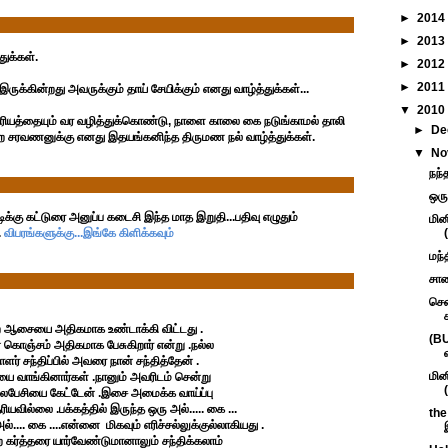
►
2014
►
2013
துக்கள்.
►
2012
►
2011
ருக்கின்றது அவருக்கும் தாய் சேயிக்கும் எனது வாழ்த்துக்கள்...
▼
2010
ைரியத்தையும் வர வழித்துக்கொண்டு, நாளை காலை கை நடுங்காமல் தாலி
►
De
என்ற சரவணனுக்கு எனது இதயங்கனிந்த திருமண நல் வாழ்த்துக்கள்.
▼
No
நந்
ஒரு
க்கு கட்டுரை அனுப்ப கடைசி இந்த மாத இறுதி...பதிவு எழுதும்
மின
.
விபரங்களுக்கு...இங்கே கிளிக்கவும்
மந்
சாண
சென
்ற ஆசையை அதிகமாக உண்டாக்கி விட்டது .
(BU
மன் கொஞ்சம் அதிகமாக பேசுகிறார் என்று .நல்ல
ர் சந்திப்பில் அவரை நான் சந்தித்தேன் .
மின
 வாங்கினார்கள் .நானும் அவரிடம் சென்று
ேசியை கேட்டேன் .இசை அமைக்க வாய்ப்பு
ல்லை .பக்கத்தில் இருந்த ஒரு அல்..... கை ...
the
்.... கை ....என்னை மிகவும் எரிச்சல்லுக்குல்லாகியது .
 கர்த்தரை யார்வேண்டுமானாலும் சந்திக்கலாம்