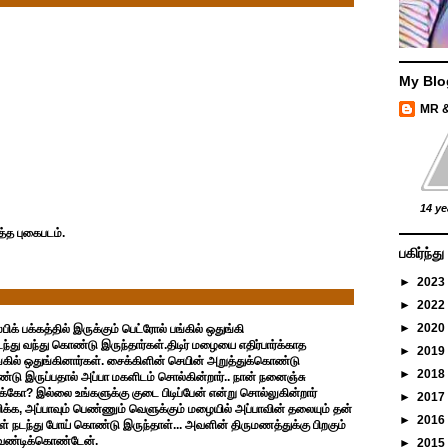
My Blo
MR 
14 ye
த்த புகைபடம்.
பகிர்ந்
►
2023
►
2022
►
2020
 பக்கத்தில் இருக்கும் பெட்ரோல் பங்கில் ஒதுங்கி
்து வந்து கொண்டு இருந்தார்கள்.திடிர் மழையை எதிர்பார்க்காத
►
2019
்கில் ஒதுங்கினார்கள். சைக்கிளின் செயின் அறுத்துக்கொண்டு
►
2018
்டு இருப்பதால் அப்பா மகளிடம் சொல்கின்றார்.. நான் நனைஞ்சு
்கோ? இல்லை உங்களுக்கு குடை பிடிப்பேன் என்று சொல்லுகின்றார்
►
2017
ிக்க, அப்பாவும் பெண்ணும் வெளுக்கும் மழையில் அப்பாவின் தலையும் தன்
►
2016
் நடந்து போய் கொண்டு இருந்தாள்... அவளின் திருமணத்துக்கு பிறகும்
ேண்டிக்கொண்டேன்.
►
2015