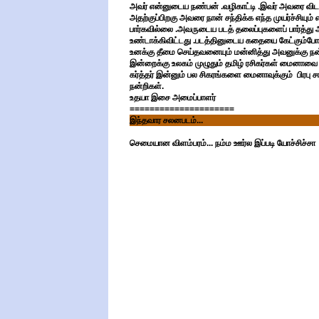
அவர் என்னுடைய நண்பன் .வழிகாட்டி .இவர் அவரை விட
அதற்குப்பிறகு அவரை நான் சந்திக்க எந்த முயர்ச்சியும
பார்கவில்லை .அவருடைய படத் தலைப்புகளைப் பார்த்து 
உண்டாக்கிவிட்டது .படத்தினுடைய கதையை கேட்கும்
உனக்கு தீமை செய்தவனையும் மன்னித்து அவனுக்கு ந
இன்றைக்கு உலகம் முழுதும் தமிழ் ரசிகர்கள் மைனாவ
கர்த்தர் இன்னும் பல சிகரங்களை மைனாவுக்கும் பிரபு ச
நன்றிகள்.
உதயா இசை அமைப்பாளர்
=====================
இந்தவார சலனபடம்...
செமையான விளம்பரம்... நம்ம ஊர்ல இப்படி யோச்சிச்ச