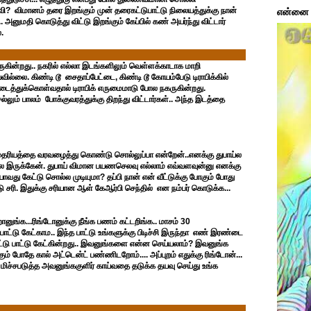
்வி? விமானம் தரை இறங்கும் முன் தரைகட்டுபாட்டு நிலையத்துக்கு நான்
என்னை ப
 அனுமதி கொடுத்து விட்டு இறங்கும் கேப்பில் கண் அயர்ந்து விட்டார்
.
கின்றது.. நகரில் எல்லா இடங்களிலும் வெள்ளக்காடாக மாறி
வில்லை. கிண்டி டூ சைதாப்பேட்டை, கிண்டி டூ கோயம்பேடு டிராபிக்கில்
ை அடைத்துக்கொள்வதால் டிராபிக் எருமைமாடு போல நகருகின்றது.
லும் பாலம் போக்குவரத்துக்கு திறந்து விட்டார்கள்.. அந்த இடத்தை
ி தைரியத்தை வரவழைத்து கொண்டு சொல்லுப்பா என்றேன்..எனக்கு துபாய்ல
துல இருக்கேன். துபாய் விமான பயணசெலவு எல்லாம் எவ்வளவுன்னு எனக்கு
ாவது கேட்டு சொல்ல முடியுமா? தப்பி நான் என் வீட்டுக்கு போகும் போது
சரி. இதுக்கு சரியான ஆள் கேஆர்பி செந்தில் என நம்பர் கொடுக்க...
னுங்க...ரிங்டோனுக்கு நீங்க பணம் கட்டறிங்க.. மாசம் 30
 பாட்டு கேட்காம.. இந்த பாட்டு உங்களுக்கு பிடிச்சி இருந்தா எண் இரண்டை
ிட்டு பாட்டு கேட்கின்றது.. இவனுங்களை என்ன செய்யலாம்? இவனுங்க
்கும் போதே கால் அட்டென்ட் பண்ணிடறோம்.... அப்புறம் எதுக்கு ரிங்டோன்...
ிச்சபடுத்த அவனுங்ககுளிர் காய்வதை தடுக்க தயவு செய்து உங்க