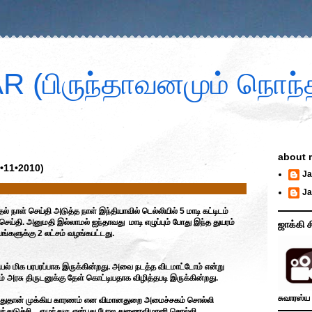
 (பிருந்தாவனமும் நொந்த
about 
7•11•2010)
Ja
Ja
தல் நாள் செய்தி அடுத்த நாள் இந்தியாவில் டெல்லியில் 5 மாடி கட்டிடம்
ற செய்தி. அனுமதி இல்லாமல் ஐந்தாவது மாடி எழுப்பும் போது இந்த துயரம்
ஜாக்கி ச
பங்களுக்கு 2 லட்சம் வழங்கபட்டது.
யல் மிக பரபரப்பாக இருக்கின்றது. அவை நடத்த விடமாட்டோம் என்று
் அரசு திருடனுக்கு தேள் கொட்டியதாக விழித்தபடி இருக்கின்றது.
சுவாரஸ்ய 
கியதுதான் முக்கிய காரணம் என விமானதுறை அமைச்சகம் சொல்லி
ந்துடுச்சி... எழுந்துரு என்பது போல துணைவிமானி சொல்லி