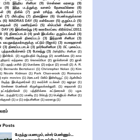
்
(10)
இந்திய சினிமா
(9)
சென்னை வரலாறு
(9)
ை
(9)
இந்த படத்துக்கு வசனம் தேவையில்லை
(8)
கள்
(8)
திகில்
(7)
நான் ரசித்த வீடியோக்கள்
(7)
ள்
(7)
மீள்பதிவு
(7)
திரைஇசை
(6)
பெண்களுக்கான
ை
(6)
MADRAS DAY
(5)
என்கேமரா
(5)
குறும்படம்
(5)
கதைகள்
(5)
மணிரத்னம்
(5)
ஸ்பெயின் சினிமா
(5)
 DAY
(4)
இங்கிலாந்து
(4)
உலககோப்பை கிரிக்கெட்/2011
ன்
(4)
திரைப்பாடல்
(4)
நான் இயக்கிய குறும்படங்கள்
(4)
4)
அனிமேஷன் திரைப்படம்
(3)
இத்தாலி சினிமா
(3)
க வயதுவந்தவர்களுக்கு மட்டும் (ஜோக்)
(3)
கமலஹாசன்
்
(3)
திரைப்படபாடல்
(3)
நார்வேசினிமா
(3)
பிட் புகைப்பட
புத்தகவிமர்சனம்
(3)
போலந்து
(3)
அஸ்திரிய சினிமா
(2)
2)
இஸ்ரேல்.
(2)
எழுதியதில் பிடித்தது
(2)
காணிக்கை
(2)
கால
 புதிதாய் வந்தவை
(2)
கொலம்பியா
(2)
ஜாக்கிசான்
(2)
ஜான்
(2)
பஹத் பாசில்
(2)
மொக்கை
(2)
ரஷ்யா
(2)
ராகவி
(2)
A. R.
1)
Bernardo Bertolucci
(1)
Christopher Nolan
(1)
Kim
1)
Nicole Kidman
(1)
Park Chan-wook
(1)
Romance
)
epic movies
(1)
அடையார் பிலிம் இன்ஸ்டியூட்
(1)
ஆன்மீகம்
 பிடித்த இயக்குனர்கள்
(1)
கவர்ச்சி படங்கள்
(1)
சுஜாதா
(1)
சென்னை பெண்கள் கிருஸ்துவக்கல்லூரி.
(1)
தைவான்
(1)
நட்சத்திரங்கள்
(1)
பத்திரிக்கை கட்டுரைகள்
(1)
பழக
ள...(பகுதி/1)
(1)
பாண்டி
(1)
பிரெஞ்
(1)
பெல்ஜியம் சினிமா
(1)
ங்குகள்
(1)
ம
(1)
ரஷ்யசினிமா
(1)
வரலாறு
(1)
ிவரம்
r Posts
பேருந்து பயணமும், டீச்சர் பெண்ணும்...
சும்மா வளவளன்னு ஜல்லியடிக்காம........