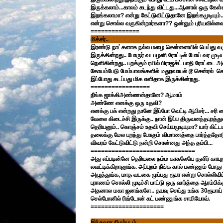
இருக்கலாம்...காலம் கடந்து விட்டது...ஆனால் ஒரு கேள
இறங்கலாமா? என்று கேட்டுவிட்டுதானே இறங்கமுடியும்...
என்று சொல்ல வருகின்றார்களா?? ஒன்னும் புரியவில்லை
==============
மிக்சர்..
இரண்டு நாட்களாக நல்ல மழை சென்னையில் பெய்து வரு
இருக்கின்றது.. போருர் வடபழனி ரோட்டில் போய் வர முடிய
நெளிகின்றது.. பறக்கும் ரயில் பிராஜக்ட் பாதி ரோட்ட
கோயம்பேடு மேம்பாலங்களில் மதுரவாயல் டூ சென்ரல் செல்
இப்போது கடப்பது மிக எளிதாக இருக்கின்றது.
=================
நீங்க ஜாக்கிஅண்ணன்தானே? ஆமாம்
அண்ணே எனக்கு ஒரு உதவி?
எனக்கு பக் என்றது நானே இப்போ வெட்டி ஆபிசர்... சர
வேலை கிடைச்சி இருக்கு.. நான் இப்ப திருவனந்தபுரத்
தெரியனும்.. கொஞ்சம் உதவி செய்யமுடியுமா? யார் கிட்டய
தலைக்கு மேல பறந்து போகும் விமாணத்தை பார்த்ததோடு 
விவரம் கேட்டுவிட்டு நன்றி சொன்னது அந்த தம்பி...
==============================
அது எப்படின்னே தெரியலை நம்ம காசுலேயே குளிர் காயுறா
லவட்டிக்கிறானுங்க. அப்புறம் நீங்க கால் பண்ணும் போது
அழுத்துங்க, மாத வடகை முப்பது ரூபா என்று சொல்லிவ
புராணம் சொல்லி முடிச்சி பாட்டு ஒரு வார்த்தை ஆரம்பிக
அதனால மகா ஜனங்களே.. தயவு செய்து உங்க 30ரூபாய் ம
செல்போனில் ரிங்டோன் கட் பண்ணுங்க சாமியோவ்.
=====================
இந்தவார நிழற்படம்..