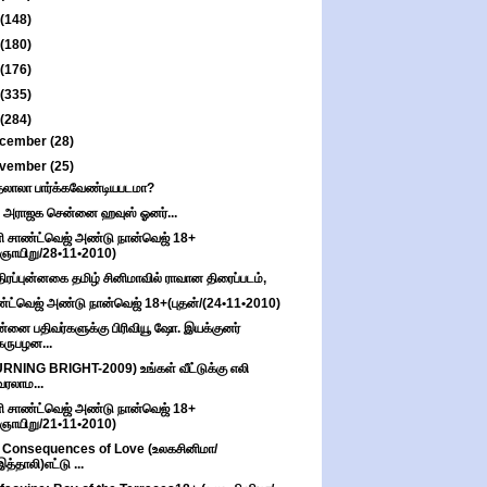
(148)
(180)
(176)
(335)
(284)
cember
(28)
vember
(25)
தலாலா பார்க்கவேண்டியபடமா?
 அராஜக சென்னை ஹவுஸ் ஓனர்...
ி சாண்ட்வெஜ் அண்டு நான்வெஜ் 18+
(ஞாயிறு/28•11•2010)
திரப்புன்னகை தமிழ் சினிமாவில் ராவான திரைப்படம்,
்ட்வெஜ் அண்டு நான்வெஜ் 18+(புதன்/(24•11•2010)
்னை பதிவர்களுக்கு பிரிவியூ ஷோ. இயக்குனர்
கருபழன...
RNING BRIGHT-2009) உங்கள் வீட்டுக்கு எலி
வரலாம...
ி சாண்ட்வெஜ் அண்டு நான்வெஜ் 18+
(ஞாயிறு/21•11•2010)
 Consequences of Love (உலகசினிமா/
இத்தாலி)எட்டு ...