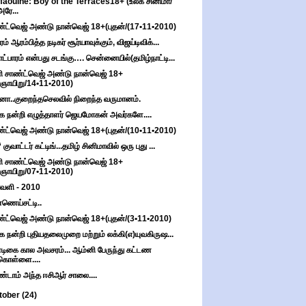
faouine: Boy of the Terraces18+ (உலக சினிமா/
அரே...
்ட்வெஜ் அண்டு நான்வெஜ் 18+(புதன்/(17•11•2010)
ம் ஆரம்பித்த நடிகர் சூர்யாவுக்கும், விஜய்டிவிக்...
ாட்பாரம் என்பது சடங்கு…. சென்னையில்(தமிழ்நாட்டி...
ி சாண்ட்வெஜ் அண்டு நான்வெஜ் 18+
(ஞாயிறு/14•11•2010)
ா..குறைந்தசெலவில் நிறைந்த வருமானம்.
்க நன்றி எழுத்தாளர் ஜெயமோகன் அவர்களே....
்ட்வெஜ் அண்டு நான்வெஜ் 18+(புதன்/(10•11•2010)
குவாட்டர் கட்டிங்...தமிழ் சினிமாவில் ஒரு புது ...
ி சாண்ட்வெஜ் அண்டு நான்வெஜ் 18+
(ஞாயிறு/07•11•2010)
ாவளி - 2010
ணெய்சட்டி..
்ட்வெஜ் அண்டு நான்வெஜ் 18+(புதன்/(3•11•2010)
்க நன்றி புதியதலைமுறை மற்றும் லக்கி(எ)யுவகிருஷ...
டிகை கால அவசரம்... ஆம்னி பேருந்து கட்டண
கொள்ளை....
்டாம் அந்த ஈசிஆர் சாலை....
tober
(24)