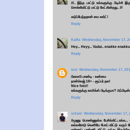
///.. இந்த பாட்டு உங்களுக்கு பிடிச்
சொல்லிவிட்டு பாட்டு கேட்கின்றது.. ///
கடுப்பேத்தறான் மை லார்ட்!
Reply
KaRa
Wednesday, November 17, 2
Hey... Heyy... Vadai.. enakke enakku
Reply
test
Wednesday, November 17, 201
பிலாசபி பாண்டி - உண்மை
நான்வெஜ் 18+ - சூப்பர் தல!
Nice foto!!
உங்களுக்கு காமிக்ஸ் பிடிக்குமா? அப்பிடி
Reply
sriram
Wednesday, November 17, 
//மூணு பொண்ணுங்க பேசிக்கிட்டாங்க... ப
லவ்வரோடு வெளியே போய் விட்டு வரும் போ
என்ஜாய் பண்ணி விட்டு வந்து இருக்கே