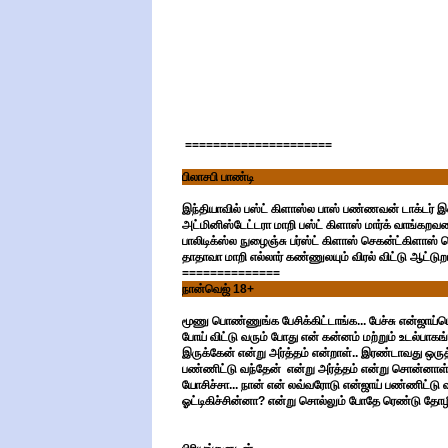
=====================
பிலாசபி பாண்டி
இந்தியாவில் பஸ்ட் கிளாஸ்ல பாஸ் பண்ணவன் டாக்டர் இ
அட்மினிஸ்டேட்டரா மாறி பஸ்ட் கிளாஸ் மார்க் வாங்கற
பாலிடிக்ஸ்ல நுழைஞ்சு பர்ஸ்ட் கிளாஸ் செகன்ட்கிளாஸ்
தாதாவா மாறி எல்லார் கண்ணுலயும் விரல் விட்டு ஆட்டுறா
==============
நான்வெஜ் 18+
மூணு பொண்ணுங்க பேசிக்கிட்டாங்க... பேச்சு என்ஜாய்ம
போய் விட்டு வரும் போது என் கன்னம் மற்றும் உடல்பாகங
இருக்கேன் என்று அர்த்தம் என்றாள்.. இரண்டாவது ஒரு
பண்ணிட்டு வந்தேன் என்று அர்த்தம் என்று சொன்னா
யோசிச்சா... நான் என் லவ்வரோடு என்ஜாய் பண்ணிட்டு வீட
ஓட்டிகிச்சின்னா? என்று சொல்லும் போதே ரெண்டு தோழ