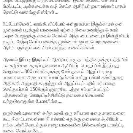
பவுண்டேஷனுக்கு அந்த பெண்ணின் இயலாமையை சொல்லி
மேல்படிப்பு படிக்கவைக்க வழி செய்த ஆசிரியர் ஐயா உங்கள் பாதம்
தொட்டு வணங்குகின்றேன்...
ரிட்டேயர்மென்ட் வாங்கி விட்டோம் என்று சும்மா இருக்காமல் தன்
முன்னாள் படிக்கும் மாணவன் ஏழ்மை நிலை உணர்ந்து அகரம்
பவுண்டேஷனுக்கு தகவல் சொல்லி அந்த பையனையும் இன்ஜினியர்
வகுப்பு தேர்வு செய்ய வைத்த முன்னாள் ஓய்வு பெற்ற தலைமை
ஆசிரியருக்கும் என் சிரம் தாழ்ந்த வணக்கங்கள்.
ஆனால் இப்படி இருக்கும் ஆசிரியர் சமுதாயத்தினருக்கு மத்தியில்
பல கழிச்சடைகளும் தலைமை ஆசிரியர் பொறுப்பில் இருப்பது
வேதனை...800 பள்ளிகளுக்கு மேல் தகவல் அனுப்பி ஏழை
மாணவனை அடையாளம் காட்டுங்கள் என்று பள்ளி கல்விதுறை
அதிகாரி அனுமதி கடிதத்துடன் அனுப்பியும் பதில் மரியாதை
செய்தவர்கள் 150க்கும் குறைவே....த்தா சம்பளம் மட்டும்
பத்தலைன்னு கொடிபிடிச்சிகிட்டு தலைமை செயலகம்
வந்துடுவானுங்க பேமானிங்க....
ஒருத்தன் உதவறான் அந்த உதவி ஒரு சரியான ஏழை மாணவனை
கூட நீ காட்டலைன்னா நீ எல்லாம் எதுக்கு தலைமை ஆசிரியர்...
எங்க பள்ளிகொடத்துல ஏழை மாணவனே இல்லைன்னு டாகல்ட்டி
கதை சொல்லாதே...