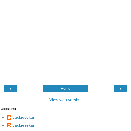
‹
›
Home
View web version
about me
Jackiesekar
Jackiesekar