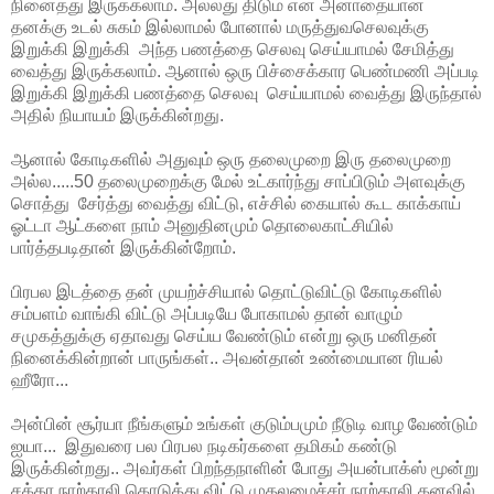
நினைத்து இருக்கலாம். அல்லது திடும் என அனாதையான
தனக்கு உடல் சுகம் இல்லாமல் போனால் மருத்துவசெலவுக்கு
இறுக்கி இறுக்கி அந்த பணத்தை செலவு செய்யாமல் சேமித்து
வைத்து இருக்கலாம். ஆனால் ஒரு பிச்சைக்கார பெண்மணி அப்படி
இறுக்கி இறுக்கி பணத்தை செலவு செய்யாமல் வைத்து இருந்தால்
அதில் நியாயம் இருக்கின்றது.
ஆனால் கோடிகளில் அதுவும் ஒரு தலைமுறை இரு தலைமுறை
அல்ல.....50 தலைமுறைக்கு மேல் உட்கார்ந்து சாப்பிடும் அளவுக்கு
சொத்து சேர்த்து வைத்து விட்டு, எச்சில் கையால் கூட காக்காய்
ஓட்டா ஆட்களை நாம் அனுதினமும் தொலைகாட்சியில்
பார்த்தபடிதான் இருக்கின்றோம்.
பிரபல இடத்தை தன் முயற்ச்சியால் தொட்டுவிட்டு கோடிகளில்
சம்பளம் வாங்கி விட்டு அப்படியே போகாமல் தான் வாழும்
சமுகத்துக்கு ஏதாவது செய்ய வேண்டும் என்று ஒரு மனிதன்
நினைக்கின்றான் பாருங்கள்.. அவன்தான் உண்மையான ரியல்
ஹீரோ...
அன்பின் சூர்யா நீங்களும் உங்கள் குடும்பமும் நீடுடி வாழ வேண்டும்
ஐயா... இதுவரை பல பிரபல நடிகர்களை தமிகம் கண்டு
இருக்கின்றது.. அவர்கள் பிறந்தநாளின் போது அயன்பாக்ஸ் மூன்று
சக்கர நாற்காலி கொடுத்து விட்டு முதலமைச்சர் நாற்காலி கனவில்