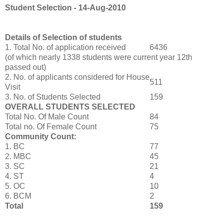
Student Selection - 14-Aug-2010
Details of Selection of students
1. Total No. of application received
6436
(of which nearly 1338 students were current year 12th
passed out)
2. No. of applicants considered for House
511
Visit
3. No. of Students Selected
159
OVERALL STUDENTS SELECTED
Total No. Of Male Count
84
Total no. Of Female Count
75
Community Count:
1. BC
77
2. MBC
45
3. SC
21
4. ST
4
5. OC
10
6. BCM
2
Total
159