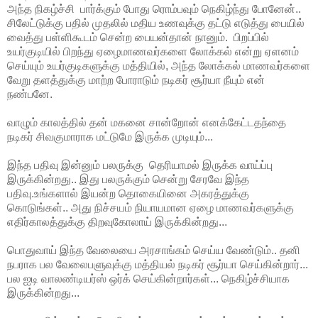
அந்த நிகழ்ச்சி பார்க்கும் போது ரொம்பவும் நெகிழ்ந்து போனேன்..
சிலேட்டுக்கு பதில் முதலில் மதிய உணவுக்கு தட்டு எடுத்து பையில்
வைத்து பள்ளிகூடம் சென்ற பையன்தான் நானும். பிறப்பில்
உயர்குடியில் பிறந்து ஏழைமாணவர்களை லோக்கல் என்று ஏளனம்
செய்யும் உயர்குடிகளுக்கு மத்தியில், அந்த லோக்கல் மாணவர்களை
வேறு தளத்துக்கு மாற்ற போராடும் நடிகர் சூர்யா நீயும் என்
நண்பனே.
வாழும் காலத்தில் தன் மகனை சான்றோன் எனக்கேட்டதந்தை
நடிகர் சிவகுமாராக மட்டுமே இருக்க முடியும்...
இந்த பதிவு இன்னும் பலருக்கு தெரியாமல் இருக்க வாய்ப்பு
இருக்கின்றது.. இது பலருக்கும் சென்று சேரவே இந்த
பதிவு.உங்களால் இயன்ற தொகையினை அகரத்துக்கு
கொடுங்கள்.. அது நிச்சயம் நியாயமான ஏழை மாணவர்களுக்கு
எதிர்காலத்துக்கு திறவுகோலாய் இருக்கின்றது...
பொதுவாய் இந்த வேலையை அரசாங்கம் செய்ய வேண்டும்.. தனி
நபராக பல வேலைபளுவுக்கு மத்தியல் நடிகர் சூர்யா செய்கின்றார்...
பல ஐடி வாலண்டியர்ஸ் ஒர்க் செய்கின்றார்கள்... நெகிழ்ச்சியாக
இருக்கின்றது...