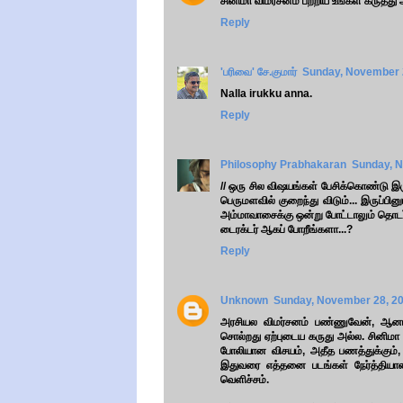
சினிமா விமர்சனம் பற்றிய உங்கள் கருத்து
Reply
'பரிவை' சே.குமார்
Sunday, November 
Nalla irukku anna.
Reply
Philosophy Prabhakaran
Sunday, N
// ஒரு சில விஷயங்கள் பேசிக்கொண்டு இரு
பெருமளவில் குறைந்து விடும்... இருப்பி
அம்மாவாசைக்கு ஒன்று போட்டாலும் தொடர
டைரக்டர் ஆகப் போறீங்களா...?
Reply
Unknown
Sunday, November 28, 2
அரசியல விமர்சனம் பண்ணுவேன், ஆனா 
சொல்றது ஏற்புடைய கருது அல்ல. சினிமா
போலியான விசயம், அதீத பணத்துக்கும், ப
இதுவரை எத்தனை படங்கள் நேர்த்தியான
வெளிச்சம்.