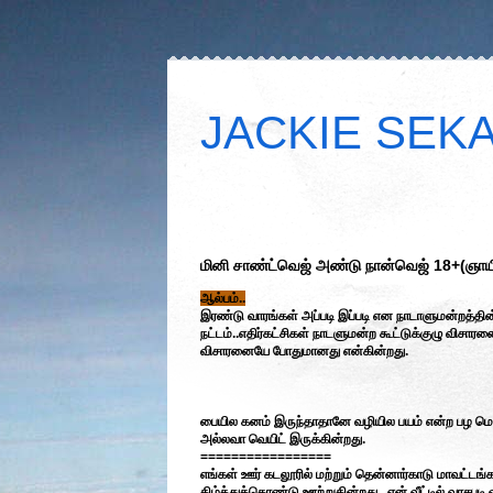
JACKIE SEKAR
மினி சாண்ட்வெஜ் அண்டு நான்வெஜ் 18+(ஞாய
ஆல்பம்..
இரண்டு வாரங்கள் அப்படி இப்படி என நாடாளுமன்றத்தி
நட்டம்..எதிர்கட்சிகள் நாடளுமன்ற கூட்டுக்குழு விசார
விசாரனையே போதுமானது என்கின்றது.
பையில கனம் இருந்தாதானே வழியில பயம் என்ற பழ மொழ
அல்லவா வெயிட் இருக்கின்றது.
=================
எங்கள் ஊர் கடலூரில் மற்றும் தென்னார்காடு மாவட்டங்
கிழ்த்துக்கொண்டு ஊற்றுகின்றது.. என் வீட்டில் வாசபடி