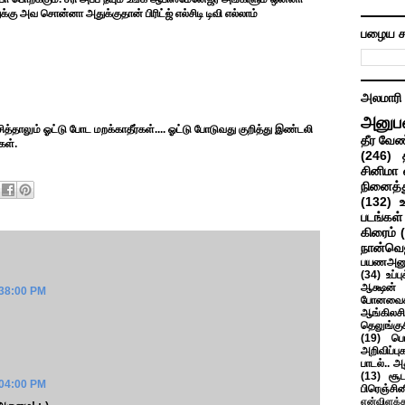
்கு அவ சொன்னா அதுக்குதான் பிரிட்ஜ் எல்சிடி டிவி எல்லாம்
பழைய ச
அலமாரி
அனுப
ாசித்தாலும் ஓட்டு போட மறக்காதீர்கள்.... ஓட்டு போடுவது குறித்து இண்டலி
தீர வேண
கள்.
(246)
சினிமா 
நினைத்த
(132)
படங்கள்
கிரைம்
நான்வெ
பயணஅனு
(34)
உப்ப
ஆக்ஷன் த
:38:00 PM
போனவைக
ஆங்கிலசின
தெலுங்கு
(19)
பெ
அறிவிப்பு
பாடல்.. அ
(13)
சூட
:04:00 PM
பிரெஞ்சி
என்விளக்க