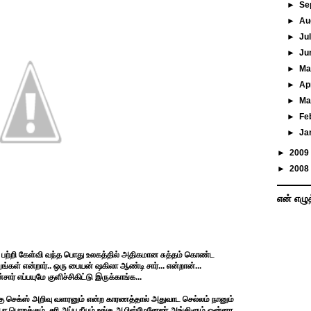
►
Se
►
Au
►
Ju
►
Ju
►
M
►
Ap
►
Ma
►
Fe
►
Ja
►
2009
►
2008
என் எழு
தம் பற்றி கேள்வி வந்த பொது உலகத்தில் அதிகமான சுத்தம் கொண்ட
்கள் என்றார்.. ஒரு பையன் ஷகிலா ஆண்டி சார்... என்றான்...
ார் எப்பயுமே குளிச்சிகிட்டு இருக்காங்க...
க்கு செக்ஸ் அறிவு வளரனும் என்ற காரணத்தால் அதுவாட செல்லம் நானும்
பா பொறக்கும். சரி அப்ப நீயும் உங்க ஆபிஸ்மேனேஜர் அங்கிளும் ஒன்னா