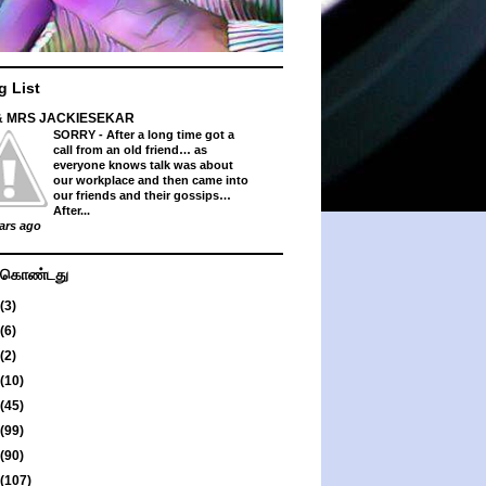
g List
& MRS JACKIESEKAR
SORRY
-
After a long time got a
call from an old friend… as
everyone knows talk was about
our workplace and then came into
our friends and their gossips…
After...
ars ago
து கொண்டது
(3)
(6)
(2)
(10)
(45)
(99)
(90)
(107)