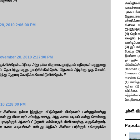
 அருமை! :-)
செய்திகள
நகைச்சுவ
புகைபடங்
நிழற்படங்க
எச்சரிக்க
28, 2010 2:06:00 PM
சினிமா 
CHENNAI
(4)
ஜெர்ம
மைதிலி
(
கண்டிப்பா
(3)
ஜப்பான
போட்டி
(3)
இலங்கை
(
ovember 28, 2010 2:27:00 PM
ஓட்டத்தில்
க்கின்றேன்.. அப்படி அது நல்ல விதமாக முடிந்தால் பதிவுகள் எழுதுவது
வில்லியம்ஸ்
Rahman
(
னும் தொடர்ந்து எழுத முயற்சிக்கின்றேன். அதனால் ஆடிக்கு ஒரு போஸ்ட்
Ji-woon
(
்ந்து ஆதரவு கொடுக்க வேண்டுகின்றேன். //
movies
(1
(1)
எனக்கு
சூர்யா
(1)
நம்பிக்கை 
கற்றக்கொள்
போ.திரையர
010 2:28:00 PM
புள்ளி வ
சினிமாவ நல்லா இருந்தா மட்டும்தான் விமர்சனம் பண்ணுவேன்னு
 என்பது வியாபாரம் சம்பந்தமானது, அது கலை வடிவம் என்று சொல்வது
ுகழுக்கும் ஆசைப்பட்டுதான் எல்லோரும் சினிமாவுக்கு வருகின்றனர்.
Popula
 கலை வடிவங்கள் என்பது அதிகம் சினிமா பார்க்கும் உங்களுக்கே