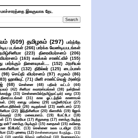
மாச்சாரத்தை இலகுவாக தேட
வம்
(609)
தமிழகம்
(297)
பார்த்தே
்டிய படங்கள்
(266)
பார்க்க வேண்டியபடங்கள்
தமிழ்சினிமா
(223)
திரைவிமர்சனம்
(206)
விமர்சனம்
(163)
கலக்கல் சாண்ட்விச்
(155)
ு பார்க்கும் நினைவுகள்....
(152)
அரசியல்
உலகசினிமா
(132)
திரில்லர்
(125)
டைம்பாஸ்
(98)
செய்தி விமர்சனம்
(97)
சமுகம்
(86)
(83)
ஹாலிவுட்
(71)
மினி சாண்ட்வெஜ் அண்டு
ஜ்
(68)
சென்னை
(48)
பதிவர் வட்டம்
(44)
பவம்
(42)
சினிமா சுவாரஸ்யங்கள்
(38)
நன்றிகள்
ுக்காத்து
(33)
சென்னையில்(தமிழ்நாட்டில்) வாழ
(33)
ிரைப்படங்கள்
(31)
கால ஓட்டத்தில் காணாமல்
ள்.
(30)
எனது பார்வை
(29)
யாழினிஅப்பா
(27)
ிமா.திரில்லர்
(26)
கடிதங்கள்
(23)
கண்டனம்
(23)
சினிமா
(22)
இந்திசினிமா
(20)
கிளாசிக்
(19)
ஜோக்
ங்களூர்
(19)
மலையாளம்.
(19)
போட்டோ
(18)
கள்
(17)
கொரியா
(17)
சிறுகதை
(17)
எனக்கு பிடித்த
து ஏன்? எனக்கு பிடிக்கும்
(15)
கதைகள்
(15)
கவிதை
ான ரிப்போர்ட்
(13)
சென்னை உலக படவிழா
(13)
னிமா
(12)
புனைவு
(12)
சென்னைமாநகர பேருந்து...
(11)
ம்
(10)
மனதில் நிற்கும் மனிதர்கள்
(10)
வேலைவாய்ப்பு