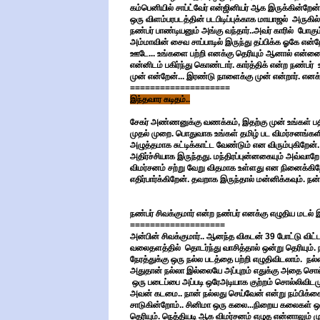
கம்பெனியில் சாப்ட்வேர் என்ஜினியர் ஆக இருக்கின்றேன்.
ஒரு விளம்பரபடத்தின் படபிடிப்புக்காக மாயாஜல் அருகில்
நண்பர் பாண்டியனும் அங்கு வந்தார்..அவர் காரில் போக
அம்மாவின் சைவ சாப்பாடில் இருந்து தப்பிக்க ஓகே என்றே
ஊடே... உங்களை பற்றி எனக்கு தெரியும் ஆனால் என்ன
என்னிடம் பகிர்ந்து கொண்டார். கார்த்திக் என்ற நண
முன் என்றேன்... இரண்டு நாளைக்கு முன் என்றார். என
====================
இந்தவார கடிதம்..
சேகர் அண்ணனுக்கு வணக்கம், இதற்கு முன் உங்கள் பதி
முதல் முறை. பொதுவாக உங்கள் தமிழ் பட விமர்சனங்களி
அழுத்தமாக சுட்டிக்காட்ட வேண்டும் என விரும்புகிறேன். 
அதிர்ச்சியாக இருந்தது. மந்திரப்புன்னகையும் அவ்வா
விமர்சனம் சற்று வேறு விதமாக உள்ளது என நினைக்கிறே
எதிர்பார்க்கிறேன். தவறாக இருந்தால் மன்னிக்கவும். நன்
நண்பர் சிவக்குமார் என்ற நண்பர் எனக்கு எழுதிய மடல் இத
===================
அன்பின் சிவக்குமார்.. ஆனந்த விகடன் 39 போட்டு விட்ட
வலைதளத்தில் தொடர்ந்து வாசித்தால் ஒன்று தெரியும
நேரத்துக்கு ஒரு நல்ல படத்தை பற்றி எழுதிவிடலாம். ந
அதுதான் நல்லா இல்லையே அப்புறம் எதுக்கு அதை சொல்ல
ஒரு படைப்பை அப்படி ஒரேஅடியாக குற்றம் சொல்லிவிடமு
அவன் கடமை.. நான் நல்லது செய்வேன் என்று நம்பிக்கை
சாடுகின்றோம்.. சினிமா ஒரு கலை...நிறைய கலைகள் ஒன
தெரியும். நெத்தியடி ஆக விமர்சனம் எழுத என்னாலும் ம