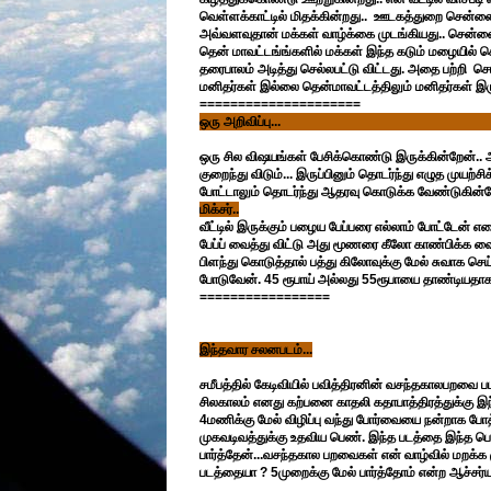
வெள்ளக்காட்டில் மிதக்கின்றது.. ஊடகத்துறை சென்னை
அவ்வளவுதான் மக்கள் வாழ்க்கை முடங்கியது.. சென்னை
தென் மாவட்டங்ங்களில் மக்கள் இந்த கடும் மழையில் 
தரைபாலம் அடித்து செல்லபட்டு விட்டது. அதை பற்றி 
மனிதர்கள் இல்லை தென்மாவட்டத்திலும் மனிதர்கள் இ
=====================
ஒரு அறிவிப்பு...
ஒரு சில விஷயங்கள் பேசிக்கொண்டு இருக்கின்றேன்.. அ
குறைந்து விடும்... இருப்பினும் தொடர்ந்து எழுத முயற
போட்டாலும் தொடர்ந்து ஆதரவு கொடுக்க வேண்டுகின்ற
மிக்சர்..
வீட்டில் இருக்கும் பழைய பேப்பரை எல்லாம் போட்டேன் எடை
பேப்ப் வைத்து விட்டு அது மூணரை கீலோ காண்பிக்க வைத
பிளந்து கொடுத்தால் பத்து கிலோவுக்கு மேல் சுவாக செய
போடுவேன். 45 ரூபாய் அல்லது 55ரூபாயை தாண்டியதாக ச
=================
இந்தவார சலனபடம்...
சமீபத்தில் கேடிவியில் பவித்திரனின் வசந்தகாலபறவை 
சிலகாலம் எனது கற்பனை காதலி கதாபாத்திரத்துக்கு இந
4மணிக்கு மேல் விழிப்பு வந்து போர்வையை நன்றாக போ
முகவடிவத்துக்கு உதவிய பெண். இந்த படத்தை இந்த பெ
பார்த்தேன்...வசந்தகால பறவைகள் என் வாழ்வில் மறக்க
படத்தையா ? 5முறைக்கு மேல் பார்த்தோம் என்ற ஆச்சர்ய 