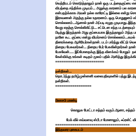
வெற்றிபடம் கொடுத்தாலும் நான் ஒரு படத்தைகுப்பை என
விபத்தை சந்திக்க முடியம்... அதுக்கு காரணம் பல கார
என்பதற்க்காக அவன் நல்ல காரோட்டி இல்லை என்று சொல
இராவணன் அதற்கு நல்ல உதாரணம். ஒரு பொதுஜனம் எப்ப
சொல்லலாம்...ஆனால் நான் அப்படி எழுத முடியாது..இந்த 
வேறு எதற்கு சொல்லிகிட்டு... சட்டென எந்த படத்தையும
பிடித்து இருந்தால் அது குப்பையாக இருந்தாலும் அந்த ப
நானே கூட குப்பை என்று விமர்சனம் சொல்லலாம்...கமல் 
திரைக்கதை ஆசிரியர்கள்தான். படம் பார்த்து விட்டு வெ
நிறைய பேசுவார்கள்... நிறைய பேர் பேசுகின்றார்கள் நா
பேசுவேன்..... இப்போதைக்கு இந்த விளக்கம் போதும் நன்ற
கேள்விக்கு உங்கள் கடிதம் மூலம் பதில் அளித்து இருக்கி
=======================
நன்றிகள்...
தொடர்ந்து தமிழ்முன்னனி வலைபதிவுகளில் பத்து இடத்த
நன்றிகள்.
=================
பிலாசபி பாண்டி
கொலுசு போட்டா சத்தம் வரும்.ஆனா, சத்தம் ப
பேக் வீல் எவ்வளவு ஸ்பீடா போனாலும், ஃப்ரன்ட் வீல 
===================================
இந்தவார புகைபடம்