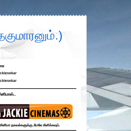
குமாரனும்.)
me
ckiesekar
ckiesekar
ினிமாஸ்..
சினிமா தகவல்களுக்கு..மேலே கிளிக்கவும்.