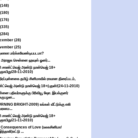
(148)
(180)
(176)
(335)
(284)
cember
(28)
vember
(25)
தலாலா பார்க்கவேண்டியபடமா?
 அராஜக சென்னை ஹவுஸ் ஓனர்...
ி சாண்ட்வெஜ் அண்டு நான்வெஜ் 18+
(ஞாயிறு/28•11•2010)
திரப்புன்னகை தமிழ் சினிமாவில் ராவான திரைப்படம்,
்ட்வெஜ் அண்டு நான்வெஜ் 18+(புதன்/(24•11•2010)
்னை பதிவர்களுக்கு பிரிவியூ ஷோ. இயக்குனர்
கருபழன...
RNING BRIGHT-2009) உங்கள் வீட்டுக்கு எலி
வரலாம...
ி சாண்ட்வெஜ் அண்டு நான்வெஜ் 18+
(ஞாயிறு/21•11•2010)
 Consequences of Love (உலகசினிமா/
இத்தாலி)எட்டு ...