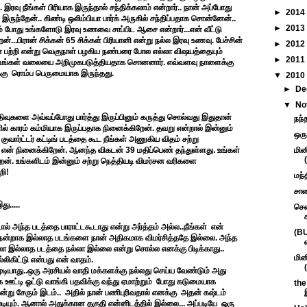
 இரவு நீங்கள் பிரியாக இருந்தால் சந்திக்கலாம் என்றார்.. நான் அப்போது
►
2014
 இருந்தேன்.. கிண்டி ஒலிம்பியா பார்க் அருகில் சந்திப்பதாக சொன்னேன்..
►
2013
ும் போது உங்களோடு இரவு உணவை சாப்பிட ஆசை என்றார்...என் வீட்டு
ன்...பிரான் சிக்கன் 65 சிக்கள் பிரியானி என்று நல்ல இரவு உணவு. பேச்சின்
►
2012
ை பற்றி என்று வெகுநாள் பழகிய நண்பரை போல எல்லா விஷயத்தையும்
►
2011
்பர் உங்கள் வலையை அறிமுகபடுத்தியதாக சொனனார். எவ்வளவு நாளைக்கு
க்கு ரொம்ப பெருமையாக இருந்தது.
▼
2010
►
De
▼
No
வுகளை அவ்வப்போது பார்த்து இருப்பினும் கருத்து சொல்வது இதுதான்
நந்
ல் காரம் கம்மியாக இருப்பதாக நினைக்கிறேன். தவறு என்றால் இன்னும்
ஒரு
குவார்ட்டர் கட்டிங் படத்தை கூட நீங்கள் அணுகிய விதம் சற்று
றே என் நினைக்கிறேன். ஆனந்த விகடன் 39 மதிப்பெண் தந்துள்ளது. உங்கள்
மின
ன். உங்களிடம் இன்னும் சற்று நெத்தியடி விமர்சன வரிகளை
றி!
மந்
சாண
ு.....
சென
ால் அந்த படத்தை பாராட்டகூடாது என்று அர்த்தம் அல்ல..நீங்கள் என்
(BU
். நன்றாக இல்லாத படங்களை நான் அதிகமாக விமர்சித்ததே இல்லை. அந்த
ல்லா இல்லாத படத்தை நல்லா இல்லை என்று சொல்ல எனக்கு பிடிக்காது..
மின
ிகிட்டு என்பது என் வாதம்.
டியாது..ஒரு அரசியல் வாதி மக்களக்கு நல்லது செய்ய வேண்டும் அது
 ஊட்டி ஓட்டு வாங்கி பதவிக்கு வந்து ஏமாற்றும் போது கடுமையாக
the
்று சேரும் இடம்.. அதில் நான் பணிபுரிவதால் எனக்கு அதன் கஷ்டம்
ுடியும். ஆனால் அதுக்கான தகுதி என்னிடத்தில் இல்லை... அப்படியே ஒரு