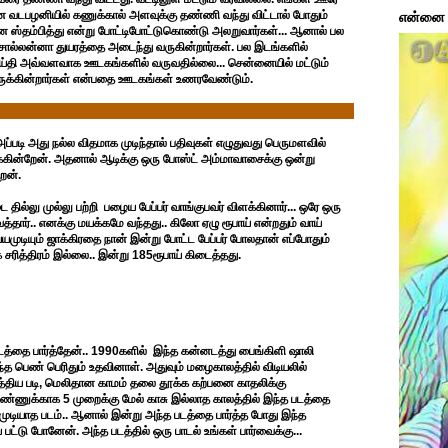
 வடபழனியில் கணுக்கால் அளவுக்கு தண்ணி வந்து விட்டால் போதும்
என்னை ப
 ஸ்தம்பித்து என்று போட்டிபோட்டுகொண்டு அலறுவார்கள்... ஆனால் பல
சொல்லன்னா துயரத்தை அடைந்து வருகின்றார்கள். பல இடங்களில்
செய்தி அவ்வளவாக ஊடகங்களில் வருவதில்லை... சென்னையில் மட்டும்
ருக்கின்றார்கள் என்பதை ஊடகங்கள் உணரவேண்டும்.
ப்படி அது நல்ல விதமாக முடிந்தால் பதிவுகள் எழுதுவது பெருமளவில்
்சிக்கின்றேன். அதனால் ஆடிக்கு ஒரு போஸ்ட் அம்மாவாசைக்கு ஒன்று
ேன்.
 தில்லு முல்லு பற்றி பழைய பேப்பர் வாங்குபவர் விளக்கினார்... ஒரே ஒரு
்தார்.. எனக்கு மயக்கமே வந்தது.. கிலோ ஏழு ரூபாய் என்றதும் வாய்
்யமுடியும் ஜாக்கிரதை நான் இன்று போட்ட பேப்பர் போலதான் எப்போதும்
ரித்திரம் இல்லை.. இன்று 185ரூபாய் கிடைத்தது.
படத்தை பார்த்தேன்.. 1990களில் இந்த கன்னடத்து பைங்கிளி ஷாலி
்த பெண் பெரிதும் உதவினாள். அதுவும் மழைகாலத்தில் விடியலில்
த்திய படி, மெலிதான காமம் தலை தூக்க கற்பனை காதலிக்கு
ண்ணுக்காக 5 முறைக்கு மேல் காசு இல்லாத காலத்தில் இந்த படத்தை
 முடியாத படம்.. ஆனால் இன்று அந்த படத்தை பார்த்த போது இந்த
பட்டு போனேன். அந்த படத்தில் ஒரு பாடல் உங்கள் பார்வைக்கு...