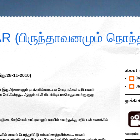
 (பிருந்தாவனமும் நொந்த
about 
ிறு/28•11•2010)
Ja
Ja
ன் இரு அவைகளும் நடக்கவில்லை...பல கோடி மக்கள் வரிப்பணம்
னை கேட்கின்றது.. ஆளும் கட்சி விடாப்பிடியாகபொதுகணக்கு குழு
ஜாக்கி ச
ியை மேற்கோள் காட்டினாலும் பையில் கனத்துக்கு பதில் டன் கணக்கில்
சுவாரஸ்ய 
களில் வானம் பொத்துகிட்டு எல்லாம்ஊற்றவில்லை... வானம்
 வரை தண்ணி வந்து விட்டது. வீட்டினுள் மட்டும் வரவில்லை. எங்கள் ஊரே