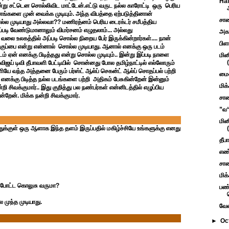
Hal
்று சட்டென சொல்லிவிட மாட்டேன்.எட்டு வருட நல்ல காரோட்டி ஒரு பெரிய
ணங்களை முன் வைக்க முடியும். அந்த விபத்தை ஏற்படுத்தினான்
சாண
்ல முடியாது அல்லவா?? மணிரத்னம் பெரிய டைரக்டர் சமீபத்திய
டி வேண்டுமானாலும் விமர்சனம் எழுதலாம்... அல்லது
அகர
வலை உலகத்தில் அப்படி சொல்ல நிறைய பேர் இருக்கின்றார்கள்.... நான்
பிள
் குப்பை என்று என்னால் சொல்ல முடியாது. ஆனால் எனக்கு ஒரு படம்
டம் ஏன் எனக்கு பிடித்தது என்று சொல்ல முடியும்.. இன்று இப்படி நாளை
மின
விஜய் டிவி தீபாவளி பேட்டியில் சொன்னது போல தமிழ்நாட்டில் எல்லோரும்
ளியே வந்த அத்தனை பேரும் பர்ஸ்ட் ஆல்ப் செகன்ட் ஆல்ப் சொதப்பல் பற்றி
மைன
ன் எனக்கு பிடித்த நல்ல படங்களை பற்றி அதிகம் பேசுகின்றேன் இன்னும்
மிக
ி சிவக்குமார்.. இது குறித்து பல நண்பர்கள் என்னிடத்தில் எழுப்பிய
ன்றேன். மிக்க நன்றி சிவக்குமார்.
சாண
”வ“ 
மின
ுக்குள் ஒரு ஆளாக இந்த தளம் இருப்பதில் மகிழ்ச்சியே உங்களுக்கு எனது
தீப
எண்
சாண
மிக
ோட்ட கொலுசு வருமா?
பண்
முந்த முடியாது.
வேண
►
Oc