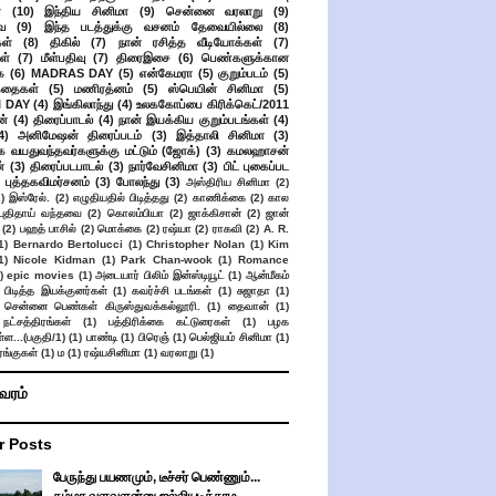
்
(10)
இந்திய சினிமா
(9)
சென்னை வரலாறு
(9)
ை
(9)
இந்த படத்துக்கு வசனம் தேவையில்லை
(8)
கள்
(8)
திகில்
(7)
நான் ரசித்த வீடியோக்கள்
(7)
ள்
(7)
மீள்பதிவு
(7)
திரைஇசை
(6)
பெண்களுக்கான
ை
(6)
MADRAS DAY
(5)
என்கேமரா
(5)
குறும்படம்
(5)
கதைகள்
(5)
மணிரத்னம்
(5)
ஸ்பெயின் சினிமா
(5)
 DAY
(4)
இங்கிலாந்து
(4)
உலககோப்பை கிரிக்கெட்/2011
ன்
(4)
திரைப்பாடல்
(4)
நான் இயக்கிய குறும்படங்கள்
(4)
4)
அனிமேஷன் திரைப்படம்
(3)
இத்தாலி சினிமா
(3)
க வயதுவந்தவர்களுக்கு மட்டும் (ஜோக்)
(3)
கமலஹாசன்
்
(3)
திரைப்படபாடல்
(3)
நார்வேசினிமா
(3)
பிட் புகைப்பட
புத்தகவிமர்சனம்
(3)
போலந்து
(3)
அஸ்திரிய சினிமா
(2)
2)
இஸ்ரேல்.
(2)
எழுதியதில் பிடித்தது
(2)
காணிக்கை
(2)
கால
 புதிதாய் வந்தவை
(2)
கொலம்பியா
(2)
ஜாக்கிசான்
(2)
ஜான்
(2)
பஹத் பாசில்
(2)
மொக்கை
(2)
ரஷ்யா
(2)
ராகவி
(2)
A. R.
1)
Bernardo Bertolucci
(1)
Christopher Nolan
(1)
Kim
1)
Nicole Kidman
(1)
Park Chan-wook
(1)
Romance
)
epic movies
(1)
அடையார் பிலிம் இன்ஸ்டியூட்
(1)
ஆன்மீகம்
 பிடித்த இயக்குனர்கள்
(1)
கவர்ச்சி படங்கள்
(1)
சுஜாதா
(1)
சென்னை பெண்கள் கிருஸ்துவக்கல்லூரி.
(1)
தைவான்
(1)
நட்சத்திரங்கள்
(1)
பத்திரிக்கை கட்டுரைகள்
(1)
பழக
ள...(பகுதி/1)
(1)
பாண்டி
(1)
பிரெஞ்
(1)
பெல்ஜியம் சினிமா
(1)
ங்குகள்
(1)
ம
(1)
ரஷ்யசினிமா
(1)
வரலாறு
(1)
ிவரம்
r Posts
பேருந்து பயணமும், டீச்சர் பெண்ணும்...
சும்மா வளவளன்னு ஜல்லியடிக்காம........