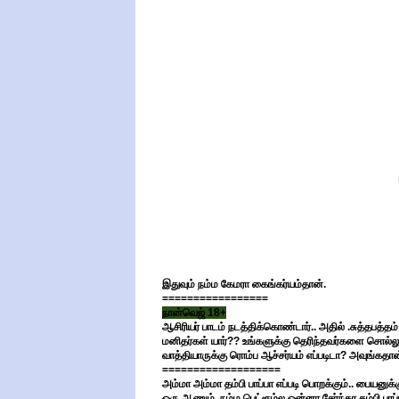
இதுவும் நம்ம கேமரா கைங்கர்யம்தான்.
=================
நான்வெஜ் 18+
ஆசிரியர் பாடம் நடத்திக்கொண்டார்.. அதில் .சுத்தபத்
மனிதர்கள் யார்?? உங்களுக்கு தெரிந்தவர்களை சொல்லுங
வாத்தியாருக்கு ரொம்ப ஆச்சர்யம் எப்படிடா? அவுங்கதான்ச
===================
அம்மா அம்மா தம்பி பாப்பா எப்படி பொறக்கும்.. பையனு
ஒரு ஆணும் நம்ம பெட்ரூம்ல ஒன்னா சேர்ந்தா தம்பி பாப்