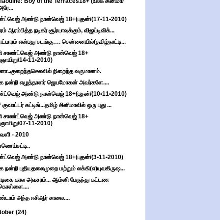
faouine: Boy of the Terraces18+ (உலக சினிமா/
அரே...
்ட்வெஜ் அண்டு நான்வெஜ் 18+(புதன்/(17•11•2010)
ம் ஆரம்பித்த நடிகர் சூர்யாவுக்கும், விஜய்டிவிக்...
ாட்பாரம் என்பது சடங்கு…. சென்னையில்(தமிழ்நாட்டி...
ி சாண்ட்வெஜ் அண்டு நான்வெஜ் 18+
(ஞாயிறு/14•11•2010)
ா..குறைந்தசெலவில் நிறைந்த வருமானம்.
்க நன்றி எழுத்தாளர் ஜெயமோகன் அவர்களே....
்ட்வெஜ் அண்டு நான்வெஜ் 18+(புதன்/(10•11•2010)
குவாட்டர் கட்டிங்...தமிழ் சினிமாவில் ஒரு புது ...
ி சாண்ட்வெஜ் அண்டு நான்வெஜ் 18+
(ஞாயிறு/07•11•2010)
ாவளி - 2010
ணெய்சட்டி..
்ட்வெஜ் அண்டு நான்வெஜ் 18+(புதன்/(3•11•2010)
்க நன்றி புதியதலைமுறை மற்றும் லக்கி(எ)யுவகிருஷ...
டிகை கால அவசரம்... ஆம்னி பேருந்து கட்டண
கொள்ளை....
்டாம் அந்த ஈசிஆர் சாலை....
tober
(24)